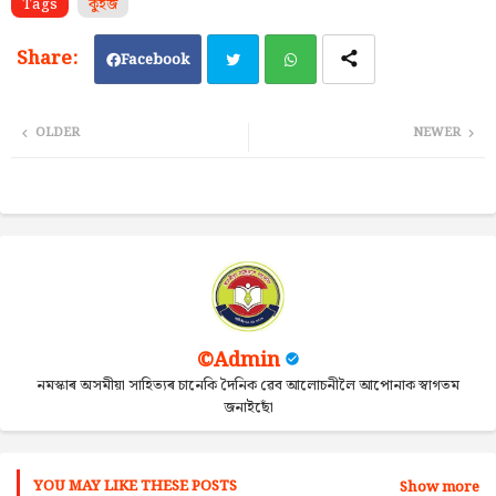
Tags
কুইজ
Facebook
Twi
Wh
OLDER
NEWER
tter
ats
ap
p
©Admin
নমস্কাৰ অসমীয়া সাহিত্যৰ চানেকি দৈনিক ৱেব আলোচনীলৈ আপোনাক স্বাগতম
জনাইছোঁ
YOU MAY LIKE THESE POSTS
Show more