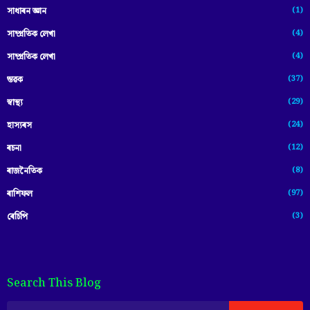
(1)
সাধাৰন জ্ঞান
(4)
সাম্প্রতিক লেখা
(4)
সাম্প্ৰতিক লেখা
(37)
স্তৱক
(29)
স্বাস্থ্য
(24)
হাস্যৰস
(12)
ৰচনা
(8)
ৰাজনৈতিক
(97)
ৰাশিফল
(3)
ৰেচিপি
Search This Blog