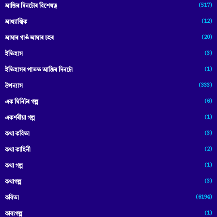
(517)
আজিৰ দিনটোৰ বিশেষত্ব
(12)
আধ্যাত্মিক
(20)
আমাৰ গাওঁ আমাৰ চহৰ
(3)
ইতিহাস
(1)
ইতিহাসৰ পাতত আজিৰ দিনটো
(333)
উপন্যাস
(6)
এক মিনিটৰ গল্প
(1)
একশৰীয়া গল্প
(3)
কথা কবিতা
(2)
কথা কাহিনী
(1)
কথা গল্প
(3)
কথাগল্প
(6194)
কবিতা
(1)
কাব্যগল্প