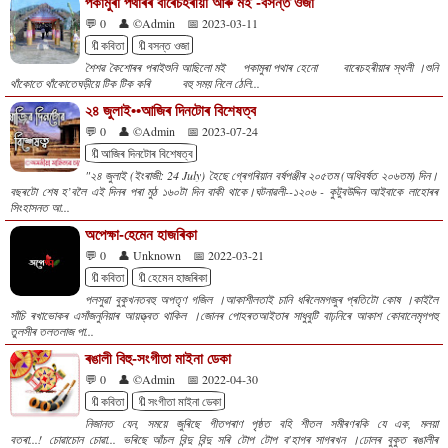
পকামুৰা পথাৰৰ বাৰেচহৰীয়া আৰু মই -বসন্ত ওজা
💬 0
👤 ©Admin
📅 2023-03-11
🔖কবিতা
🔖বসন্ত ওজা
শৈশৱ কৈশোৰৰ পৰাইশুনি আছিলো মই পকামুৰা পথাৰ হেনো বাৰেচহৰীয়াৰ স্থলী ।শুনি
থাঁকোতে থাঁকোতেঘড়ীয়ে টিক টিক কৰি বহু সময় নিলে ঠেলি...
২৪ জুলাই••আজিৰ দিনটোৰ বিশেষত্ব
💬 0
👤 ©Admin
📅 2023-07-24
🔖আজিৰ দিনটোৰ বিশেষত্ব
"২৪ জুলাই (ইংৰাজী: 24 July) হৈছে গ্ৰেগৰিয়ান বৰ্ষপঞ্জীৰ ২০৫তম (অধিবৰ্ষত ২০৬তম) দিন।
বছৰটো শেষ হ’বলৈ এই দিনৰ পৰা মুঠ ১৬০টা দিন বাকী থাকে।ঘটনাৱলী--১২০৬ - কুটুবউদ্দিন আইবাকে লাহোৰৰ
সিংহাসনত আ...
অপেক্ষা-হেমেন হাজৰিকা
💬 0
👤 Unknown
📅 2022-03-21
🔖কবিতা
🔖হেমেন হাজৰিকা
পলসুৱা বুকুখনতবহু অপতৃণ গজিল ।আকাশীলতাই চানি ধৰিলেমগজুৰ প্ৰতিটো কোষ ।কাইলৈ
সাঁচি ৰখাভোকৰ এসাঁজনুনিয়াৰ আয়ত্ত্বত থাকিল ।জোনৰ পোহৰতআইতাৰ সাধুবুটি বাঢ়নিৰে আকাশ কোবালেমৃগপহু
তুলসীৰ তলতলাজ পা...
ৰঙালী বিহু-সংগীতা মাইনা ডেকা
💬 0
👤 ©Admin
📅 2022-04-30
🔖কবিতা
🔖সংগীতা মাইনা ডেকা
নিজানত যেন, সময়ে জুৰিছে গীতপৰাণ পৃষ্ঠত বহি শীতল সমীৰণৰকি যে এক, মলয়া
বতৰা...! চোৱাচোন চোৱা... ভৰিছে আঁচল বিন্দু বিন্দু সৰি টোপ টোপ ব'হাগৰ সাগৰখন ।ঢোলৰ বুকুত ৰঙালীৰ