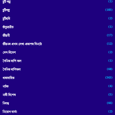
(1)
চুটি গল্প
(183)
চুটিগল্প
(2)
চুটিছবি
(1)
জঁতুৱাঠাঁচ
(17)
জীৱনী
(12)
জীৱনৰ প্ৰথম লেখা প্ৰকাশৰ দিনটো
(2)
দেশ-বিদেশ
(1)
দৈনিক ৰাশি ফল
(68)
দৈনিক ৰাশিফল
(363)
ধাৰাবাহিক
(4)
নাটক
(5)
নাৰী বিশেষ
(66)
নিবন্ধ
(2)
নিয়োগ বাৰ্তা