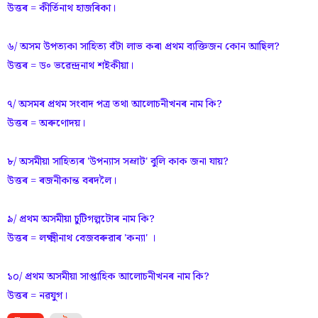
উত্তৰ = কীৰ্তিনাথ হাজৰিকা।
৬/ অসম উপত্যকা সাহিত্য বঁটা লাভ কৰা প্ৰথম ব্যক্তিজন কোন আছিল?
উত্তৰ = ড৹ ভৱেন্দ্ৰনাথ শইকীয়া।
৭/ অসমৰ প্ৰথম সংবাদ পত্ৰ তথা আলোচনীখনৰ নাম কি?
উত্তৰ = অৰুণোদয়।
৮/ অসমীয়া সাহিত্যৰ 'উপন্যাস সম্ৰাট' বুলি কাক জনা যায়?
উত্তৰ = ৰজনীকান্ত বৰদলৈ।
৯/ প্ৰথম অসমীয়া চুটিগল্পটোৰ নাম কি?
উত্তৰ = লক্ষ্মীনাথ বেজবৰুৱাৰ 'কন্যা' ।
১০/ প্ৰথম অসমীয়া সাপ্তাহিক আলোচনীখনৰ নাম কি?
উত্তৰ = নৱযুগ।