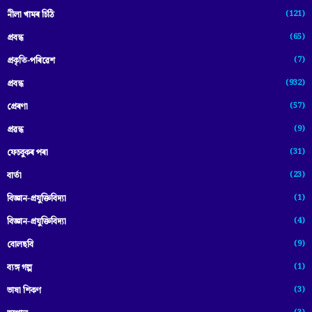
(121)
নীলা খামৰ চিঠি
(65)
প্রবন্ধ
(7)
প্ৰকৃতি-পৰিৱেশ
(932)
প্ৰবন্ধ
(57)
প্ৰেৰণা
(9)
প্ৰৱন্ধ
(31)
ফেচবুকৰ পৰা
(23)
বাৰ্তা
(1)
বিজ্ঞান-প্রযুক্তিবিদ্যা
(4)
বিজ্ঞান-প্ৰযুক্তিবিদ্যা
(9)
বোলছবি
(1)
ব্যঙ্গ গল্প
(3)
ভাষা শিকণ