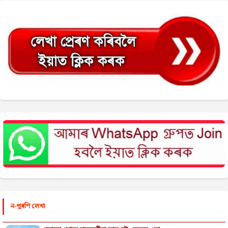
ন-পুৰণি লেখা