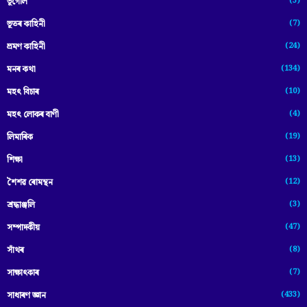
(3)
ভূগোল
(7)
ভূতৰ কাহিনী
(24)
ভ্ৰমণ কাহিনী
(134)
মনৰ কথা
(10)
মহৎ বিচাৰ
(4)
মহৎ লোকৰ বাণী
(19)
লিমাৰিক
(13)
শিক্ষা
(12)
শৈশৱ ৰোমন্থন
(3)
শ্ৰদ্ধাঞ্জলি
(47)
সম্পাদকীয়
(8)
সাঁথৰ
(7)
সাক্ষাৎকাৰ
(433)
সাধাৰণ জ্ঞান