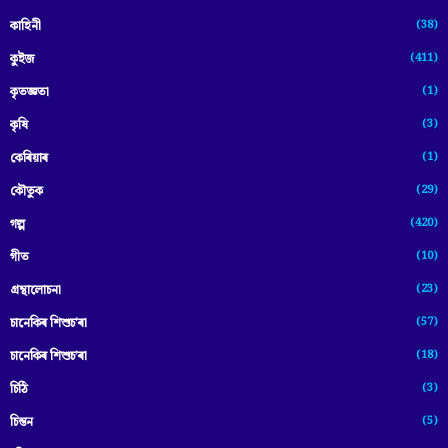
(38)
কাহিনী
(411)
কুইজ
(1)
কৃতজ্ঞতা
(3)
কৃষি
(1)
কেৰিয়াৰ
(29)
কৌতুক
(420)
গল্প
(10)
গীত
(23)
গ্ৰন্থালোচনা
(57)
চানেকিৰ শিশুচ'ৰা
(18)
চানেকিৰ শিশুচ’ৰা
(3)
চিঠি
(5)
চিন্তন