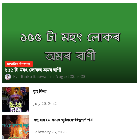
চানেকিৰ শিশুচ'ৰা
১৫৫ টা মহৎ লোকৰ অমৰ বাণী
Rinku Rajowar
August 23, 2020
বুলু ফিল্ম
July 20, 2022
সংযোগ নে সত্তাৰ স্ফুলিংগ~ৰিতুপৰ্ণ শৰ্মা
February 25, 2026