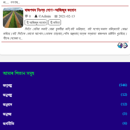
ৰং.... গগণাৰ...
ৰাজপথৰ নিঃস্ব সোণ~আজিজুৰ ৰহমান
💬 0
👤 ©Admin
📅 2021-02-13
🔖আজিজুৰ ৰহমান
🔖কবিতা
সিহঁত যেনিবা শুকাই যোৱা কুমলীয়া কলি,নাই ভৱিষ্যত, নাই সপোন,অকাল দৰিদ্ৰতাই কোঙা
কৰিছে।নাই সিহঁতৰ কোনো আপোন।ভোকৰ তাড়নাত,পেটৰ যন্ত্ৰনাত,অন্নৰ সন্ধানত ৰাজপথৰ ডাষ্টবিন খুচৰিছে।
শীতৰ সেমেকা ন...
আমাৰ শিতান সমূহ
(546)
অণুগল্প
(12)
অনুগল্প
(12)
অনুবাদ
(3)
অনুভৱ
(6)
অৰ্থনীতি