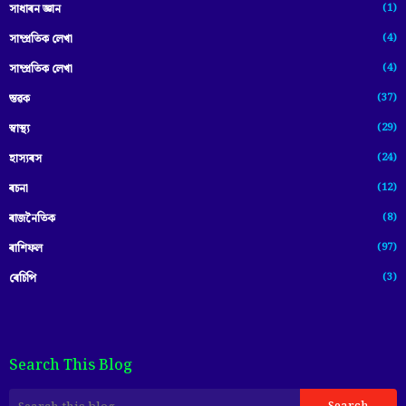
(1)
সাধাৰন জ্ঞান
(4)
সাম্প্রতিক লেখা
(4)
সাম্প্ৰতিক লেখা
(37)
স্তৱক
(29)
স্বাস্থ্য
(24)
হাস্যৰস
(12)
ৰচনা
(8)
ৰাজনৈতিক
(97)
ৰাশিফল
(3)
ৰেচিপি
Search This Blog