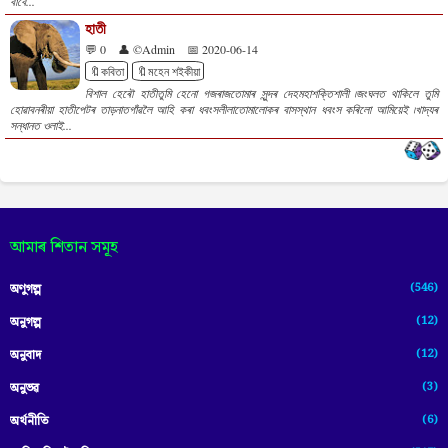
বাবে...
হাতী
💬 0
👤 ©Admin
📅 2020-06-14
🔖কবিতা
🔖মহেন শইকীয়া
বিশাল হেৰৌ হাতীতুমি হেনো গজৰাজতোমাৰ সুন্দৰ দেহমহাশক্তিশালী ৷জংঘলত থাকিলে তুমি
হোৱাবনৰীয়া হাতীপেটৰ তাড়নাতগাঁৱলৈ আহি কৰা ধবংসলীলাতোমালোকৰ বাসস্থান ধবংস কৰিলো আমিয়েই ৷খাদ্যৰ
সন্ধানত ওলাই...
আমাৰ শিতান সমূহ
(546)
অণুগল্প
(12)
অনুগল্প
(12)
অনুবাদ
(3)
অনুভৱ
(6)
অৰ্থনীতি