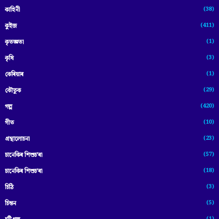
(38)
কাহিনী
(411)
কুইজ
(1)
কৃতজ্ঞতা
(3)
কৃষি
(1)
কেৰিয়াৰ
(29)
কৌতুক
(420)
গল্প
(10)
গীত
(23)
গ্ৰন্থালোচনা
(57)
চানেকিৰ শিশুচ'ৰা
(18)
চানেকিৰ শিশুচ’ৰা
(3)
চিঠি
(5)
চিন্তন