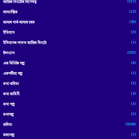
(517)
আজিৰ দিনটোৰ বিশেষত্ব
(12)
আধ্যাত্মিক
(20)
আমাৰ গাওঁ আমাৰ চহৰ
(3)
ইতিহাস
(1)
ইতিহাসৰ পাতত আজিৰ দিনটো
(333)
উপন্যাস
(6)
এক মিনিটৰ গল্প
(1)
একশৰীয়া গল্প
(3)
কথা কবিতা
(2)
কথা কাহিনী
(1)
কথা গল্প
(3)
কথাগল্প
(6194)
কবিতা
(1)
কাব্যগল্প