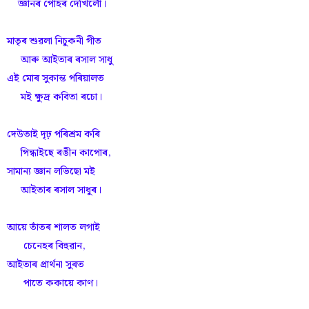
জ্ঞানৰ পোহৰ দেখিলোঁ।
মাতৃৰ শুৱলা নিচুকনী গীত
আৰু আইতাৰ ৰসাল সাধু
এই মোৰ সুকান্ত পৰিয়ালত
মই ক্ষুদ্ৰ কবিতা ৰচো।
দেউতাই দৃঢ় পৰিশ্ৰম কৰি
পিন্ধাইছে ৰঙীন কাপোৰ,
সামান্য জ্ঞান লভিছো মই
আইতাৰ ৰসাল সাধুৰ।
আয়ে তাঁতৰ শালত লগাই
চেনেহৰ বিহুৱান,
আইতাৰ প্ৰাৰ্থনা সুৰত
পাতে ককায়ে কাণ।