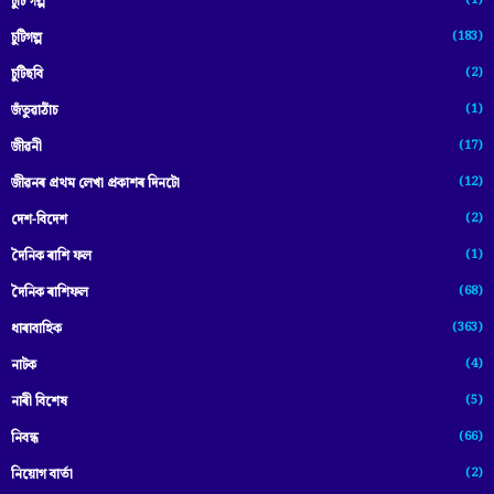
(1)
চুটি গল্প
(183)
চুটিগল্প
(2)
চুটিছবি
(1)
জঁতুৱাঠাঁচ
(17)
জীৱনী
(12)
জীৱনৰ প্ৰথম লেখা প্ৰকাশৰ দিনটো
(2)
দেশ-বিদেশ
(1)
দৈনিক ৰাশি ফল
(68)
দৈনিক ৰাশিফল
(363)
ধাৰাবাহিক
(4)
নাটক
(5)
নাৰী বিশেষ
(66)
নিবন্ধ
(2)
নিয়োগ বাৰ্তা