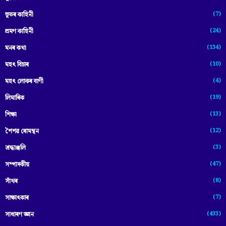
(7)
ভূতৰ কাহিনী
(24)
ভ্ৰমণ কাহিনী
(134)
মনৰ কথা
(10)
মহৎ বিচাৰ
(4)
মহৎ লোকৰ বাণী
(19)
লিমাৰিক
(13)
শিক্ষা
(12)
শৈশৱ ৰোমন্থন
(3)
শ্ৰদ্ধাঞ্জলি
(47)
সম্পাদকীয়
(8)
সাঁথৰ
(7)
সাক্ষাৎকাৰ
(433)
সাধাৰণ জ্ঞান