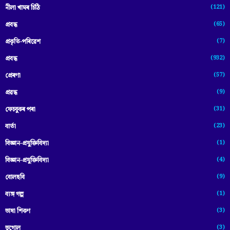
(121)
নীলা খামৰ চিঠি
(65)
প্রবন্ধ
(7)
প্ৰকৃতি-পৰিৱেশ
(932)
প্ৰবন্ধ
(57)
প্ৰেৰণা
(9)
প্ৰৱন্ধ
(31)
ফেচবুকৰ পৰা
(23)
বাৰ্তা
(1)
বিজ্ঞান-প্রযুক্তিবিদ্যা
(4)
বিজ্ঞান-প্ৰযুক্তিবিদ্যা
(9)
বোলছবি
(1)
ব্যঙ্গ গল্প
(3)
ভাষা শিকণ
(3)
ভূগোল