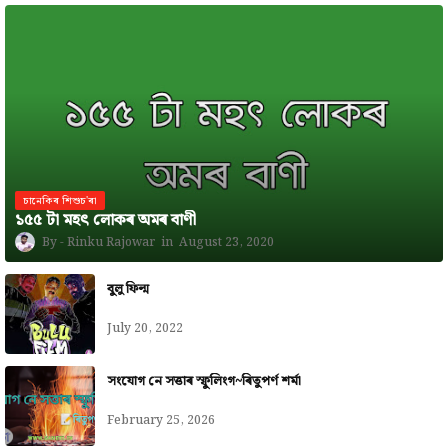
চানেকিৰ শিশুচ'ৰা
১৫৫ টা মহৎ লোকৰ অমৰ বাণী
Rinku Rajowar
August 23, 2020
বুলু ফিল্ম
July 20, 2022
সংযোগ নে সত্তাৰ স্ফুলিংগ~ৰিতুপৰ্ণ শৰ্মা
February 25, 2026