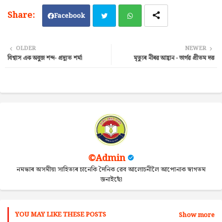
Facebook
Twi
Wh
OLDER
NEWER
বিশ্বাস এক অবুজ শব্দ- প্ৰদ্যুত শৰ্মা
মৃত্যুৰ নীৰৱ আহ্বান - ভাৰ্গৱ প্ৰীতম দত্ত
tter
ats
ap
p
©Admin
নমস্কাৰ অসমীয়া সাহিত্যৰ চানেকি দৈনিক ৱেব আলোচনীলৈ আপোনাক স্বাগতম
জনাইছোঁ
YOU MAY LIKE THESE POSTS
Show more