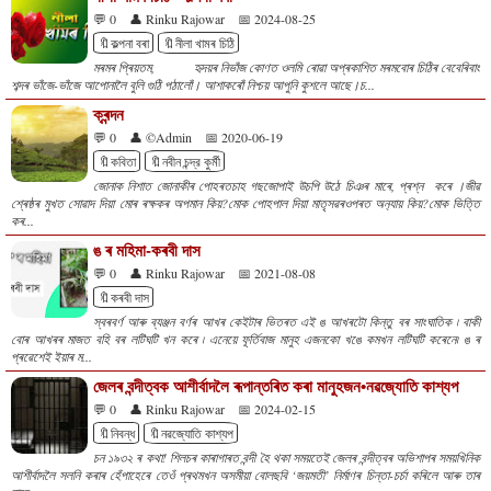
💬 0
👤 Rinku Rajowar
📅 2024-08-25
🔖কল্পনা বৰা
🔖নীলা খামৰ চিঠি
মৰমৰ প্ৰিয়তম, হৃদয়ৰ নিভাঁজ কোণত ওলমি ৰোৱা অপ্ৰকাশিত মৰমবোৰ চিঠিৰ বেবেৰিবাং
শব্দৰ ভাঁজে-ভাঁজে আপোনালৈ বুলি গুঠি পঠালোঁ। আশাকৰোঁ নিশ্চয় আপুনি কুশলে আছে।চ...
ক্ৰন্দন
💬 0
👤 ©Admin
📅 2020-06-19
🔖কবিতা
🔖নবীন চন্দ্র কুৰ্মী
জোনাক নিশাত জোনাকীৰ পোহৰতচাহ গছজোপাই উচপি উঠে চিঞৰ মাৰে, প্ৰশ্ন কৰে ।জীৱ
শ্ৰেষ্ঠৰ মুখত সোৱাদ দিয়া মোৰ ৰক্ষকৰ অপমান কিয়?মোক পোহপাল দিয়া মাতৃসৱৰওপৰত অন‍্যায় কিয়?মোক ভিত্তি
কৰ...
ঙ ৰ মহিমা-কৰবী দাস
💬 0
👤 Rinku Rajowar
📅 2021-08-08
🔖কৰবী দাস
স্বৰবৰ্ণ আৰু ব্যঞ্জন বৰ্ণৰ আখৰ কেইটাৰ ভিতৰত এই ঙ আখৰটো কিন্তু বৰ সাংঘাতিক ৷ বাকী
বোৰ আখৰৰ মাজত বহি বৰ লটিঘটি খন কৰে ৷ এনেয়ে ফূৰ্তিবাজ মানুহ এজনকো খঙে কমখন লটিঘটি কৰেনে৷ ঙ ৰ
প্ৰৱেশেই ইয়াৰ ম...
জেলৰ বন্দীত্বক আশীৰ্বাদলৈ ৰূপান্তৰিত কৰা মানুহজন•নৱজ্যোতি কাশ্যপ
💬 0
👤 Rinku Rajowar
📅 2024-02-15
🔖নিবন্ধ
🔖নৱজ্যোতি কাশ্যপ
চন ১৯৩২ ৰ কথা! শিলচৰ কাৰাগাৰত বন্দী হৈ থকা সময়তেই জেলৰ বন্দীত্বৰ অভিশাপৰ সময়খিনিক
আশীৰ্বাদলৈ সলনি কৰাৰ হেঁপাহেৰে তেওঁ প্ৰথমখন অসমীয়া বোলছবি ‘জয়মতী’ নিৰ্মাণৰ চিন্তা-চৰ্চা কৰিলে আৰু তাৰ