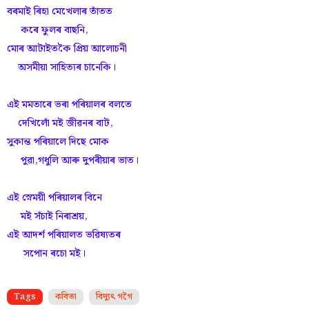
বৰমাই ৰিহা মেখেলাৰ তাঁতত
কৰে ফুলৰ বাছনি,
মোৰ আটাইতকৈ প্ৰিয় আলোচনী
অসমীয়া সাহিত্যৰ চানেকি।
এই মমতাৰে ভৰা পৰিয়ালৰ বলতে
দেখিলোঁ মই জীৱনৰ বাট,
সুকান্ত পৰিয়ালে দিছে মোক
পুৱা,গধুলি আৰু দুপৰীয়াৰ ভাত।
এই স্নেময়ী পৰিয়ালৰ বিনে
মই সঁচাই নিৰাশ্ৰয়,
এই আদৰ্শ পৰিয়ালত ভৱিষ্যতৰ
সপোন ৰচো মই।
Tags
কবিতা
বিদ্যুৎ গগৈ