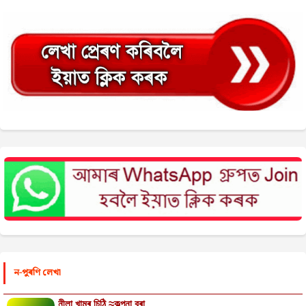
ন-পুৰণি লেখা
নীলা খামৰ চিঠি ≈কল্পনা বৰা