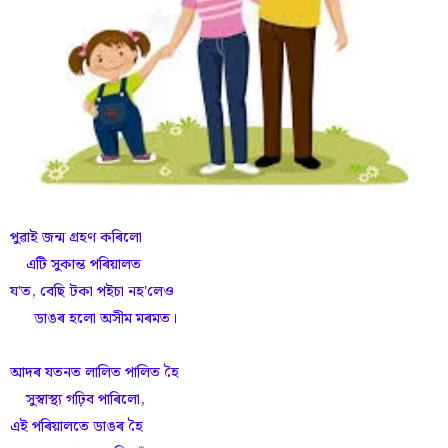
পুৱাই জন্ম গ্ৰহণ কৰিলো
এটি সুকান্ত পৰিয়ালত
য'ত, বেছি টকা পইচা নহ'লেও
ডাঙৰ হলো অসীম মৰমত।
আদৰ যতনত লালিত পালিত হৈ
সুস্বাস্থ্য গঢ়িব পাৰিলো,
এই পৰিয়ালতে ডাঙৰ হৈ