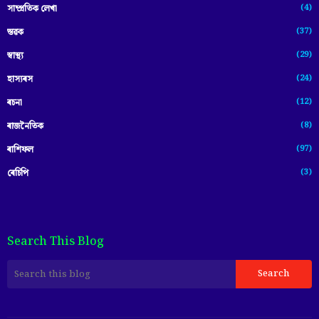
(4)
সাম্প্ৰতিক লেখা
(37)
স্তৱক
(29)
স্বাস্থ্য
(24)
হাস্যৰস
(12)
ৰচনা
(8)
ৰাজনৈতিক
(97)
ৰাশিফল
(3)
ৰেচিপি
Search This Blog