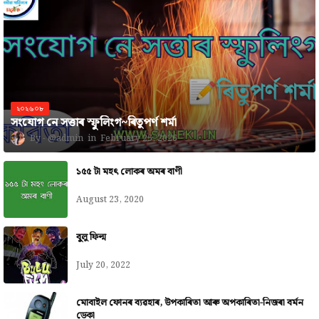
২০২৬০৮
সংযোগ নে সত্তাৰ স্ফুলিংগ~ৰিতুপৰ্ণ শৰ্মা
@admin
February 25, 2026
১৫৫ টা মহৎ লোকৰ অমৰ বাণী
August 23, 2020
বুলু ফিল্ম
July 20, 2022
মোবাইল ফোনৰ ব্যৱহাৰ, উপকাৰিতা আৰু অপকাৰিতা-নিজৰা বৰ্মন
ডেকা