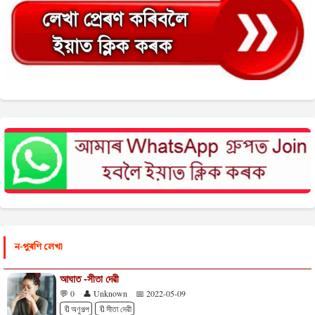
ন-পুৰণি লেখা
আঘাত -সীতা দেৱী
💬 0
👤 Unknown
📅 2022-05-09
🔖অণুগল্প
🔖সীতা দেৱী