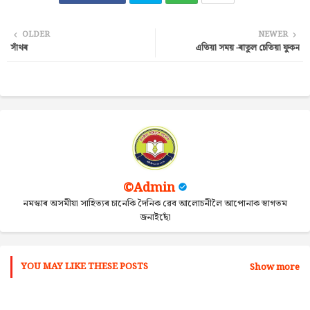
Twi
Wh
OLDER
NEWER
সাঁথৰ
এতিয়া সময় -ৰাতুল চেতিয়া ফুকন
tter
ats
ap
p
©Admin
নমস্কাৰ অসমীয়া সাহিত্যৰ চানেকি দৈনিক ৱেব আলোচনীলৈ আপোনাক স্বাগতম
জনাইছোঁ
YOU MAY LIKE THESE POSTS
Show more