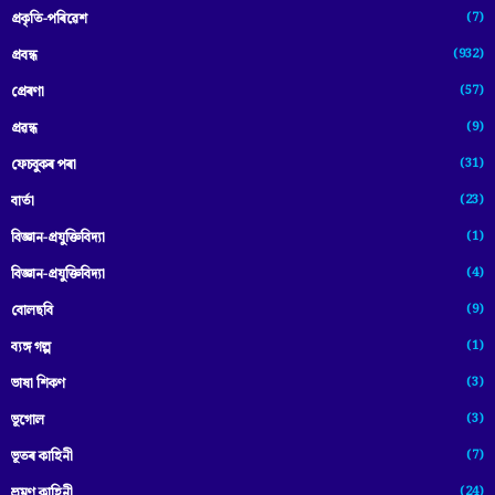
(7)
প্ৰকৃতি-পৰিৱেশ
(932)
প্ৰবন্ধ
(57)
প্ৰেৰণা
(9)
প্ৰৱন্ধ
(31)
ফেচবুকৰ পৰা
(23)
বাৰ্তা
(1)
বিজ্ঞান-প্রযুক্তিবিদ্যা
(4)
বিজ্ঞান-প্ৰযুক্তিবিদ্যা
(9)
বোলছবি
(1)
ব্যঙ্গ গল্প
(3)
ভাষা শিকণ
(3)
ভূগোল
(7)
ভূতৰ কাহিনী
(24)
ভ্ৰমণ কাহিনী