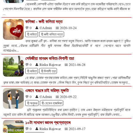
বেচৰকাৰী কোম্পানী এটাত শ্ৰমিক হিচাপে কাম কৰি মহিদুলে তাৰ দহজনীয়া পৰিয়ালটো যেনে-তেনে
পোহপাল দিবলগীয়া হৈছে। মানসিক চাপ আৰু শাৰীৰিক কষ্টৰ বাবে বয়সতকৈ বৃদ্ধ হোৱা মহিদুলে আজি-কালি জীৱনৰ ৰং
...
কলিজা - ৰুমী কলিতা দত্ত
💬 0
👤 ©Admin
📅 2020-10-24
🔖কবিতা
🔖ৰুমী কলিতা দত্ত
হৃদয় জুৰুৱা এটি শব্দ - কলিজা মন পৰশা অবুজ শিহৰণ- আলিংগনজনম জনম হৃদয়ৰ যন্ত্ৰণা !! বুজিও
নুবুজা বহনা...যৌৱনৰ ভাটিয়ালি গীত জুৰি সাগৰৰ সীমনা বিচাৰিআবেলিটি ৰ' লাগে ।সপোনে আনে আগলি
বতৰা&nbs...
সেউজীয়া মানৱৰ কবিতা-দিপালী তচা
💬 0
👤 Rinku Rajowar
📅 2021-06-28
🔖কবিতা
🔖দিপালী তচা
হে মানৱ তোমাক প্ৰণামতোমাৰ কবিতা মোৰ প্ৰাণ,লিহিৰি আঙুলিৰ মাজত প্ৰাণ পোৱা ডালিমগুটীয়া
শব্দৰ ভাষা মোৰ অভিমান;হে মানৱ তোমাক প্ৰণাম ।দিনৰ পিছত দিন ,যুগৰ পিছত যুগ ধৰিঅতিবাহিত তোমাৰ সংস্কৃত...
এজনে ৰঙেৰে চাই ভৱিষ্য মূৰুতি
💬 0
👤 ©Admin
📅 2020-09-22
🔖অনুভৱ
🔖হেমেন হাজৰিকা
দুটা প্রজন্মক প্রতিনিধিত্ব কৰা দুজন ব্যক্তি | তাৰ এজন উজ্বল ভৱিষ্যতৰ প্রতিমূৰ্তি যাকে
আনন্দই হাত বাউল দি মাতিছে আৰু আনজন হেঙুলীয়া বেলিৰ বিদাই বেলাৰ ধুসৰ প্রতিমূৰ্তি | যাক বিয়লি বেলাত...
১০টা সাধাৰণ জ্ঞানৰ প্ৰশ্নোত্তৰ
💬 0
👤 Rinku Rajowar
📅 2021-09-17