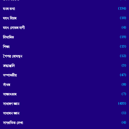
(134)
মনৰ কথা
(10)
মহৎ বিচাৰ
(4)
মহৎ লোকৰ বাণী
(19)
লিমাৰিক
(13)
শিক্ষা
(12)
শৈশৱ ৰোমন্থন
(3)
শ্ৰদ্ধাঞ্জলি
(47)
সম্পাদকীয়
(8)
সাঁথৰ
(7)
সাক্ষাৎকাৰ
(433)
সাধাৰণ জ্ঞান
(1)
সাধাৰন জ্ঞান
(4)
সাম্প্রতিক লেখা