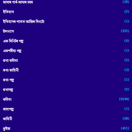
(20)
আমাৰ গাওঁ আমাৰ চহৰ
(3)
ইতিহাস
(1)
ইতিহাসৰ পাতত আজিৰ দিনটো
(333)
উপন্যাস
(6)
এক মিনিটৰ গল্প
(1)
একশৰীয়া গল্প
(3)
কথা কবিতা
(2)
কথা কাহিনী
(1)
কথা গল্প
(3)
কথাগল্প
(6194)
কবিতা
(1)
কাব্যগল্প
(38)
কাহিনী
(411)
কুইজ