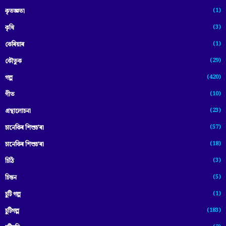
(1)
কৃতজ্ঞতা
(3)
কৃষি
(1)
কেৰিয়াৰ
(29)
কৌতুক
(420)
গল্প
(10)
গীত
(23)
গ্ৰন্থালোচনা
(57)
চানেকিৰ শিশুচ'ৰা
(18)
চানেকিৰ শিশুচ’ৰা
(3)
চিঠি
(5)
চিন্তন
(1)
চুটি গল্প
(183)
চুটিগল্প