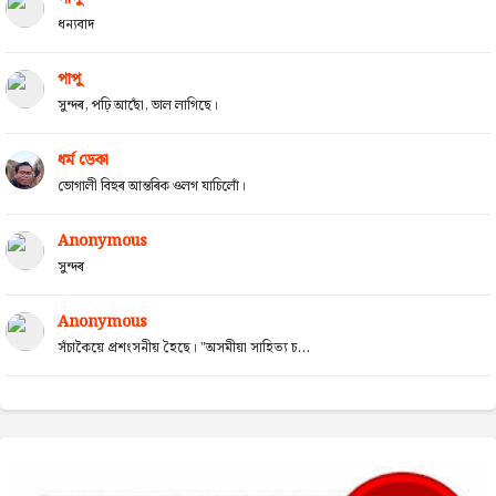
ধন্যবাদ
পাপু
সুন্দৰ, পঢ়ি আছোঁ, ভাল লাগিছে।
ধৰ্ম ডেকা
ভোগালী বিহুৰ আন্তৰিক ওলগ যাচিলোঁ।
Anonymous
সুন্দৰ
Anonymous
সঁচাকৈয়ে প্ৰশংসনীয় হৈছে। "অসমীয়া সাহিত্য চ...