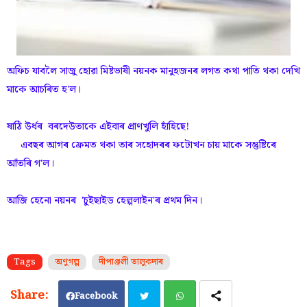
অফিচ যাবলৈ সাজু হোৱা মিষ্টভাষী নয়নক মানুহজনৰ লগত কথা পাতি থকা দেখি
মাকে আচৰিত হ'ল।
ষাঠি উৰ্ধৰ বৰদেউতাকে এইবাৰ প্ৰাণখুলি হাঁহিছে!
এবছৰ আগৰ ফ্ৰেমত থকা তাৰ সহোদৰৰ ফটোখন চায় মাকে সন্তুষ্টিৰে
আঁতৰি গ'ল।
আজি হেনো নয়নৰ 'চুইছাইড হেল্পলাইন'ৰ প্ৰথম দিন।
Tags
অণুগল্প
দীপাঞ্জলী তালুকদাৰ
Facebook