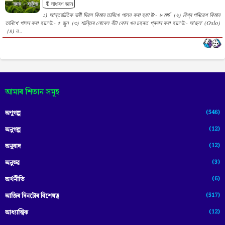
🔖সাধাৰণ জ্ঞান
১) আন্তৰ্জাতিক নাৰী দিৱস কিমান তাৰিখে পালন কৰা হয়?উ:- ৮ মাৰ্চ ।২) বিশ্ব পৰিৱেশ কিমান
তাৰিখে পালন কৰা হয়?উ:- ৫ জুন ।৩) শান্তিৰ নোবেল বঁটা কোন খন চহৰত প্ৰদান কৰা হয়?উ:- অ'ছল' (Oslo)
।৪) ন...
আমাৰ শিতান সমূহ
(546)
অণুগল্প
(12)
অনুগল্প
(12)
অনুবাদ
(3)
অনুভৱ
(6)
অৰ্থনীতি
(517)
আজিৰ দিনটোৰ বিশেষত্ব
(12)
আধ্যাত্মিক