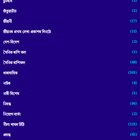
(2)
চুটিছবি
(1)
জঁতুৱাঠাঁচ
(17)
জীৱনী
(12)
জীৱনৰ প্ৰথম লেখা প্ৰকাশৰ দিনটো
(2)
দেশ-বিদেশ
(1)
দৈনিক ৰাশি ফল
(68)
দৈনিক ৰাশিফল
(363)
ধাৰাবাহিক
(4)
নাটক
(5)
নাৰী বিশেষ
(66)
নিবন্ধ
(2)
নিয়োগ বাৰ্তা
(121)
নীলা খামৰ চিঠি
(65)
প্রবন্ধ