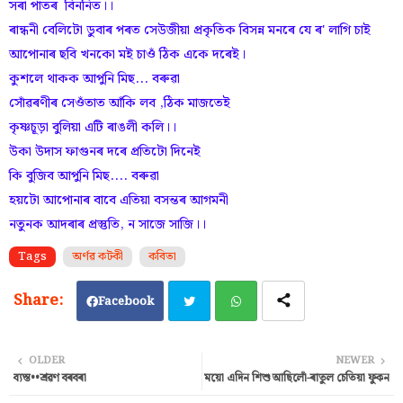
সৰা পাতৰ বিননিত।।
ৰান্ধনী বেলিটো ডুবাৰ পৰত সেউজীয়া প্ৰকৃতিক বিসন্ন মনৰে যে ৰ' লাগি চাই
আপোনাৰ ছবি খনকো মই চাওঁ ঠিক একে দৰেই।
কুশলে থাকক আপুনি মিছ... বৰুৱা
সোঁৱৰণীৰ সেওঁতাত আঁকি লব ,ঠিক মাজতেই
কৃষ্ণচূড়া বুলিয়া এটি ৰাঙলী কলি।।
উকা উদাস ফাগুনৰ দৰে প্ৰতিটো দিনেই
কি বুজিব আপুনি মিছ.... বৰুৱা
হয়টো আপোনাৰ বাবে এতিয়া বসন্তৰ আগমনী
নতুনক আদৰাৰ প্ৰস্তুতি, ন সাজে সাজি।।
Tags
অৰ্ণৱ কটকী
কবিতা
Facebook
Twi
Wh
OLDER
NEWER
ব্যস্ত••শ্ৰৱণ বৰবৰা
ময়ো এদিন শিশু আছিলোঁ-ৰাতুল চেতিয়া ফুকন
tter
ats