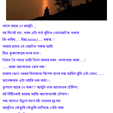
ভালে আছে নে আপুনি...
বহু দিনেই হল, খবৰ এটা লওঁ বুলিও নোলোৱাকৈ থকাৰ
কি কৰিব.... মিছ(miss).... বৰুৱা ।
সময়ৰ হাতত যে বেয়াকৈ পৰাস্ত আমি
ঠিক কুৰুক্ষেত্ৰৰ ৰণৰ দৰে।
নিমাত হৈ সময়ে কাঢ়ি নিলে আমাৰ মৰম ,ভালপোৱা আৰু....!
.....আৰু আপোনাক মোৰ পৰা।
হাজাৰ ফোন নম্বৰৰ ভিতৰতো বিশেষ জনৰ পৰা আহিব বুলি এটা ফোন......
অপেক্ষাৰত এটা সহাঁৰি ভৰা বাৰ্তা।।
কুশলে আছে নে বাৰু?? আপুনি তথা আপোনাৰ চৌদিশ!
মই বিহীনতাই আৱৰা আজি আপোনাৰেই চৌপাশ।
সৰা পাতেও উচূপে চাগে মই নথকাৰ দুঃখত
আপুনিও ফেঁকুৰি ফেঁকুৰি কান্দিছে নেকি বাৰু