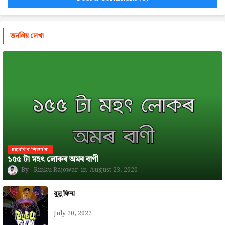
জনপ্রিয় লেখা
চানেকিৰ শিশুচ'ৰা
১৫৫ টা মহৎ লোকৰ অমৰ বাণী
Rinku Rajowar
August 23, 2020
বুলু ফিল্ম
July 20, 2022