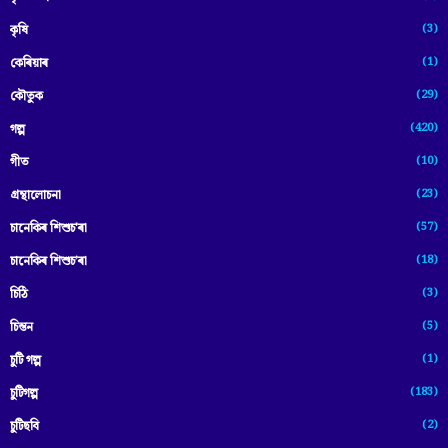
(3)
কৃষি
(1)
কেৰিয়াৰ
(29)
কৌতুক
(420)
গল্প
(10)
গীত
(23)
গ্ৰন্থালোচনা
(57)
চানেকিৰ শিশুচ'ৰা
(18)
চানেকিৰ শিশুচ’ৰা
(3)
চিঠি
(5)
চিন্তন
(1)
চুটি গল্প
(183)
চুটিগল্প
(2)
চুটিছবি