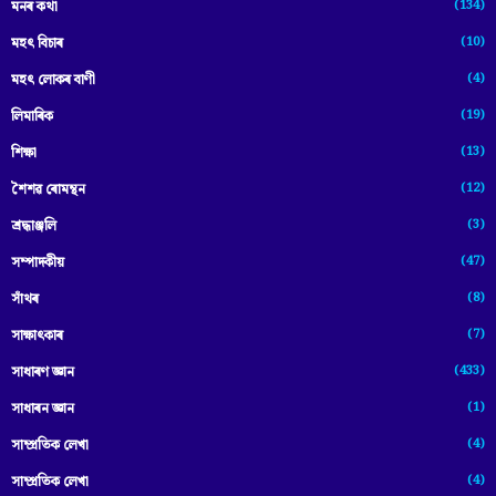
(134)
মনৰ কথা
(10)
মহৎ বিচাৰ
(4)
মহৎ লোকৰ বাণী
(19)
লিমাৰিক
(13)
শিক্ষা
(12)
শৈশৱ ৰোমন্থন
(3)
শ্ৰদ্ধাঞ্জলি
(47)
সম্পাদকীয়
(8)
সাঁথৰ
(7)
সাক্ষাৎকাৰ
(433)
সাধাৰণ জ্ঞান
(1)
সাধাৰন জ্ঞান
(4)
সাম্প্রতিক লেখা
(4)
সাম্প্ৰতিক লেখা