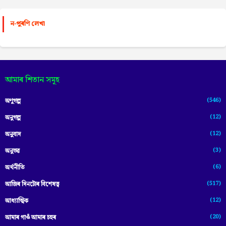
ন-পুৰণি লেখা
আমাৰ শিতান সমূহ
(546)
অণুগল্প
(12)
অনুগল্প
(12)
অনুবাদ
(3)
অনুভৱ
(6)
অৰ্থনীতি
(517)
আজিৰ দিনটোৰ বিশেষত্ব
(12)
আধ্যাত্মিক
(20)
আমাৰ গাওঁ আমাৰ চহৰ