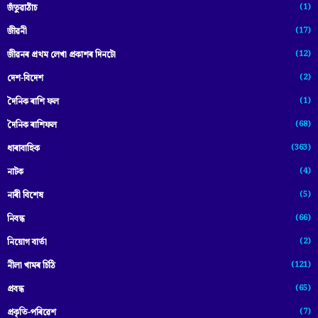
(1)
জঁতুৱাঠাঁচ
(17)
জীৱনী
(12)
জীৱনৰ প্ৰথম লেখা প্ৰকাশৰ দিনটো
(2)
দেশ-বিদেশ
(1)
দৈনিক ৰাশি ফল
(68)
দৈনিক ৰাশিফল
(363)
ধাৰাবাহিক
(4)
নাটক
(5)
নাৰী বিশেষ
(66)
নিবন্ধ
(2)
নিয়োগ বাৰ্তা
(121)
নীলা খামৰ চিঠি
(65)
প্রবন্ধ
(7)
প্ৰকৃতি-পৰিৱেশ