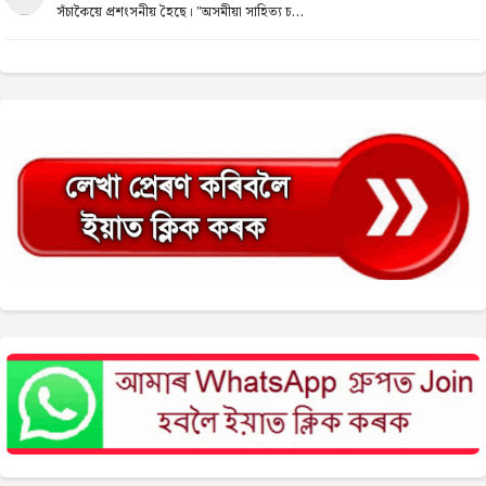
সঁচাকৈয়ে প্ৰশংসনীয় হৈছে। "অসমীয়া সাহিত্য চ...