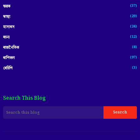
(37)
স্তৱক
(29)
স্বাস্থ্য
(24)
হাস্যৰস
(12)
ৰচনা
(8)
ৰাজনৈতিক
(97)
ৰাশিফল
(3)
ৰেচিপি
Search This Blog