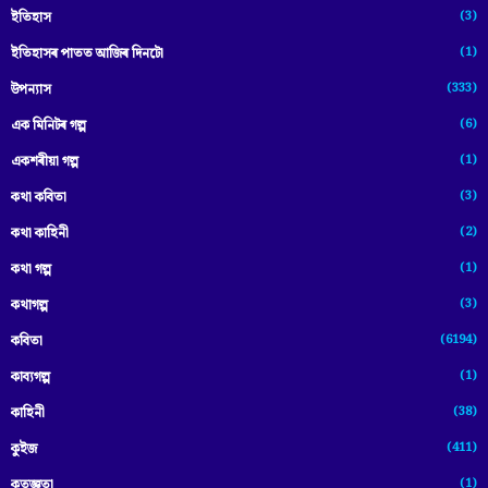
(3)
ইতিহাস
(1)
ইতিহাসৰ পাতত আজিৰ দিনটো
(333)
উপন্যাস
(6)
এক মিনিটৰ গল্প
(1)
একশৰীয়া গল্প
(3)
কথা কবিতা
(2)
কথা কাহিনী
(1)
কথা গল্প
(3)
কথাগল্প
(6194)
কবিতা
(1)
কাব্যগল্প
(38)
কাহিনী
(411)
কুইজ
(1)
কৃতজ্ঞতা