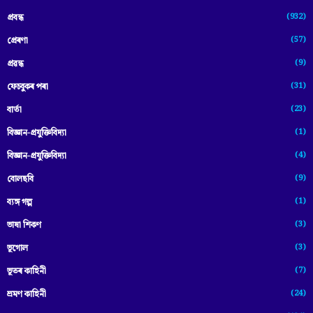
(932)
প্ৰবন্ধ
(57)
প্ৰেৰণা
(9)
প্ৰৱন্ধ
(31)
ফেচবুকৰ পৰা
(23)
বাৰ্তা
(1)
বিজ্ঞান-প্রযুক্তিবিদ্যা
(4)
বিজ্ঞান-প্ৰযুক্তিবিদ্যা
(9)
বোলছবি
(1)
ব্যঙ্গ গল্প
(3)
ভাষা শিকণ
(3)
ভূগোল
(7)
ভূতৰ কাহিনী
(24)
ভ্ৰমণ কাহিনী