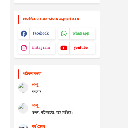
সামাজিক মাধ্যমত আমাক অনুসৰণ কৰক
facebook
whatsapp
instagram
youtube
পাঠকৰ মন্তব্য
পাপু
ধন্যবাদ
পাপু
সুন্দৰ, পঢ়ি আছোঁ, ভাল লাগিছে।
ধৰ্ম ডেকা