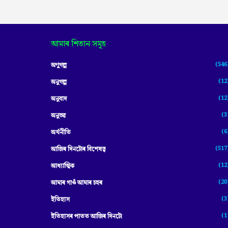
আমাৰ শিতান সমূহ
(546
অণুগল্প
(12
অনুগল্প
(12
অনুবাদ
(3
অনুভৱ
(6
অৰ্থনীতি
(517
আজিৰ দিনটোৰ বিশেষত্ব
(12
আধ্যাত্মিক
(20
আমাৰ গাওঁ আমাৰ চহৰ
(3
ইতিহাস
(1
ইতিহাসৰ পাতত আজিৰ দিনটো