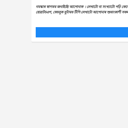
নমস্কাৰ স্বাগতম জনাইছোঁ আপোনাক । লেখাটো বা সংখ্যাটো পঢ়ি কেন
হোৱাটচএপ, ফেচবুক বুটামত টিপি লেখাটো আপোনাৰ শুভাংকাশী সকলৰ 