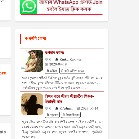
গগৈ
ন-পুৰণি লেখা
কল্পনাৰ কাৰেং
💬 0
👤 Rinku Rajowar
📅 2020-04-19
🔖কবিতা
🔖ৰুমী কলিতা দত্ত
ore
মলয়াৰ সুবাসত পঠিয়াই দিছিলো বুকুৰ ধনলৈ বুলি হৃদয়ত সাঁচি ৰখা ব- -হু
মৰম ।কঁহুৱা ফুলৰ ভাঁজতে দিছিলো আশাভৰা শুভ্ৰতাৰ মালাধাৰ - -
বৰদৈচিলাৰ বুকুত পথালো দুপৰ নিশাৰ স্মৃতিৰ এফাল - - -...
নিজৰ বাবে জীৱন জীয়াবলৈ শিকক-
হিমাদ্ৰী দাস
💬 0
👤 ©Admin
📅 2023-06-14
🔖প্ৰেৰণা
🔖হিমাদ্ৰী দাস
মানুহে নিজৰ বাবে নিজে থিয় হ'ব শিকিব লাগে । কিয়নো কৌশিক নন্দন
বৰুৱাই ‌কোৱাৰ দৰে আমাৰ সকলোৰে মাজত এজনী সন্ধ্যা সোমাই আছে,
nts
কিন্তু প্ৰতিজনী সন্ধ্যাৰ বাবে অণুৰণ নাথাকিব ও পাৰে। প্ৰতিজনী
সন্ধ্যাৰ বাবে...