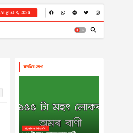
August 8, 2026
জনপ্রিয় লেখা
চানেকিৰ শিশুচ'ৰা