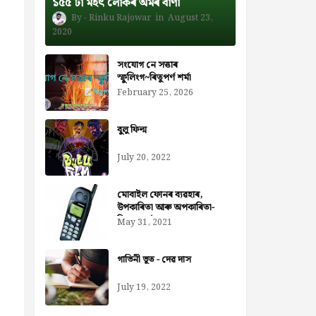
১৫৫ টা মহৎ লোকৰ অমৰ বাণী
Rinku Rajowar
August 23,
2020
সংযোগ নে সত্তাৰ
স্ফুলিংগ~ৰিতুপৰ্ণ শৰ্মা
February 25, 2026
বুলু ফিল্ম
July 20, 2022
মোবাইল ফোনৰ ব্যৱহাৰ,
উপকাৰিতা আৰু অপকাৰিতা-
নিজৰা বৰ্মন ডেকা
May 31, 2021
গাভিনী ভূত - দেৱ দাস
July 19, 2022