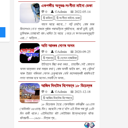
একপক্ষীয় অনুভৱ-সংগীতা মাইনা ডেকা
💬 0
👤 ©Admin
📅 2022-05-14
🔖কবিতা
🔖সংগীতা মাইনা ডেকা
সাহস আছে জানো...? পঢ়ি চাবলৈ, মোৰ মনৰ
কিতাপখন।য'ত প্ৰথম পৃষ্ঠাৰ পৰাঅন্তিম পৃষ্ঠালৈকে, মাথোঁ তুমি, তুমি,
তুমিআৰু তোমাৰেই নাম খোদিত হৈ আছে ।নহয় যে ক্ষণভংগুৰঅনুভূতি
এয়া...! অন্তিম ...
অতি আদৰৰ সোণৰ অসম
💬 0
👤 ©Admin
📅 2020-09-25
🔖প্ৰবন্ধ
🔖হেমেন হাজৰিকা
ইতিহাসে মিছা কথা নকয় , তাহানীৰ সেই মোগলে
অসম আক্ৰমন কৰা সময়ৰ কথা | মোৰ অসমী আইৰ ৰূপ , ৰস, সৌন্দৰ্য
আৰু ইয়াত পৰিথকা সোণৰ চেকুৰাবোৰ দেখি মহাপৰাক্ৰমী ৰামসিংহই
লগত সাগৰৰ দৰে অলেখ সেনানী লৈ অসম...
আজিৰ দিনটোৰ বিশেষত্ব ১৮ ডিচেম্বৰ
💬 0
👤 ©Admin
📅 2023-12-18
🔖আজিৰ দিনটোৰ বিশেষত্ব
১৮ ডিচেম্বৰ হৈছে গ্ৰেগৰিয়ান বৰ্ষপঞ্জীৰ ৩৫২তম
(অধিবৰ্ষত ৩৫৩তম) দিন। বছৰটো শেষ হ’বলৈ এই দিনৰ পৰা মুঠ ১৩টা
দিন বাকী থাকে। এইদিনটোত ঘটা কেইটামান উল্লেখযোগ্য ঘটনা-
ঘটনাৱলী-----১৯৫৮ - বিশ্বৰ প্ৰ...