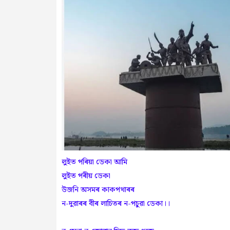
লুইত পৰিয়া ডেকা আমি
লুইত পৰীয় ডেকা
উজনি অসমৰ কাকপথাৰৰ
ন-দুৱাৰৰ বীৰ লাচিতৰ ন-পচুৱা ডেকা।।