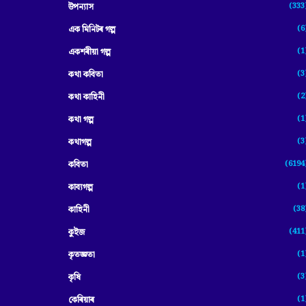
(333
উপন্যাস
(6
এক মিনিটৰ গল্প
(1
একশৰীয়া গল্প
(3
কথা কবিতা
(2
কথা কাহিনী
(1
কথা গল্প
(3
কথাগল্প
(6194
কবিতা
(1
কাব্যগল্প
(38
কাহিনী
(411
কুইজ
(1
কৃতজ্ঞতা
(3
কৃষি
(1
কেৰিয়াৰ