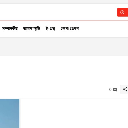
সম্পাদকীয়
আমাৰ স্মৃতি
ই-গ্ৰন্থ
লেখা প্ৰেৰণ
0
share