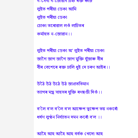
ন-সেনা ন-জোৱান চিহ্ন ৰক্ত ধ্বজ
লুইত পৰীয়া ডেকা আমি
লুইত পৰীয়া ডেকা
চোকা তৰোৱাল লওঁ লাচিতৰ
কৰ্মাহত ন-জোৱান।।
লুইত পৰীয়া ডেকা অ' লুইত পৰীয়া ডেকা
জাগৈ জাগ জাগৈ জাগ মুক্তি যুঁজাৰু বীৰ
বীৰ বেশেৰে ৰক্ত ঢালি ধুই দে চৰণ আইৰ।।
উঠৈ উঠ উঠে উঠ জাগ্ৰতভিমান
ত্যাগৰ মন্ত্ৰ সাহসৰ যুক্তি ৰণছণ্ডী দিওঁ।।
ব'লৈ ব'ল ব'লৈ ব'ল আক্ষেপ ভূক্ষেপ ভয় নকৰোঁ
ধৰ্ষণ লুণ্ঠন নিৰ্য্যাতন দমন কৰোঁ ব'ল ।।
আহৈ আহ আহৈ আহ বৰ্বক খেদো আহ