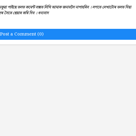
েকুৱা পাইছে তলত কমেন্ট বক্সত লিখি আমাক জনাবলৈ নাপাহৰিব । লগতে লেখাটোৰ তলত দিয়া
সৈতে শ্বেয়াৰ কৰি দিব । ধন্যবাদ
Post a Comment (0)