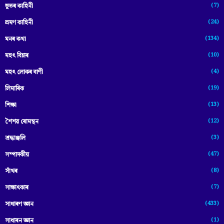
(7)
ভূতৰ কাহিনী
(24)
ভ্ৰমণ কাহিনী
(134)
মনৰ কথা
(10)
মহৎ বিচাৰ
(4)
মহৎ লোকৰ বাণী
(19)
লিমাৰিক
(13)
শিক্ষা
(12)
শৈশৱ ৰোমন্থন
(3)
শ্ৰদ্ধাঞ্জলি
(47)
সম্পাদকীয়
(8)
সাঁথৰ
(7)
সাক্ষাৎকাৰ
(433)
সাধাৰণ জ্ঞান
(1)
সাধাৰন জ্ঞান