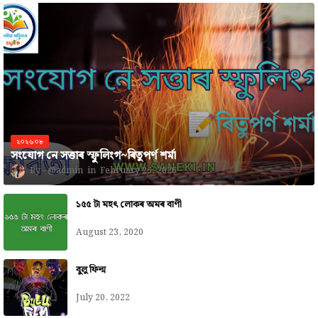
২০২৬০৮
সংযোগ নে সত্তাৰ স্ফুলিংগ~ৰিতুপৰ্ণ শৰ্মা
@admin
February 25, 2026
১৫৫ টা মহৎ লোকৰ অমৰ বাণী
August 23, 2020
বুলু ফিল্ম
July 20, 2022