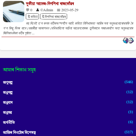
সুকীয়া আমেজ-দিপশিখা ৰাজকোঁৱৰ
💬 0
👤 ©Admin
📅 2023-05-29
🔖কবিতা
🔖দিপশিখা ৰাজকোঁৱৰ
বহু দিনেই হ'ল কলম বহীৰসংস্পৰ্শলৈ আহি কবিতা নিলিখামনত আৱিৰ সনা অনুভৱবোৰোথমকি ৰৈ
গ'ল কিছু দিনৰ বাবে।ডাৱৰীয়া আকাশখন দেখিভাবিলো অচিনা আৱেগবোৰৰং তুলিকাৰে সজাওমনলৈ অহা অনুভৱবোৰ
জিলিকাওউকা বহীৰ পৃষ্ঠাত ...
আমাৰ শিতান সমূহ
(546)
অণুগল্প
(12)
অনুগল্প
(12)
অনুবাদ
(3)
অনুভৱ
(6)
অৰ্থনীতি
(517)
আজিৰ দিনটোৰ বিশেষত্ব