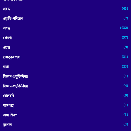
(65)
প্রবন্ধ
(7)
প্ৰকৃতি-পৰিৱেশ
(932)
প্ৰবন্ধ
(57)
প্ৰেৰণা
(9)
প্ৰৱন্ধ
(31)
ফেচবুকৰ পৰা
(23)
বাৰ্তা
(1)
বিজ্ঞান-প্রযুক্তিবিদ্যা
(4)
বিজ্ঞান-প্ৰযুক্তিবিদ্যা
(9)
বোলছবি
(1)
ব্যঙ্গ গল্প
(3)
ভাষা শিকণ
(3)
ভূগোল