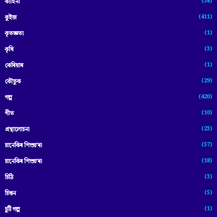
(38)
কাহিনী
(411)
কুইজ
(1)
কৃতজ্ঞতা
(3)
কৃষি
(1)
কেৰিয়াৰ
(29)
কৌতুক
(420)
গল্প
(10)
গীত
(23)
গ্ৰন্থালোচনা
(57)
চানেকিৰ শিশুচ'ৰা
(18)
চানেকিৰ শিশুচ’ৰা
(3)
চিঠি
(5)
চিন্তন
(1)
চুটি গল্প