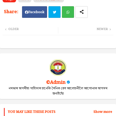
Facebook
Twi
Wh
OLDER
NEWER
tter
ats
ap
p
©Admin
নমস্কাৰ অসমীয়া সাহিত্যৰ চানেকি দৈনিক ৱেব আলোচনীলৈ আপোনাক স্বাগতম
জনাইছোঁ
YOU MAY LIKE THESE POSTS
Show more