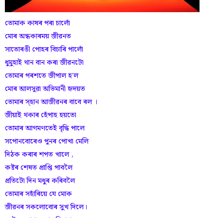
তোমাক কাষৰ পৰা চালোঁ
মোৰ অন্ধকাৰময় জীৱনত
সাতোৰঙী পোহৰ বিচাৰি পালোঁ
ধুমুহাই থান বান কৰা জীৱনটো
তোমাৰ পৰশতে জীপাল হ'ল
মোৰ আলসুৱা অভিমানী হৃদয়ত
তোমাৰ স্হান আজীৱনৰ বাবে ৰল ।
জীয়াই থকাৰ হেঁপাহ হয়তো
তোমাৰ আগমণতেই বৃদ্ধি পালে
সপোনবোৰেও পুনৰ পোখা মেলি
দিঠক কৰাৰ শপত খালে ,
কষ্টৰ শেষত প্ৰাপ্তি পাবলৈ
প্ৰতিটো দিন মধুৰ কৰিবলৈ
তোমাৰ সহাঁৰিয়ে যে মোক
জীৱনৰ সকলোবোৰ সুখ দিলে।