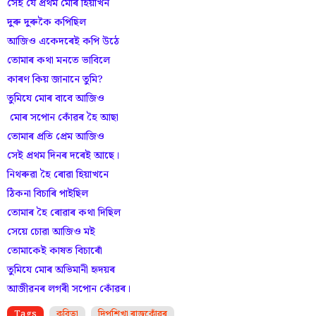
সেই যে প্ৰথম মোৰ হিয়াখন
দুৰু দুৰুকৈ কপিছিল
আজিও একেদৰেই কপি উঠে
তোমাৰ কথা মনতে ভাবিলে
কাৰণ কিয় জানানে তুমি?
তুমিযে মোৰ বাবে আজিও
মোৰ সপোন কোঁৱৰ হৈ আছা
তোমাৰ প্ৰতি প্ৰেম আজিও
সেই প্ৰথম দিনৰ দৰেই আছে।
নিথৰুৱা হৈ ৰোৱা হিয়াখনে
ঠিকনা বিচাৰি পাইছিল
তোমাৰ হৈ ৰোৱাৰ কথা দিছিল
সেয়ে চোৱা আজিও মই
তোমাকেই কাষত বিচাৰোঁ
তুমিযে মোৰ অভিমানী হৃদয়ৰ
আজীৱনৰ লগৰী সপোন কোঁৱৰ।
Tags
কবিতা
দিপশিখা ৰাজকোঁৱৰ