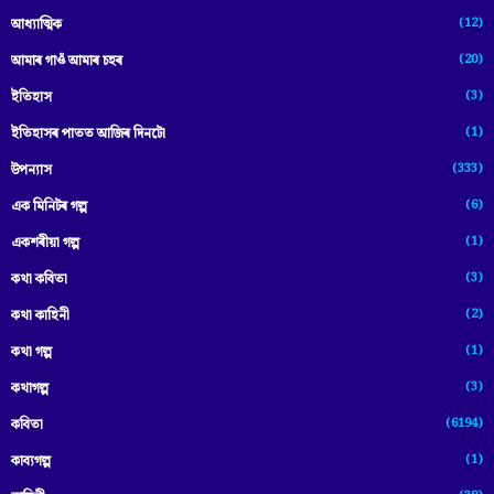
(12)
আধ্যাত্মিক
(20)
আমাৰ গাওঁ আমাৰ চহৰ
(3)
ইতিহাস
(1)
ইতিহাসৰ পাতত আজিৰ দিনটো
(333)
উপন্যাস
(6)
এক মিনিটৰ গল্প
(1)
একশৰীয়া গল্প
(3)
কথা কবিতা
(2)
কথা কাহিনী
(1)
কথা গল্প
(3)
কথাগল্প
(6194)
কবিতা
(1)
কাব্যগল্প