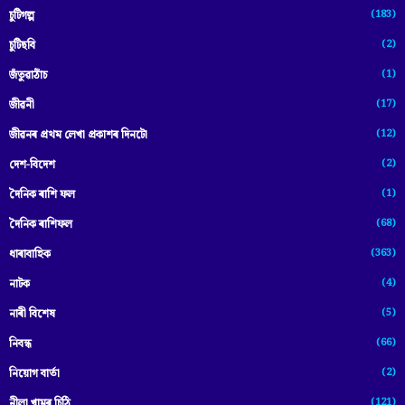
(183)
চুটিগল্প
(2)
চুটিছবি
(1)
জঁতুৱাঠাঁচ
(17)
জীৱনী
(12)
জীৱনৰ প্ৰথম লেখা প্ৰকাশৰ দিনটো
(2)
দেশ-বিদেশ
(1)
দৈনিক ৰাশি ফল
(68)
দৈনিক ৰাশিফল
(363)
ধাৰাবাহিক
(4)
নাটক
(5)
নাৰী বিশেষ
(66)
নিবন্ধ
(2)
নিয়োগ বাৰ্তা
(121)
নীলা খামৰ চিঠি