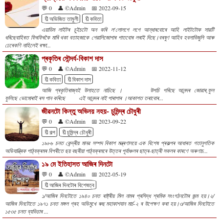
💬 0
👤 ©Admin
📅 2022-09-15
🔖অভিজিত তামুলী
🔖কবিতা
এয়াডিম লাইটৰ চুইচটো অন কৰি ল'লোলগে লগে আন্ধাৰবোৰে আহি লাইটটোক সাৱটি
ধৰিছেবাহিৰত ফিৰফিৰকৈ মাৰি থকা বতাহজাকে শেৱালিজোপাৰ পাতবোৰ লৰাই দিছে।বৰষুণ আহিব হবলাবিজুলি আৰু
ঢেৰেকণি নাহিলেই ৰক্ষা...
প্ৰকৃতিৰ সৌন্দৰ্য-বিকাশ দাস
💬 0
👤 ©Admin
📅 2022-11-12
🔖কবিতা
🔖বিকাশ দাস
আজি প্ৰকৃতিৰাজ্যই উলাহতে নাচিছে । উপচি পৰিছে আনন্দৰ জোৱাৰ,ফুল
ফুলিছে ভোমোৰাই ৰস পান কৰিছে এই আনন্দৰ নাই পাৰাপাৰ ।আকাশত তৰাবোৰ...
জীৱনটো কিন্তু অভিনয় নহয়- চুমিন্দ্ৰ চৌধুৰী
💬 0
👤 ©Admin
📅 2023-09-22
🔖গল্প
🔖চুমিন্দ্ৰ চৌধুৰী
১৯৮৬ চনত কেন্দ্ৰীয় মানৱ সম্পদ বিকাশ মন্ত্ৰণালয়ে এক বিশেষ প্ৰকল্পৰ আধাৰত গতানুগতিক
অভিযান্ত্ৰিক পাঠ্যক্ৰমৰ বিপৰীতে ছয় বছৰীয়া পাঠ্যক্ৰমৰে উত্তৰ পূৰ্বাঞ্চলৰ ছাত্ৰ-ছাত্ৰী সকলৰ কাৰণে অৰুণাচ...
১৯ মে ইতিহাসত আজিৰ দিনটো
💬 0
👤 ©Admin
📅 2022-05-19
🔖আজিৰ দিনটোৰ বিশেষত্ব
১/আজিৰ দিনটোতে ১৯৪০ চনত ৰাষ্ট্ৰীয় মিল নামৰ প্ৰসিদ্ধ শ্ৰমিক সংংগঠনটোৰ জন্ম হয়।২/
আজিৰ দিনটোতে ১৯৭১ চনত মঙ্গল গ্ৰহ অভিমুখে ৰুছ মহাকাশযান মাৰ্চ-২ ৰ উপেক্ষণ কৰা হয়।৩/আজিৰ দিনটোতে
১৫৩৫ চনত ব্যভিচাৰ ...