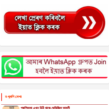
ন-পুৰণি লেখা
প্ৰাপ্তিৰো এখন চিঠি থাকে-অভিজিত তামুলী