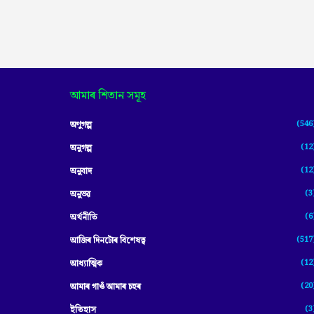
আমাৰ শিতান সমূহ
(546
অণুগল্প
(12
অনুগল্প
(12
অনুবাদ
(3
অনুভৱ
(6
অৰ্থনীতি
(517
আজিৰ দিনটোৰ বিশেষত্ব
(12
আধ্যাত্মিক
(20
আমাৰ গাওঁ আমাৰ চহৰ
(3
ইতিহাস