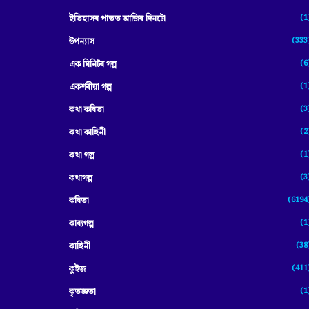
(1
ইতিহাসৰ পাতত আজিৰ দিনটো
(333
উপন্যাস
(6
এক মিনিটৰ গল্প
(1
একশৰীয়া গল্প
(3
কথা কবিতা
(2
কথা কাহিনী
(1
কথা গল্প
(3
কথাগল্প
(6194
কবিতা
(1
কাব্যগল্প
(38
কাহিনী
(411
কুইজ
(1
কৃতজ্ঞতা