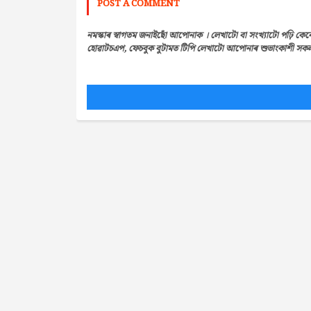
POST A COMMENT
নমস্কাৰ স্বাগতম জনাইছোঁ আপোনাক । লেখাটো বা সংখ্যাটো পঢ়ি কেন
হোৱাটচএপ, ফেচবুক বুটামত টিপি লেখাটো আপোনাৰ শুভাংকাশী সকলৰ 