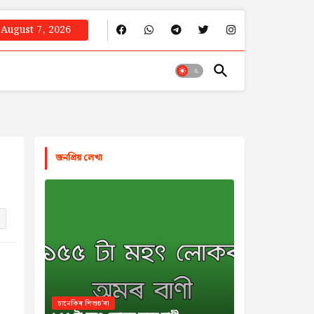
August 7, 2026
জনপ্রিয় লেখা
চানেকিৰ শিশুচ'ৰা