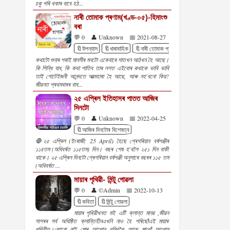
চকু পৰি থকাৰ বাবে হঠ...
নাৰী তোমাক প্ৰণাম(খণ্ড-০৫)-হিমাংশু
বৰা
💬 0
👤 Unknown
📅 2021-08-27
🔖উপন্যাস
🔖ধাৰাবাহিক
🔖নাৰী তোমাক প্ৰণাম
🔖হিমাংশু বৰা
কথাটো শুনাৰ পৰাই মানসীৰ মনটো একেবাৰে সাতখন আঠখন হৈ আছে।
কি পিন্ধি যাব, কি কথা পাতিব তাৰ লগত এইবোৰ কথাকে ভাবি ভাবি
তাই গোটেইজনী আনন্দতে আত্মহাৰা হৈ আছে, আৰু নহ'বনো কিয়?
জীৱনত প্ৰথমবাৰৰ বাব...
২৫ এপ্ৰিল ইতিহাসৰ পাতত আজিৰ
দিনটো
💬 0
👤 Unknown
📅 2022-04-25
🔖আজিৰ দিনটোৰ বিশেষত্ব
🛑২৫ এপ্ৰিল (ইংৰাজী: 25 April) হৈছে গ্ৰেগৰিয়ান বৰ্ষপঞ্জীৰ
১১৪তম (অধিবৰ্ষত ১১৫তম) দিন। বছৰ শেষ হ'বলৈ ২৫১ দিন বাকী
থাকে। ২৫ এপ্ৰিল দিনটো গ্ৰেগৰিয়ান বৰ্ষপঞ্জী অনুসাৰে বছৰৰ ১১৫ তম
(অধিবৰ্ষত ...
মায়াৰ পৃথিৱী- মিন্টু গোৱলা
💬 0
👤 ©Admin
📅 2022-10-13
🔖কবিতা
🔖মিন্টু গোৱলা
মায়াৰ পৃথিৱীখনত মই এটি ক্লান্ত মানৱ ,জীৱন
সাগৰৰ সৰ্ব অধিষ্ঠিত ক্লান্তিহীনএখনি নাও হৈ পৰিছোঁএই মায়াৰ
পৃথিৱীত।কোনো নাই মোৰ আপোন বুলিবলৈ আছে মাথোঁ আপোন