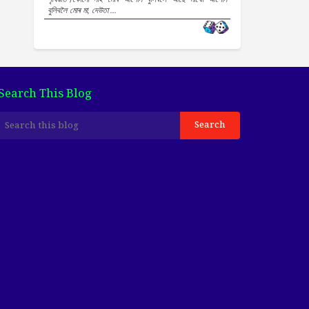
বুলিবলৈ মোৰ মা, দেউতা ...
Search This Blog