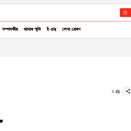
সম্পাদকীয়
আমাৰ স্মৃতি
ই-গ্ৰন্থ
লেখা প্ৰেৰণ
0
share