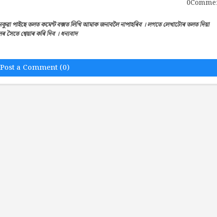
0Comme
েকুৱা পাইছে তলত কমেন্ট বক্সত লিখি আমাক জনাবলৈ নাপাহৰিব । লগতে লেখাটোৰ তলত দিয়া
সৈতে শ্বেয়াৰ কৰি দিব । ধন্যবাদ
Post a Comment (0)