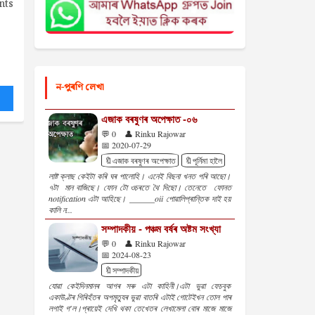
nts
ন-পুৰণি লেখা
এজাক বৰষুণৰ অপেক্ষাত -০৬
💬 0
👤 Rinku Rajowar
📅 2020-07-29
🔖এজাক বৰষুণৰ অপেক্ষাত
🔖পূৰ্নিমা হালৈ
লাষ্ট ক্লাছ কেইটা কৰি ঘৰ পালোহি। এনেই বিছনা খনত পৰি আছো।
৭টা মান বাজিছে। ফোন টো ওচৰতে থৈ দিছো। তেনেতে ফোনত
notification এটা আহিছে। ______oii পোৱালিপ্ৰান্তিক দাই হয়
কালি ন...
সম্পাদকীয় - পঞ্চম বৰ্ষৰ অষ্টম সংখ্যা
💬 0
👤 Rinku Rajowar
📅 2024-08-23
🔖সম্পাদকীয়
যোৱা কেইদিনমানৰ আগৰ সৰু এটা কাহিনী।এটা ভুৱা ফেচবুক
একাউণ্টৰ গিৰিহঁতৰ অপমৃত্যুৰ ভুৱা বাতৰি এটাই গোটেইখন তোল পাৰ
লগাই গ'ল।প্ৰায়েই দেখি থকা তেখেতৰ লেখামেলা বোৰ মাজে মাজে