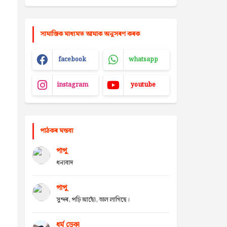
সামাজিক মাধ্যমত আমাক অনুসৰণ কৰক
facebook
whatsapp
instagram
youtube
পাঠকৰ মন্তব্য
পাপু
ধন্যবাদ
পাপু
সুন্দৰ, পঢ়ি আছোঁ, ভাল লাগিছে।
ধৰ্ম ডেকা