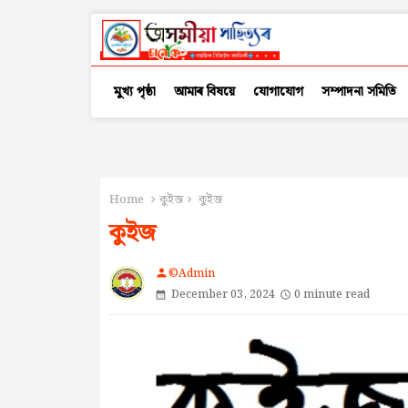
মুখ্য পৃষ্ঠা
আমাৰ বিষয়ে
যোগাযোগ
সম্পাদনা সমিতি
Home
কুইজ
কুইজ
কুইজ
©Admin
person
December 03, 2024
0 minute read