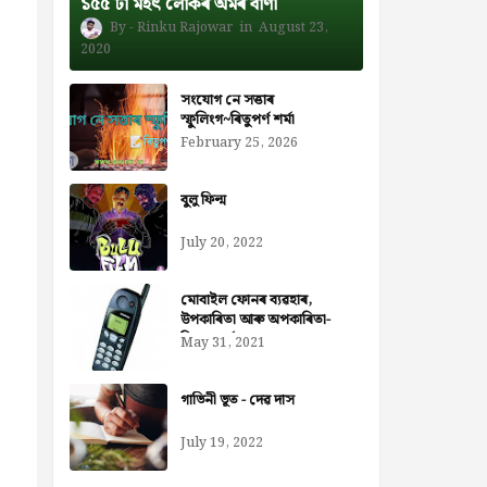
১৫৫ টা মহৎ লোকৰ অমৰ বাণী
Rinku Rajowar
August 23,
2020
সংযোগ নে সত্তাৰ
স্ফুলিংগ~ৰিতুপৰ্ণ শৰ্মা
February 25, 2026
বুলু ফিল্ম
July 20, 2022
মোবাইল ফোনৰ ব্যৱহাৰ,
উপকাৰিতা আৰু অপকাৰিতা-
নিজৰা বৰ্মন ডেকা
May 31, 2021
গাভিনী ভূত - দেৱ দাস
July 19, 2022