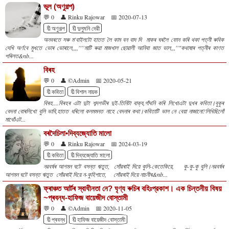
ভূল (অণুগল্প)
💬 0
👤 Rinku Rajowar
📅 2020-07-13
🔖অণুগল্প
🔖দুলুমনি দেৱী
অনবৰতে সৰু ম'বাইলটো হাতত লৈ কাম বন বাদ দি মাকৰ ঘৰলৈ ফোন কৰি থকা পত্নী ৰুবিক
দেখি অৰ্ণবে মুখতে ভোৰ ভোৰালে,,,,''''মাটি ৰুৱা মাজখাল ছোৱালী আনিবা জাত ভাল,,,''"কথাষাৰ পত্নীৰ কাণত
পৰিলত&nb...
বিৰহ
💬 0
👤 ©Admin
📅 2020-05-21
🔖কবিতা
🔖বিশাল নায়ক
বিৰহ....বিৰহৰ এটা দুটা শব্দগভীৰ দুই-তিনিটা বাক্য,গাঁথনি কৰি লিখোএটা দুখৰ কবিতা।বুকুৰ
বেদনা বোৰলিখো বুলি ভাবি,হাতত ধৰিলো কলমমনত নাহে বেদনাৰ কথা।কবিতাটি ভাল নে বেয়া নাজানো?লিখিছিলোঁ
মাথোঁএট...
বৰদৈচিলা•দিব্যজ্যোতি মালো
💬 0
👤 Rinku Rajowar
📅 2024-03-19
🔖কবিতা
🔖দিব্যজ্যোতি মালো
নৱবৰ্ষৰ আগমন ঘটে বসন্ত ঋতুত, সোঁৱৰাই দিয়ে কুলি-কেতেকিয়ে, কু-কু-কু বুলি।নৱবৰ্ষৰ
আগমন ঘটে বসন্ত ঋতুত সোঁৱৰাই দিয়ে ন-কুহিপাতে, সোঁৱৰাই দিয়ে নাচনীৰ&nb...
ফ্ৰাঞ্চত আর্টৰ স্বাধীনতা নে? ঘৃণ্য ৰুচিৰ বহিঃপ্রকাশ। এক চিন্তনীয় বিষয়
~প্ৰবন্ধ-হাফিজ বায়েজীদ বোস্তামী
💬 0
👤 ©Admin
📅 2020-11-05
🔖প্ৰবন্ধ
🔖হাফিজ বায়েজীদ বোস্তামী