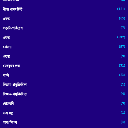
নিয়োগ বাৰ্তা
(121)
নীলা খামৰ চিঠি
(65)
প্রবন্ধ
(7)
প্ৰকৃতি-পৰিৱেশ
(932)
প্ৰবন্ধ
(57)
প্ৰেৰণা
(9)
প্ৰৱন্ধ
(31)
ফেচবুকৰ পৰা
(23)
বাৰ্তা
(1)
বিজ্ঞান-প্রযুক্তিবিদ্যা
(4)
বিজ্ঞান-প্ৰযুক্তিবিদ্যা
(9)
বোলছবি
(1)
ব্যঙ্গ গল্প
(3)
ভাষা শিকণ