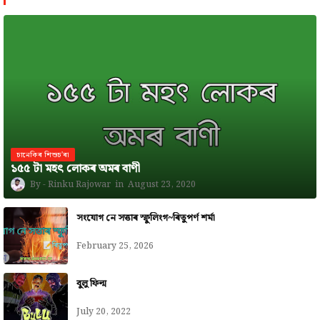
চানেকিৰ শিশুচ'ৰা
১৫৫ টা মহৎ লোকৰ অমৰ বাণী
Rinku Rajowar
August 23, 2020
সংযোগ নে সত্তাৰ স্ফুলিংগ~ৰিতুপৰ্ণ শৰ্মা
February 25, 2026
বুলু ফিল্ম
July 20, 2022