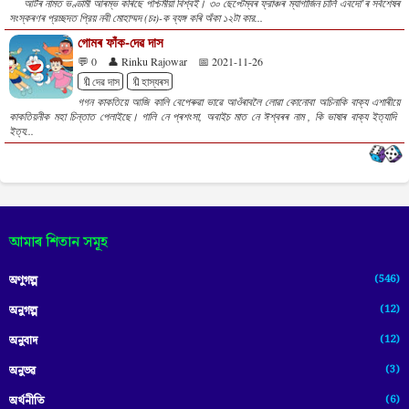
আর্টৰ নামত ভণ্ডামী আৰম্ভ কৰিছে পশ্চিমীয়া বিশ্বই। ৩০ ছেপ্টেম্বৰ ফ্রাঞ্চৰ ম্যাগাজিন চার্লি এবদো’ৰ সৰ্বশেষৰ
সংস্কৰণৰ প্রচ্ছদত প্রিয় নবী মোহাম্মদ (চঃ)-ক ব্যঙ্গ কৰি অঁকা ১২টা কার...
গোমৰ ফাঁক-দেৱ দাস
💬 0
👤 Rinku Rajowar
📅 2021-11-26
🔖দেৱ দাস
🔖হাস্যৰস
গগন কাকতিয়ে আজি কালি বেপেৰুৱা ভাৱে আওঁৰাবলৈ লোৱা কোনোবা অচিনাকি বাক্য এশাৰীয়ে
কাকতিয়নীক মহা চিন্তাত পেলাইছে। গালি নে প্ৰশংসা, অবাইচ মাত নে ঈশ্বৰৰ নাম , কি ভাষাৰ বাক্য ইত্যাদি
ইত্য...
আমাৰ শিতান সমূহ
(546)
অণুগল্প
(12)
অনুগল্প
(12)
অনুবাদ
(3)
অনুভৱ
(6)
অৰ্থনীতি