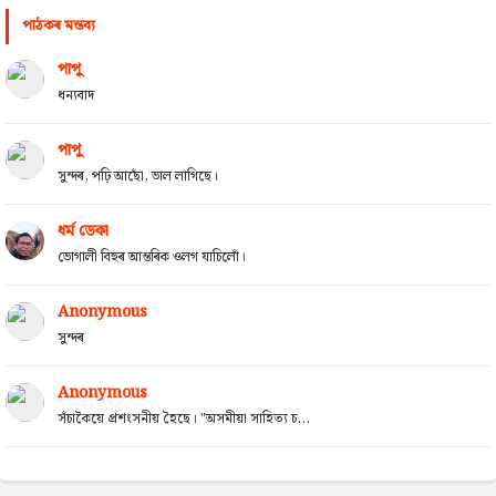
পাঠকৰ মন্তব্য
পাপু
ধন্যবাদ
পাপু
সুন্দৰ, পঢ়ি আছোঁ, ভাল লাগিছে।
ধৰ্ম ডেকা
ভোগালী বিহুৰ আন্তৰিক ওলগ যাচিলোঁ।
Anonymous
সুন্দৰ
Anonymous
সঁচাকৈয়ে প্ৰশংসনীয় হৈছে। "অসমীয়া সাহিত্য চ...