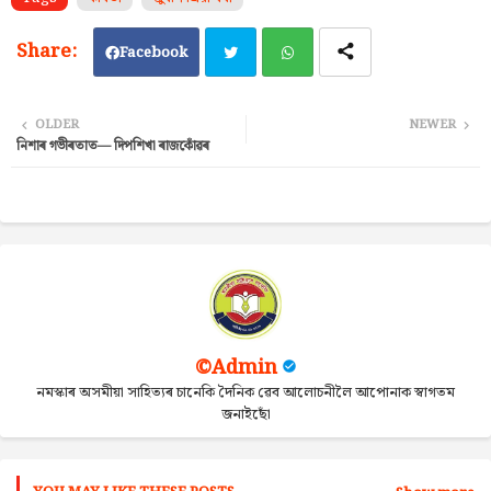
Facebook
Twi
Wh
OLDER
NEWER
নিশাৰ গভীৰতাত— দিপশিখা ৰাজকোঁৱৰ
tter
ats
ap
p
©Admin
নমস্কাৰ অসমীয়া সাহিত্যৰ চানেকি দৈনিক ৱেব আলোচনীলৈ আপোনাক স্বাগতম
জনাইছোঁ