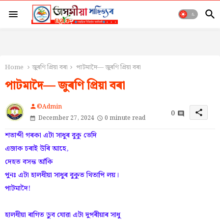
Home
জুৰণি প্ৰিয়া বৰা
পাটমাদৈ— জুৰণি প্ৰিয়া বৰা
পাটমাদৈ— জুৰণি প্ৰিয়া বৰা
©Admin
person
0
share
December 27, 2024
0 minute read
শতাব্দী গৰকা এটা সাধুৰ বুকু ভেদি
এজাক চৰাই উৰি আহে,
দেহত বসন্ত আঁকি
পুনঃ এটা হালধীয়া সাধুৰ বুকুত থিতাপি লয়।
পাটমাদৈ!
হালধীয়া ৰাগিত ডুব যোৱা এটা দুপৰীয়াৰ সাধু