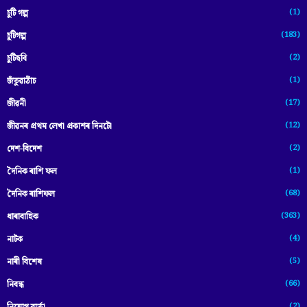
(1)
চুটি গল্প
(183)
চুটিগল্প
(2)
চুটিছবি
(1)
জঁতুৱাঠাঁচ
(17)
জীৱনী
(12)
জীৱনৰ প্ৰথম লেখা প্ৰকাশৰ দিনটো
(2)
দেশ-বিদেশ
(1)
দৈনিক ৰাশি ফল
(68)
দৈনিক ৰাশিফল
(363)
ধাৰাবাহিক
(4)
নাটক
(5)
নাৰী বিশেষ
(66)
নিবন্ধ
(2)