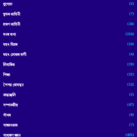
(3)
ভূগোল
(7)
ভূতৰ কাহিনী
(24)
ভ্ৰমণ কাহিনী
(134)
মনৰ কথা
(10)
মহৎ বিচাৰ
(4)
মহৎ লোকৰ বাণী
(19)
লিমাৰিক
(13)
শিক্ষা
(12)
শৈশৱ ৰোমন্থন
(3)
শ্ৰদ্ধাঞ্জলি
(47)
সম্পাদকীয়
(8)
সাঁথৰ
(7)
সাক্ষাৎকাৰ
(433)
সাধাৰণ জ্ঞান