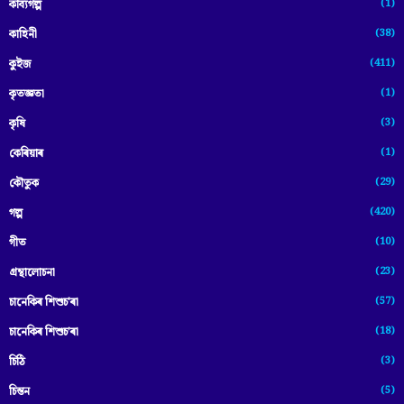
(1)
কাব্যগল্প
(38)
কাহিনী
(411)
কুইজ
(1)
কৃতজ্ঞতা
(3)
কৃষি
(1)
কেৰিয়াৰ
(29)
কৌতুক
(420)
গল্প
(10)
গীত
(23)
গ্ৰন্থালোচনা
(57)
চানেকিৰ শিশুচ'ৰা
(18)
চানেকিৰ শিশুচ’ৰা
(3)
চিঠি
(5)
চিন্তন