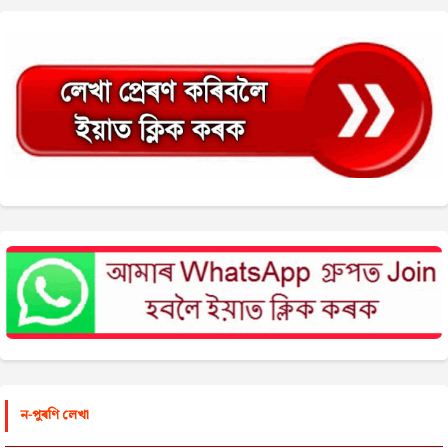
ন-পুৰণি লেখা