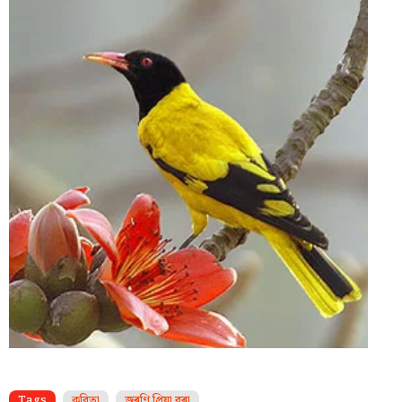
Tags
কবিতা
জুৰণি প্ৰিয়া বৰা