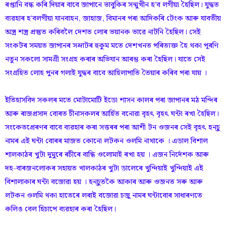
ৰপ্তানি বন্ধ কৰি দিয়াৰ বাবে জাপানে ভাবুকিৰ সন্মুখীন হ'ব লগীয়া হৈছিল। যুদ্ধত
ব্যৱহাৰ হ'বলগীয়া যানবাহন, জাহাজ, বিমানৰ পৰা আদিকৰি টেংক আৰু যাবতীয়
অস্ত্ৰ শস্ত্ৰ প্ৰস্তুত কৰিবলৈ দেশত লোৰ ভয়ানক ভাৱে নাটনি হৈছিল। সেই
সংকটৰ সময়ত জাপানৰ সম্ৰাটৰ হুকুম মতে দেশখনত পৰিত্যক্ত হৈ থকা পূৰণি
নতুন সকলো সামগ্ৰী সংগ্ৰহ কৰাৰ অভিযান আৰম্ভ কৰা হৈছিল। যাতে সেই
সংগ্ৰহিত লোহ পুনৰ গলাই যুদ্ধৰ বাবে আহিলাপাতি তৈয়াৰ কৰিব পৰা যায় ।
ইতিহাসবিদ সকলৰ মতে মোটামোটি ইডো শাসন কালৰ পৰা জাপানৰ মঠ মন্দিৰ
আৰু ৰাজপ্ৰসাদ বোৰত চীনাসকলৰ আৰ্হিত বনোৱা বৃহৎ বৃহৎ ঘন্টা ৰখা হৈছিল।
সংকেতপ্ৰেৰণৰ বাবে ব্যৱহাৰ কৰা সত্তৰৰ পৰা আশী টন ওজনৰ সেই বৃহৎ হন্চু
নামৰ এই ঘন্টা বোৰৰ মাজত কোনো লটকন ওলমি নাথাকে । এডাল বিশাল
শালকাঠৰ খুটা দুমুৰে ৰচীৰে বান্ধি ওলোমাই ৰখা হয় । এজন নিৰ্দেশক আৰু
দহ-বাৰজনলোকৰ সহায়ত খালকাঠৰ খুটা ডালেৰে খুন্দিয়াই খুন্দিয়াই এই
বিশালাকাৰ ঘন্টা বজোৱা হয় । হন্চুতকৈ আকাৰ আৰু ওজনত সৰু আৰু
লটকন ওলমি থকা হাতেৰে লৰাই বজোৱা চজু নামৰ ঘন্টাবোৰ সাধাৰণতে
কলিঙ বেল হিচাপে ব্যৱহাৰ কৰা হৈছিল।