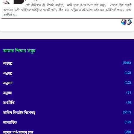
সৌ সিদিনালৈ সি ঠিকেই আছিল। আমি দুয়ো ন'লে-গ'লে লগা বন্ধু। শোকে হিয়া ঢাকুৰী
কান্দোনত ভাগি পৰিছিলো মৰ্মান্তিক খবৰটি শুনি। ঠিক কাল সন্ধিয়া ম'বাইলটোত ডাটা অন কৰিছিলোঁ মাত্র। লগৰ
সমনীয়াৰ ও...
আমাৰ শিতান সমূহ
(546)
অণুগল্প
(12)
অনুগল্প
(12)
অনুবাদ
(3)
অনুভৱ
(6)
অৰ্থনীতি
(517)
আজিৰ দিনটোৰ বিশেষত্ব
(12)
আধ্যাত্মিক
(20)
আমাৰ গাওঁ আমাৰ চহৰ