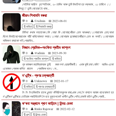
সেইদিনা আছিল বৃহস্পতিবাৰ , ২০ তাৰিখ আৰু তুমি উভতিলা হয় শুক্ৰবাৰ , ২১ তাৰিখে ।।
কিন্তু !! তুমি নোহোৱা হৈ থাক...
জীৱন-শিখামনি বৰুৱা
💬 0
👤 ©Admin
📅 2023-06-01
🔖কবিতা
🔖শিখামনি বৰুৱা
নিলিখা কথাৰ দস্তাবেজ।কি পোৱা কি নোপোৱা,জীৱন চোন আধৰুৱা।।পোৱাবোৰ চোন,আধা
দিলো বিলাইনোপোৱাবোৰ সাঁচি ৰাখিলোমনত সদায়।।পোৱা নোপোৱাৰ দুমোজাতেজীৱনে চোন ৰং সলাই।।নোপোৱাৰ
সমিকৰণ নাথাকো গণি,পোৱাখিন...
নিজান প্রেমিক••অংকিত প্ৰতীম কাশ্যপ
💬 0
👤 @admin
📅 2023-09-30
🔖অংকিত প্ৰতীম কাশ্যপ
🔖কবিতা
পূব কামৰূপ মহাবিদ্যালয়ৰ তুমি, মৰম লগা ছোৱালীজনী। এবাৰ ঘূৰি চাবা নেকি? আমিও একো
একোজন প্ৰেমৰ ৰাগিত মাতাল প্ৰেমিকৰ দৰে। সে...
ন’এন্ট্ৰি - প্ৰণৱ চক্ৰৱৰ্ত্তী
💬 0
👤 Unknown
📅 2022-01-17
🔖কবিতা
🔖প্ৰণৱ চক্ৰৱৰ্ত্তী
টং টং টংহৰিকাইৰ হাতৰ খুন্দাত কঁপিছিলস্কুলৰ বাৰাণ্ডাৰ বেল,গৈ নাপালে আমাৰ বাবেঘোষণা হয়
ন’এন্ট্ৰি৷ন’এন্ট্ৰিয়ে তেতিয়াৰ পৰাইথিতাপি লৈ বহে বুকুত৷পকেট খালীন’এন্ট্ৰি পেটত,চাকৰি নাইন’এন্ট্ৰি প্ৰেমি...
ক'ৰনা সন্ত্ৰাসে প্ৰাণ কাঢ়িলে | চিন্ময় ডেকা
💬 0
👤 Rinku Rajowar
📅 2022-02-12
🔖গল্প
🔖চিন্ময় ডেকা