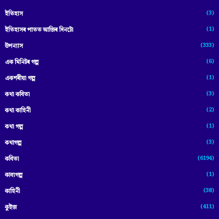
(3)
ইতিহাস
(1)
ইতিহাসৰ পাতত আজিৰ দিনটো
(333)
উপন্যাস
(6)
এক মিনিটৰ গল্প
(1)
একশৰীয়া গল্প
(3)
কথা কবিতা
(2)
কথা কাহিনী
(1)
কথা গল্প
(3)
কথাগল্প
(6194)
কবিতা
(1)
কাব্যগল্প
(38)
কাহিনী
(411)
কুইজ