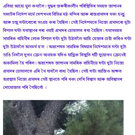
এতিয়া আহো মুল কথালৈ। যুদ্ধৰ জৰুৰীকালীন পৰিস্থিতিৰ সময়ত জাপানৰ
সম্ৰাটৰ নিৰ্দেশ মৰ্মে দেশখনৰ বিভিন্ন মঠ-মন্দিৰ আৰু ৰাজপ্ৰসাদৰ থকা হন্চু
আৰু চজু ঘন্টাবোৰো সংগ্ৰহ কৰা হৈছিল। সেই নিৰ্দেশমতে নিজো প্ৰসাদৰো দুটা
বিশাল ঘন্টা যথাস্থানৰ পৰা নমাই প্ৰসাদৰ চোতালত ৰখা হৈছিল। যথাসময়ত
সামৰিক বাহিনীৰ লোক বিশাল ঘন্টা দুটা উঠাবলৈ আহি হেজাৰ চেষ্টা কৰিও ঘন্টা
দুটা উঠাবলৈ অসমৰ্থ হ'ল । অৱশেষত সামৰিক বিষয়াৰ নিৰ্দেশমতে ঘন্টা দুটা
ডাঙি নিবলৈ দুখন ক্ৰেণ অনাহক যদিও যান্ত্ৰিক বিজুতি ঘটি দুয়োখন ক্রেনেই
অকামিলা হৈ পৰিল। অৱশেষত জাপানৰ সামৰিক বাহিনীয়ে ঘন্টা দুটা নিজো
প্ৰসাদৰ চোতালতে এৰি থৈ যাবলৈ বাধ্য হৈছিল। সেই ঘন্টা আজিও অক্ষত
অৱস্থাত নিজো প্ৰসাদৰ সেই স্থানতে পৰি থকা দেখি বিশ্বাস আৰু অবিশ্বাসৰ
দোমোজাত পৰি গৈছিলোঁ ।