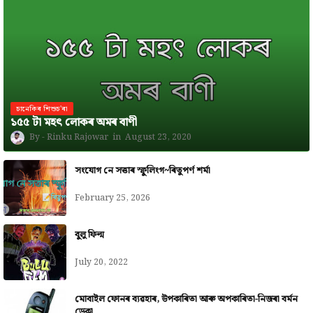
চানেকিৰ শিশুচ'ৰা
১৫৫ টা মহৎ লোকৰ অমৰ বাণী
Rinku Rajowar
August 23, 2020
সংযোগ নে সত্তাৰ স্ফুলিংগ~ৰিতুপৰ্ণ শৰ্মা
February 25, 2026
বুলু ফিল্ম
July 20, 2022
মোবাইল ফোনৰ ব্যৱহাৰ, উপকাৰিতা আৰু অপকাৰিতা-নিজৰা বৰ্মন
ডেকা