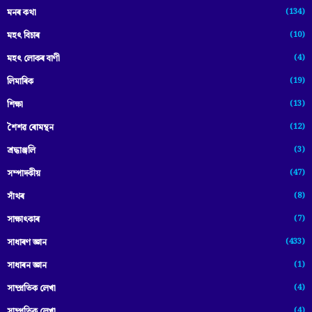
(134)
মনৰ কথা
(10)
মহৎ বিচাৰ
(4)
মহৎ লোকৰ বাণী
(19)
লিমাৰিক
(13)
শিক্ষা
(12)
শৈশৱ ৰোমন্থন
(3)
শ্ৰদ্ধাঞ্জলি
(47)
সম্পাদকীয়
(8)
সাঁথৰ
(7)
সাক্ষাৎকাৰ
(433)
সাধাৰণ জ্ঞান
(1)
সাধাৰন জ্ঞান
(4)
সাম্প্রতিক লেখা
(4)
সাম্প্ৰতিক লেখা