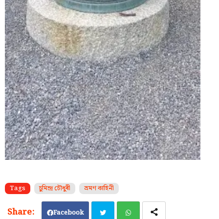
Tags
চুমিন্দ্ৰ চৌধুৰী
ভ্ৰমণ কাহিনী
Facebook