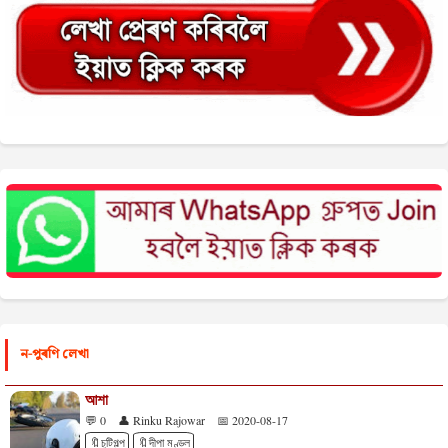
ন-পুৰণি লেখা
আশা
💬 0
👤 Rinku Rajowar
📅 2020-08-17
🔖চুটিগল্প
🔖দীপা মণ্ডল