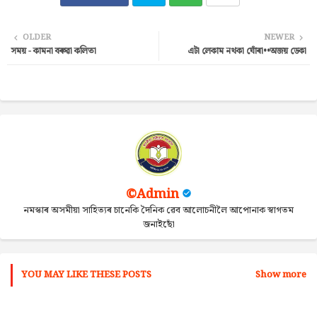
Twi
Wh
OLDER
NEWER
সময় - কামনা বৰুৱা কলিতা
এটা লেকাম নথকা ঘোঁৰা••অজয় ডেকা
tter
ats
ap
p
©Admin
নমস্কাৰ অসমীয়া সাহিত্যৰ চানেকি দৈনিক ৱেব আলোচনীলৈ আপোনাক স্বাগতম
জনাইছোঁ
YOU MAY LIKE THESE POSTS
Show more