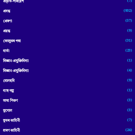
(7)
প্ৰকৃতি-পৰিৱেশ
(932)
প্ৰবন্ধ
(57)
প্ৰেৰণা
(9)
প্ৰৱন্ধ
(31)
ফেচবুকৰ পৰা
(23)
বাৰ্তা
(1)
বিজ্ঞান-প্রযুক্তিবিদ্যা
(4)
বিজ্ঞান-প্ৰযুক্তিবিদ্যা
(9)
বোলছবি
(1)
ব্যঙ্গ গল্প
(3)
ভাষা শিকণ
(3)
ভূগোল
(7)
ভূতৰ কাহিনী
(24)
ভ্ৰমণ কাহিনী