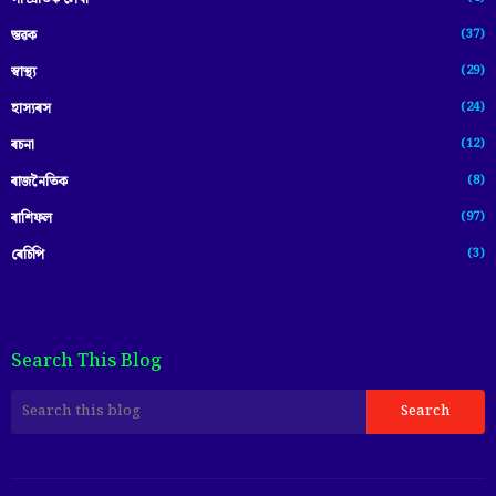
(37)
স্তৱক
(29)
স্বাস্থ্য
(24)
হাস্যৰস
(12)
ৰচনা
(8)
ৰাজনৈতিক
(97)
ৰাশিফল
(3)
ৰেচিপি
Search This Blog