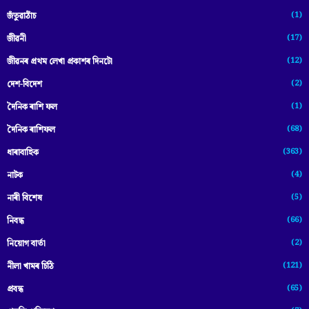
(1)
জঁতুৱাঠাঁচ
(17)
জীৱনী
(12)
জীৱনৰ প্ৰথম লেখা প্ৰকাশৰ দিনটো
(2)
দেশ-বিদেশ
(1)
দৈনিক ৰাশি ফল
(68)
দৈনিক ৰাশিফল
(363)
ধাৰাবাহিক
(4)
নাটক
(5)
নাৰী বিশেষ
(66)
নিবন্ধ
(2)
নিয়োগ বাৰ্তা
(121)
নীলা খামৰ চিঠি
(65)
প্রবন্ধ