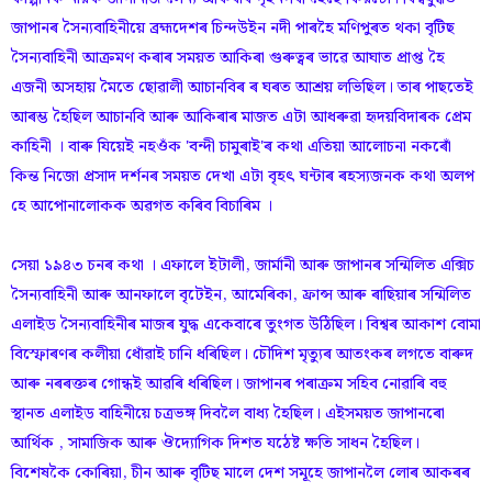
জাপানৰ সৈন্যবাহিনীয়ে ব্ৰহ্মদেশৰ চিন্দউইন নদী পাৰহৈ মণিপুৰত থকা বৃটিছ
সৈন্যবাহিনী আক্ৰমণ কৰাৰ সময়ত আকিৰা গুৰুত্বৰ ভাৱে আঘাত প্ৰাপ্ত হৈ
এজনী অসহায় মৈতে ছোৱালী আচানবিৰ ৰ ঘৰত আশ্ৰয় লভিছিল। তাৰ পাছতেই
আৰম্ভ হৈছিল আচানবি আৰু আকিৰাৰ মাজত এটা আধৰুৱা হৃদয়বিদাৰক প্ৰেম
কাহিনী । বাৰু যিয়েই নহওঁক 'বন্দী চামুৰাই'ৰ কথা এতিয়া আলোচনা নকৰোঁ
কিন্ত নিজো প্ৰসাদ দৰ্শনৰ সময়ত দেখা এটা বৃহৎ ঘন্টাৰ ৰহস্যজনক কথা অলপ
হে আপোনালোকক অৱগত কৰিব বিচাৰিম ।
সেয়া ১৯৪৩ চনৰ কথা । এফালে ইটালী, জাৰ্মানী আৰু জাপানৰ সন্মিলিত এক্সিচ
সৈন্যবাহিনী আৰু আনফালে বৃটেইন, আমেৰিকা, ফ্ৰান্স আৰু ৰাছিয়াৰ সন্মিলিত
এলাইড সৈন্যবাহিনীৰ মাজৰ যুদ্ধ একেবাৰে তুংগত উঠিছিল। বিশ্বৰ আকাশ বোমা
বিস্ফোৰণৰ কলীয়া ধোঁৱাই চানি ধৰিছিল। চৌদিশ মৃত্যুৰ আতংকৰ লগতে বাৰুদ
আৰু নৰৰক্তৰ গোন্ধই আৱৰি ধৰিছিল। জাপানৰ পৰাক্ৰম সহিব নোৱাৰি বহু
স্থানত এলাইড বাহিনীয়ে চত্রভঙ্গ দিবলৈ বাধ্য হৈছিল। এইসময়ত জাপানৰো
আৰ্থিক , সামাজিক আৰু ঔদ্যোগিক দিশত যঠেষ্ট ক্ষতি সাধন হৈছিল।
বিশেষকৈ কোৰিয়া, চীন আৰু বৃটিছ মালে দেশ সমূহে জাপানলৈ লোৰ আকৰৰ