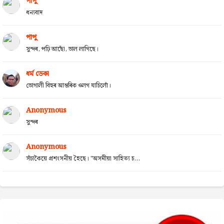
পাপু
ধন্যবাদ
পাপু
সুন্দৰ, পঢ়ি আছোঁ, ভাল লাগিছে।
ধৰ্ম ডেকা
ভোগালী বিহুৰ আন্তৰিক ওলগ যাচিলোঁ।
Anonymous
সুন্দৰ
Anonymous
সঁচাকৈয়ে প্ৰশংসনীয় হৈছে। "অসমীয়া সাহিত্য চ...