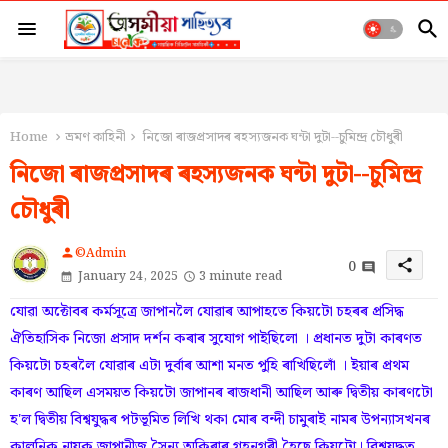
Home
ভ্ৰমণ কাহিনী
নিজো ৰাজপ্ৰসাদৰ ৰহস্যজনক ঘন্টা দুটা--চুমিন্দ্ৰ চৌধুৰী
নিজো ৰাজপ্ৰসাদৰ ৰহস্যজনক ঘন্টা দুটা--চুমিন্দ্ৰ
চৌধুৰী
©Admin
person
0
share
January 24, 2025
3 minute read
যোৱা অক্টোবৰ কৰ্মসূত্ৰে জাপানলৈ যোৱাৰ আপাহতে কিয়টো চহৰৰ প্ৰসিদ্ধ
ঐতিহাসিক নিজো প্ৰসাদ দৰ্শন কৰাৰ সুযোগ পাইছিলো । প্ৰধানত দুটা কাৰণত
কিয়টো চহৰলৈ যোৱাৰ এটা দুৰ্বাৰ আশা মনত পুহি ৰাখিছিলোঁ । ইয়াৰ প্ৰথম
কাৰণ আছিল এসময়ত কিয়টো জাপানৰ ৰাজধানী আছিল আৰু দ্বিতীয় কাৰণটো
হ'ল দ্বিতীয় বিশ্বযুদ্ধৰ পটভূমিত লিখি থকা মোৰ বন্দী চামুৰাই নামৰ উপন্যাসখনৰ
কাল্পনিক নায়ক জাপানীজ সৈন্য অকিৰাৰ গৃহনগৰী হৈছে কিয়টো। বিশ্বযুদ্ধত