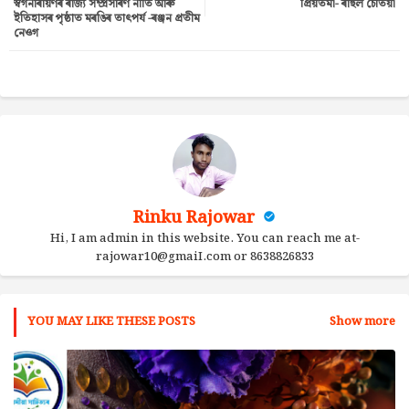
স্বৰ্গনাৰায়ণৰ ৰাজ্য সম্প্ৰসাৰণ নীতি আৰু
প্রিয়তমা- ৰাহুল চেতিয়া
tter
ats
ইতিহাসৰ পৃষ্ঠাত মৰঙিৰ তাৎপৰ্য -ৰঞ্জন প্ৰতীম
নেওগ
ap
p
Rinku Rajowar
Hi, I am admin in this website. You can reach me at-
rajowar10@gmaiI.com or 8638826833
YOU MAY LIKE THESE POSTS
Show more