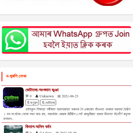
ন-পুৰণি লেখা
ভোটাতৰা-অংশুমান ভূঞা
💬 0
👤 Unknown
📅 2021-06-23
🔖অণুগল্প
🔖ভোটাতৰা
হাইস্কুল শিক্ষান্ত পৰীক্ষাত স্থানপ্ৰাপ্ত অৰূপক লৈ এমাহমান গাঁওখনত খদমদম অৱস্থা হৈছিল
। দল-সংগঠনৰ নেতাৰ সঘন আহ-যাহ, সম্বৰ্ধনাৰ জোৱাৰ উঠিছিল।সেই ধামখুমিয়াত প্ৰথম বিভাগত উত্তীৰ্ণ ৰুবুলৰ
ফলাফল...
কিতাপ-অনিল বৰ্মন
💬 0
👤 ©Admin
📅 2021-05-09