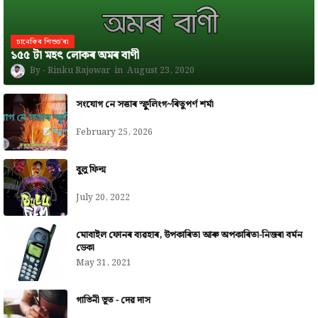
চানেকিৰ শিশুচ'ৰা
১৫৫ টা মহৎ লোকৰ অমৰ বাণী
Rinku Rajowar
August 23, 2020
সংযোগ নে সত্তাৰ স্ফুলিংগ~ৰিতুপৰ্ণ শৰ্মা
February 25, 2026
বুলু ফিল্ম
July 20, 2022
মোবাইল ফোনৰ ব্যৱহাৰ, উপকাৰিতা আৰু অপকাৰিতা-নিজৰা বৰ্মন
ডেকা
May 31, 2021
গাভিনী ভূত - দেৱ দাস