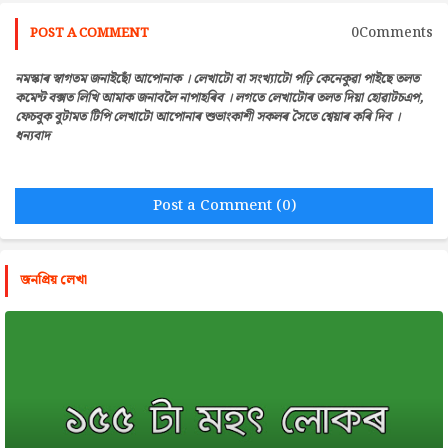
0Comments
POST A COMMENT
নমস্কাৰ স্বাগতম জনাইছোঁ আপোনাক । লেখাটো বা সংখ্যাটো পঢ়ি কেনেকুৱা পাইছে তলত
কমেন্ট বক্সত লিখি আমাক জনাবলৈ নাপাহৰিব । লগতে লেখাটোৰ তলত দিয়া হোৱাটচএপ,
ফেচবুক বুটামত টিপি লেখাটো আপোনাৰ শুভাংকাশী সকলৰ সৈতে শ্বেয়াৰ কৰি দিব ।
ধন্যবাদ
Post a Comment (0)
জনপ্রিয় লেখা