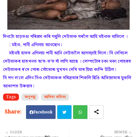
দিনটো হাড়ভঙা পৰিশ্ৰম কৰি গধুলি দেউতাক ঘৰলৈ আহি মইনাক মাতিলে ।
: মইনা, পানী এগিলাচ আনছোন।
মইনাই হাতত এগিলাচ পানী আনি দেউতালৈ আগবঢ়াই দিলে। সি দেখিলে
দেউতাকৰ হাতখনত অ'ত-ত'ত ঘাঁ লাগি আছে । লেম্পটোৰ চকা মকা পোহৰত
দেউতাকৰ ৰ'দে পোৰা সোঁতোৰা মুখখন দেখি তাৰ হিয়া কান্দি উঠিল।
সি পণ ল'লে এদিন সিও দেউতাকক দৰিদ্ৰতাৰ শিকলি ছিঙি অভিজাত্যৰ মুকলি
আকাশত উৰুৱাব।
Tags
অণুগল্প
আদিত্য কলিতা
Facebook
Twi
Wh
OLDER
NEWER