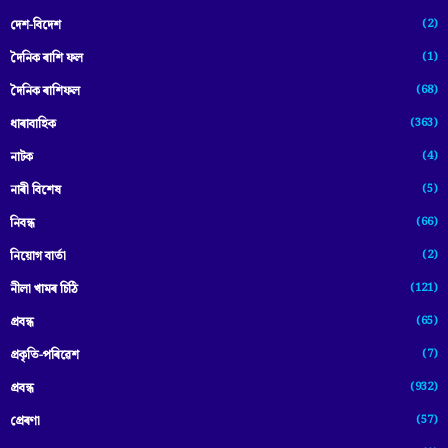
(2)
দেশ-বিদেশ
(1)
দৈনিক ৰাশি ফল
(68)
দৈনিক ৰাশিফল
(363)
ধাৰাবাহিক
(4)
নাটক
(5)
নাৰী বিশেষ
(66)
নিবন্ধ
(2)
নিয়োগ বাৰ্তা
(121)
নীলা খামৰ চিঠি
(65)
প্রবন্ধ
(7)
প্ৰকৃতি-পৰিৱেশ
(932)
প্ৰবন্ধ
(57)
প্ৰেৰণা