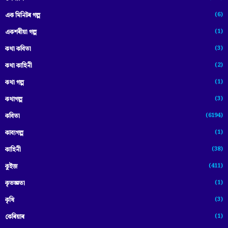
(6)
এক মিনিটৰ গল্প
(1)
একশৰীয়া গল্প
(3)
কথা কবিতা
(2)
কথা কাহিনী
(1)
কথা গল্প
(3)
কথাগল্প
(6194)
কবিতা
(1)
কাব্যগল্প
(38)
কাহিনী
(411)
কুইজ
(1)
কৃতজ্ঞতা
(3)
কৃষি
(1)
কেৰিয়াৰ