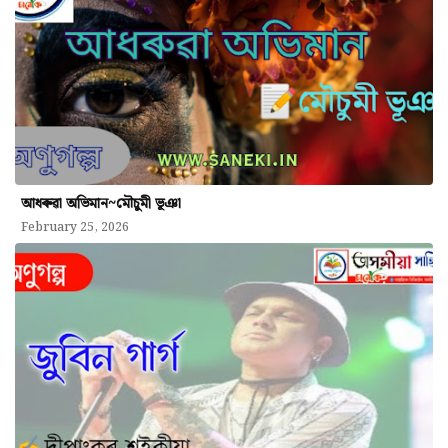
আধৰুৱা অভিমান~মৌচুমী ভূঞা
February 25, 2026