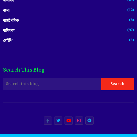
হাস্যৰস
(12)
ৰচনা
(8)
ৰাজনৈতিক
(97)
ৰাশিফল
(3)
ৰেচিপি
Search This Blog