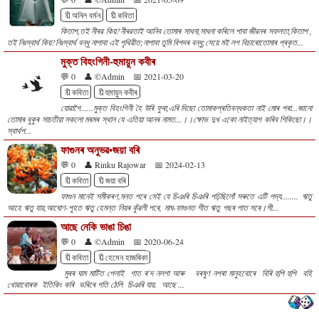
🔖অনিল বৰ্মন
🔖কবিতা
কিতাপ,তই নীৰৱ কিয়?নীৰৱতাই আনিব তোমাৰ সাধনা,সাধনা কৰিলে পাবা জীৱনৰ সফলতা,কিতাপ ,
তই নিঃস্বাৰ্থ কিয়?নিঃস্বাৰ্থ বন্ধু নাপাবা এই পৃথিৱীত;নাপাবা তুমি বিপদৰ বন্ধু;সেয়ে মই লগ বিচাৰোতোমাৰ প্ৰকৃত...
মুক্ত বিহংগিনী-হুমায়ুন কবীৰ
💬 0
👤 ©Admin
📅 2021-03-20
🔖কবিতা
🔖হুমায়ুন কবীৰ
যোৱাগৈ......মুক্ত বিহংগিনী হৈ উৰি ফুৰা,এৰি দিছো তোমাকপ্ৰতিবন্ধকতা নাই মোৰ পৰা...জানো
তোমাৰ বুকুৰ সাচতীয়া সকলো মৰমৰ স্থান যে এতিয়া আনৰ নামত...।।ক্ষোভ দুখ একো নাইত্যাগ কৰিব শিকিছো।।
স্বাৰ্থপ...
ফাগুনৰ অনুভৱ•জয়া বৰি
💬 0
👤 Rinku Rajowar
📅 2024-02-13
🔖কবিতা
🔖জয়া বৰি
ফাগুন মানেই সমীকৰণ,মনত পৰে সেই যে চিঞৰি চিঞৰি পঢ়িছিলোঁ সৰুতে এটি পদ্য........ ঋতু
আহে ঋতু যায়,আঘোণ-পুহত ঋতু হেমন্ত নিয়ৰ কুঁৱলী পৰে, মাঘ-ফাগুনত শীত ঋতু গছৰ পাত সৰে।শী...
আছে নেকি ভাঙা চিঙা
💬 0
👤 ©Admin
📅 2020-06-24
🔖কবিতা
🔖হেমেন হাজৰিকা
মুৰৰ ঘাম মাটিত পেলাই গাত ৰ'দ নলগা আৰু বৰষুণ নপৰা মানুহবোৰে বিৰি হুপি হুপি বহি
খোৱাবোৰক ইতিকিং কৰি ভৰিৰে গতি ঠেলি চিঞৰি যায়. আছে ...