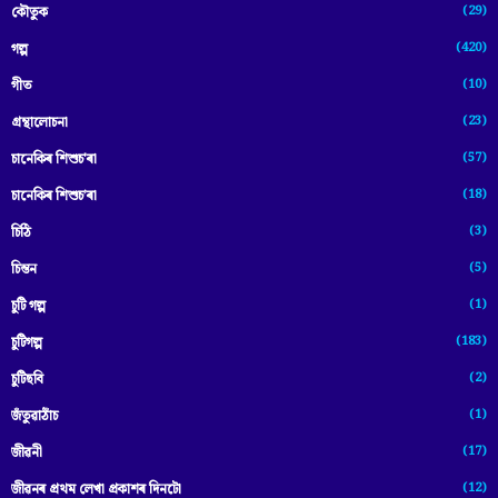
(29)
কৌতুক
(420)
গল্প
(10)
গীত
(23)
গ্ৰন্থালোচনা
(57)
চানেকিৰ শিশুচ'ৰা
(18)
চানেকিৰ শিশুচ’ৰা
(3)
চিঠি
(5)
চিন্তন
(1)
চুটি গল্প
(183)
চুটিগল্প
(2)
চুটিছবি
(1)
জঁতুৱাঠাঁচ
(17)
জীৱনী
(12)
জীৱনৰ প্ৰথম লেখা প্ৰকাশৰ দিনটো