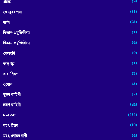
(9)
প্ৰৱন্ধ
(31)
ফেচবুকৰ পৰা
(23)
বাৰ্তা
(1)
বিজ্ঞান-প্রযুক্তিবিদ্যা
(4)
বিজ্ঞান-প্ৰযুক্তিবিদ্যা
(9)
বোলছবি
(1)
ব্যঙ্গ গল্প
(3)
ভাষা শিকণ
(3)
ভূগোল
(7)
ভূতৰ কাহিনী
(24)
ভ্ৰমণ কাহিনী
(134)
মনৰ কথা
(10)
মহৎ বিচাৰ
(4)
মহৎ লোকৰ বাণী