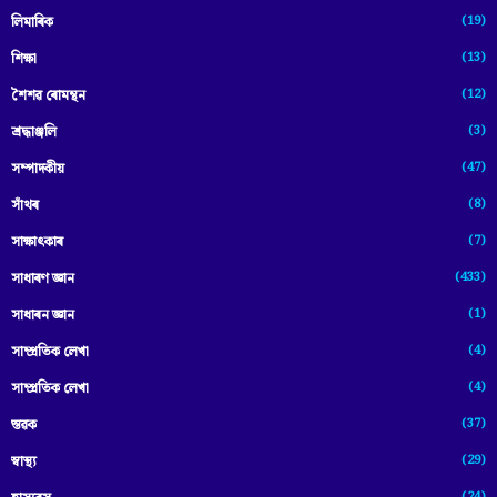
(19)
লিমাৰিক
(13)
শিক্ষা
(12)
শৈশৱ ৰোমন্থন
(3)
শ্ৰদ্ধাঞ্জলি
(47)
সম্পাদকীয়
(8)
সাঁথৰ
(7)
সাক্ষাৎকাৰ
(433)
সাধাৰণ জ্ঞান
(1)
সাধাৰন জ্ঞান
(4)
সাম্প্রতিক লেখা
(4)
সাম্প্ৰতিক লেখা
(37)
স্তৱক
(29)
স্বাস্থ্য
(24)