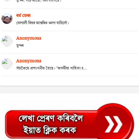
সুন্দৰ, পঢ়ি আছোঁ, ভাল লাগিছে।
ধৰ্ম ডেকা
ভোগালী বিহুৰ আন্তৰিক ওলগ যাচিলোঁ।
Anonymous
সুন্দৰ
Anonymous
সঁচাকৈয়ে প্ৰশংসনীয় হৈছে। "অসমীয়া সাহিত্য চ...