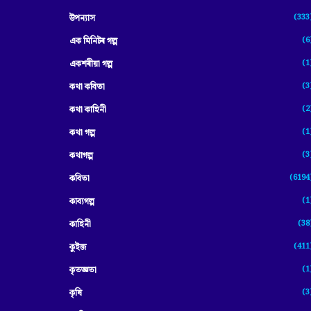
(333
উপন্যাস
(6
এক মিনিটৰ গল্প
(1
একশৰীয়া গল্প
(3
কথা কবিতা
(2
কথা কাহিনী
(1
কথা গল্প
(3
কথাগল্প
(6194
কবিতা
(1
কাব্যগল্প
(38
কাহিনী
(411
কুইজ
(1
কৃতজ্ঞতা
(3
কৃষি