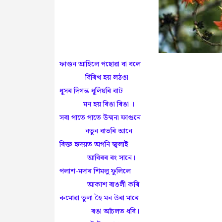
ফাগুন আহিলে পছোৱা বা বলে
বিৰিখ হয় লঠঙা
ধূসৰ দিগন্ত ধূলিয়ৰি বাট
মন হয় ৰিঙা ৰিঙা ।
সৰা পাতে পাতে উন্মনা ফাগুনে
নতুন বাতৰি আনে
ৰিক্ত হৃদয়ত অগনি জ্বলাই
আবিৰৰ ৰং সানে।
পলাশ-মদাৰ শিমলু ফুলিলে
আকাশ ৰাঙলী কৰি
কমোৱা তুলা হৈ মন উৰা মাৰে
ৰঙা আঁচলত ধৰি।