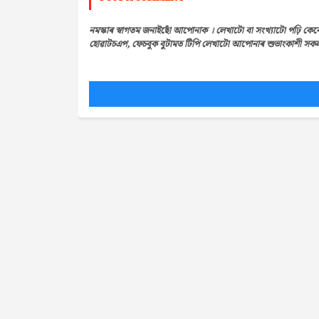
নমস্কাৰ স্বাগতম জনাইছোঁ আপোনাক । লেখাটো বা সংখ্যাটো পঢ়ি কেন
হোৱাটচএপ, ফেচবুক বুটামত টিপি লেখাটো আপোনাৰ শুভাংকাশী সকলৰ 