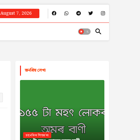
August 7, 2026
জনপ্রিয় লেখা
চানেকিৰ শিশুচ'ৰা