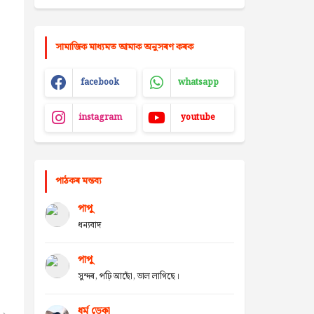
সামাজিক মাধ্যমত আমাক অনুসৰণ কৰক
facebook
whatsapp
instagram
youtube
পাঠকৰ মন্তব্য
পাপু
ধন্যবাদ
পাপু
সুন্দৰ, পঢ়ি আছোঁ, ভাল লাগিছে।
ধৰ্ম ডেকা