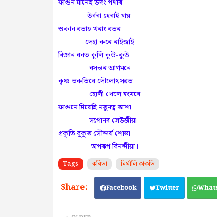
ফাগুন মানেই উদং পথাৰ
উৰ্বৰা হেৰাই যায়
শুকান বতাহ খৰাং বতৰ
দেহা কৰে ৰাইজাই।
নিজান বনত কুলি কুউ-কুউ
বসন্তৰ আগমনে
কৃষ্ণ ভকতিৰে দৌলোৎসৱত
হোলী খেলে ৰংমনে।
ফাগুনে দিয়েহি নতুনত্ব আশা
সপোনৰ সেউজীয়া
প্ৰকৃতি বুকুত সৌন্দৰ্য শোভা
অপৰূপ বিনন্দীয়া।
Tags
কবিতা
নিৰ্মালি কাকতি
Facebook
Twitter
What