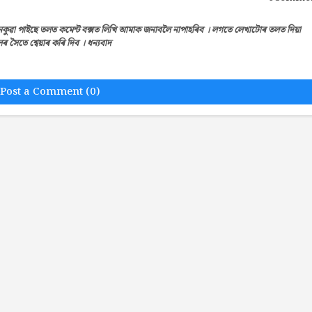
েকুৱা পাইছে তলত কমেন্ট বক্সত লিখি আমাক জনাবলৈ নাপাহৰিব । লগতে লেখাটোৰ তলত দিয়া
সৈতে শ্বেয়াৰ কৰি দিব । ধন্যবাদ
Post a Comment (0)