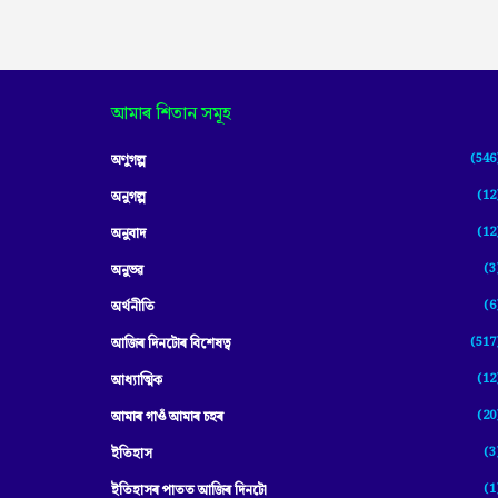
আমাৰ শিতান সমূহ
(546
অণুগল্প
(12
অনুগল্প
(12
অনুবাদ
(3
অনুভৱ
(6
অৰ্থনীতি
(517
আজিৰ দিনটোৰ বিশেষত্ব
(12
আধ্যাত্মিক
(20
আমাৰ গাওঁ আমাৰ চহৰ
(3
ইতিহাস
(1
ইতিহাসৰ পাতত আজিৰ দিনটো