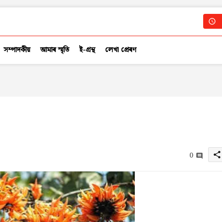
সম্পাদকীয়
আমাৰ স্মৃতি
ই-গ্ৰন্থ
লেখা প্ৰেৰণ
0
share