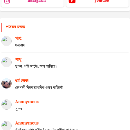
instagram
youtube
পাঠকৰ মন্তব্য
পাপু
ধন্যবাদ
পাপু
সুন্দৰ, পঢ়ি আছোঁ, ভাল লাগিছে।
ধৰ্ম ডেকা
ভোগালী বিহুৰ আন্তৰিক ওলগ যাচিলোঁ।
Anonymous
সুন্দৰ
Anonymous