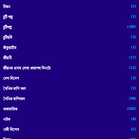
(5)
চিন্তন
(1)
চুটি গল্প
(183)
চুটিগল্প
(2)
চুটিছবি
(1)
জঁতুৱাঠাঁচ
(17)
জীৱনী
(12)
জীৱনৰ প্ৰথম লেখা প্ৰকাশৰ দিনটো
(2)
দেশ-বিদেশ
(1)
দৈনিক ৰাশি ফল
(68)
দৈনিক ৰাশিফল
(363)
ধাৰাবাহিক
(4)
নাটক
(5)
নাৰী বিশেষ