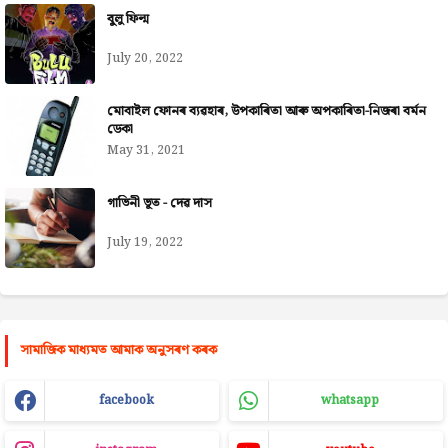
বুলু ফিল্ম
July 20, 2022
মোবাইল ফোনৰ ব্যৱহাৰ, উপকাৰিতা আৰু অপকাৰিতা-নিজৰা বৰ্মন
ডেকা
May 31, 2021
গাভিনী ভূত - দেৱ দাস
July 19, 2022
সামাজিক মাধ্যমত আমাক অনুসৰণ কৰক
facebook
whatsapp