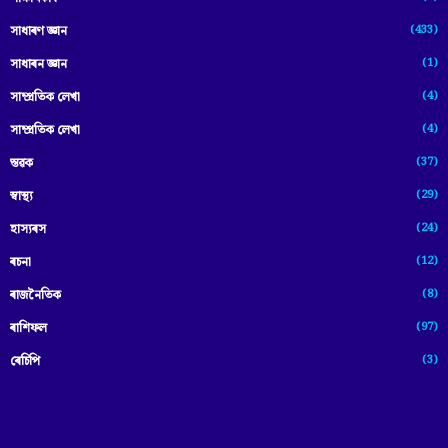
(433)
সাধাৰণ জ্ঞান
(1)
সাধাৰন জ্ঞান
(4)
সাম্প্রতিক লেখা
(4)
সাম্প্ৰতিক লেখা
(37)
স্তৱক
(29)
স্বাস্থ্য
(24)
হাস্যৰস
(12)
ৰচনা
(8)
ৰাজনৈতিক
(97)
ৰাশিফল
(3)
ৰেচিপি