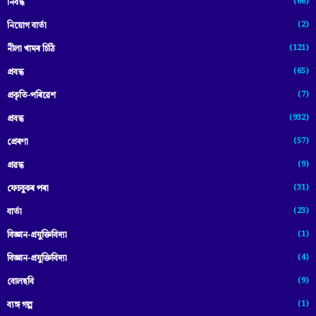
(66)
নিবন্ধ
(2)
নিয়োগ বাৰ্তা
(121)
নীলা খামৰ চিঠি
(65)
প্রবন্ধ
(7)
প্ৰকৃতি-পৰিৱেশ
(932)
প্ৰবন্ধ
(57)
প্ৰেৰণা
(9)
প্ৰৱন্ধ
(31)
ফেচবুকৰ পৰা
(23)
বাৰ্তা
(1)
বিজ্ঞান-প্রযুক্তিবিদ্যা
(4)
বিজ্ঞান-প্ৰযুক্তিবিদ্যা
(9)
বোলছবি
(1)
ব্যঙ্গ গল্প