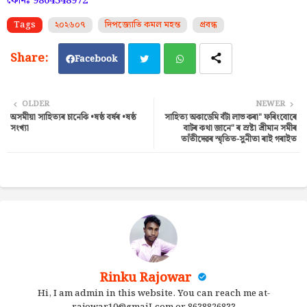
ফোনঃ 9864348972
Tags
২০২৬০৭
দিপজ্যোতি কমল মহন্ত
প্ৰবন্ধ
Facebook
Twi
Wh
OLDER
NEWER
অসমীয়া সাহিত্যৰ চানেকি •ষষ্ঠ বৰ্ষৰ •ষষ্ঠ
সাহিত্য অকাডেমি বঁ‌টা লাভ কৰা" ফৰিংবোৰে
tter
ats
সংখ্যা
বাটৰ কথা জানে" ৰ স্ৰষ্টা শ্ৰীমান সমীৰ
তাঁ‌তীদেৱৰ স্মৃতিত-সুনীতা ৰাই গৰাইত
ap
p
Rinku Rajowar
Hi, I am admin in this website. You can reach me at-