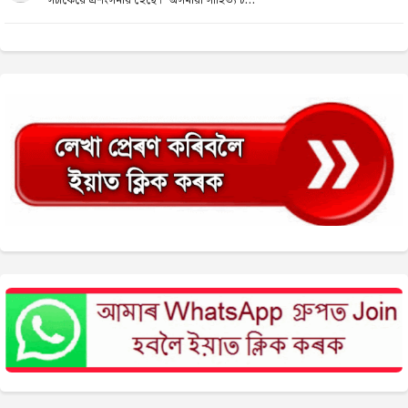
সঁচাকৈয়ে প্ৰশংসনীয় হৈছে। "অসমীয়া সাহিত্য চ...