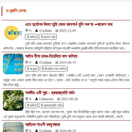
ন-পুৰণি লেখা
এনে দুৰ্যোগৰ দিনত তুমি মোক ভালপাওঁ বুলি নক'বা ••ৰাকেশ নাথ
💬 0
👤 ©Admin
📅 2023-12-05
🔖কবিতা
🔖ৰাকেশ নাথ
তুমি যদি কোৱা ভালপাওঁ বুলিমই ক'ব নোৱাৰিম তোমাক ভালপাওঁ বুলিএই দুৰ্যোগৰ দিনত কিদৰে
কটাম দিন, প্ৰেমৰে উদযাপন কৰিতুমি পঢ়িছাঁনে মণিপুৰৰ ডায়েৰী?গুজৰাটৰ বুৰঞ্জীনেলীৰ ইতিহাসঅথবা কাশ্মীৰৰ আত্...
আইৰ নীলা চাদৰ-নিবেদিতা দাস কলিতা
💬 0
👤 ©Admin
📅 2023-06-15
🔖অণুগল্প
🔖নিবেদিতা দাস কলিতা
ভাত পানী খাই বৰুণ বিছনাত উঠিল ।আজিও সেই একেই কাম ।বৰুণ এগৰাকী অভিযন্তা ।
আঠুৱা খনৰ ওপৰত আইৰ নীলা চাদৰ খন দিলে ।তাকে দেখি পত্নীয়ে ক'লে "আপুনি সদায় সদায় এইখন নীলা চাদৰ
কিয় দিয়ে আঠু...
শাৰদীয় এটি পুৱা - ধ্ৰুৱজ্যোতি বৰ্মন
💬 0
👤 Unknown
📅 2021-09-20
🔖কবিতা
🔖ধ্ৰুৱজ্যোতি বৰ্মন
মিঠা মিঠা লগা ,আপোন আপোন লগা...পুৱাৰ পৰা কিনকিনীয়া বৰষুণ জাকে আৰু বেছি মধুৰ কৰিছে
এই পুৱাৰ অনুভৱটো..খিৰিকীৰে দূৰলৈ চাই পঠিয়াইছো ,তুমি তুমি লগা অনুভৱ বোৰে চোন আৱৰি ধৰিছেহি...মনটো...
আহিনৰ শাওণী বৰষুণজাক
💬 0
👤 ©Admin
📅 2020-09-25