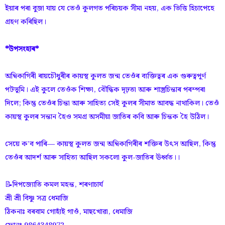
ইয়াৰ পৰা বুজা যায় যে তেওঁ কুলগত পৰিচয়ক সীমা নহয়, এক ভিত্তি হিচাপেহে
গ্ৰহণ কৰিছিল।
*উপসংহাৰ*
অম্বিকাগিৰী ৰায়চৌধুৰীৰ কায়স্থ কুলত জন্ম তেওঁৰ ব্যক্তিত্বৰ এক গুৰুত্বপূৰ্ণ
পটভূমি। এই কুলে তেওঁক শিক্ষা, বৌদ্ধিক দৃঢ়তা আৰু শাস্ত্ৰচিন্তাৰ পৰম্পৰা
দিলে; কিন্তু তেওঁৰ চিন্তা আৰু সাহিত্য সেই কুলৰ সীমাত আবদ্ধ নাথাকিল। তেওঁ
কায়স্থ কুলৰ সন্তান হৈও সমগ্ৰ অসমীয়া জাতিৰ কবি আৰু চিন্তক হৈ উঠিল।
সেয়ে ক’ব পাৰি— কায়স্থ কুলত জন্ম অম্বিকাগিৰীৰ শক্তিৰ উৎস আছিল, কিন্তু
তেওঁৰ আদৰ্শ আৰু সাহিত্য আছিল সকলো কুল-জাতিৰ ঊৰ্ধ্বত।।
📝দিপজ্যোতি কমল মহন্ত, শৰণাচাৰ্য
শ্ৰী শ্ৰী বিষ্ণু সত্ৰ ধেমাজি
ঠিকনাঃ বৰবাম গোহাঁই গাওঁ, মাছখোৱা, ধেমাজি