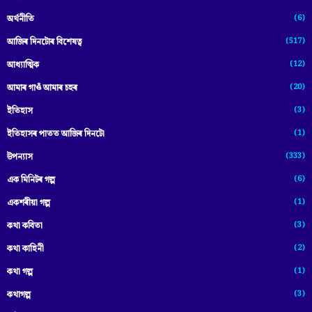
(6)
অৰ্থনীতি
(517)
আজিৰ দিনটোৰ বিশেষত্ব
(12)
আধ্যাত্মিক
(20)
আমাৰ গাওঁ আমাৰ চহৰ
(3)
ইতিহাস
(1)
ইতিহাসৰ পাতত আজিৰ দিনটো
(333)
উপন্যাস
(6)
এক মিনিটৰ গল্প
(1)
একশৰীয়া গল্প
(3)
কথা কবিতা
(2)
কথা কাহিনী
(1)
কথা গল্প
(3)
কথাগল্প