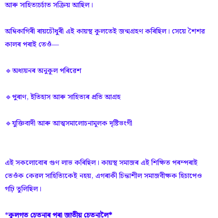
আৰু সাহিত্যচৰ্চাত সক্ৰিয় আছিল।
অম্বিকাগিৰী ৰায়চৌধুৰী এই কায়স্থ কুলতেই জন্মগ্ৰহণ কৰিছিল। সেয়ে শৈশৱ
কালৰ পৰাই তেওঁ—
🔹অধ্যয়নৰ অনুকূল পৰিৱেশ
🔹পুৰাণ, ইতিহাস আৰু সাহিত্যৰ প্ৰতি আগ্ৰহ
🔹যুক্তিবাদী আৰু আত্মসমালোচনামূলক দৃষ্টিভংগী
এই সকলোবোৰ গুণ লাভ কৰিছিল। কায়স্থ সমাজৰ এই শিক্ষিত পৰম্পৰাই
তেওঁক কেৱল সাহিত্যিকেই নহয়, এগৰাকী চিন্তাশীল সমাজবীক্ষক হিচাপেও
গঢ়ি তুলিছিল।
*
কুলগত চেতনাৰ পৰা জাতীয় চেতনালৈ*