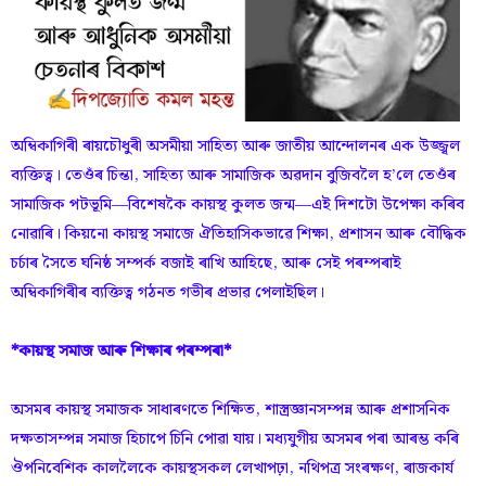
অম্বিকাগিৰী ৰায়চৌধুৰী অসমীয়া সাহিত্য আৰু জাতীয় আন্দোলনৰ এক উজ্জ্বল
ব্যক্তিত্ব। তেওঁৰ চিন্তা, সাহিত্য আৰু সামাজিক অৱদান বুজিবলৈ হ’লে তেওঁৰ
সামাজিক পটভূমি—বিশেষকৈ কায়স্থ কুলত জন্ম—এই দিশটো উপেক্ষা কৰিব
নোৱাৰি। কিয়নো কায়স্থ সমাজে ঐতিহাসিকভাৱে শিক্ষা, প্রশাসন আৰু বৌদ্ধিক
চৰ্চাৰ সৈতে ঘনিষ্ঠ সম্পৰ্ক বজাই ৰাখি আহিছে, আৰু সেই পৰম্পৰাই
অম্বিকাগিৰীৰ ব্যক্তিত্ব গঠনত গভীৰ প্ৰভাৱ পেলাইছিল।
*কায়স্থ সমাজ আৰু শিক্ষাৰ পৰম্পৰা*
অসমৰ কায়স্থ সমাজক সাধাৰণতে শিক্ষিত, শাস্ত্ৰজ্ঞানসম্পন্ন আৰু প্রশাসনিক
দক্ষতাসম্পন্ন সমাজ হিচাপে চিনি পোৱা যায়। মধ্যযুগীয় অসমৰ পৰা আৰম্ভ কৰি
ঔপনিবেশিক কাললৈকে কায়স্থসকল লেখাপঢ়া, নথিপত্ৰ সংৰক্ষণ, ৰাজকাৰ্য