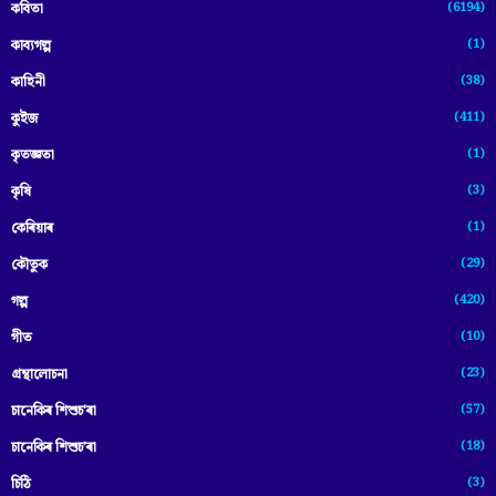
(6194)
কবিতা
(1)
কাব্যগল্প
(38)
কাহিনী
(411)
কুইজ
(1)
কৃতজ্ঞতা
(3)
কৃষি
(1)
কেৰিয়াৰ
(29)
কৌতুক
(420)
গল্প
(10)
গীত
(23)
গ্ৰন্থালোচনা
(57)
চানেকিৰ শিশুচ'ৰা
(18)
চানেকিৰ শিশুচ’ৰা
(3)
চিঠি