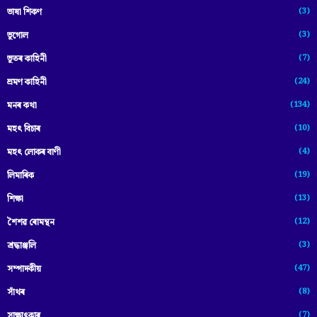
(3)
ভাষা শিকণ
(3)
ভূগোল
(7)
ভূতৰ কাহিনী
(24)
ভ্ৰমণ কাহিনী
(134)
মনৰ কথা
(10)
মহৎ বিচাৰ
(4)
মহৎ লোকৰ বাণী
(19)
লিমাৰিক
(13)
শিক্ষা
(12)
শৈশৱ ৰোমন্থন
(3)
শ্ৰদ্ধাঞ্জলি
(47)
সম্পাদকীয়
(8)
সাঁথৰ
(7)
সাক্ষাৎকাৰ