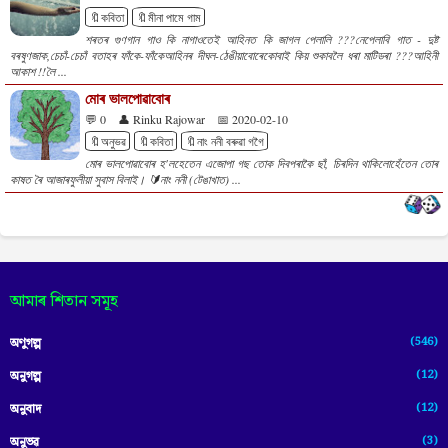
🔖কবিতা
🔖মীনা পামে গাম
শৰতৰ গুণগান গাও কি নাগাওতেই আহিনত কি জাগল পেলালি ???নেপেলাবি গাত - দুষ্ট
বৰষুণজাক,চেচাঁ-চেচাঁ বতাহৰ ফাঁকে-ফাঁকেআহিনৰ দীঘল-ঠেঙীয়াবােৰেকোবাই কিয় শুকাবলৈ ধৰা মাটিডৰা ???আহিনী
আকাশ !!লৈ ...
মোৰ ভালপোৱাবোৰ
💬 0
👤 Rinku Rajowar
📅 2020-02-10
🔖অনুভৱ
🔖কবিতা
🔖নাং ননী বৰুৱা গগৈ
মোৰ ভালপোৱাবোৰ হ'লহেতেন এজোপা গছ তোক দিবপৰাকৈ ছাঁ, চিৰদিন থাকিলোহেঁতেন তোৰ
কাষত ৰৈ আজাৰফুলীয়া সুবাস বিলাই। 🔰নাং ননী (টেঙাখাত) ...
আমাৰ শিতান সমূহ
(546)
অণুগল্প
(12)
অনুগল্প
(12)
অনুবাদ
(3)
অনুভৱ