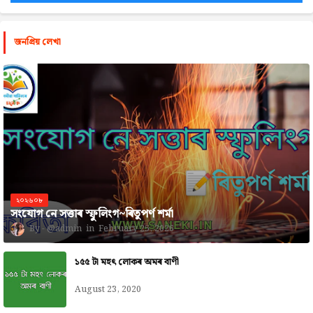
জনপ্রিয় লেখা
২০২৬০৮
সংযোগ নে সত্তাৰ স্ফুলিংগ~ৰিতুপৰ্ণ শৰ্মা
@admin
February 25, 2026
১৫৫ টা মহৎ লোকৰ অমৰ বাণী
August 23, 2020