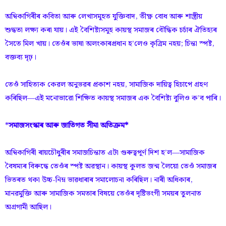
অম্বিকাগিৰীৰ কবিতা আৰু লেখাসমূহত যুক্তিবাদ, তীক্ষ্ণ বোধ আৰু শাস্ত্ৰীয়
শুদ্ধতা লক্ষ্য কৰা যায়। এই বৈশিষ্ট্যসমূহ কায়স্থ সমাজৰ বৌদ্ধিক চৰ্চাৰ ঐতিহ্যৰ
সৈতে মিল খায়। তেওঁৰ ভাষা অলংকাৰপ্ৰধান হ’লেও কৃত্ৰিম নহয়; চিন্তা স্পষ্ট,
বক্তব্য দৃঢ়।
তেওঁ সাহিত্যক কেৱল অনুভৱৰ প্ৰকাশ নহয়, সামাজিক দায়িত্ব হিচাপে গ্ৰহণ
কৰিছিল—এই মনোভাৱো শিক্ষিত কায়স্থ সমাজৰ এক বৈশিষ্ট্য বুলিও ক’ব পাৰি।
*
সমাজসংস্কাৰ আৰু জাতিগত সীমা অতিক্ৰম*
অম্বিকাগিৰী ৰায়চৌধুৰীৰ সমাজচিন্তাত এটা গুৰুত্বপূৰ্ণ দিশ হ’ল—সামাজিক
বৈষম্যৰ বিৰুদ্ধে তেওঁৰ স্পষ্ট অৱস্থান। কায়স্থ কুলত জন্ম লৈয়ো তেওঁ সমাজৰ
ভিতৰত থকা উচ্চ-নিম্ন ভাৱধাৰাৰ সমালোচনা কৰিছিল। নাৰী অধিকাৰ,
মানৱমুক্তি আৰু সামাজিক সমতাৰ বিষয়ে তেওঁৰ দৃষ্টিভংগী সময়ৰ তুলনাত
অগ্ৰগামী আছিল।