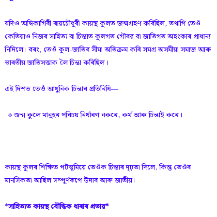
যদিও অম্বিকাগিৰী ৰায়চৌধুৰী কায়স্থ কুলত জন্মগ্ৰহণ কৰিছিল, তথাপি তেওঁ
কেতিয়াও নিজৰ সাহিত্য বা চিন্তাত কুলগত গৌৰৱ বা জাতিগত অহংকাৰ প্ৰাধান্য
নিদিলে। বৰং, তেওঁ কুল-জাতিৰ সীমা অতিক্ৰম কৰি সমগ্ৰ অসমীয়া সমাজ আৰু
ভাৰতীয় জাতিসত্তাক লৈ চিন্তা কৰিছিল।
এই দিশত তেওঁ আধুনিক চিন্তাৰ প্ৰতিনিধি—
🔹জন্ম কুলে মানুহৰ পৰিচয় নিৰ্ধাৰণ নকৰে, কৰ্ম আৰু চিন্তাই কৰে।
কায়স্থ কুলৰ শিক্ষিত পটভূমিয়ে তেওঁক চিন্তাৰ দৃঢ়তা দিলে, কিন্তু তেওঁৰ
মানসিকতা আছিল সম্পূৰ্ণৰূপে উদাৰ আৰু জাতীয়।
*
সাহিত্যত কায়স্থ বৌদ্ধিক ধাৰাৰ প্ৰভাৱ*