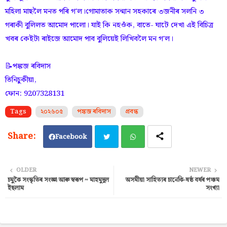
মহিলা মাছলৈ মনত পৰি গ'ল।গোমাতাক সন্মান সহকাৰে ৩জনীৰ সলনি ৩
গৰাকী বুলিলত আমোদ পালো। যাই কি নহওঁক, বাতে- ঘাটে দেখা এই বিচিত্ৰ
খবৰ কেইটা ৰাইজে আমোদ পাব বুলিয়েই লিখিবলৈ মন গ'ল।
📝পঙ্কজ ৰবিদাস
তিনিচুকীয়া,
ফোন: 9207328131
Tags
২০২৬০৫
‌‌‌পঙ্কজ ৰবিদাস
প্ৰবন্ধ
Facebook
Twi
Wh
OLDER
NEWER
চমুকৈ সংস্কৃতিৰ সংজ্ঞা আৰু স্বৰূপ ~ মাহমুদুল
অসমীয়া সাহিত্যৰ চানেকি-ষষ্ঠ বৰ্ষৰ পঞ্চম
tter
ats
ইছলাম
সংখ্যা
ap