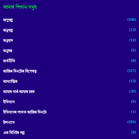
আমাৰ শিতান সমূহ
(546)
অণুগল্প
(12)
অনুগল্প
(12)
অনুবাদ
(3)
অনুভৱ
(6)
অৰ্থনীতি
(517)
আজিৰ দিনটোৰ বিশেষত্ব
(12)
আধ্যাত্মিক
(20)
আমাৰ গাওঁ আমাৰ চহৰ
(3)
ইতিহাস
(1)
ইতিহাসৰ পাতত আজিৰ দিনটো
(333)
উপন্যাস
(6)
এক মিনিটৰ গল্প