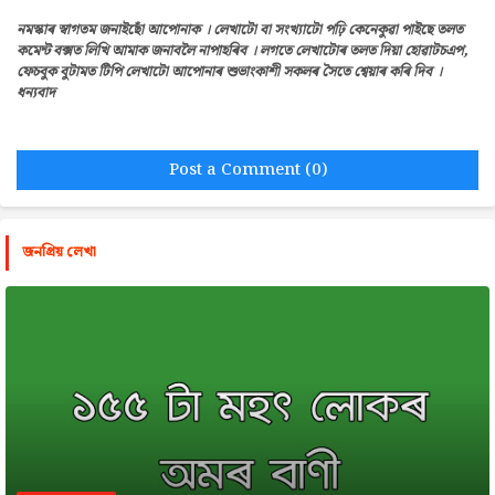
নমস্কাৰ স্বাগতম জনাইছোঁ আপোনাক । লেখাটো বা সংখ্যাটো পঢ়ি কেনেকুৱা পাইছে তলত
কমেন্ট বক্সত লিখি আমাক জনাবলৈ নাপাহৰিব । লগতে লেখাটোৰ তলত দিয়া হোৱাটচএপ,
ফেচবুক বুটামত টিপি লেখাটো আপোনাৰ শুভাংকাশী সকলৰ সৈতে শ্বেয়াৰ কৰি দিব ।
ধন্যবাদ
Post a Comment (0)
জনপ্রিয় লেখা