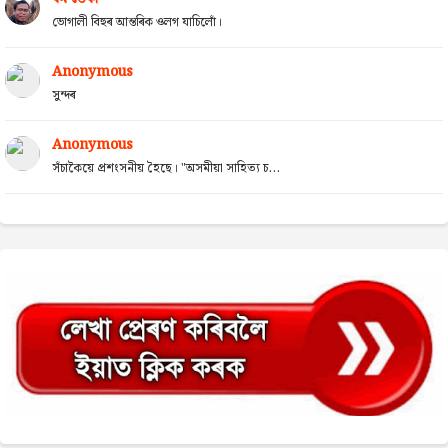
ভোগালী বিহুৰ আন্তৰিক ওলগ যাচিলোঁ।
Anonymous
সুন্দৰ
Anonymous
সঁচাকৈয়ে প্ৰশংসনীয় হৈছে। "অসমীয়া সাহিত্য চ...