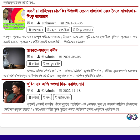
স্বাচ্ছন্দ্যতাবোৰ মাথোঁ সপ...
অসমীয়া সাহিত্যৰ চানেকিৰ উপদেষ্টা হেমেন হাজৰিকা দেৱৰ সৈতে সাক্ষাৎকাৰ-
ৰিংকু ৰাজোৱাৰ
💬 0
👤 Unknown
📅 2021-08-06
🔖সাক্ষাৎকাৰ
🔖হেমেন হাজৰিকা
🔖ৰিংকু ৰাজোৱাৰ
প্রশ্ন: প্ৰথমে আপোনাৰ সম্পূৰ্ণ পৰিচয়তো জনাব।উত্তৰ: মোৰ নাম শ্রী হেমেন হাজৰিকা |পিতা প্রয়াত : দেৱ
হাজৰিকামাতা প্রয়াত : ৰোহিনী হাজৰিকাথকা ঠাই : মিৰ্জাডাকঘৰ&nbs...
মানৱতা-হুমায়ুন কবীৰ
💬 0
👤 ©Admin
📅 2021-06-06
🔖কবিতা
🔖হুমায়ুন কবীৰ
মানৱতা এতিয়া কিনা বেচা হ'ল মানৱতা এতিয়া তুলাচনীলৈ গ'ল ; জীৱিত মৃতদেহবোৰ ৰাজপথে
পথে পৰি ৰ'লবিষাক্ত ভাইৰাছবোৰ মাথোঁ এক অজুহাত হ'ল । বাহিৰৰ পৃথিৱীখন এতি...
জুবিন দাৰ আজি ওপজা দিন- নৱজিৎ নাথ
💬 0
👤 ©Admin
📅 2022-11-18
🔖কবিতা
🔖দৰং
🔖নৱজিৎ নাথ
শ্যামলী সেউজী অসমীৰ শীতল বুকুলৈ আহিছিল এটি জোনাক।ফুল হৈ উজ্বলি উঠিছিল বিশ্বায়নৰ
প্ৰতিজন মানুহৰ হৃদয়ত।।আপোনাৰ অমীয়া সুৰৰ সুবাসে জগত জিলিকাই তুলিল,প্ৰকৃতিৰ প্ৰতিটো বস্...