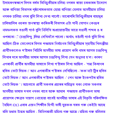
উদাহৰণস্বৰূপে বিগত বৰ্ষত তিনিচুকীয়াৰ চলিহা নগৰত ৰাজ্য চৰকাৰৰ উদ্যোগ
আৰু বাণিজ্য বিভাগৰ পৃষ্ঠপোষকতাত হোৱা বাণিজ্য মেলাত অসমীয়াত চলিহা
নগৰক চালিয়া নগৰ বুলি লিখা দেখা পালোঁ। তাৰোপৰি তিনিচুকীয়াৰ বাহাদুৰ
চাৰিআলিৰ ওচৰত জনস্বাস্থ্য কাৰিকৰী বিভাগৰ এটা পানী যোগান কেন্দ্ৰৰ
নামফলকত বঙালী গাওঁ বুলি নিলিখি অপ্ৰয়োজনীয় ভাৱে বঙালী শব্দৰ ঙ ৰ
ওপৰতো ঁ (চন্দ্ৰবিন্দু )দিয়া দেখিবলৈ পালো। অৰ্থাৎ বঙাঁলী গাওঁ বুলি লিখা
আছিল।ঠিক তেনেদৰে বিগত পঞ্চায়ত নিৰ্বাচনত তিনিচুকীয়াৰ স্হানীয় খিলঞ্জীয়া
প্ৰাৰ্থীসকলেও প'ষ্টাৰত খিচিৰি অসমীয়া ভাষা প্ৰয়োগ কৰি নামৰ আগত চন্দ্ৰবিন্দু
লিখাৰ দৰে অসমীয়া ভাষাৰ আগত চন্দ্ৰবিন্দু লিখা যেন অনুভৱ হ'ল। কাৰণ
এগৰাকী প্ৰাৰ্থীৰ অসমীয়া ভাষাতে লিখা প'ষ্টাৰত লিখা আছিল - 'গন্না কিষাণৰ
ছবিত ভোট দিয়ক।' আন এগৰাকীৰ প'ষ্টাৰত দেখিছিলো -'কক'নাট ট্ৰিৰ ছবিত
ভোট দিয়ক।' আন এগৰাকীৰ প'ষ্টাৰত আছিল -' পেন আৰু ইংকপটৰ ছবিত
ভোট দিয়ক '। আচলতে প্ৰাৰ্থী সকলৰ প্ৰচাৰৰ দায়িত্বত থকা লোক সকলৰ
অসমীয়া ভাষাত দখল নথকা বাবে আৰু আমাৰ পঞ্চায়ত প্ৰাৰ্থীসকল ভাষা
প্ৰয়োগৰ ক্ষেত্ৰত সজাগ নোহোৱা বাবেই অসমীয়া ভাষাৰ এই বিকৃতি পৰিলক্ষিত
হৈছিল।(৫) এবাৰ এজন শিক্ষীত হিন্দী ভাষী যুৱকক ঘৰত গৰু কেইটা আছে
বুলি সুধাত উত্তৰ আহিল - তিনিগৰাকী মহিলা গৰু আছে। মহিলা গৰু বুলিলত