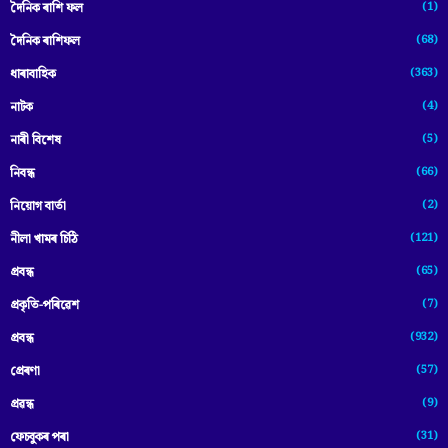
(1)
দৈনিক ৰাশি ফল
(68)
দৈনিক ৰাশিফল
(363)
ধাৰাবাহিক
(4)
নাটক
(5)
নাৰী বিশেষ
(66)
নিবন্ধ
(2)
নিয়োগ বাৰ্তা
(121)
নীলা খামৰ চিঠি
(65)
প্রবন্ধ
(7)
প্ৰকৃতি-পৰিৱেশ
(932)
প্ৰবন্ধ
(57)
প্ৰেৰণা
(9)
প্ৰৱন্ধ
(31)
ফেচবুকৰ পৰা