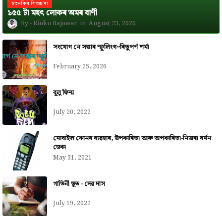
চানেকিৰ শিশুচ'ৰা
১৫৫ টা মহৎ লোকৰ অমৰ বাণী
Rinku Rajowar
August 23, 2020
সংযোগ নে সত্তাৰ স্ফুলিংগ~ৰিতুপৰ্ণ শৰ্মা
February 25, 2026
বুলু ফিল্ম
July 20, 2022
মোবাইল ফোনৰ ব্যৱহাৰ, উপকাৰিতা আৰু অপকাৰিতা-নিজৰা বৰ্মন
ডেকা
May 31, 2021
গাভিনী ভূত - দেৱ দাস
July 19, 2022