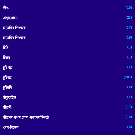
(10)
গীত
(23)
গ্ৰন্থালোচনা
(57)
চানেকিৰ শিশুচ'ৰা
(18)
চানেকিৰ শিশুচ’ৰা
(3)
চিঠি
(5)
চিন্তন
(1)
চুটি গল্প
(183)
চুটিগল্প
(2)
চুটিছবি
(1)
জঁতুৱাঠাঁচ
(17)
জীৱনী
(12)
জীৱনৰ প্ৰথম লেখা প্ৰকাশৰ দিনটো
(2)
দেশ-বিদেশ