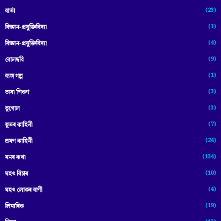
(23)
বাৰ্তা
(1)
বিজ্ঞান-প্রযুক্তিবিদ্যা
(4)
বিজ্ঞান-প্ৰযুক্তিবিদ্যা
(9)
বোলছবি
(1)
ব্যঙ্গ গল্প
(3)
ভাষা শিকণ
(3)
ভূগোল
(7)
ভূতৰ কাহিনী
(24)
ভ্ৰমণ কাহিনী
(134)
মনৰ কথা
(10)
মহৎ বিচাৰ
(4)
মহৎ লোকৰ বাণী
(19)
লিমাৰিক