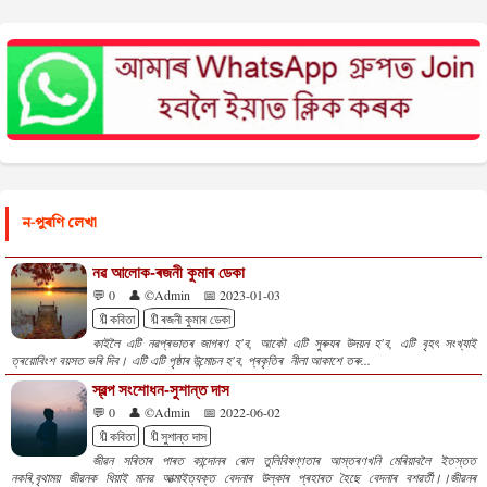
ন-পুৰণি লেখা
নৱ আলোক-ৰজনী কুমাৰ ডেকা
💬 0
👤 ©Admin
📅 2023-01-03
🔖কবিতা
🔖ৰজনী কুমাৰ ডেকা
কাইলৈ এটি নৱপ্ৰভাতৰ জাগৰণ হ'ব, আকৌ এটি সুৰুযৰ উদয়ন হ'ব, এটি বৃহৎ সংখ্যাই
ত্ৰয়োবিংশ বয়সত ভৰি দিব। এটি এটি পৃষ্ঠাৰ উন্মোচন হ'ব, প্ৰকৃতিৰ নীলা আকাশে তৰু...
স্বল্প সংশোধন-সুশান্ত দাস
💬 0
👤 ©Admin
📅 2022-06-02
🔖কবিতা
🔖সুশান্ত দাস
জীৱন সৰিতাৰ পাৰত কান্দোনৰ ৰোল তুলিবিষণ্ণতাৰ আস্তৰণখনি মেৰিয়াবলৈ ইতস্তত
নকৰি,বৃথাময় জীৱনক ধিয়াই মানৱ আত্মাইত্যক্ত বেদনাৰ উল্কাৰ প্ৰহাৰত হৈছে বেদনাৰ বশৱৰ্তী।।জীৱনৰ