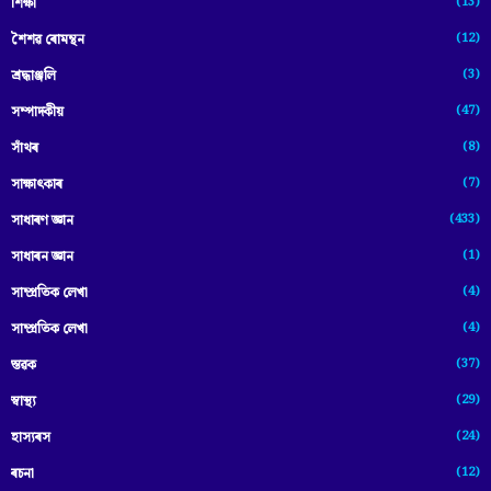
(13)
শিক্ষা
(12)
শৈশৱ ৰোমন্থন
(3)
শ্ৰদ্ধাঞ্জলি
(47)
সম্পাদকীয়
(8)
সাঁথৰ
(7)
সাক্ষাৎকাৰ
(433)
সাধাৰণ জ্ঞান
(1)
সাধাৰন জ্ঞান
(4)
সাম্প্রতিক লেখা
(4)
সাম্প্ৰতিক লেখা
(37)
স্তৱক
(29)
স্বাস্থ্য
(24)
হাস্যৰস
(12)
ৰচনা