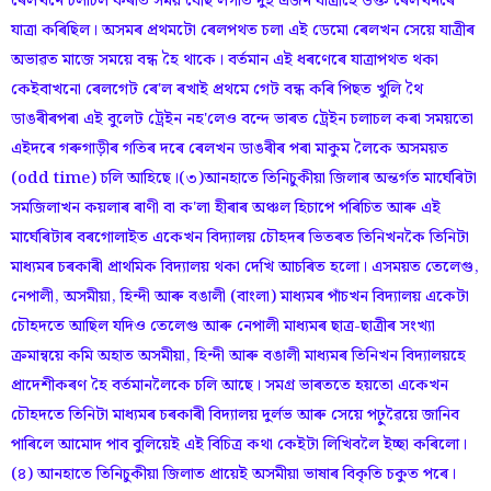
ৰেলখনে চলাচল কৰাত সময় বেছি লগাত দুই এজন যাত্ৰীহে উক্ত ৰেলখনৰে
যাত্ৰা কৰিছিল। অসমৰ প্ৰথমটো ৰেলপথত চলা এই ডেমো ৰেলখন সেয়ে যাত্ৰীৰ
অভাৱত মাজে সময়ে বন্ধ হৈ থাকে। বৰ্তমান এই ধৰণেৰে যাত্ৰাপথত থকা
কেইবাখনো ৰেলগেট ৰে'ল ৰখাই প্ৰথমে গেট বন্ধ কৰি পিছত খুলি থৈ
ডাঙৰীৰপৰা এই বুলেট ট্ৰেইন নহ'লেও বন্দে ভাৰত ট্ৰেইন চলাচল কৰা সময়তো
এইদৰে গৰুগাড়ীৰ গতিৰ দৰে ৰেলখন ডাঙৰীৰ পৰা মাকুম লৈকে অসময়ত
(odd time) চলি আহিছে।(৩)আনহাতে তিনিচুকীয়া জিলাৰ অন্তৰ্গত মাৰ্ঘেৰিটা
সমজিলাখন কয়লাৰ ৰাণী বা ক'লা হীৰাৰ অঞ্চল হিচাপে পৰিচিত আৰু এই
মাৰ্ঘেৰিটাৰ বৰগোলাইত একেখন বিদ্যালয় চৌহদৰ ভিতৰত তিনিখনকৈ তিনিটা
মাধ্যমৰ চৰকাৰী প্ৰাথমিক বিদ্যালয় থকা দেখি আচৰিত হলো। এসময়ত তেলেগু,
নেপালী, অসমীয়া, হিন্দী আৰু বঙালী (বাংলা) মাধ্যমৰ পাঁচখন বিদ্যালয় একেটা
চৌহদতে আছিল যদিও তেলেগু আৰু নেপালী মাধ্যমৰ ছাত্ৰ-ছাত্ৰীৰ সংখ্যা
ক্ৰমান্বয়ে কমি অহাত অসমীয়া, হিন্দী আৰু বঙালী মাধ্যমৰ তিনিখন বিদ্যালয়হে
প্ৰাদেশীকৰণ হৈ বৰ্তমানলৈকে চলি আছে। সমগ্ৰ ভাৰততে হয়তো একেখন
চৌহদতে তিনিটা মাধ্যমৰ চৰকাৰী বিদ্যালয় দুৰ্লভ আৰু সেয়ে পঢ়ুৱৈয়ে জানিব
পাৰিলে আমোদ পাব বুলিয়েই এই বিচিত্ৰ কথা কেইটা লিখিবলৈ ইচ্ছা কৰিলো।
(৪) আনহাতে তিনিচুকীয়া জিলাত প্ৰায়েই অসমীয়া ভাষাৰ বিকৃতি চকুত পৰে।