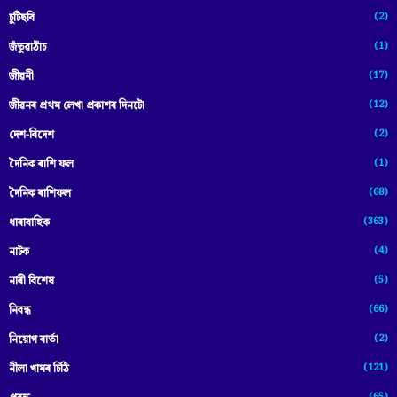
(2)
চুটিছবি
(1)
জঁতুৱাঠাঁচ
(17)
জীৱনী
(12)
জীৱনৰ প্ৰথম লেখা প্ৰকাশৰ দিনটো
(2)
দেশ-বিদেশ
(1)
দৈনিক ৰাশি ফল
(68)
দৈনিক ৰাশিফল
(363)
ধাৰাবাহিক
(4)
নাটক
(5)
নাৰী বিশেষ
(66)
নিবন্ধ
(2)
নিয়োগ বাৰ্তা
(121)
নীলা খামৰ চিঠি
(65)