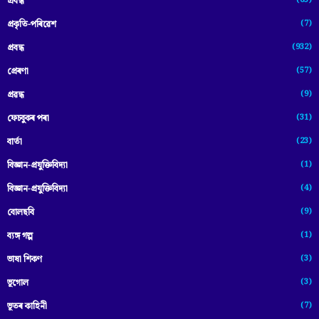
প্রবন্ধ
(7)
প্ৰকৃতি-পৰিৱেশ
(932)
প্ৰবন্ধ
(57)
প্ৰেৰণা
(9)
প্ৰৱন্ধ
(31)
ফেচবুকৰ পৰা
(23)
বাৰ্তা
(1)
বিজ্ঞান-প্রযুক্তিবিদ্যা
(4)
বিজ্ঞান-প্ৰযুক্তিবিদ্যা
(9)
বোলছবি
(1)
ব্যঙ্গ গল্প
(3)
ভাষা শিকণ
(3)
ভূগোল
(7)
ভূতৰ কাহিনী