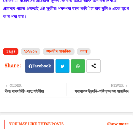
দৌলযাত্রা মহোৎসৱ এতিয়াও সুন্দৰকৈ বৰ্তি আছে আৰু অনাগত দিনতো
প্ৰজন্মৰ পাছত প্ৰজন্মই এই সুকীয়া পৰম্পৰা বহন কৰি লৈ যাব বুলিও একে মূখে
ক'ব পৰা যায়।
Tags
২০২৬০৬
জ্ঞানদ্বীপ হাজৰিকা
প্ৰবন্ধ
Facebook
Twi
Wh
OLDER
NEWER
নীলা খামৰ চিঠি~পাপু শইকীয়া
সৰাপাতৰ উচুপনি~পৰিস্মৃতা বৰা হাজৰিকা
tter
ats
ap
p
YOU MAY LIKE THESE POSTS
Show more