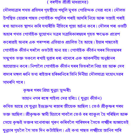
( বৰগীত শ্ৰীশ্ৰী মাধৱদেৱ)
দৌলযাত্ৰাৰ পথত প্ৰতিঘৰ গৃহস্থীয়ে পদূলি মূখত গোৱিন্দক সেৱা ধৰে। দৌলত
উপস্থিত হোৱাৰ পাছত গোসাঁইক পদূলিৰ পৰাই আদৰি নিয়ে আৰু সজাই পৰাই
ৰখা আসনত স্থাপন কৰি যথাৰীতি নীতিৰে পূজা অৰ্চনা কৰে। দৌলৰ পৰা ওভটি
অহাৰ পথত গোসাঁইক দুয়োখন সত্ৰৰ সত্ৰাধিকাৰদ্বয়ৰ গৃহত ক্ষন্তেক প্ৰৱেশ
কৰোৱাই অনাৰ এক পৰম্পৰা এতিয়াও প্ৰচলিত হৈ আছে। ইয়াৰ পাছতেই
গোসাঁইক কীৰ্তন ঘৰলৈ ওভটাই অনা হয়। গোসাঁইক কীৰ্তন ঘৰৰ সিংহদ্বাৰৰ
সন্মুখত ভক্ত সকলে ৰখাই দুৱাৰ ধৰা নামেৰে এক আকৰ্ষণীয় অনুষ্ঠানৰ
আয়োজন কৰে। নিশালৈ গোসাঁইক কীৰ্তন ঘৰৰ ভিতৰলৈ নিয়া হয় আৰু দেব
বাদ্যৰ মঙ্গল ধ্বনি তথা ৰাইজৰ হৰিধ্বনিৰে তিনি দিনীয়া দৌলযাত্ৰা মহোৎসৱৰ
সামৰণি পৰে।
কৃষ্ণৰ পৰম প্ৰিয়া ঘুনুচা সুন্দৰী৷
তাহান নগৰ ৰঙ্গে পাইলা দেৱ হৰি৷৷ ( ঘুনুচা কীৰ্তন)
কথিত আছে যে ঘুনুচা ইন্দ্ৰদ্ৰুম্ম ৰজাৰ জীয়েক আছিল ৷ তেওঁ শ্রীকৃষ্ণৰ পৰম
ভক্ত আছিল। শ্ৰীকৃষ্ণক স্বামী হিচাবে পাবলৈ তেওঁ বৰ ব্যাকুল হৈ পৰিছিল আৰু
সেয়ে কৃষ্ণই ভক্তৰ মনোবাঞ্চা পূৰণ কৰিবলৈ পাৰিষদৰ সৈতে লক্ষ্মীৰ অজ্ঞাতেই
ঘুনুচাৰ গৃহলৈ গৈ সাত দিন কটাইছিল। এই কথা পাছত লক্ষ্মীয়ে জানিব পাৰি