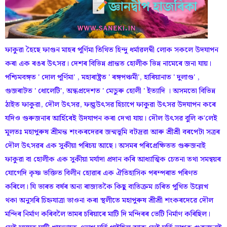
ফাকুৱা হৈছে ফাগুন মাহৰ পূৰ্ণিমা তিথিত হিন্দু ধৰ্মাৱলম্বী লোক সকলে উদযাপন
কৰা এক ৰঙৰ উৎসৱ। দেশৰ বিভিন্ন প্ৰান্তত হোলীক ভিন্ন নামেৰে জনা যায়।
পশ্চিমবঙ্গত ' দোল পূৰ্ণিমা' , মহাৰাষ্ট্ৰত ' ৰঙ্গপঞ্চমী', হাৰিয়ানাত ' দুলাগু' ,
গুজৰাটত ' ধোলেটি', অন্ধপ্ৰদেশত ' মেডুৰু হোলী ' ইত্যাদি । অসমতো বিভিন্ন
ঠাইত ফাকুৱা, দৌল উৎসৱ, ফল্গুউৎসৱ হিচাপে ফাকুৱা উৎসৱ উদযাপন কৰে
যদিও গুৰুজনাৰ আৰ্হিৰেই উদযাপন কৰা দেখা যায়। দৌল উৎসৱ বুলি ক'লেই
মূলতঃ মহাপুৰুষ শ্ৰীমন্ত শংকৰদেৱৰ জন্মভূমি বটদ্ৰৱা আৰু শ্ৰীশ্ৰী বৰপেটা সত্ৰৰ
দৌল উৎসৱৰ এক সুকীয়া পৰিচয় আছে। অসমৰ পৰিপ্ৰেক্ষিতত গুৰুজনাই
ফাকুৱা বা হোলীক এক সুকীয়া মৰ্যাদা প্ৰদান কৰি আধ্যাত্মিক চেতনা তথা সমন্বয়ৰ
যোগেদি কৃষ্ণ ভক্তিত বিলীন হোৱাৰ এক ঐতিহাসিক পৰম্পৰাত পৰিণত
কৰিলে। যি ভাৰত বৰ্ষৰ অন্য ৰাজ্যতকৈ কিছু ব্যতিক্রম।চৰিত পুথিত উল্লেখ
থকা অনুসৰি চিহ্নযাত্ৰা ভাওনা কৰা স্থলীতে মহাপুৰুষ শ্ৰীশ্ৰী শংকৰদেৱে দৌল
মন্দিৰ নিৰ্মাণ কৰিবলৈ তামৰ চৰিয়াৰে মাটি দি মন্দিৰৰ ভেটি নিৰ্মাণ কৰিছিল।