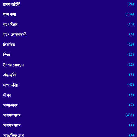
(24)
ভ্ৰমণ কাহিনী
(134)
মনৰ কথা
(10)
মহৎ বিচাৰ
(4)
মহৎ লোকৰ বাণী
(19)
লিমাৰিক
(13)
শিক্ষা
(12)
শৈশৱ ৰোমন্থন
(3)
শ্ৰদ্ধাঞ্জলি
(47)
সম্পাদকীয়
(8)
সাঁথৰ
(7)
সাক্ষাৎকাৰ
(433)
সাধাৰণ জ্ঞান
(1)
সাধাৰন জ্ঞান
(4)
সাম্প্রতিক লেখা