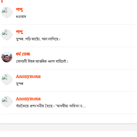
পাপু
ধন্যবাদ
পাপু
সুন্দৰ, পঢ়ি আছোঁ, ভাল লাগিছে।
ধৰ্ম ডেকা
ভোগালী বিহুৰ আন্তৰিক ওলগ যাচিলোঁ।
Anonymous
সুন্দৰ
Anonymous
সঁচাকৈয়ে প্ৰশংসনীয় হৈছে। "অসমীয়া সাহিত্য চ...