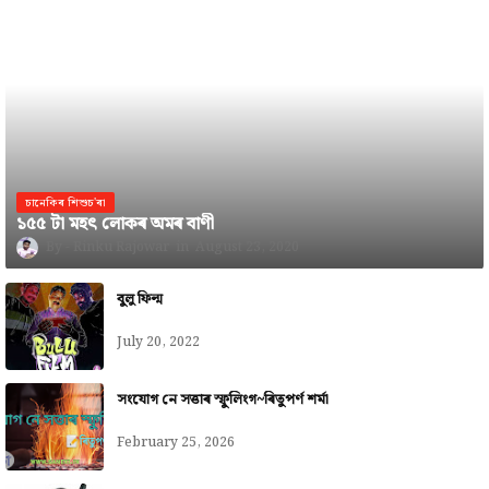
চানেকিৰ শিশুচ'ৰা
১৫৫ টা মহৎ লোকৰ অমৰ বাণী
Rinku Rajowar
August 23, 2020
বুলু ফিল্ম
July 20, 2022
সংযোগ নে সত্তাৰ স্ফুলিংগ~ৰিতুপৰ্ণ শৰ্মা
February 25, 2026