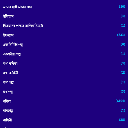
(20)
আমাৰ গাওঁ আমাৰ চহৰ
(3)
ইতিহাস
(1)
ইতিহাসৰ পাতত আজিৰ দিনটো
(333)
উপন্যাস
(6)
এক মিনিটৰ গল্প
(1)
একশৰীয়া গল্প
(3)
কথা কবিতা
(2)
কথা কাহিনী
(1)
কথা গল্প
(3)
কথাগল্প
(6194)
কবিতা
(1)
কাব্যগল্প
(38)
কাহিনী