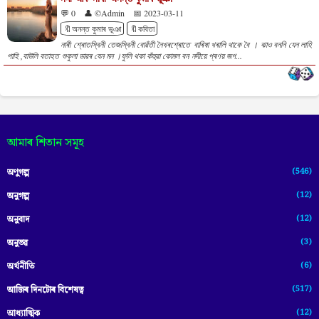
💬 0
👤 ©Admin
📅 2023-03-11
🔖অনন্ত কুমাৰ ভূঞা
🔖কবিতা
নাৰী শ্ৰোতস্বিনী তেজস্বিনী বোৱঁতী নৈখৰশ্ৰোতে বাৰিষা খৰালি থাকে বৈ । ঝাও বননি যেন লাহি
পাহি ,বাউলি বতাহত শুকুলা ডাৱৰ যেন মন ।ফুলি থকা কঁ‌হুৱা কোমল বন নদীয়ে প্ৰণয় জগ...
আমাৰ শিতান সমূহ
(546)
অণুগল্প
(12)
অনুগল্প
(12)
অনুবাদ
(3)
অনুভৱ
(6)
অৰ্থনীতি
(517)
আজিৰ দিনটোৰ বিশেষত্ব
(12)
আধ্যাত্মিক