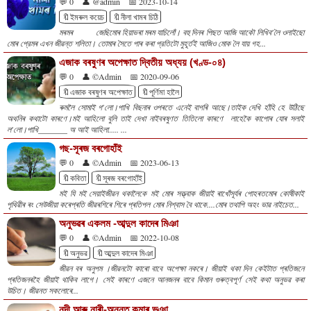
💬 0
👤 @admin
📅 2023-10-14
🔖ইমৰুল কয়েচ
🔖নীলা খামৰ চিঠি
মৰমৰ জেছিমোৰ হিয়াভৰা মৰম যাচিলোঁ। বহু দিনৰ পিছত আজি আকৌ লিখিব'লৈ ওলাইছো
মোৰ প্রেমৰ এখন জীৱন্ত শলিতা। তোমাৰ সৈতে পাৰ কৰা প্রতিটো মুহূর্তই আজিও মোক লৈ যায় গহ...
এজাক বৰষুণৰ অপেক্ষাত দ্বিতীয় অধ্যয় (খণ্ড-০৪)
💬 0
👤 ©Admin
📅 2020-09-06
🔖এজাক বৰষুণৰ অপেক্ষাত
🔖পূৰ্ণিমা হালৈ
ৰুমলৈ সোমাই গ'লো।পাখি বিছনাৰ ওপৰতে এনেই বাগৰি আছে।তাইক দেখি হাঁহি হে উঠিছে
অথনিৰ কথাটো কাৰণে।মই আহিলো বুলি তাই দেখা নাইবৰষুণত তিতিলো কাৰণে লাহেকৈ কাপোৰ যোৰ সলাই
ল'লো।পাখি_______ অ আই আহিলা..... ...
গছ-সূৰজ বৰগোহাঁই
💬 0
👤 ©Admin
📅 2023-06-13
🔖কবিতা
🔖সূৰজ বৰগোহাঁই
মই যি মই সেয়াইজীৱন থকালৈকে মই মোৰ সত্ত্বাক জীয়াই ৰাখোঁসূৰ্যৰ পোহৰতমোৰ কোষীকাই
পৃথিৱীৰ ৰং সেউজীয়া কৰেপ্ৰতি জীৱৰশিৰে শিৰে প্ৰতিপল মোৰ নিশ্বাস বৈ থাকে....মোৰ তথাপি অহং ভাৱ নাইচেত...
অনুভৱৰ একলম -আব্দুল কাদেৰ মিঞা
💬 0
👤 ©Admin
📅 2022-10-08
🔖অনুভৱ
🔖আব্দুল কাদেৰ মিঞা
জীৱন বৰ অনুপম ।জীৱনটো কাৰো বাবে অপেক্ষা নকৰে। জীয়াই থকা দিন কেইটাত প্ৰতিজনে
প্ৰতিজনৰহৈ জীয়াই থাকিব লাগে। সেই কাৰণে এজনে আনজনৰ বাবে কিমান গুৰুত্বপূৰ্ণ সেই কথা অনুভৱ কৰা
উচিত। জীৱনত সকলোৰে...
নদী আৰু নাৰী-অনন্ত কুমাৰ ভূঞা