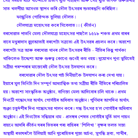
সেই সময়ত মাটি খান্দোতে এভাগ মূৰ্তি পাইছিল আৰু সেই মূৰ্তি ভাগক গুৰুজনাই
সাত খলপীয়া আসনত স্থাপন কৰি দৌল উৎসৱৰ শুভাৰম্ভণি কৰিছিল।
ফাল্গুনিত গোৱিন্দক তুলিয়া দৌলত।
দৌলযাত্ৰা মহোৎসৱ কৰে সিবেলাত।। ( কীৰ্তন)
বৰদোৱাত পাতনি মেলা দৌলযাত্ৰা মহোৎসৱ পাছলৈ ১৫১৮ শকত প্ৰথম বাৰৰ
বাবে মথুৰাদাস বু়ঢ়াআতাই বৰপেটা সত্ৰতো এই উৎসৱৰ প্ৰচলন কৰে। অৱশ্যে
বৰপেটা সত্ৰ আৰু বৰদোৱা থানৰ দৌল উৎসৱৰ ৰীতি - নীতিৰ কিছু পাৰ্থক্য
থাকিলেও উদ্দেশ্য আৰু গুৰুত্ব কোনো গুনেই কম নহয়। দুয়োখন পূন্য ভূমিতেই
সত্ৰীয়া পৰম্পৰাৰ মাজেৰেই দৌল উৎসৱ উদযাপন কৰে।
বৰদোৱাৰ দৌল উৎসৱ পাচঁ দিনীয়াকৈ উদযাপন কৰা দেখা যায়।
ইয়াৰে মূল তিনিটা দিন সম্পূর্ণ আধ্যাত্মিক তথা সত্ৰীয়া ৰীতি নীতিৰে পৰিচালিত
হয়। অৱশ্যে সাংস্কৃতিক অনুষ্ঠান, বাণিজ্য মেলা আদিবোৰ চলি থাকে। প্ৰথম
দিনটেী গন্ধোৎসৱ অৰ্থাৎ গোসাঁইৰ অধিবাস অনুষ্ঠান। পূৰ্ণিমাৰ আগদিনা অৰ্থাৎ
শুক্লা চতুৰ্দশীৰ দিনা গন্ধোৎসৱ পালন কৰে। গন্ধ উৎসৱ হ'ল গোসাঁইৰ অধিবাস
অনুষ্ঠান। এই দিনটোত সন্ধিয়াৰ নাম - প্ৰসঙ্গৰ শেষত গোসাঁইৰ মূৰ্তি ভাগ গায়ন
বায়নে আদৰি কীৰ্তন ঘৰৰ ভিতৰৰ পৰা বাহিৰৰ ' শিলিখা ' বৃক্ষৰ তলত সজা
অস্থায়ী ৰভাঘৰলৈ উলিয়াই আনি পুৰোহিতৰ পূজা অৰ্চনা, সুগন্ধি দ্ৰব্য, গাখীৰ,