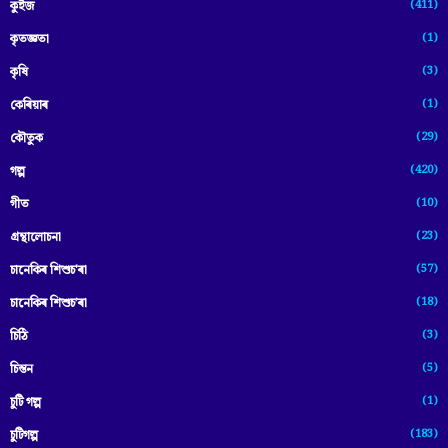
(411)
কুইজ
(1)
কৃতজ্ঞতা
(3)
কৃষি
(1)
কেৰিয়াৰ
(29)
কৌতুক
(420)
গল্প
(10)
গীত
(23)
গ্ৰন্থালোচনা
(57)
চানেকিৰ শিশুচ'ৰা
(18)
চানেকিৰ শিশুচ’ৰা
(3)
চিঠি
(5)
চিন্তন
(1)
চুটি গল্প
(183)
চুটিগল্প