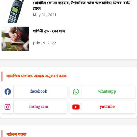
মোবাইল ফোনৰ ব্যৱহাৰ, উপকাৰিতা আৰু অপকাৰিতা-নিজৰা বৰ্মন
ডেকা
May 31, 2021
গাভিনী ভূত - দেৱ দাস
July 19, 2022
সামাজিক মাধ্যমত আমাক অনুসৰণ কৰক
facebook
whatsapp
instagram
youtube
পাঠকৰ মন্তব্য