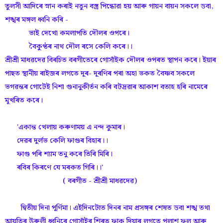
তুলসী আদিৰে স্নান কৰাই নতুন বস্ত্ৰ পিন্ধোৱা হয় আৰু গায়ন বায়ন সকলে ডবা,
শঙ্খৰ মঙ্গল ধ্বনি কৰি -
ভাই দেখো কমলাপতি দৌলৰ ওপৰে।
বৈকুণ্ঠৰ নাথ দৌল ৰসে কেলি কৰে।।
শ্ৰীশ্ৰী মাধৱদেৱ বিৰচিত বৰগীতেৰে গোসাঁইক দৌলৰ ওপৰত স্থাপন কৰে। ইয়াৰ
পাছত স্থানীয় ৰাইজৰ লগতে দূৰ- দূৰণিৰ পৰা অহা ভকত বৈষ্ণব সকলে
ভগৱন্তৰ গোটেই নিশা গুনানুকীৰ্তন কৰি বটদ্ৰৱাৰ আকাশ বতাহ হৰি নামেৰে
মূখৰিত কৰে।
'একান্ত খেলায় কৰুণাময় এ নন্দ কুমাৰ।
দেৱৰ দুর্লভ কেলি ফাগুৰ বিহাৰ।।
ফাগু পৰি শ্যাম তনু কৰে তিৰি মিৰি।
ৰবিৰ কিৰণে যে মৰকত গিৰি।।'
( বৰগীত - শ্ৰীশ্ৰী মাধৱদেৱ)
দ্বিতীয় দিনা পূৰ্ণিমা। এইদিনটোত দিনৰ নাম প্ৰসঙ্গৰ শেষত ডবা শঙ্খ তথা
আয়তিৰ উৰুলী ধ্বনিৰে গোসাঁইৰ শিৰত ফাকু দিয়াৰ লগতে পলাশ ফুল আৰু