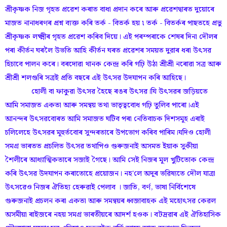
শ্ৰীকৃষ্ণক নিজ গৃহত প্ৰৱেশ কৰাত বাধা প্ৰদান কৰে আৰু প্ৰৱেশদ্বাৰত দুয়োৰে
মাজত নানাধৰণৰ প্ৰশ্ন ব্যক্ত কৰি তৰ্ক - বিতৰ্ক হয় ৷ তৰ্ক - বিতৰ্কৰ পাছতহে প্ৰভু
শ্ৰীকৃষ্ণক লক্ষ্মীৰ গৃহত প্ৰৱেশ কৰিব দিয়ে। এই পৰম্পৰাকে শেষৰ দিনা দৌলৰ
পৰা কীৰ্তন ঘৰলৈ উভতি আহি কীৰ্তন ঘৰত প্ৰৱেশৰ সময়ত দুৱাৰ ধৰা উৎসৱ
হিচাবে পালন কৰে। বৰদোৱা থানক কেন্দ্র কৰি গঢ়ি উঠা শ্ৰীশ্ৰী নৰোৱা সত্ৰ আৰু
শ্ৰীশ্ৰী শলগুৰি সত্ৰই প্ৰতি বছৰে এই উৎসৱ উদযাপন কৰি আহিছে।
হোলী বা ফাকুৱা উৎসৱ হৈছে ৰঙৰ উৎসৱ।যি উৎসৱৰ জড়িয়তে
আমি সমাজত একতা আৰু সমন্বয় তথা ভাতৃত্ববোধ গঢ়ি তুলিব পাৰো।এই
আনন্দৰ উৎসৱবোৰত আমি সমাজত ঘটিব পৰা নেতিবাচক দিশসমূহ এৰাই
চলিলেহে উৎসৱৰ মূহুৰ্তবোৰ সুন্দৰতাৰে উপভোগ কৰিব পাৰিম।যদিও হোলী
সমগ্র ভাৰতত প্ৰচলিত উৎসৱ তথাপিও গুৰুজনাই অসমত ইয়াক সুকীয়া
শৈলীৰে আধ্যাত্মিকতাৰে সজাই গৈছে। আমি সেই নিজৰ মূল খুটিতোক কেন্দ্র
কৰি উৎসৱ উদযাপন কৰাতোহে প্ৰয়োজন। নহ'লে অদূৰ ভৱিষ্যতে দৌল যাত্রা
উৎসৱেও নিজৰ ঐতিহ্য হেৰুৱাই পেলাব । জাতি, বৰ্ণ, ভাষা নিৰ্বিশেষে
গুৰুজনাই প্ৰচলন কৰা একতা আৰু সমন্বয়ৰ ধ্বজাবাহক এই মহোৎসৱ কেৱল
অসমীয়া ৰাইজৰে নহয় সমগ্র ভাৰতীয়ৰে আদৰ্শ হওক। বটদ্ৰৱাৰ এই ঐতিহাসিক