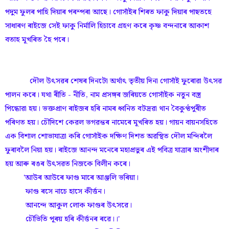
পদুম ফুলৰ পাহি দিয়াৰ পৰম্পৰা আছে। গোসাঁইৰ শিৰত ফাকু দিয়াৰ পাছতহে
সাধাৰণ ৰাইজে সেই ফাকু নিৰ্মালি হিচাবে গ্ৰহণ কৰে কৃষ্ণ বন্দনাৰে আকাশ
বতাহ মূখৰিত হৈ পৰে।
দৌল উৎসৱৰ শেষৰ দিনটো অৰ্থাৎ তৃতীয় দিনা গোসাঁই ফুৰোৱা উৎসৱ
পালন কৰে। যথা ৰীতি - নীতি, নাম প্ৰসঙ্গৰ জৰিয়তে গোসাঁইক নতুন বস্ত্ৰ
পিন্ধোৱা হয়। ভক্তপ্ৰাণ ৰাইজৰ হৰি নামৰ ধ্বনিত বটদ্ৰৱা থান বৈকুণ্ঠপুৰীত
পৰিণত হয়। চৌদিশে কেৱল ভগৱন্তৰ নামেৰে মূখৰিত হয়। গায়ন বায়নসহিতে
এক বিশাল শোভাযাত্রা কৰি গোসাঁইক দক্ষিণ দিশত অৱস্থিত দৌল মন্দিৰলৈ
ফুৰাবলৈ নিয়া হয়। ৰাইজে আনন্দ মনেৰে মহাপ্রভুৰ এই পবিত্র যাত্ৰাৰ অংশীদাৰ
হয় আৰু ৰঙৰ উৎসৱত নিজকে বিলীন কৰে।
'আউৰ আউৰে ফাগু মাৰে আঞ্জলি ভৰিয়া।
ফাগু ৰসে নাচে হাসে কীৰ্ত্তন।
আনন্দে আকুল লােক ফাগুৰ উৎসৱে।
চৌভিতি পূৰয় হৰি কীৰ্ত্তনৰ ৰৱে।।'