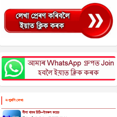
ন-পুৰণি লেখা
নীলা খামৰ চিঠি••ইমৰুল কয়েচ