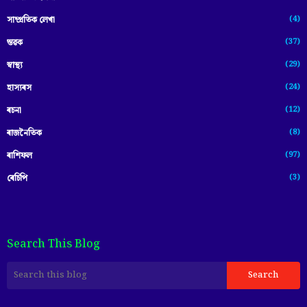
(4)
সাম্প্ৰতিক লেখা
(37)
স্তৱক
(29)
স্বাস্থ্য
(24)
হাস্যৰস
(12)
ৰচনা
(8)
ৰাজনৈতিক
(97)
ৰাশিফল
(3)
ৰেচিপি
Search This Blog