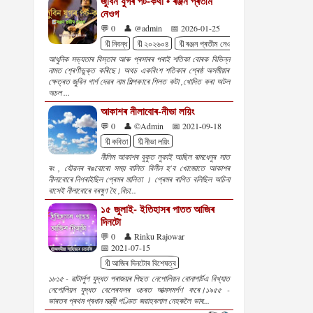
জুবিন যুগৰ পট-কথা • ৰঞ্জন প্ৰতীম
নেওগ
💬 0
👤 @admin
📅 2026-01-25
🔖নিবন্ধ
🔖২০২৬০৪
🔖ৰঞ্জন প্ৰতীম নেওগ
আধুনিক সভ্যতাৰ বিস্তাৰ আৰু প্ৰসাৰৰ পৰাই শতিকা বোৰক বিভিন্ন
নামত শ‌্ৰেণীভুক্ত কৰিছে। অথচ একবিংশ শতিকাৰ শ্ৰেষ্ঠ অসমীয়াৰ
ক্ষেত্ৰত জুবিন গাৰ্গ দেৱৰ নাম শিল্পকাৰে শিলত কটা ,খোদিত কৰা অটল
অচল ...
আকাশৰ নীলাবোৰ-নীভা লয়িং
💬 0
👤 ©Admin
📅 2021-09-18
🔖কবিতা
🔖নীভা লয়িং
নীলিম আকাশৰ বুকুত লুকাই আছিল ৰামধেনুৰ সাত
ৰং , যৌৱনৰ ৰঙবোৰো সময় বালিত বিলীন হ'ব খোজোতে আকাশৰ
নীলাবোৰে নিগৰাইছিল প্ৰেমৰ মালিতা । প্ৰেমৰ ৰাগিত বলিছিল অচিনা
বাসেই নীলাবোৰে বৰষুণ হৈ ,বিচা...
১৫ জুলাই- ইতিহাসৰ পাতত আজিৰ
দিনটো
💬 0
👤 Rinku Rajowar
📅 2021-07-15
🔖আজিৰ দিনটোৰ বিশেষত্ব
১৮১৫ - ৱাটাৰ্লুপ যুদ্ধত পৰাজয়ৰ পিছত নেপোলিয়ন বোনাপাৰ্টএ বিখ্যাত
নেপোলিয়ন যুদ্ধত বেলেৰফনৰ ওচৰত আত্মসমৰ্পণ কৰে।১৯৫৫ -
ভাৰতৰ প্ৰথম প্ৰধান মন্ত্ৰী পণ্ডিত জৱাহৰলাল নেহৰুলৈ ভাৰ...