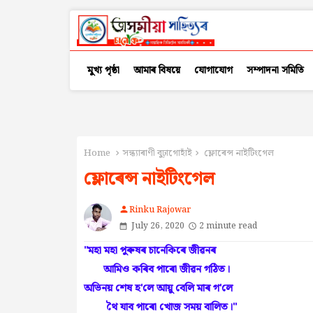
মুখ্য পৃষ্ঠা
আমাৰ বিষয়ে
যোগাযোগ
সম্পাদনা সমিতি
Home
সন্ধ্যাৰাণী বুঢ়াগোহাঁই
ফ্লোৰেন্স নাইটিংগেল
ফ্লোৰেন্স নাইটিংগেল
Rinku Rajowar
person
July 26, 2020
2 minute read
''মহা মহা পুৰুষৰ চানেকিৰে জীৱনৰ
আমিও কৰিব পাৰো জীৱন গঠিত।
অভিনয় শেষ হ'লে আয়ু বেলি মাৰ গ'লে
থৈ যাব পাৰো খোজ সময় বালিত‌।''