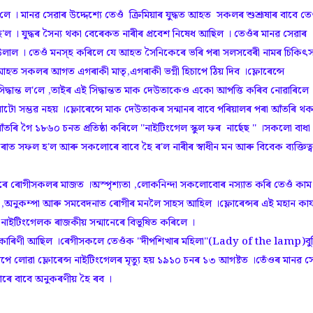
ল'লে । মানৱ সেৱাৰ উদ্দেশ্যে তেওঁ ক্ৰিমিয়াৰ যুদ্ধত আহত সকলৰ শুশ্ৰূষাৰ বাবে তে
 হ'ল । যুদ্ধৰ সৈন্য থকা বেৰেকত নাৰীৰ প্ৰবেশ নিষেধ আছিল । তেওঁৰ মানৱ সেৱাৰ
থ উলাল । তেওঁ মনস্হ কৰিলে যে আহত সৈনিকেৰে ভৰি পৰা সলসবেৰী নামৰ চিকিৎ
আহত সকলৰ আগত এগৰাকী মাতৃ,এগৰাকী ভগ্নী হিচাপে ঠিয় দিব ।ফ্লোৰেন্সে
্ধান্ত ল'লে ,তাইৰ এই সিদ্ধান্তত মাক দেউতাকেও একো আপত্তি কৰিব নোৱাৰিলে
কৰাটো সম্ভৱ নহয় ।ফ্লোৰেন্সে মাক দেউতাকৰ সন্মানৰ বাবে পৰিয়ালৰ পৰা আঁতৰি থক
তৰি গৈ ১৮৬০ চনত প্ৰতিষ্ঠা কৰিলে ''নাইটিংগেল স্কুল ফৰ নাৰ্ছেছ '' ‌।সকলো বাধা
 কৰাত সফল হ'ল আৰু সকলোৰে বাবে হৈ ৰ'ল নাৰীৰ স্বাধীন মন আৰু বিবেক ব্যক্তিত্
ুৰে ৰোগীসকলৰ মাজত ।অস্পৃশ্যতা ,লোকনিন্দা সকলোবোৰ নস্যাত কৰি তেওঁ কাম
ম ,অনুকম্পা আৰু সমবেদনাত ৰোগীৰ মনলৈ সাহস আহিল ।ফ্লোৰেন্সৰ এই মহান কাৰ্
নাইটিংগেলক ৰাজকীয় সন্মানেৰে বিভূষিত কৰিলে ।
্ৰূষা কাৰিণী আছিল ।ৰেগীসকলে তেওঁক ''দীপশিখাৰ মহিলা''(Lady of the lamp)বু
 লোৱা ফ্লোৰেন্স নাইটিংগেলৰ মৃত্যু হয় ১৯১০ চনৰ ১৩ আগষ্টত ।তেঁওৰ মানৱ স
কলোৰে বাবে অনুকৰণীয় হৈ ৰব ।