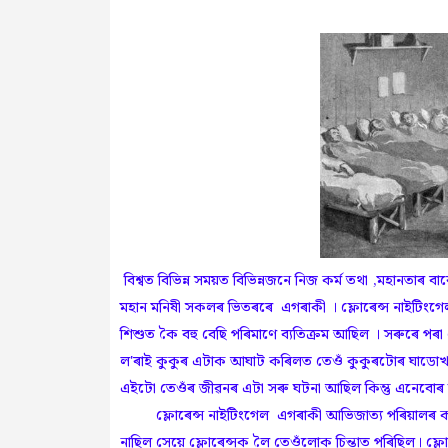
বিশ্বত বিভিন্ন সময়ত বিভিন্নজনে নিজ কৰ্ম তথা ,মহানতা
মহান মনিষী সকলৰ ভিতৰৰে এগৰাকী । ফ্লোৰেন্স নাইটিংগ
শিশুত কৈ বহু বেছি পৰিমাণে ব্যতিক্ৰম আছিল । সৰুৰে পৰ
ল'ৰাই কুকুৰ এটাক আঘাট কৰিলত তেওঁ কুকুৰটোৰ ঘাডোখ
এইটো তেওঁৰ জীৱনৰ এটা সৰু ঘটনা আছিল কিন্তু এনেবোৰ 
ফ্লোৰেন্স নাইটিংগেল এগৰাকী আভিজাত্য পৰিয়ালৰ কন্য
নাছিল সেয়ে ফ্লোৰেন্সক লৈ তেওঁলোক চিন্তাত পৰিছিল। ফ