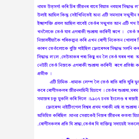
নামত উত্সৰ্গা কৰি চিৰ জীৱনৰ বাবে বিয়াত নবহাৰ সিদ্ধান্ত 
উলাই আহিল কিন্তু সেইখিনিতেই অন্য এটি সমস্যাৰ সন্মূখীন
ইচ্ছাশক্তি প্ৰবল আছিল বাবেই তেওঁৰ সন্মুখত আন এটি প
খনলৈকে তেওঁ যাব এগৰাকী শুশ্ৰূষা কাৰিণী ৰূপে । তেওঁ 
নিজাববীয়াকৈ পৰিকল্পনা কৰি এখন ৰোগী নিকেতন খোলাৰ সিদ
কাৰণ তেওঁলোকে বুজি পাইছিল ফ্লোৰেন্সৰ সিদ্ধান্ত সলনি 
সিদ্ধান্ত ল'লে ,দেউতাকৰ পৰা কিছু ধন লৈ তেওঁ ঘৰৰ পৰা আঁ
নেউচী তেওঁ নিজকে এগৰাকী শুশ্ৰূষা কাৰিণী ৰূপে প্ৰতিষ্ঠা
প্ৰতীক ।
‌ এটি ঢিমিক -ধামাক লেম্প লৈ তেওঁ ৰাতি ৰাতি ঘূৰি ফ
কৰে ৰোগীসকলৰ জীৱনদায়িনী হিচাপে । তেওঁৰ শুশ্ৰূষা,মৰ
সমাজৰ চকু মুকলি কৰি দিলে ।১৯০৭ চনত ইংলেণ্ড ৰ ৰজাই 
‌ ফ্লোৰেন্স নাইটিংগেল বিশ্বৰ প্ৰথম গৰাকী নাৰ্ছ বা শুশ
অভিহিত কৰিছিল ।মানৱ সেৱাকেই নিজৰ জীৱনৰ কতব্য হিচাপে
,ৰোগীসকলৰ প্ৰতি যি শ্ৰদ্ধা,তেওঁৰ যি ব্যক্তিত্ব সদায়েই স