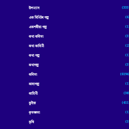
(333
উপন্যাস
(6
এক মিনিটৰ গল্প
(1
একশৰীয়া গল্প
(3
কথা কবিতা
(2
কথা কাহিনী
(1
কথা গল্প
(3
কথাগল্প
(6194
কবিতা
(1
কাব্যগল্প
(38
কাহিনী
(411
কুইজ
(1
কৃতজ্ঞতা
(3
কৃষি