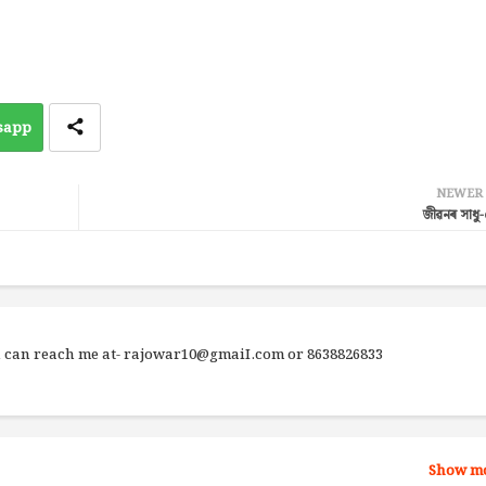
sapp
NEWER
জীৱনৰ সাধু
ou can reach me at- rajowar10@gmaiI.com or 8638826833
Show m