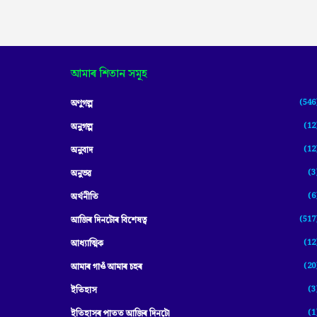
আমাৰ শিতান সমূহ
(546
অণুগল্প
(12
অনুগল্প
(12
অনুবাদ
(3
অনুভৱ
(6
অৰ্থনীতি
(517
আজিৰ দিনটোৰ বিশেষত্ব
(12
আধ্যাত্মিক
(20
আমাৰ গাওঁ আমাৰ চহৰ
(3
ইতিহাস
(1
ইতিহাসৰ পাতত আজিৰ দিনটো