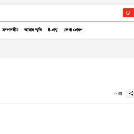
সম্পাদকীয়
আমাৰ স্মৃতি
ই-গ্ৰন্থ
লেখা প্ৰেৰণ
0
share