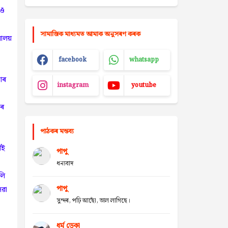
ওঁ
সামাজিক মাধ্যমত আমাক অনুসৰণ কৰক
সালয়
facebook
whatsapp
াৰ
instagram
youtube
বৰ
পাঠকৰ মন্তব্য
যই
পাপু
ধন্যবাদ
লি
পাপু
েৱা
সুন্দৰ, পঢ়ি আছোঁ, ভাল লাগিছে।
ধৰ্ম ডেকা