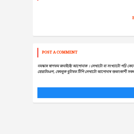
POST A COMMENT
নমস্কাৰ স্বাগতম জনাইছোঁ আপোনাক । লেখাটো বা সংখ্যাটো পঢ়ি কেন
হোৱাটচএপ, ফেচবুক বুটামত টিপি লেখাটো আপোনাৰ শুভাংকাশী সকলৰ 