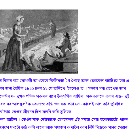
ৰ বাবে নিজৰ নাম সোণালী আখৰেৰে জিলিকাই থৈ গৈছে আৰু ফ্লোৰেন্স নাইটিংগেলো 
েলৰ জন্ম হৈছিল ১৮২০ চনৰ ১২ মে তাৰিখে ইংলেণ্ড ত । সৰুৰে পৰা তেখেত আন
া তেওঁৰ মন দুখত পতিত সকলৰ বাবে উত্সৰ্গিত আছিল ।সৰুকালতে এবাৰ এজন দুষ্
ৰত বৰ আলফুলকৈ বেণ্ডেজ বান্ধি তদাৰক কৰি সোনকালেই ভাল কৰি তুলিছিল ।
ঘটনাই তেওঁৰ জীৱনৰ দিশ সলনি কৰি তুলিলে ।
া আছিল । তেওঁৰ মাক দেউতাকে ফ্লোৰেন্সৰ এই সমাজ সেৱা মনোভাৱটো পচন্দ
্লোৰেন্সে মনটো ডাঠ কৰি ল'লে আৰু সমাজৰ কথালৈ কাণ নিদি নিজকে মানৱ সেৱাৰ