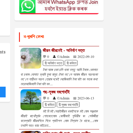
ন-পুৰণি লেখা
জীৱন জীৱনেই - অনিৰ্বাণ দত্ত
nts
💬 0
👤 ©Admin
📅 2022-09-10
🔖অনিৰ্বাণ দত্ত
🔖কবিতা
টকা আৰু চকা চলি থকা বস্তু আমি টকাৰ কোলাত
বা চকাৰ দোলাত ভ্ৰমি ফুৰা মানুহ ৷টকা নহ’লে আমাৰ জীৱন অচলচকা
নহ’লে গাড়ীখন অচল হোৱাৰ দৰেই ৷আজিকালি টকা ঘটা বৰ সহজ কথা
নহয়আজিকালি টকা ঘটা বৰ ...
গছ-সূৰজ বৰগোহাঁই
💬 0
👤 ©Admin
📅 2023-06-13
🔖কবিতা
🔖সূৰজ বৰগোহাঁই
মই যি মই সেয়াইজীৱন থকালৈকে মই মোৰ সত্ত্বাক
জীয়াই ৰাখোঁসূৰ্যৰ পোহৰতমোৰ কোষীকাই পৃথিৱীৰ ৰং সেউজীয়া
কৰেপ্ৰতি জীৱৰশিৰে শিৰে প্ৰতিপল মোৰ নিশ্বাস বৈ থাকে....মোৰ
তথাপি অহং ভাৱ নাইচেত...