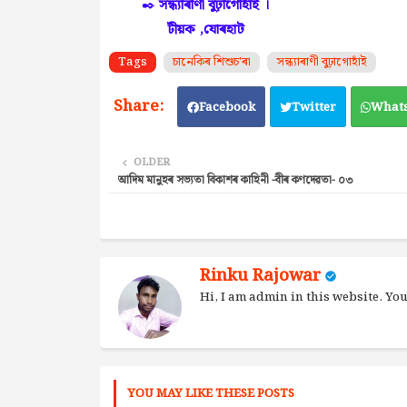
✒️
সন্ধ্যাৰাণী বুঢ়াগোহাঁই ।
টীয়ক ,যোৰহাট
Tags
চানেকিৰ শিশুচ'ৰা
সন্ধ্যাৰাণী বুঢ়াগোহাঁই
Facebook
Twitter
What
OLDER
আদিম মানুহৰ সভ্যতা বিকাশৰ কাহিনী -বীৰ কণদেৱতা- ০৩
Rinku Rajowar
Hi, I am admin in this website. Y
YOU MAY LIKE THESE POSTS