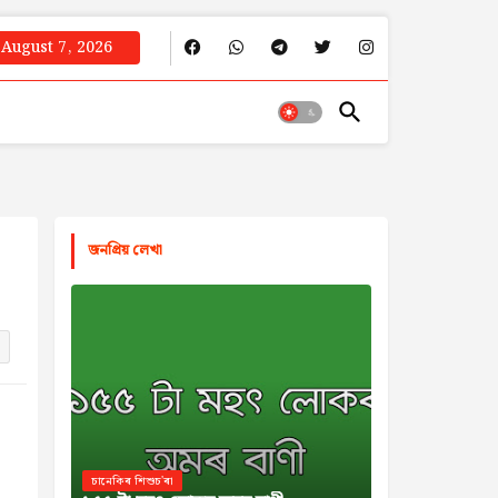
August 7, 2026
জনপ্রিয় লেখা
চানেকিৰ শিশুচ'ৰা