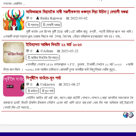
লগতৰং ধেমালিত ...
অভিভাৱকে বিয়াতকৈ নাৰী সৱলীকৰণত গুৰুত্ব দিয়া উচিত | মেঘালী বৰুৱা
💬 0
👤 Rinku Rajowar
📅 2022-03-02
🔖প্ৰবন্ধ
🔖মেঘালী বৰুৱা
সৃষ্টি কৰ্তাৰ এক বিশেষ সৃষ্টি হৈছে নাৰী।এই নাৰীক মাতৃ, ভগ্নী , পত্নী বিভিন্ন ৰূপে পাব পাৰি।
এগৰাকী কন্যা সন্তান জন্ম হোৱাৰ পিছৰে পৰা শৈশৱ, কৈশোৰ, যৌৱন পৰিয়ালৰ ছত্ৰছায়াত পাৰ হয়। তাৰ...
ইতিহাসত আজিৰ দিনটো ২২ মাৰ্চ ২০২৩
💬 0
👤 ©Admin
📅 2023-03-22
🔖আজিৰ দিনটোৰ বিশেষত্ব
▫️অসমীয়া লেখাৰে ১৪২৯ ভাস্কৰাব্দৰ ৭ চ'ত , বুধবাৰ , ইংৰাজী লেখাৰে ২২ মাৰ্চ ২০২৩ ▫️আজি
বিশ্ব জল দিৱস । ▫️১৮৯২ চনৰ আজিৰ তাৰিখতে জোনাকী যুগৰ অসমীয়া কবি বিষ্ণুপ্ৰিয়া দেৱীৰ মৃত্যু...
সিপুৰীলৈ যাওঁতে-মুন শৰ্মা
💬 0
👤 Unknown
📅 2021-08-27
🔖কবিতা
🔖মুন শৰ্মা
সেইদিন আহিব মই গুচি যাম ,আনে যোৱা বাটেদি গোপনে গোপনে।যোৱা আগদিনা সকলোকে কৈ
যামনাহো দুনাই উভতি চিৰদিন চিৰকাল।নিবলৈ একো নাই খালি হাতে যাম,থকা বোৰ নিব পৰা অধিকাৰ নাই,ইয়াতেই
পেলাই দিম এই সকলো,...