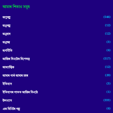
আমাৰ শিতান সমূহ
(546)
অণুগল্প
(12)
অনুগল্প
(12)
অনুবাদ
(3)
অনুভৱ
(6)
অৰ্থনীতি
(517)
আজিৰ দিনটোৰ বিশেষত্ব
(12)
আধ্যাত্মিক
(20)
আমাৰ গাওঁ আমাৰ চহৰ
(3)
ইতিহাস
(1)
ইতিহাসৰ পাতত আজিৰ দিনটো
(333)
উপন্যাস
(6)
এক মিনিটৰ গল্প