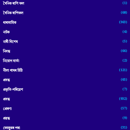
(1)
দৈনিক ৰাশি ফল
(68)
দৈনিক ৰাশিফল
(363)
ধাৰাবাহিক
(4)
নাটক
(5)
নাৰী বিশেষ
(66)
নিবন্ধ
(2)
নিয়োগ বাৰ্তা
(121)
নীলা খামৰ চিঠি
(65)
প্রবন্ধ
(7)
প্ৰকৃতি-পৰিৱেশ
(932)
প্ৰবন্ধ
(57)
প্ৰেৰণা
(9)
প্ৰৱন্ধ
(31)
ফেচবুকৰ পৰা