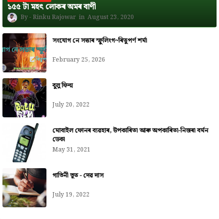
১৫৫ টা মহৎ লোকৰ অমৰ বাণী
Rinku Rajowar
August 23, 2020
সংযোগ নে সত্তাৰ স্ফুলিংগ~ৰিতুপৰ্ণ শৰ্মা
February 25, 2026
বুলু ফিল্ম
July 20, 2022
মোবাইল ফোনৰ ব্যৱহাৰ, উপকাৰিতা আৰু অপকাৰিতা-নিজৰা বৰ্মন
ডেকা
May 31, 2021
গাভিনী ভূত - দেৱ দাস
July 19, 2022