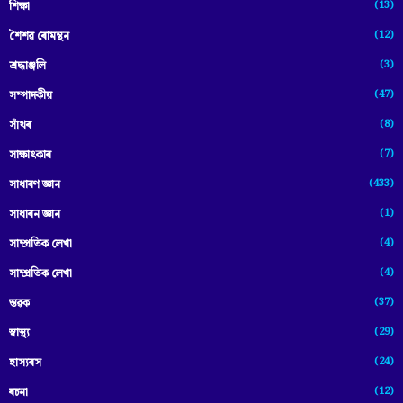
(13)
শিক্ষা
(12)
শৈশৱ ৰোমন্থন
(3)
শ্ৰদ্ধাঞ্জলি
(47)
সম্পাদকীয়
(8)
সাঁথৰ
(7)
সাক্ষাৎকাৰ
(433)
সাধাৰণ জ্ঞান
(1)
সাধাৰন জ্ঞান
(4)
সাম্প্রতিক লেখা
(4)
সাম্প্ৰতিক লেখা
(37)
স্তৱক
(29)
স্বাস্থ্য
(24)
হাস্যৰস
(12)
ৰচনা