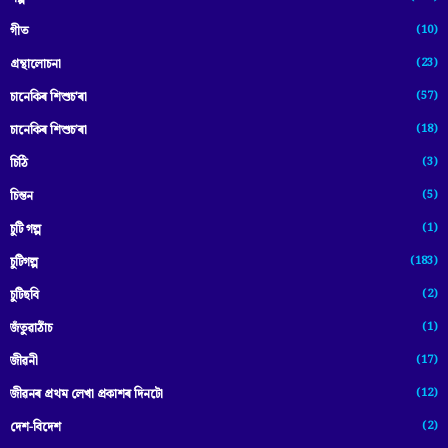
(10)
গীত
(23)
গ্ৰন্থালোচনা
(57)
চানেকিৰ শিশুচ'ৰা
(18)
চানেকিৰ শিশুচ’ৰা
(3)
চিঠি
(5)
চিন্তন
(1)
চুটি গল্প
(183)
চুটিগল্প
(2)
চুটিছবি
(1)
জঁতুৱাঠাঁচ
(17)
জীৱনী
(12)
জীৱনৰ প্ৰথম লেখা প্ৰকাশৰ দিনটো
(2)
দেশ-বিদেশ