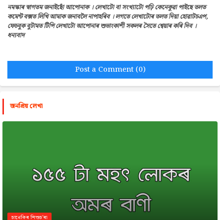
নমস্কাৰ স্বাগতম জনাইছোঁ আপোনাক । লেখাটো বা সংখ্যাটো পঢ়ি কেনেকুৱা পাইছে তলত
কমেন্ট বক্সত লিখি আমাক জনাবলৈ নাপাহৰিব । লগতে লেখাটোৰ তলত দিয়া হোৱাটচএপ,
ফেচবুক বুটামত টিপি লেখাটো আপোনাৰ শুভাংকাশী সকলৰ সৈতে শ্বেয়াৰ কৰি দিব ।
ধন্যবাদ
Post a Comment (0)
জনপ্রিয় লেখা
চানেকিৰ শিশুচ'ৰা