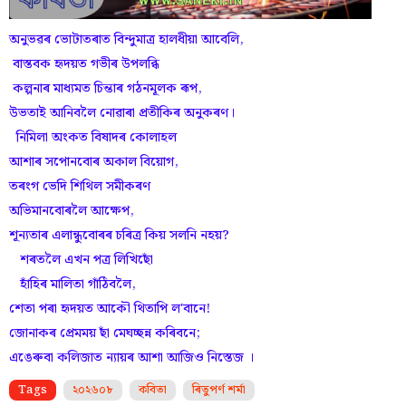
অনুভৱৰ ভোটাতৰাত বিন্দুমাত্ৰ হালধীয়া আবেলি,
বাস্তবক হৃদয়ত গভীৰ উপলব্ধি
কল্পনাৰ মাধ্যমত চিন্তাৰ গঠনমূলক ৰূপ,
উভতাই আনিবলৈ নোৱাৰা প্ৰতীকিৰ অনুকৰণ।
নিমিলা অংকত বিষাদৰ কোলাহল
আশাৰ সপোনবোৰ অকাল বিয়োগ,
তৰংগ ভেদি শিথিল সমীকৰণ
অভিমানবোৰলৈ আক্ষেপ,
শূন্যতাৰ এলান্ধুবোৰৰ চৰিত্ৰ কিয় সলনি নহয়?
শৰতলৈ এখন পত্ৰ লিখিছোঁ
হাঁহিৰ মালিতা গাঁঠিবলৈ,
শেতা পৰা হৃদয়ত আকৌ থিতাপি ল'বানে!
জোনাকৰ প্ৰেমময় ছাঁ মেঘচ্ছন্ন কৰিবনে;
এঙেৰুবা কলিজাত ন্যায়ৰ আশা আজিও নিস্তেজ ।
Tags
২০২৬০৮
কবিতা
ৰিতুপৰ্ণ শৰ্মা