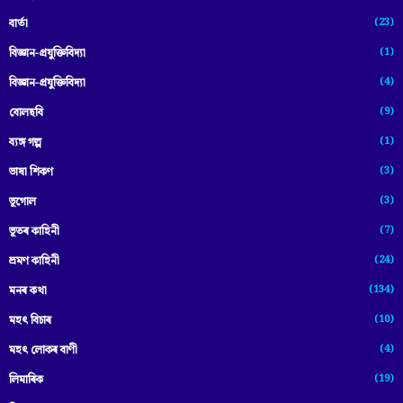
(23)
বাৰ্তা
(1)
বিজ্ঞান-প্রযুক্তিবিদ্যা
(4)
বিজ্ঞান-প্ৰযুক্তিবিদ্যা
(9)
বোলছবি
(1)
ব্যঙ্গ গল্প
(3)
ভাষা শিকণ
(3)
ভূগোল
(7)
ভূতৰ কাহিনী
(24)
ভ্ৰমণ কাহিনী
(134)
মনৰ কথা
(10)
মহৎ বিচাৰ
(4)
মহৎ লোকৰ বাণী
(19)
লিমাৰিক