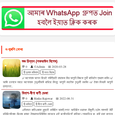
ন-পুৰণি লেখা
শুভ চিন্তন (লকডাউন বিশেষ)
💬 0
👤 ©Admin
📅 2020-03-28
🔖দুলাল ৰবিদাস
🔖মহৎ বিচাৰ
১/ আপোনাৰ আগত যিয়েই পৰিস্থিতি নাথাকক কিয় আপুনি নিজকে সুখী ৰাখিবলৈ প্ৰয়াস কৰিব ৷২/
আজি হবপাৰে সময়ে আপোনাক গৃহবন্দীকৰি ৰাখিছে কিন্তু আপুনি মনটোক গৃহবন্দী নকৰিব ৷৩/ ইমান দিনধৰি আপুনি
ব্যস্ততা...
বিনাশ-ৰীণা ৰাণী ডেকা
💬 0
👤 Rinku Rajowar
📅 2022-08-31
🔖কবিতা
🔖ৰীণা ৰাণী ডেকা
এদিনাখন ৰাতিএজাক ধুমুহাই কৰিছিল আমনি,লগত আহিছিল ভয়ানক বিজুলী।হঠাৎ সাৰপাই উঠি
বহিছিলোঁমোৰ বিচনাৰ কাষত টামডালতখিৰিকিৰ ফাকেৰে চাই ৰলোঁদেখিলোঁ বাহিৰত।প্ৰকৃতিয়ে ৰং কৰি থকা জগতৰ