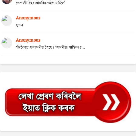
ভোগালী বিহুৰ আন্তৰিক ওলগ যাচিলোঁ।
Anonymous
সুন্দৰ
Anonymous
সঁচাকৈয়ে প্ৰশংসনীয় হৈছে। "অসমীয়া সাহিত্য চ...