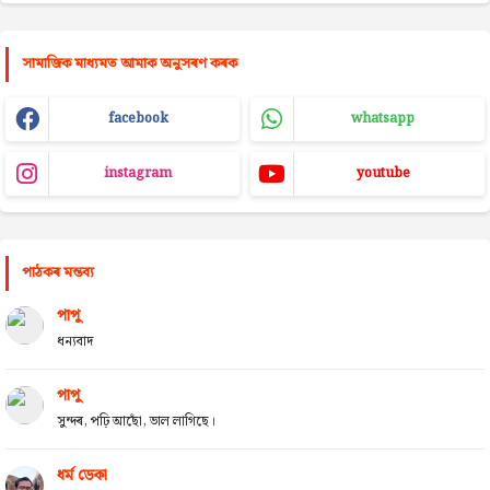
সামাজিক মাধ্যমত আমাক অনুসৰণ কৰক
facebook
whatsapp
instagram
youtube
পাঠকৰ মন্তব্য
পাপু
ধন্যবাদ
পাপু
সুন্দৰ, পঢ়ি আছোঁ, ভাল লাগিছে।
ধৰ্ম ডেকা