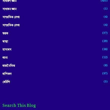
(433)
সাধাৰণ জ্ঞান
(1)
সাধাৰন জ্ঞান
(4)
সাম্প্রতিক লেখা
(4)
সাম্প্ৰতিক লেখা
(37)
স্তৱক
(29)
স্বাস্থ্য
(24)
হাস্যৰস
(12)
ৰচনা
(8)
ৰাজনৈতিক
(97)
ৰাশিফল
(3)
ৰেচিপি
Search This Blog