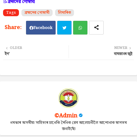
📝
ব্ৰহ্মদেৱ গোস্বামী
Tags
ব্ৰহ্মদেৱ গোস্বামী
লিমাৰিক
Facebook
Twi
Wh
OLDER
NEWER
ইগ'
বাঘজানৰ জুই
tter
ats
ap
p
©Admin
নমস্কাৰ অসমীয়া সাহিত্যৰ চানেকি দৈনিক ৱেব আলোচনীলৈ আপোনাক স্বাগতম
জনাইছোঁ