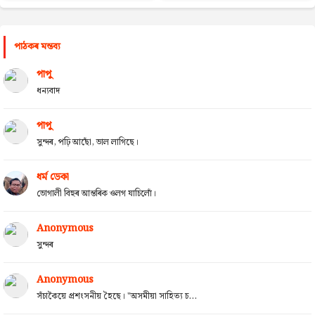
পাঠকৰ মন্তব্য
পাপু
ধন্যবাদ
পাপু
সুন্দৰ, পঢ়ি আছোঁ, ভাল লাগিছে।
ধৰ্ম ডেকা
ভোগালী বিহুৰ আন্তৰিক ওলগ যাচিলোঁ।
Anonymous
সুন্দৰ
Anonymous
সঁচাকৈয়ে প্ৰশংসনীয় হৈছে। "অসমীয়া সাহিত্য চ...