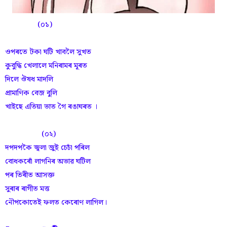
(০১)
ওপৰতে টকা ঘটি খাবলৈ সুখত
কুবুদ্ধি খেলালে মনিৰামৰ মূৰত
দিলে ঔষধ মাদলি
প্ৰামাণিক বেজ বুলি
খাইছে এতিয়া ভাত গৈ ৰঙাঘৰত ।
(০২)
দপদপকৈ জ্বলা জুই চেচাঁ পৰিল
বোধকৰোঁ লাগনিৰ অভাৱ ঘটিল
পৰ তিৰীত আসক্ত
সুৰাৰ ৰাগীত মত্ত
নৌপকোতেই ফলত কেৰোণ লাগিল।