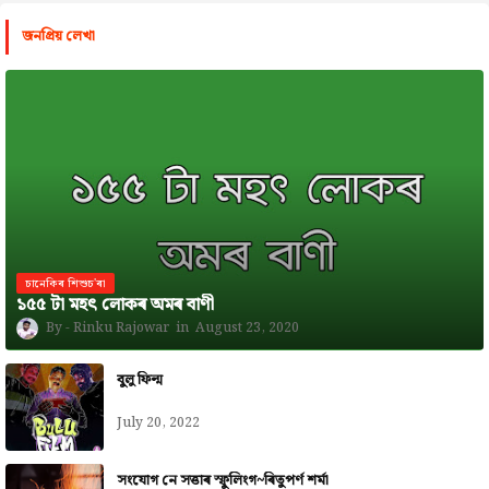
জনপ্রিয় লেখা
চানেকিৰ শিশুচ'ৰা
১৫৫ টা মহৎ লোকৰ অমৰ বাণী
Rinku Rajowar
August 23, 2020
বুলু ফিল্ম
July 20, 2022
সংযোগ নে সত্তাৰ স্ফুলিংগ~ৰিতুপৰ্ণ শৰ্মা