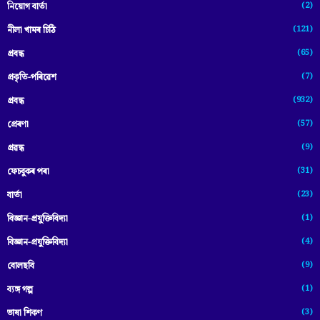
(2)
নিয়োগ বাৰ্তা
(121)
নীলা খামৰ চিঠি
(65)
প্রবন্ধ
(7)
প্ৰকৃতি-পৰিৱেশ
(932)
প্ৰবন্ধ
(57)
প্ৰেৰণা
(9)
প্ৰৱন্ধ
(31)
ফেচবুকৰ পৰা
(23)
বাৰ্তা
(1)
বিজ্ঞান-প্রযুক্তিবিদ্যা
(4)
বিজ্ঞান-প্ৰযুক্তিবিদ্যা
(9)
বোলছবি
(1)
ব্যঙ্গ গল্প
(3)
ভাষা শিকণ