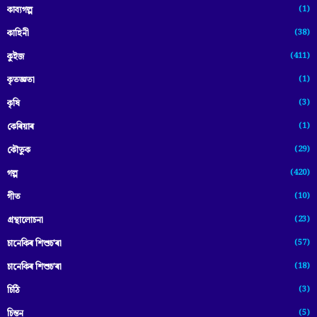
(1)
কাব্যগল্প
(38)
কাহিনী
(411)
কুইজ
(1)
কৃতজ্ঞতা
(3)
কৃষি
(1)
কেৰিয়াৰ
(29)
কৌতুক
(420)
গল্প
(10)
গীত
(23)
গ্ৰন্থালোচনা
(57)
চানেকিৰ শিশুচ'ৰা
(18)
চানেকিৰ শিশুচ’ৰা
(3)
চিঠি
(5)
চিন্তন