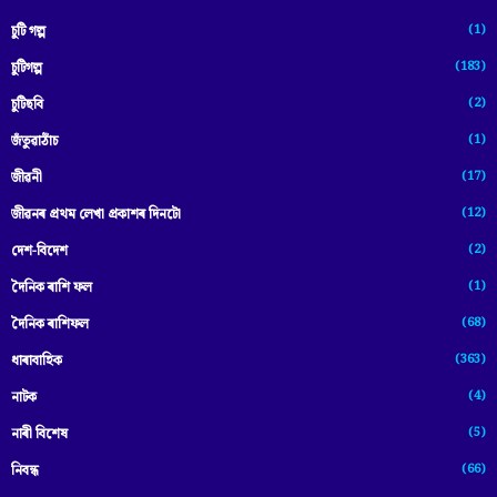
(1)
চুটি গল্প
(183)
চুটিগল্প
(2)
চুটিছবি
(1)
জঁতুৱাঠাঁচ
(17)
জীৱনী
(12)
জীৱনৰ প্ৰথম লেখা প্ৰকাশৰ দিনটো
(2)
দেশ-বিদেশ
(1)
দৈনিক ৰাশি ফল
(68)
দৈনিক ৰাশিফল
(363)
ধাৰাবাহিক
(4)
নাটক
(5)
নাৰী বিশেষ
(66)
নিবন্ধ