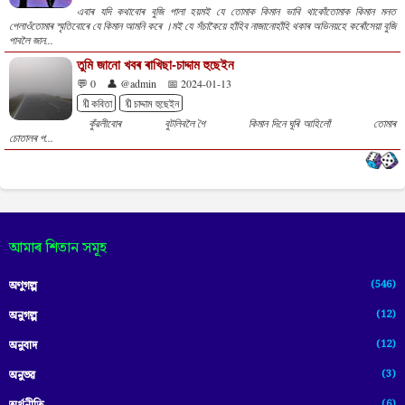
এবাৰ যদি কথাবোৰ বুজি পালা হয়মই যে তোমাক কিমান ভাবি থাকোঁতোমাক কিমান মনত
পেলাওঁতোমাৰ স্মৃতিবোৰে যে কিমান আমনি কৰে ।মই যে সঁচাকৈয়ে হাঁহিব নাজানোহাঁহি থকাৰ অভিনয়হে কৰোঁসেয়া বুজি
পাবলৈ জান...
তুমি জানো খবৰ ৰাখিছা-চাদ্দাম হুছেইন
💬 0
👤 @admin
📅 2024-01-13
🔖কবিতা
🔖চাদ্দাম হুছেইন
কুঁৱলীবোৰ বুটলিবলৈ গৈ কিমান দিনে ঘূৰি আহিলোঁ তোমাৰ
চোতালৰ প...
আমাৰ শিতান সমূহ
(546)
অণুগল্প
(12)
অনুগল্প
(12)
অনুবাদ
(3)
অনুভৱ
(6)