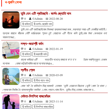
ন-পুৰণি লেখা
তুমি যেন এটি প্ৰতিচ্ছবি - ভাৰ্গব জ্যোতি দাস
💬 0
👤 ©Admin
📅 2022-08-28
🔖কবিতা
🔖ভাৰ্গব জ্যোতি দাস
তুমি যেন এটি প্ৰতিচ্ছবিমোৰ নিথৰুৱা হৃদয়ৰভাগৰুৱা মনৰ ,অক্লান্ত সময় এটি যেনজীয়া কাহিনী।
স্বপ্নৰ মায়াৰে জীৱনৰ ভেঁটি ভাঙিহৃদয়ৰ স্পন্দন চুই যোৱাযেন এটি গীতৰ কলি তুমি,মোৰ উকা কেনভাচৰ বগা
আৱৰণতৰঙা...
লক্ষ্য~জয়াশ্ৰী বৰ্মন
💬 0
👤 ©Admin
📅 2022-01-19
🔖কবিতা
🔖জয়াশ্ৰী বৰ্মন
যাত্ৰা কৰিছো এটি অন্তহীন পথেৰে,নাজানো ক'ত হ'ব ইয়াৰ সমাপ্তিবুকুত হেজাৰ
সপোনৰ বোজা কঢ়িয়াইপাৰিম জানো সপোনবোৰ&n...
স্বৰ্গীয় প্ৰেম
💬 0
👤 ©Admin
📅 2020-03-09
🔖কবিতা
🔖মীনা পামে গাম
মােক 'মই' হৈ থাকিবলৈ দিয়া,আৰুমই তোমাক 'তুমি' হোৱাতো বিছাৰো ।তুমি 'মােৰ' হৈ থাকা ।
প্ৰেমবােৰ নিভাঁজ হৈ থাকককলুষিত নকৰিবা ।মােৰ প্ৰেমে খােজ দিলে - তুমিও দিবা,তোমাৰ খােজবােৰ হ...
দেউতা-দিপশিখা ৰাজকোঁৱৰ
💬 0
👤 ©Admin
📅 2023-11-14
🔖কবিতা
🔖দিপশিখা ৰাজকোঁৱৰ