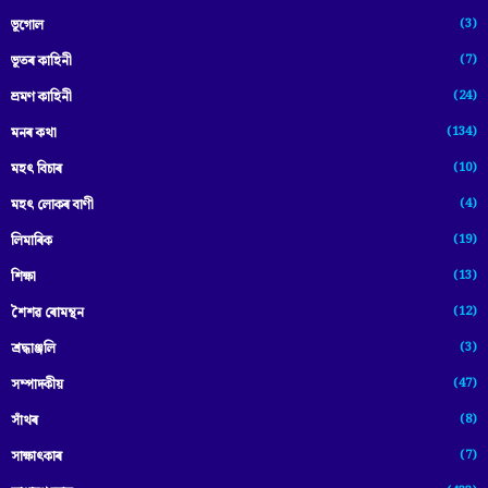
(3)
ভূগোল
(7)
ভূতৰ কাহিনী
(24)
ভ্ৰমণ কাহিনী
(134)
মনৰ কথা
(10)
মহৎ বিচাৰ
(4)
মহৎ লোকৰ বাণী
(19)
লিমাৰিক
(13)
শিক্ষা
(12)
শৈশৱ ৰোমন্থন
(3)
শ্ৰদ্ধাঞ্জলি
(47)
সম্পাদকীয়
(8)
সাঁথৰ
(7)
সাক্ষাৎকাৰ