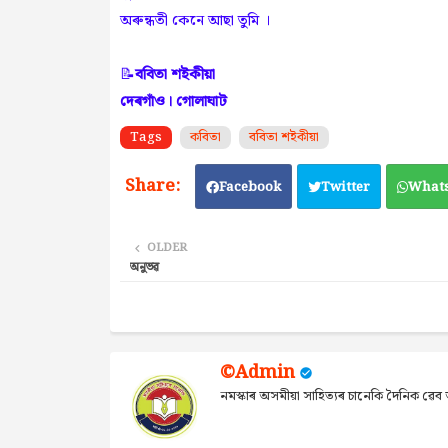
অৰুন্ধতী কেনে আছা তুমি ।
📝
ববিতা শইকীয়া
দেৰগাঁও। গোলাঘাট
Tags
কবিতা
ববিতা শইকীয়া
Facebook
Twitter
What
OLDER
অনুভৱ
©Admin
নমস্কাৰ অসমীয়া সাহিত্যৰ চানেকি দৈনিক ৱ