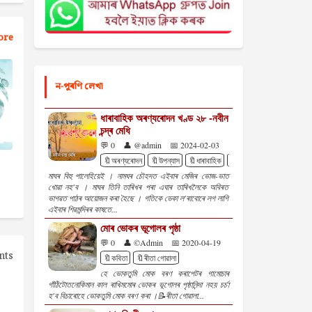
ore
ন-পুৰণি লেখা
ধাৰাবাহিক অৰণ্যৰোদন খণ্ড ২৮ -নবীন
চন্দ্ৰ মেধি
💬 0
👤 @admin
📅 2024-02-03
🔖অৰণ্যৰোদন
🔖উপন্যাস
🔖ধাৰাবাহিক
🔖নবীন চন্দ্ৰ মেধি
মাঘৰ বিহু পালেহিয়েই । নামঘৰ চৌহদত এইবাৰ মেজিৰ ভোজ-ভাত
খোৱা নহ'ব । মাঘৰ তিনি তাৰিখৰ পৰা এঘাৰ তাৰিখলৈকে অবিৰত
ভাগৱত পাঠৰ আয়োজন কৰা হৈছে । গতিকে ডেকা ল'ৰাবোৰে লগ লাগি
এইবাৰ শিৱমন্দিৰৰ কাষতে...
মোৰ ভোকৰ ভূগোলৰ পৃষ্ঠা
💬 0
👤 ©Admin
📅 2020-04-19
nts
🔖কবিতা
🔖ৰীতা গোৱালা
হে ভোকতুমি মোক বৰণ কৰাপেটৰ গামোচাৰ
গাঁঠিটোতনোকিমান কাল ৰাখিমমোৰ ভোকৰ ভূগোলৰ পৃষ্ঠানিন্দা নহয় চৰ্চা
হ'ব বিচাৰোহে ভোকতুমি মোক বৰণ কৰা ।📝ৰীতা গোৱালা...