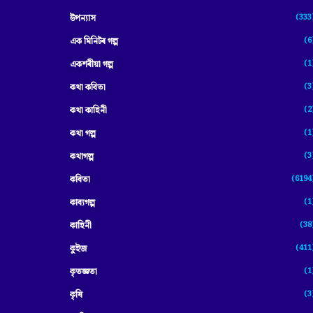
(333
উপন্যাস
(6
এক মিনিটৰ গল্প
(1
একশৰীয়া গল্প
(3
কথা কবিতা
(2
কথা কাহিনী
(1
কথা গল্প
(3
কথাগল্প
(6194
কবিতা
(1
কাব্যগল্প
(38
কাহিনী
(411
কুইজ
(1
কৃতজ্ঞতা
(3
কৃষি