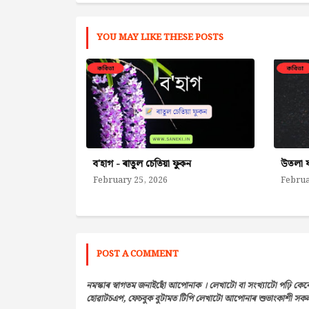
YOU MAY LIKE THESE POSTS
ব'হাগ - ৰাতুল চেতিয়া ফুকন
উতলা ফ
February 25, 2026
Februa
POST A COMMENT
নমস্কাৰ স্বাগতম জনাইছোঁ আপোনাক । লেখাটো বা সংখ্যাটো পঢ়ি কেন
হোৱাটচএপ, ফেচবুক বুটামত টিপি লেখাটো আপোনাৰ শুভাংকাশী সকলৰ 