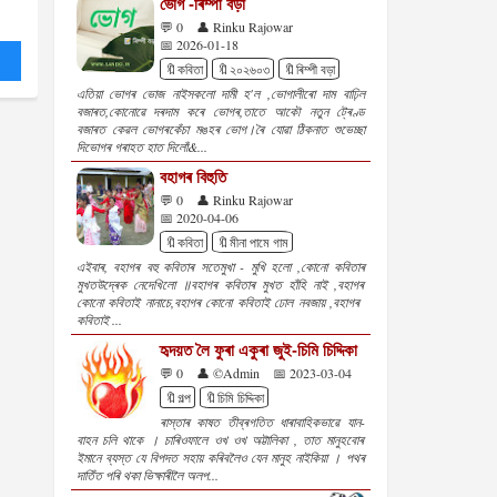
ভোগ -ৰিম্পী বড়া
💬 0
👤 Rinku Rajowar
📅 2026-01-18
🔖কবিতা
🔖২০২৬০৩
🔖ৰিম্পী বড়া
এতিয়া ভোগৰ ভোজ নাইসকলো দামী হ'ল ,ভোগালীৰো দাম বাঢ়িল
বজাৰত,কোনোৱে‌ দৰদাম কৰে ভোগৰ,তাতে আকৌ নতুন ট্ৰেণ্ড
বজাৰত কেৱল‌ ভোগৰকেঁচা মঙহৰ ভোগ।ৰৈ যোৱা ঠিকনাত শুভেচ্ছা
দিভোগৰ গৰাহত হাত দিলোঁ&...
বহাগৰ বিহুতি
💬 0
👤 Rinku Rajowar
📅 2020-04-06
🔖কবিতা
🔖মীনা পামে গাম
এইবাৰ, বহাগৰ বহু কবিতাৰ সতেমুখা - মুখি হলো ,কোনো কবিতাৰ
মুখতউদ্ৰেক নেদেখিলো ॥বহাগৰ কবিতাৰ মুখত হাঁহি নাই ,বহাগৰ
কোনো কবিতাই নানাচে,বহাগৰ কোনো কবিতাই ঢােল নবজায় ,বহাগৰ
কবিতাই ...
হৃদয়ত লৈ ফুৰা একুৰা জুই-চিমি চিদ্দিকা
💬 0
👤 ©Admin
📅 2023-03-04
🔖গল্প
🔖চিমি চিদ্দিকা
ৰাস্তাৰ কাষত তীব্ৰগতিত ধাৰাবাহিকভাৱে যান-
বাহন চলি থাকে । চাৰিওফালে ওখ ওখ অট্টালিকা , তাত মানুহবোৰ
ইমানে ব্যস্ত যে বিপদত সহায় কৰিবলৈও যেন মানুহ নাইকিয়া । পথৰ
দাতিঁত পৰি থকা ভিক্ষাৰীলৈ অলপ...