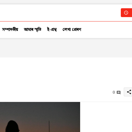
সম্পাদকীয়
আমাৰ স্মৃতি
ই-গ্ৰন্থ
লেখা প্ৰেৰণ
0
share