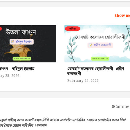
Show m
াগুন - শ্বহিদুল ইছলাম
যোৰহাট কলেজৰ ছোৱালীজনী- প্ৰৱীণ
ৰাজবংশী
ry 25, 2026
February 25, 2026
0Comme
েকুৱা পাইছে তলত কমেন্ট বক্সত লিখি আমাক জনাবলৈ নাপাহৰিব । লগতে লেখাটোৰ তলত দিয়া
সৈতে শ্বেয়াৰ কৰি দিব । ধন্যবাদ