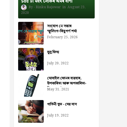
১৫৫ টা মহৎ লোকৰ অমৰ বাণী
Rinku Rajowar
August 23,
2020
সংযোগ নে সত্তাৰ
স্ফুলিংগ~ৰিতুপৰ্ণ শৰ্মা
February 25, 2026
বুলু ফিল্ম
July 20, 2022
মোবাইল ফোনৰ ব্যৱহাৰ,
উপকাৰিতা আৰু অপকাৰিতা-
নিজৰা বৰ্মন ডেকা
May 31, 2021
গাভিনী ভূত - দেৱ দাস
July 19, 2022