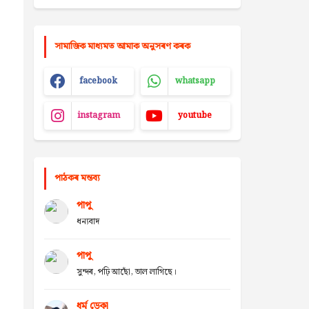
সামাজিক মাধ্যমত আমাক অনুসৰণ কৰক
facebook
whatsapp
instagram
youtube
পাঠকৰ মন্তব্য
পাপু
ধন্যবাদ
পাপু
সুন্দৰ, পঢ়ি আছোঁ, ভাল লাগিছে।
ধৰ্ম ডেকা