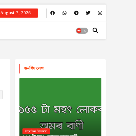
August 7, 2026
জনপ্রিয় লেখা
চানেকিৰ শিশুচ'ৰা