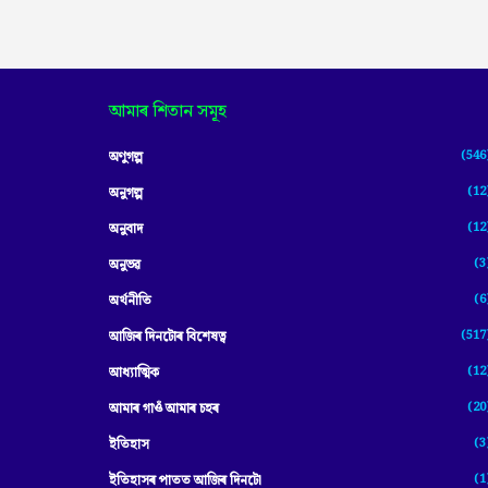
আমাৰ শিতান সমূহ
(546
অণুগল্প
(12
অনুগল্প
(12
অনুবাদ
(3
অনুভৱ
(6
অৰ্থনীতি
(517
আজিৰ দিনটোৰ বিশেষত্ব
(12
আধ্যাত্মিক
(20
আমাৰ গাওঁ আমাৰ চহৰ
(3
ইতিহাস
(1
ইতিহাসৰ পাতত আজিৰ দিনটো