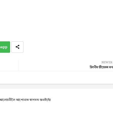
sapp
NEWER
চিলনীৰ জীয়েকৰ কথ
েব আলোচনীলৈ আপোনাক স্বাগতম জনাইছোঁ