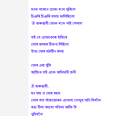
মনত পৰেনে চোকা ৰ'দে পুৰিলে
চিঞৰি চিঞৰি বতাহ ফালিছিলো
'ঐ অৰুন্ধতী তোক ৰ'দে খাই পেলাব'
তই যে এমোকোৰা হাঁহিৰে
তোৰ হৃদয়ৰ ঠিকনা দিছিলে
উসঃ মোৰ বঠাহীন হৃদয়
তোৰ এৰা সুঁতি
আজিও তই একে অভিমানী জনী
ঐ অৰুন্ধতী,
মন যায় ও মোৰ বহুত
তোৰ বগা সাঁজজোৰত এসোপা সেন্দুৰ সানি দিবলৈ
ৰঙা নীলা বহুতো পখিলা আঁকি দি
সুধিবলৈ