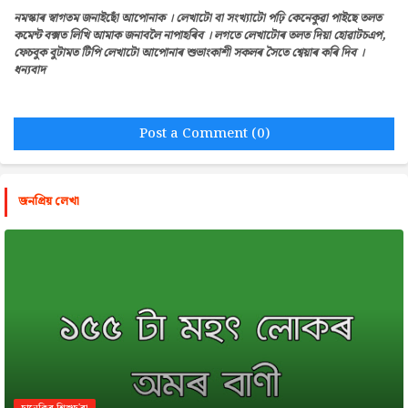
নমস্কাৰ স্বাগতম জনাইছোঁ আপোনাক । লেখাটো বা সংখ্যাটো পঢ়ি কেনেকুৱা পাইছে তলত
কমেন্ট বক্সত লিখি আমাক জনাবলৈ নাপাহৰিব । লগতে লেখাটোৰ তলত দিয়া হোৱাটচএপ,
ফেচবুক বুটামত টিপি লেখাটো আপোনাৰ শুভাংকাশী সকলৰ সৈতে শ্বেয়াৰ কৰি দিব ।
ধন্যবাদ
Post a Comment (0)
জনপ্রিয় লেখা
চানেকিৰ শিশুচ'ৰা