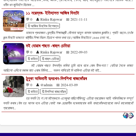
ধনীৰ ধন জুখিবলৈ বিচাৰক ...
১১ নৱেম্বৰ- ইতিহাসত আজিৰ দিনটো
💬 0
👤 Rinku Rajowar
📅 2021-11-11
🔖আজিৰ দিনটোৰ বিশেষত্ব
ভাৰতৰ প্ৰথমজন কেন্দ্ৰীয় শিক্ষামন্ত্ৰী মৌলানা আবুল কালাম আজাদৰ জন্মদিন। প্ৰতি বছৰে তেওঁৰ
জন্ম দিনটো ভাৰতত ৰাষ্ট্ৰীয় শিক্ষা দিৱস হিচাপে পালন কৰা হয়।আজিৰ দিনটোতে ১৯৬৬ চনত সা...
মই যোৱাৰ পাছত -ৰাহুল চেতিয়া
💬 0
👤 Rinku Rajowar
📅 2022-09-03
🔖কবিতা
🔖ৰাহুল চেতিয়া
মই যোৱাৰ পাছত উপলব্ধি কৰিবা তুমি বাৰে বাৰে মোৰ নীসংগতা ! যেতিয়া লৈকে কাষত
আছিলো এদিনো মৰমৰ মাত এষাৰ নিদিলা..... অকল গালিয়েই দি থাকিলা এতিয়া মই নাই...
ঠুনুকা অভিমানী হৃদয়খন-দিপশিখা ৰাজকোঁৱৰ
💬 0
👤 @admin
📅 2024-03-09
🔖কবিতা
🔖দিপশিখা ৰাজকোঁৱৰ
হয় সলনি হৈ গ'লো মইপ্ৰথমে এনেকুৱা নাছিলোঁকিন্তু এতিয়া প্ৰয়োজন আহি পৰিলনিজকে সম্পূৰ্ণ
সলনি কৰাৰ।উম হয় আগৰ দৰে এতিয়া যেমই সৰু ছোৱালীৰ দৰেকামবোৰ কৰি নাথাকোঁকথাবোৰো নকওঁ কাকোমাথোঁ
প্ৰয়োজন...