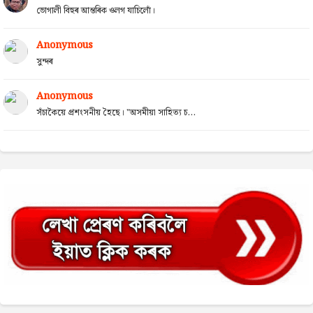
ভোগালী বিহুৰ আন্তৰিক ওলগ যাচিলোঁ।
Anonymous
সুন্দৰ
Anonymous
সঁচাকৈয়ে প্ৰশংসনীয় হৈছে। "অসমীয়া সাহিত্য চ...