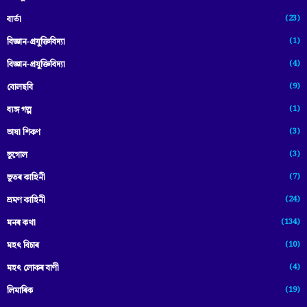
(23)
বাৰ্তা
(1)
বিজ্ঞান-প্রযুক্তিবিদ্যা
(4)
বিজ্ঞান-প্ৰযুক্তিবিদ্যা
(9)
বোলছবি
(1)
ব্যঙ্গ গল্প
(3)
ভাষা শিকণ
(3)
ভূগোল
(7)
ভূতৰ কাহিনী
(24)
ভ্ৰমণ কাহিনী
(134)
মনৰ কথা
(10)
মহৎ বিচাৰ
(4)
মহৎ লোকৰ বাণী
(19)
লিমাৰিক