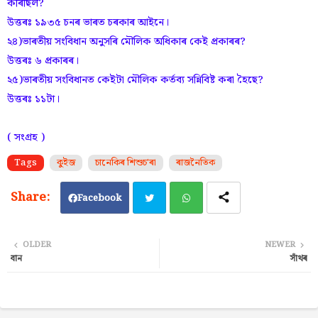
কৰিছিল?
উত্তৰঃ ১৯৩৫ চনৰ ভাৰত চৰকাৰ আইনে।
২৪)ভাৰতীয় সংবিধান অনুসৰি মৌলিক অধিকাৰ কেই প্ৰকাৰৰ?
উত্তৰঃ ৬ প্ৰকাৰৰ।
২৫)ভাৰতীয় সংবিধানত কেইটা মৌলিক কৰ্তব্য সন্নিবিষ্ট কৰা হৈছে?
উত্তৰঃ ১১টা।
( সংগ্ৰহ )
Tags
কুইজ
চানেকিৰ শিশুচ'ৰা
ৰাজনৈতিক
Facebook
Twi
Wh
OLDER
NEWER
বান
সাঁথৰ
tter
ats
ap