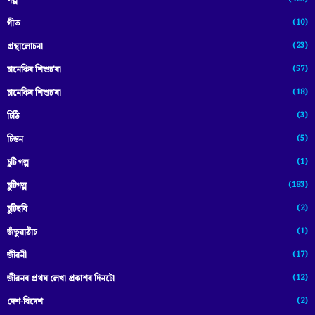
গল্প
(10)
গীত
(23)
গ্ৰন্থালোচনা
(57)
চানেকিৰ শিশুচ'ৰা
(18)
চানেকিৰ শিশুচ’ৰা
(3)
চিঠি
(5)
চিন্তন
(1)
চুটি গল্প
(183)
চুটিগল্প
(2)
চুটিছবি
(1)
জঁতুৱাঠাঁচ
(17)
জীৱনী
(12)
জীৱনৰ প্ৰথম লেখা প্ৰকাশৰ দিনটো
(2)
দেশ-বিদেশ