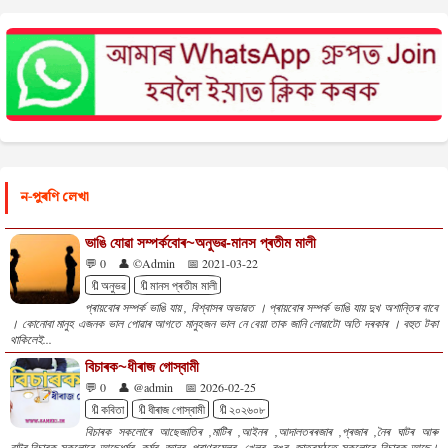
ন-পুৰণি লেখা
ভাঙি যোৱা সম্পৰ্কবোৰ~অনুভৱ-মানস প্ৰতীম মালী
💬 0
👤 ©Admin
📅 2021-03-22
🔖অনুভৱ
🔖মানস প্ৰতীম মালী
প্ৰায়বোৰ সম্পৰ্ক ভাঙি যায় , বিশ্বাসৰ অভাৱত । প্ৰায়বোৰ সম্পৰ্ক ভাঙি যায় দুখ অশান্তিৰ বাবে
। কোনোবা মানুহ এজনক ভাল পোৱাৰ আগতে মানুহজন ভাল নে বেয়া তাক জানি লোৱাটো অতি দৰকাৰ । বহুত টকা
থাকিলেই...
বিচাৰক~ধীৰাজ গোস্বামী
💬 0
👤 @admin
📅 2026-02-25
🔖কবিতা
🔖ধীৰাজ গোস্বামী
🔖২০২৬০৮
বিচাৰক সকলোৰে আছেজাতিৰ ,মাটিৰ ,আইনৰ ,আদালতৰৰজাৰ ,প্ৰজাৰ ,নৈৰ ঘাটৰ আৰু
বাটৰ,বিচাৰক সকলোৰে আছেধৰ্মৰ ,কৰ্মৰ, জ্ঞানৰ ,প্ৰাণৰমেলৰ, খেলৰ, ৰঙৰ, জাতৰমুঠতে সকলোৰে বিচাৰক আছে।