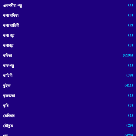
(1)
একশৰীয়া গল্প
(3)
কথা কবিতা
(2)
কথা কাহিনী
(1)
কথা গল্প
(3)
কথাগল্প
(6194)
কবিতা
(1)
কাব্যগল্প
(38)
কাহিনী
(411)
কুইজ
(1)
কৃতজ্ঞতা
(3)
কৃষি
(1)
কেৰিয়াৰ
(29)
কৌতুক
(420)