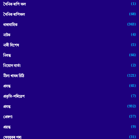
(1)
দৈনিক ৰাশি ফল
(68)
দৈনিক ৰাশিফল
(363)
ধাৰাবাহিক
(4)
নাটক
(5)
নাৰী বিশেষ
(66)
নিবন্ধ
(2)
নিয়োগ বাৰ্তা
(121)
নীলা খামৰ চিঠি
(65)
প্রবন্ধ
(7)
প্ৰকৃতি-পৰিৱেশ
(932)
প্ৰবন্ধ
(57)
প্ৰেৰণা
(9)
প্ৰৱন্ধ
(31)
ফেচবুকৰ পৰা