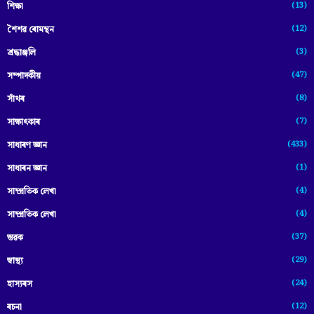
(13)
শিক্ষা
(12)
শৈশৱ ৰোমন্থন
(3)
শ্ৰদ্ধাঞ্জলি
(47)
সম্পাদকীয়
(8)
সাঁথৰ
(7)
সাক্ষাৎকাৰ
(433)
সাধাৰণ জ্ঞান
(1)
সাধাৰন জ্ঞান
(4)
সাম্প্রতিক লেখা
(4)
সাম্প্ৰতিক লেখা
(37)
স্তৱক
(29)
স্বাস্থ্য
(24)
হাস্যৰস
(12)
ৰচনা