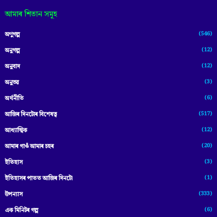
আমাৰ শিতান সমূহ
(546)
অণুগল্প
(12)
অনুগল্প
(12)
অনুবাদ
(3)
অনুভৱ
(6)
অৰ্থনীতি
(517)
আজিৰ দিনটোৰ বিশেষত্ব
(12)
আধ্যাত্মিক
(20)
আমাৰ গাওঁ আমাৰ চহৰ
(3)
ইতিহাস
(1)
ইতিহাসৰ পাতত আজিৰ দিনটো
(333)
উপন্যাস
(6)
এক মিনিটৰ গল্প