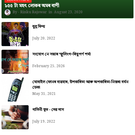
১৫৫ টা মহৎ লোকৰ অমৰ বাণী
Rinku Rajowar
August 23, 2020
বুলু ফিল্ম
July 20, 2022
সংযোগ নে সত্তাৰ স্ফুলিংগ~ৰিতুপৰ্ণ শৰ্মা
February 25, 2026
মোবাইল ফোনৰ ব্যৱহাৰ, উপকাৰিতা আৰু অপকাৰিতা-নিজৰা বৰ্মন
ডেকা
May 31, 2021
গাভিনী ভূত - দেৱ দাস
July 19, 2022