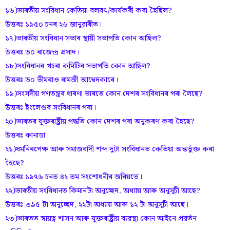
১৬)ভাৰতীয় সংবিধান কেতিয়া বলবৎ/কাৰ্যকৰী কৰা হৈছিল?
উত্তৰঃ ১৯৫০ চনৰ ২৬ জানুৱাৰীত।
১৭)ভাৰতীয় সংবিধান সভাৰ স্থায়ী সভাপতি কোন আছিল?
উত্তৰঃ ড০ ৰাজেন্দ্ৰ প্ৰসাদ।
১৮)সংবিধানৰ খচৰা কমিটিৰ সভাপতি কোন আছিল?
উত্তৰঃ ড০ ভীমৰাও ৰামজী আম্বেদকাৰে।
১৯)সংসদীয় গণতন্ত্ৰৰ ধাৰণা ভাৰতে কোন দেশৰ সংবিধানৰ পৰা লৈছে?
উত্তৰঃ ইংলেণ্ডৰ সংবিধানৰ পৰা।
২০)ভাৰতৰ যুক্তৰাষ্ট্ৰীয় পদ্ধতি কোন দেশৰ পৰা অনুকৰণ কৰা হৈছে?
উত্তৰঃ কানাডা।
২১)ধৰ্মনিৰপেক্ষ আৰু সমাজবাদী শব্দ দুটা সংবিধানত কেতিয়া অন্তৰ্ভুক্ত কৰা
হৈছে?
উত্তৰঃ ১৯৭৬ চনত ৪২ তম সংশোধনীৰ জৰিয়তে।
২২)ভাৰতীয় সংবিধানত কিমানটা অনুচ্ছেদ, অধ্যায় আৰু অনুসূচী আছে?
উত্তৰঃ ৩৯৫ টা অনুচ্ছেদ, ২২টা অধ্যায় আৰু ১২ টা অনুসূচী আছে।
২৩)ভাৰতত স্বায়ত্ব শাসন আৰু যুক্তৰাষ্ট্ৰীয় ব্যৱস্থা কোন আইনে প্ৰৱৰ্তন