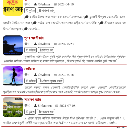
💬 0
👤 ©Admin
📅 2023-04-10
🔖কুইজ
🔖সাধাৰণ জ্ঞান
🎓 হৰ্ণবিল উৎসৱ ক'ত পালন কৰা হয়?✅ নাগালেণ্ড।🎓 ফুলগুৰি বিদ্ৰোহ কোন নদীৰ কাষত
সংঘটিত হৈছিল?✅ কলং।🎓 দেভিছ কাপ কোনটো খেলৰ লগত জড়িত?✅ লন টেনিছ।🎓 চিলাৰায়ৰ আচল নাম
কি?✅ শুক্লধ্বজ।🎓 কোনটো ...
পুনৰ অংগীকাৰ
💬 0
👤 ©Admin
📅 2020-06-23
🔖কবিতা
🔖বিনিতা বৰা
পুনৰাভিনয় কৰিঅতীতৰ পুৰনি স্মৃতি বোৰকিয় দিয়া প্ৰত্যৰ্পণমই যে এতিয়াও দিওঁতোমাক প্ৰাধান্য
।নকৰিবা অভিনয় তোমাৰ অবিহনে হ'বমোৰ অতি দুৰৱস্থা ।কি দৰে বুজাওঁ মই তোমাক নকৰিবা তুমি মোৰ মৰ্য...
কেটৱাক
💬 0
👤 ©Admin
📅 2022-06-18
🔖কবিতা
🔖সৌৰভ কুমাৰ বৰুৱা
হয়তো সমস্ত ত্যাগ হেৰুৱাই পেলাইছোঁনাইবা ত্যাগে মোক হেৰুৱাই পেলাইছেহয়তো
প্ৰাপ্তিবোৰ হেৰুৱাই পেলাইছোঁঅথবা প্ৰাপ্তিবোৰে মোক হেৰুৱাই পেলাইছেহয়তো সমস্ত সুখ-দুখবোৰ হেৰুৱা...
সাধাৰণ জ্ঞান
💬 0
👤 Unknown
📅 2021-07-08
🔖কুইজ
🔖সাধাৰণ জ্ঞান
১. চৈয়দ আব্দুল মালিকে মাধৱদেৱৰ বিষয়ে লিখা পুথিখনৰ নাম কি ? : প্রেম অমৃতৰ নদী। ২.
অসমীয়া ভাষা উন্নতি সাধিনী সভা’ৰ জন্ম কেতিয়া ক'ত হৈছিল ? : ১৮৮৮ চনৰ ২৫ আগষ্ট, কলিকতাত।&nb...