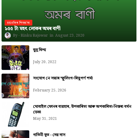
চানেকিৰ শিশুচ'ৰা
১৫৫ টা মহৎ লোকৰ অমৰ বাণী
Rinku Rajowar
August 23, 2020
বুলু ফিল্ম
July 20, 2022
সংযোগ নে সত্তাৰ স্ফুলিংগ~ৰিতুপৰ্ণ শৰ্মা
February 25, 2026
মোবাইল ফোনৰ ব্যৱহাৰ, উপকাৰিতা আৰু অপকাৰিতা-নিজৰা বৰ্মন
ডেকা
May 31, 2021
গাভিনী ভূত - দেৱ দাস