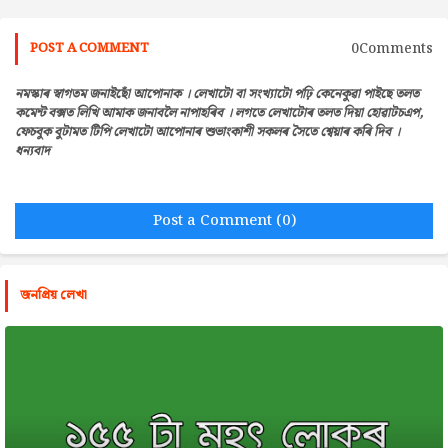
0Comments
POST A COMMENT
নমস্কাৰ স্বাগতম জনাইছোঁ আপোনাক । লেখাটো বা সংখ্যাটো পঢ়ি কেনেকুৱা পাইছে তলত
কমেন্ট বক্সত লিখি আমাক জনাবলৈ নাপাহৰিব । লগতে লেখাটোৰ তলত দিয়া হোৱাটচএপ,
ফেচবুক বুটামত টিপি লেখাটো আপোনাৰ শুভাংকাশী সকলৰ সৈতে শ্বেয়াৰ কৰি দিব ।
ধন্যবাদ
Post a Comment (0)
জনপ্রিয় লেখা