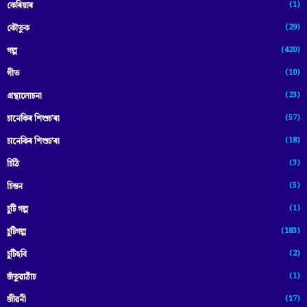
(1)
কেৰিয়াৰ
(29)
কৌতুক
(420)
গল্প
(10)
গীত
(23)
গ্ৰন্থালোচনা
(57)
চানেকিৰ শিশুচ'ৰা
(18)
চানেকিৰ শিশুচ’ৰা
(3)
চিঠি
(5)
চিন্তন
(1)
চুটি গল্প
(183)
চুটিগল্প
(2)
চুটিছবি
(1)
জঁতুৱাঠাঁচ
(17)
জীৱনী