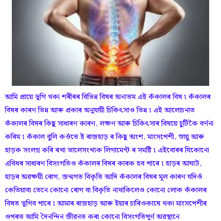
আমি প্ৰায়ে ভূগি থকা শৰীৰৰ বিভিন্ন বিষৰ অন্যতম এই কঁকালৰ বিষ ৷ কঁকালৰ
বিষৰ কাৰণ ভিন্ন আৰু প্ৰকাৰ অনুযায়ী চিকিৎসাও ভিন্ন ৷ এই আলোচনাত
কঁকালৰ বিষৰ কিছু সাধাৰণ কাৰণ, লক্ষণ আৰু চিকিৎসাৰ বিষয়ে চুটিকৈ বৰ্ণনা
কৰিম ৷ কঁকাল বুলি কওঁতে ই ৰাজহাড় ৰ কিছু অংশ, মাংসপেশী, স্নায়ু আৰু
হাড়ক সংলগ্ন কৰি ৰখা ভালেসংখ্যক লিগামেণ্ট ৰ সমষ্টি ৷ এইবোৰৰ যিকোনো
এবিধৰ সাধাৰণ বিসংগতিও কঁকালৰ বিষৰ কাৰক হব পাৰে ৷ হাড়ৰ আঘাট,
হাড়ৰ অৱক্ষয়ী ৰোগ, জন্মগত বিকৃতি আদি কঁকালৰ বিষৰ মূল কাৰণ যদিওঁ
কেতিয়াবা তেনে কোনো ৰোগ বা বিকৃতি নাথাকিলেও কোনো লোক কঁকালৰ
বিষত ভূগিব পাৰে ৷ আমাৰ ৰাজহাড় আৰু ইয়াৰ চাৰিওকাষে থকা মাংসপেশীৰ
ওপৰত আমি দৈনন্দিন জীৱনত কৰা কোনো বিসংগতিপূৰ্ণ অৱস্থানে