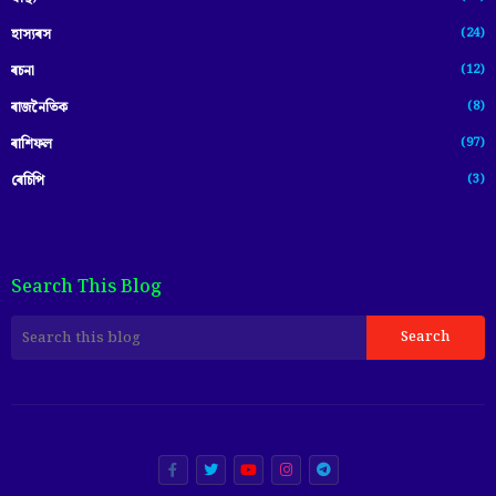
(24)
হাস্যৰস
(12)
ৰচনা
(8)
ৰাজনৈতিক
(97)
ৰাশিফল
(3)
ৰেচিপি
Search This Blog