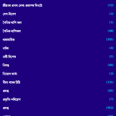
(12)
জীৱনৰ প্ৰথম লেখা প্ৰকাশৰ দিনটো
(2)
দেশ-বিদেশ
(1)
দৈনিক ৰাশি ফল
(68)
দৈনিক ৰাশিফল
(363)
ধাৰাবাহিক
(4)
নাটক
(5)
নাৰী বিশেষ
(66)
নিবন্ধ
(2)
নিয়োগ বাৰ্তা
(121)
নীলা খামৰ চিঠি
(65)
প্রবন্ধ
(7)
প্ৰকৃতি-পৰিৱেশ
(932)
প্ৰবন্ধ