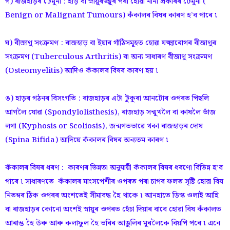
গ) ৰাজহাড়ৰ টেমুনা : হাড় বা স্নায়ুৰজ্জুৰ পৰা হোৱা নানা প্ৰকাৰৰ টেমুনা (
Benign or Malignant Tumours) কঁকালৰ বিষৰ কাৰণ হ’ব পাৰে ৷
ঘ) বীজাণু সংক্ৰমণ : ৰাজহাড় বা ইয়াৰ গাঁঠিসমূহত হোৱা যক্ষ্মাৰোগৰ বীজাণুৰ
সংক্ৰমণ (Tuberculous Arthritis) বা অন্য সাধাৰণ বীজাণু সংক্ৰমণ
(Osteomyelitis) আদিও কঁকালৰ বিষৰ কাৰণ হয় ৷
ঙ) হাড়ৰ গঠনৰ বিসংগতি : ৰাজহাড়ৰ এটা টুকুৰা আনটোৰ ওপৰত পিছলি
আগলৈ যোৱা (Spondylolisthesis), ৰাজহাড় সন্মুখলৈ বা কাষলৈ ভাঁজ
লগা (Kyphosis or Scoliosis), জন্মগতভাৱে থকা ৰাজহাড়ৰ দোষ
(Spina Bifida) আদিয়ে কঁকালৰ বিষৰ অন্যতম কাৰণ ৷
কঁকালৰ বিষৰ ধৰণ : কাৰণৰ ভিন্নতা অনুযায়ী কঁকালৰ বিষৰ ধৰণো বিভিন্ন হ’ব
পাৰে ৷ সাধাৰণতে কঁকালৰ মাংসপেশীৰ ওপৰত পৰা চাপৰ ফলত সৃষ্টি হোৱা বিষ
নিতম্বৰ ঠিক ওপৰৰ অংশতেই সীমাবদ্ধ হৈ থাকে ৷ আনহাতে ডিস্ক ওলাই আহি
বা ৰাজহাড়ৰ কোনো অংশই স্নায়ুৰ ওপৰত হেঁচা দিয়াৰ বাবে হোৱা বিষ কঁকালত
আৰাম্ভ হৈ উৰু আৰু কলাফুল হৈ ভৰিৰ আঙুলিৰ মুৰলৈকে বিয়পি পৰে ৷ এনে