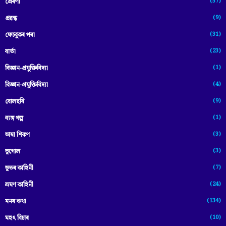
(57)
প্ৰেৰণা
(9)
প্ৰৱন্ধ
(31)
ফেচবুকৰ পৰা
(23)
বাৰ্তা
(1)
বিজ্ঞান-প্রযুক্তিবিদ্যা
(4)
বিজ্ঞান-প্ৰযুক্তিবিদ্যা
(9)
বোলছবি
(1)
ব্যঙ্গ গল্প
(3)
ভাষা শিকণ
(3)
ভূগোল
(7)
ভূতৰ কাহিনী
(24)
ভ্ৰমণ কাহিনী
(134)
মনৰ কথা
(10)
মহৎ বিচাৰ