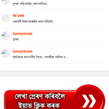
সুন্দৰ, পঢ়ি আছোঁ, ভাল লাগিছে।
ধৰ্ম ডেকা
ভোগালী বিহুৰ আন্তৰিক ওলগ যাচিলোঁ।
Anonymous
সুন্দৰ
Anonymous
সঁচাকৈয়ে প্ৰশংসনীয় হৈছে। "অসমীয়া সাহিত্য চ...