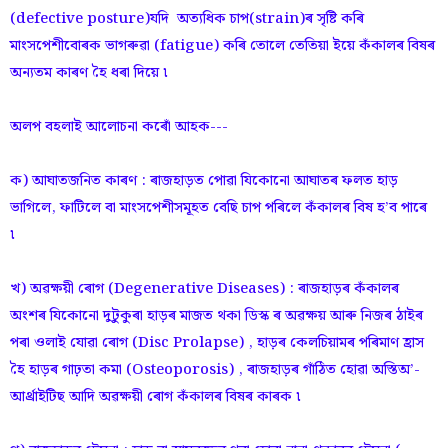
(defective posture)যদি অত্যধিক চাপ(strain)ৰ সৃষ্টি কৰি
মাংসপেশীবোৰক ভাগৰুৱা (fatigue) কৰি তোলে তেতিয়া ইয়ে কঁকালৰ বিষৰ
অন্যতম কাৰণ হৈ ধৰা দিয়ে ৷
অলপ বহলাই আলোচনা কৰোঁ আহক---
ক) আঘাতজনিত কাৰণ : ৰাজহাড়ত পোৱা যিকোনো আঘাতৰ ফলত হাড়
ভাগিলে, ফাটিলে বা মাংসপেশীসমূহত বেছি চাপ পৰিলে কঁকালৰ বিষ হ’ব পাৰে
৷
খ) অৱক্ষয়ী ৰোগ (Degenerative Diseases) : ৰাজহাড়ৰ কঁকালৰ
অংশৰ যিকোনো দুটুকুৰা হাড়ৰ মাজত থকা ডিস্ক ৰ অৱক্ষয় আৰু নিজৰ ঠাইৰ
পৰা ওলাই যোৱা ৰোগ (Disc Prolapse) , হাড়ৰ কেলচিয়ামৰ পৰিমাণ হ্ৰাস
হৈ হাড়ৰ গাঢ়তা কমা (Osteoporosis) , ৰাজহাড়ৰ গাঁঠিত হোৱা অস্তিঅ’-
আৰ্থ্ৰাইটিছ আদি অৱক্ষয়ী ৰোগ কঁকালৰ বিষৰ কাৰক ৷