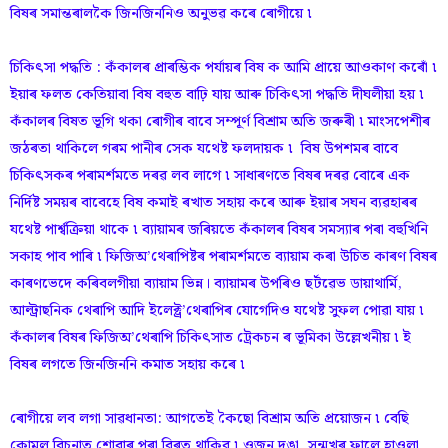
বিষৰ সমান্তৰালকৈ জিনজিননিও অনুভৱ কৰে ৰোগীয়ে ৷
চিকিৎসা পদ্ধতি : কঁকালৰ প্ৰাৰম্ভিক পৰ্যায়ৰ বিষ ক আমি প্ৰায়ে আওকাণ কৰোঁ ৷
ইয়াৰ ফলত কেতিয়াবা বিষ বহুত বাঢ়ি যায় আৰু চিকিৎসা পদ্ধতি দীঘলীয়া হয় ৷
কঁকালৰ বিষত ভূগি থকা ৰোগীৰ বাবে সম্পূৰ্ণ বিশ্ৰাম অতি জৰুৰী ৷ মাংসপেশীৰ
জঠৰতা থাকিলে গৰম পানীৰ সেক যথেষ্ট ফলদায়ক ৷ বিষ উপশমৰ বাবে
চিকিৎসকৰ পৰামৰ্শমতে দৰৱ লব লাগে ৷ সাধাৰণতে বিষৰ দৰৱ বোৰে এক
নিৰ্দিষ্ট সময়ৰ বাবেহে বিষ কমাই ৰখাত সহায় কৰে আৰু ইয়াৰ সঘন ব্যৱহাৰৰ
যথেষ্ট পাৰ্শ্বক্ৰিয়া থাকে ৷ ব্যায়ামৰ জৰিয়তে কঁকালৰ বিষৰ সমস্যাৰ পৰা বহুখিনি
সকাহ পাব পাৰি ৷ ফিজিঅ’থেৰাপিষ্টৰ পৰামৰ্শমতে ব্যায়াম কৰা উচিত কাৰণ বিষৰ
কাৰণভেদে কৰিবলগীয়া ব্যায়াম ভিন্ন। ব্যায়ামৰ উপৰিও ছৰ্টৱেভ ডায়াথাৰ্মি,
আল্ট্ৰাছনিক থেৰাপি আদি ইলেক্ট্ৰ’থেৰাপিৰ যোগেদিও যথেষ্ট সুফল পোৱা যায় ৷
কঁকালৰ বিষৰ ফিজিঅ’থেৰাপি চিকিৎসাত ট্ৰেকচন ৰ ভূমিকা উল্লেখনীয় ৷ ই
বিষৰ লগতে জিনজিননি কমাত সহায় কৰে ৷
ৰোগীয়ে লব লগা সাৱধানতা: আগতেই কৈছো বিশ্ৰাম অতি প্ৰয়োজন ৷ বেছি
কোমল বিচনাত শোৱাৰ পৰা বিৰত থাকিব ৷ ওজন দঙা, সন্মুখৰ ফালে হাওলা,