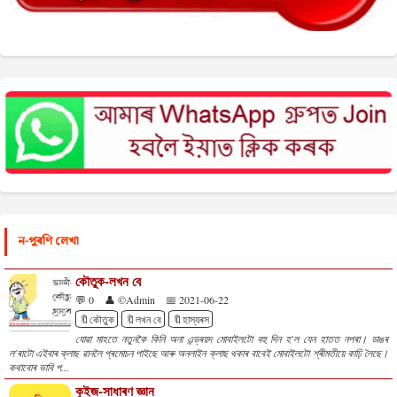
ন-পুৰণি লেখা
কৌতুক-লখন বে
💬 0
👤 ©Admin
📅 2021-06-22
🔖কৌতুক
🔖লখন বে
🔖হাস্যৰস
যোৱা মাহতে নতুনকৈ কিনি অনা এন্ড্ৰয়দ মোবাইলটো বহু দিন হ'ল যেন হাতত নপৰা। ডাঙৰ
ল'ৰাটো এইবাৰ ক্লাছ ৱানলৈ প্ৰমোচন পাইছে আৰু অনলাইন ক্লাছ থকাৰ বাবেই মোবাইলটো শ্ৰীমতীয়ে কাঢ়ি লৈছে।
কথাবোৰ ভাবি প...
কুইজ-সাধাৰণ জ্ঞান