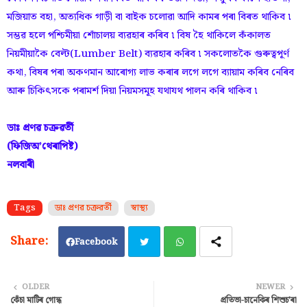
মজিয়াত বহা, অত্যধিক গাড়ী বা বাইক চলোৱা আদি কামৰ পৰা বিৰত থাকিব ৷
সম্ভৱ হলে পশ্চিমীয়া শোঁচালয় ব্যৱহাৰ কৰিব ৷ বিষ হৈ থাকিলে কঁকালত
নিয়মীয়াকৈ বেল্ট(Lumber Belt) ব্যৱহাৰ কৰিব ৷ সকলোতকৈ গুৰুত্বপূৰ্ণ
কথা, বিষৰ পৰা অকণমান আৰোগ্য লাভ কৰাৰ লগে লগে ব্যায়াম কৰিব নেৰিব
আৰু চিকিৎসকে পৰামৰ্শ দিয়া নিয়মসমূহ যথাযথ পালন কৰি থাকিব ৷
ডাঃ প্ৰণৱ চক্ৰৱৰ্তী
(ফিজিঅ’থেৰাপিষ্ট)
নলবাৰী
Tags
ডাঃ প্ৰণৱ চক্ৰৱৰ্তী
স্বাস্থ্য
Facebook
Twi
Wh
OLDER
NEWER
কেঁচা মাটিৰ গোন্ধ
প্ৰতিভা-চানেকিৰ শিশুচ'ৰা
tter
ats