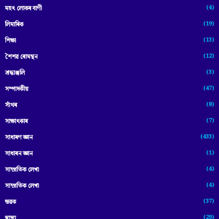
(4)
মহৎ লোকৰ বাণী
(19)
লিমাৰিক
(13)
শিক্ষা
(12)
শৈশৱ ৰোমন্থন
(3)
শ্ৰদ্ধাঞ্জলি
(47)
সম্পাদকীয়
(8)
সাঁথৰ
(7)
সাক্ষাৎকাৰ
(433)
সাধাৰণ জ্ঞান
(1)
সাধাৰন জ্ঞান
(4)
সাম্প্রতিক লেখা
(4)
সাম্প্ৰতিক লেখা
(37)
স্তৱক
(29)
স্বাস্থ্য