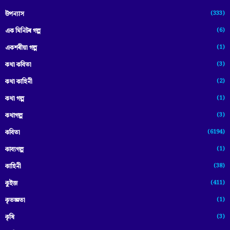
(333)
উপন্যাস
(6)
এক মিনিটৰ গল্প
(1)
একশৰীয়া গল্প
(3)
কথা কবিতা
(2)
কথা কাহিনী
(1)
কথা গল্প
(3)
কথাগল্প
(6194)
কবিতা
(1)
কাব্যগল্প
(38)
কাহিনী
(411)
কুইজ
(1)
কৃতজ্ঞতা
(3)
কৃষি