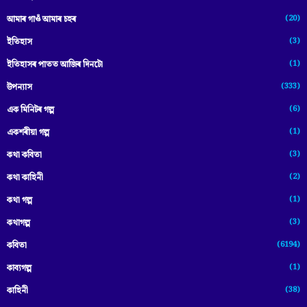
(20)
আমাৰ গাওঁ আমাৰ চহৰ
(3)
ইতিহাস
(1)
ইতিহাসৰ পাতত আজিৰ দিনটো
(333)
উপন্যাস
(6)
এক মিনিটৰ গল্প
(1)
একশৰীয়া গল্প
(3)
কথা কবিতা
(2)
কথা কাহিনী
(1)
কথা গল্প
(3)
কথাগল্প
(6194)
কবিতা
(1)
কাব্যগল্প
(38)
কাহিনী