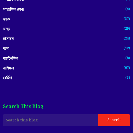
(4)
সাম্প্ৰতিক লেখা
(37)
স্তৱক
(29)
স্বাস্থ্য
(24)
হাস্যৰস
(12)
ৰচনা
(8)
ৰাজনৈতিক
(97)
ৰাশিফল
(3)
ৰেচিপি
Search This Blog