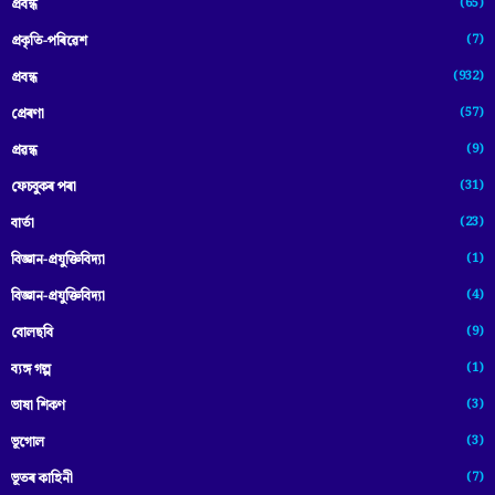
(65)
প্রবন্ধ
(7)
প্ৰকৃতি-পৰিৱেশ
(932)
প্ৰবন্ধ
(57)
প্ৰেৰণা
(9)
প্ৰৱন্ধ
(31)
ফেচবুকৰ পৰা
(23)
বাৰ্তা
(1)
বিজ্ঞান-প্রযুক্তিবিদ্যা
(4)
বিজ্ঞান-প্ৰযুক্তিবিদ্যা
(9)
বোলছবি
(1)
ব্যঙ্গ গল্প
(3)
ভাষা শিকণ
(3)
ভূগোল
(7)
ভূতৰ কাহিনী