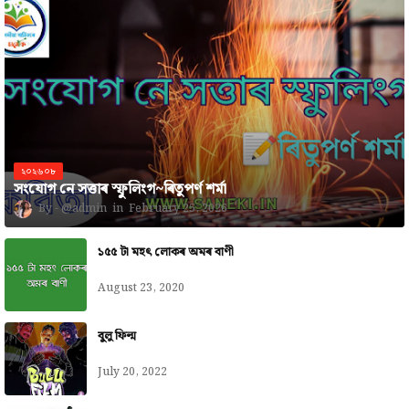
২০২৬০৮
সংযোগ নে সত্তাৰ স্ফুলিংগ~ৰিতুপৰ্ণ শৰ্মা
@admin
February 25, 2026
১৫৫ টা মহৎ লোকৰ অমৰ বাণী
August 23, 2020
বুলু ফিল্ম
July 20, 2022