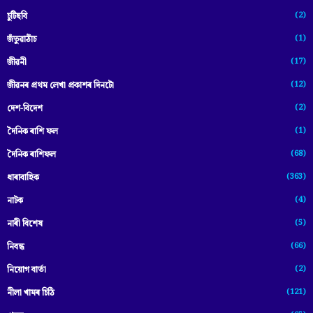
(2)
চুটিছবি
(1)
জঁতুৱাঠাঁচ
(17)
জীৱনী
(12)
জীৱনৰ প্ৰথম লেখা প্ৰকাশৰ দিনটো
(2)
দেশ-বিদেশ
(1)
দৈনিক ৰাশি ফল
(68)
দৈনিক ৰাশিফল
(363)
ধাৰাবাহিক
(4)
নাটক
(5)
নাৰী বিশেষ
(66)
নিবন্ধ
(2)
নিয়োগ বাৰ্তা
(121)
নীলা খামৰ চিঠি