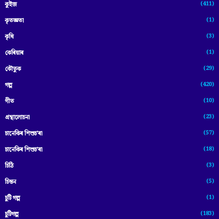
(411)
কুইজ
(1)
কৃতজ্ঞতা
(3)
কৃষি
(1)
কেৰিয়াৰ
(29)
কৌতুক
(420)
গল্প
(10)
গীত
(23)
গ্ৰন্থালোচনা
(57)
চানেকিৰ শিশুচ'ৰা
(18)
চানেকিৰ শিশুচ’ৰা
(3)
চিঠি
(5)
চিন্তন
(1)
চুটি গল্প
(183)
চুটিগল্প