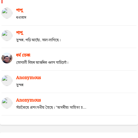
পাপু
ধন্যবাদ
পাপু
সুন্দৰ, পঢ়ি আছোঁ, ভাল লাগিছে।
ধৰ্ম ডেকা
ভোগালী বিহুৰ আন্তৰিক ওলগ যাচিলোঁ।
Anonymous
সুন্দৰ
Anonymous
সঁচাকৈয়ে প্ৰশংসনীয় হৈছে। "অসমীয়া সাহিত্য চ...