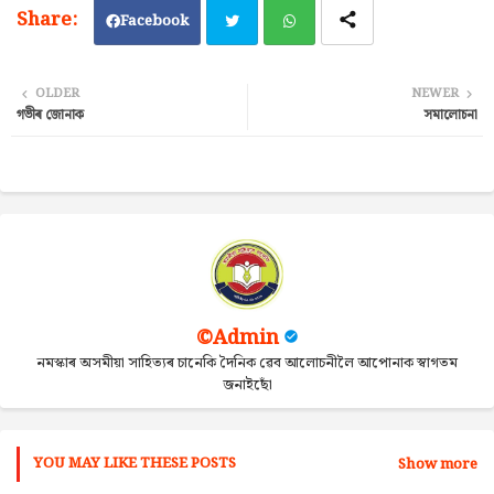
Facebook
Twi
Wh
OLDER
NEWER
গভীৰ জোনাক
সমালোচনা
tter
ats
ap
p
©Admin
নমস্কাৰ অসমীয়া সাহিত্যৰ চানেকি দৈনিক ৱেব আলোচনীলৈ আপোনাক স্বাগতম
জনাইছোঁ
YOU MAY LIKE THESE POSTS
Show more