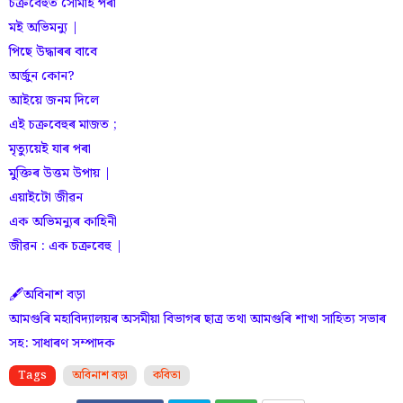
চক্ৰবেহুত সোমাই পৰা
মই অভিমন্যু |
পিছে উদ্ধাৰৰ বাবে
অৰ্জুন কোন?
আইয়ে জনম দিলে
এই চক্ৰবেহুৰ মাজত ;
মৃত্যুয়েই যাৰ পৰা
মুক্তিৰ উত্তম উপায় |
এয়াইটো জীৱন
এক অভিমন্যুৰ কাহিনী
জীৱন : এক চক্ৰবেহু |
🖋️অবিনাশ বড়া
আমগুৰি মহাবিদ্যালয়ৰ অসমীয়া বিভাগৰ ছাত্র তথা আমগুৰি শাখা সাহিত্য সভাৰ
সহ: সাধাৰণ সম্পাদক
Tags
অবিনাশ বড়া
কবিতা