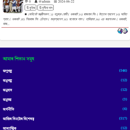
💬 0
👤 @admin
📅 2024-06-22
🔖কুইজ
🔖দৃলীনা দাস
■ কেবিনেট মন্ত্ৰীসকল :১) নৰেন্দ্ৰ মোদী ( গুজৰাট )২) ৰাজনাথ সিং ( উত্তৰ প্ৰদেশ )৩) অমিত
শ্বাহ ( গুজৰাট )৪) শিৱৰাজ সিং চৌহান ( মধ্যপ্ৰদেশ )৫) মনোহৰ লাল ( হাৰিয়ানা )৬) এচ জয়শংকৰ ( গুজৰাট,
ৰাজ...
আমাৰ শিতান সমূহ
(546)
অণুগল্প
(12)
অনুগল্প
(12)
অনুবাদ
(3)
অনুভৱ
(6)
অৰ্থনীতি
(517)
আজিৰ দিনটোৰ বিশেষত্ব
(12)
আধ্যাত্মিক