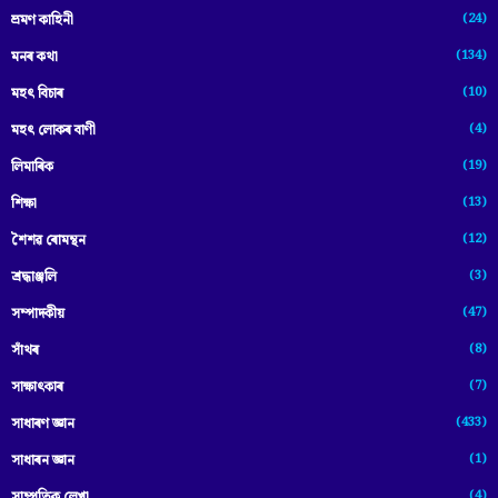
(24)
ভ্ৰমণ কাহিনী
(134)
মনৰ কথা
(10)
মহৎ বিচাৰ
(4)
মহৎ লোকৰ বাণী
(19)
লিমাৰিক
(13)
শিক্ষা
(12)
শৈশৱ ৰোমন্থন
(3)
শ্ৰদ্ধাঞ্জলি
(47)
সম্পাদকীয়
(8)
সাঁথৰ
(7)
সাক্ষাৎকাৰ
(433)
সাধাৰণ জ্ঞান
(1)
সাধাৰন জ্ঞান
(4)
সাম্প্রতিক লেখা