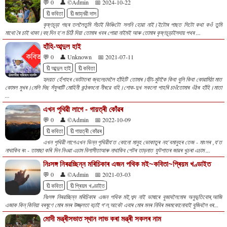
💬 0
👤 ©Admin
📅 2024-10-22
🔖কবিতা
🔖জাহ্নৱী দাস
কৃষ্ণচূড়া গছৰ তললৈতুমি সঁচাই কিঞ্চিটো সলনি হোৱা নাই।ইটোৰ পাছত সিটো কথা কওঁ তুমি
মাথো ৰৈ চাই থাকা।বহু দিন হ'ল চিঠি দিয়া তোমাৰ খবৰ পোৱা নাইমই আৰু তোমাৰ কৃষ্ণচূড়াইসদায় পথৰ ...
হাঁহি-আব্দুল হাই
💬 0
👤 Unknown
📅 2021-07-11
🔖আব্দুল হাই
🔖কবিতা
হৃদয়ত হেঁপাহৰ ভোটাতৰা জ্বলেচাবলৈ হাঁহিটি তোমাৰ।হুঁটা-মুটাকৈ কিবা বুলি কিবা কোৱামিঠা মাত
কোমল মুখৰ।মেলি দিছ সঁফুৰাটি মোহিনী কন্ঠৰশুনো নীৰৱে বহি।শোক-দুখ সকলো পাহৰি চাওঁতোমাৰ ওঁঠৰ হাঁহি।মাতা
...
এখন পৃথিৱী লাগে - গায়ত্ৰী কোঁৱৰ
💬 0
👤 ©Admin
📅 2022-10-09
🔖কবিতা
🔖গায়ত্ৰী কোঁৱৰ
এখন পৃথিৱী লাগেএখন ভিন্ন পৃথিৱীয'ত কোনো মানুহ ভোকাতুৰ নহ'বমানুহৰ তেজ - মাংসৰ ,য'ত
নাথাকিব ৰং - তামাছা কৰি দিন নিওৱা এচাম বিলাসীতাআৰু নাথাকিব পেটৰ তাড়নাত ফুটপাতৰ জাৱৰ খুচৰা এচাম ...
নিঃসঙ্গ নিৰৱচ্ছিন্ন মৰিচিকাৰ এজন পথিক মই~কবিতা~প্ৰিয়ম খণ্ডাইত
💬 0
👤 ©Admin
📅 2021-03-03
🔖কবিতা
🔖প্ৰিয়ম খণ্ডাইত
নিঃসঙ্গ নিৰৱচ্ছিন্ন মৰিচিকাৰ এজন পথিক মই,শব্দ নাই ভাষাৰে বুজাবলৈমোৰ অনুভূতিবোৰ,আজি
এজাক কিন্ কিনিয়া বৰষুণে মোৰ মনৰ উজ্জ্লতা বঢ়াই গ'ল,আকৌ এবাৰ মোৰ মনৰ নিবিৰ মৰমকোনোবাই বুজিবলৈ ধৰ...
মোদী মন্ত্ৰীসভাত স্থান লাভ কৰা মন্ত্ৰী সকলৰ নাম