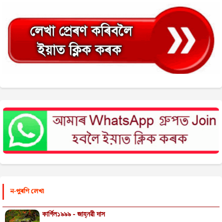
ন-পুৰণি লেখা
কাৰ্গিল১৯৯৯ - জাহ্নৱী দাস