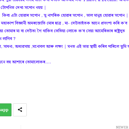
পুৱা উঠিয়েই সদাই এটা কথা মনতে আওৰাই লবা I have a Dream. অৰ্থাত
ই টোপনিত দেখা সপোন নহয় |
িবা এটা হোৱাৰ সপোন , সু নাগৰিক হোৱাৰ সপোন , ভাল মানুহ হোৱাৰ সপোন | 
কাশ বিজ্ঞানী অমৰজ্যেতি মোৰ ছাত্র , মা- দেউতাহঁতক আনে প্রসংশা কৰি ক'ব
িয়া তোমাৰ মা বা দেউতা গৈ থাকিব তেতিয়া লোকে ক'ব সেয়া আমেৰিকাৰ ৰাষ্ট্রদূত
ে লাগিব ?
সাধনা, অধ্যৱসায় ,মনোবল আৰু লক্ষ্য | মনত এই ভাৱ স্থায়ী কৰিব পাৰিলে তুমি 
নে বহু আশাৰে তোমালোকৰ....
sapp
NEWER