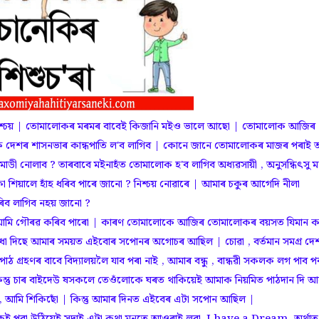
িশ্চয় | তোমালোকৰ মৰমৰ বাবেই কিজানি মইও ভালে আছো | তোমালোক আজিৰ
 দেশৰ শাসনভাৰ কান্ধপাতি ল'ব লাগিব | কোনে জানে তোমালোকৰ মাজৰ পৰাই 
েন্দ্র মোডী নোলাব ? তাৰবাবে মইনাহঁত তোমালোক হ'ব লাগিব অধ্যৱসায়ী , অনুসন্ধিৎসু 
থকা শিয়ালে হাঁহ ধৰিব পাৰে জানো ? নিশ্চয় নোৱাৰে | আমাৰ চকুৰ আগেদি নীলা
ৰিব লাগিব নহয় জানো ?
ি গৌৰৱ কৰিব পাৰো | কাৰণ তোমালোকে আজিৰ তোমালোকৰ বয়সত যিমান ক
িধা দিছে আমাৰ সময়ত এইবোৰ সপোনৰ অগোচৰ আছিল | চোৱা , বৰ্তমান সমগ্র দে
্ৰহণৰ বাবে বিদ্যালয়লৈ যাব পৰা নাই , আমাৰ বন্ধু , বান্ধৱী সকলক লগ পাব প
| কিন্তু চাৰ বাইদেউ ষসকলে তেওঁলোকে ঘৰত থাকিয়েই আমাক নিয়মিত পাঠদান দি আ
আমি শিকিছোঁ | কিন্তু আমাৰ দিনত এইবেৰ এটা সপোন আছিল |