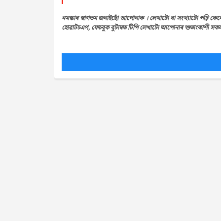
নমস্কাৰ স্বাগতম জনাইছোঁ আপোনাক । লেখাটো বা সংখ্যাটো পঢ়ি কেন
হোৱাটচএপ, ফেচবুক বুটামত টিপি লেখাটো আপোনাৰ শুভাংকাশী সকলৰ 