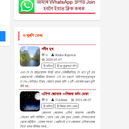
ন-পুৰণি লেখা
নদীৰ দুখ
💬 0
👤 Rinku Rajowar
📅 2020-05-07
🔖কবিতা
🔖ডঃ কুঞ্জলতা গগৈ
এখন নৈ বৈ যায়দুয়োপাৰ উপচি থাকে সেউজীয়াপিছে নৈ খনে চুই চাব
নোৱাৰেসেই সেউজীয়াৰ বিশালতা ।নৈ খন হয়তো অভিশপ্ততৃষ্ণাতুৰ
হ'লেও কেতিয়াও তিয়াব নোৱাৰে হৃদয়ৰ বালি ।এটি ভোমোৰা গুঞ্জন তুলি
উৰি যায়...
এনিশা জোনাক ••নিজৰা বৰ্মন ডেকা
💬 0
👤 ©Admin
📅 2023-08-07
🔖কবিতা
🔖নিজৰা বৰ্মন ডেকা
জোনগলা জোনাকৰ এনিশা আকাশৰ জোনটিৰ
পোহৰত ৰাগি লাগিছিল ,পোহৰ বোৰ মোৰ মুখত তোমাৰ হেঁপাহতআশা
বোৰো বাঢ়িছিল তোমাৰ পৰশত ।বহুদিনেই হ'ল জোনাকৰ এনিশাতোমাৰ
সৈতে ভাবৰ বিনিময় নকৰা...