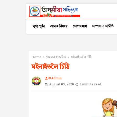
মুখ্য পৃষ্ঠা
আমাৰ বিষয়ে
যোগাযোগ
সম্পাদনা সমিতি
Home
হেমেন হাজৰিকা
মইনাহঁতলৈ চিঠি
মইনাহঁতলৈ চিঠি
©Admin
person
August 09, 2020
2 minute read