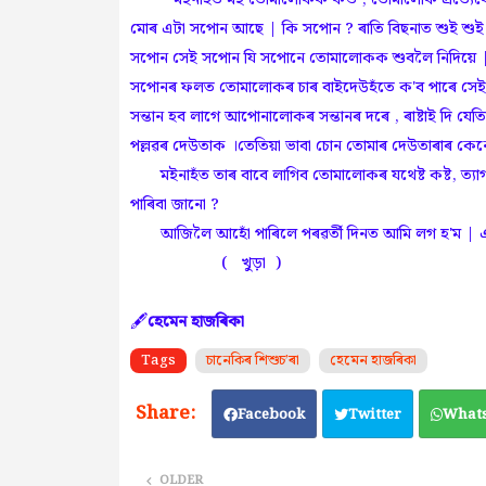
মইনাহঁত মই তোমালোকক কওঁ , তোমালোক প্রত্যেকেই 
মোৰ এটা সপোন আছে | কি সপোন ? ৰাতি বিছনাত শুই শু
সপোন সেই সপোন যি সপোনে তোমালোকক শুবলৈ নিদিয়ে | ক
সপোনৰ ফলত তোমালোকৰ চাৰ বাইদেউহঁতে ক'ব পাৰে সেই মহা
সন্তান হব লাগে আপোনালোকৰ সন্তানৰ দৰে , ৰাষ্টাই দি যেত
পল্লৱৰ দেউতাক ।তেতিয়া ভাবা চোন তোমাৰ দেউতাৰাৰ কেন
মইনাহঁত তাৰ বাবে লাগিব তোমালোকৰ যথেষ্ট কষ্ট, ত্যাগ, 
পাৰিবা জানো ?
আজিলৈ আহোঁ পাৰিলে পৰৱৰ্তী দিনত আমি লগ হ'ম | এ
( খুড়া )
🖋️
হেমেন হাজৰিকা
Tags
চানেকিৰ শিশুচ’ৰা
হেমেন হাজৰিকা
Facebook
Twitter
What
OLDER