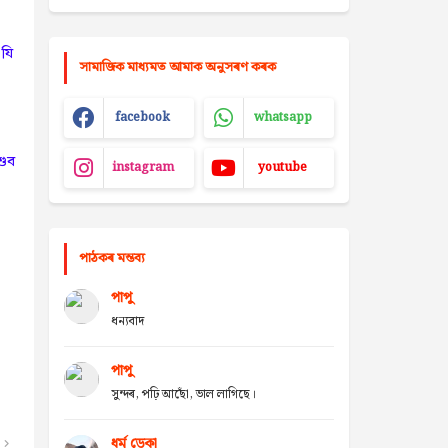
যি
সামাজিক মাধ্যমত আমাক অনুসৰণ কৰক
facebook
whatsapp
শুব
instagram
youtube
পাঠকৰ মন্তব্য
পাপু
ধন্যবাদ
পাপু
সুন্দৰ, পঢ়ি আছোঁ, ভাল লাগিছে।
ধৰ্ম ডেকা