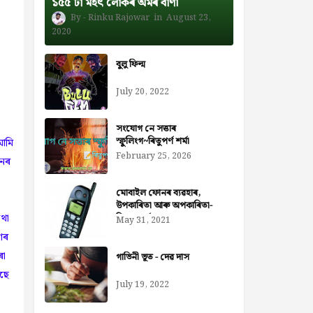
১৫৫ টা মহৎ লোকৰ অমৰ বাণী
Rinku Rajowar
August 23,
2020
বুলু ফিল্ম
July 20, 2022
সংযোগ নে সত্তাৰ
স্ফুলিংগ~ৰিতুপৰ্ণ শৰ্মা
আমি
February 25, 2026
মনৰ
মোবাইল ফোনৰ ব্যৱহাৰ,
উপকাৰিতা আৰু অপকাৰিতা-
থা
নিজৰা বৰ্মন ডেকা
May 31, 2021
শৰ
ৰা
গাভিনী ভূত - দেৱ দাস
ছে
July 19, 2022