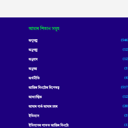
আমাৰ শিতান সমূহ
(546
অণুগল্প
(12
অনুগল্প
(12
অনুবাদ
(3
অনুভৱ
(6
অৰ্থনীতি
(517
আজিৰ দিনটোৰ বিশেষত্ব
(12
আধ্যাত্মিক
(20
আমাৰ গাওঁ আমাৰ চহৰ
(3
ইতিহাস
(1
ইতিহাসৰ পাতত আজিৰ দিনটো