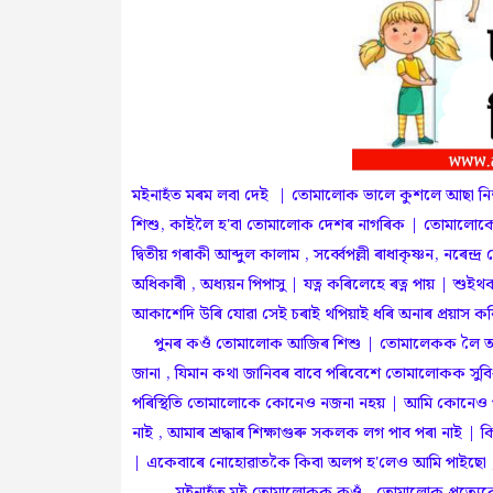
মইনাহঁত মৰম লবা দেই | তোমালোক ভালে কুশলে আছা ন
শিশু, কাইলৈ হ'বা তোমালোক দেশৰ নাগৰিক | তোমালোকে
দ্বিতীয় গৰাকী আব্দুল কালাম , সৰ্ব্বেপল্লী ৰাধাকৃষ্ণন, নৰ
অধিকাৰী , অধ্যয়ন পিপাসু | যত্ন কৰিলেহে ৰত্ন পায় | শুই
আকাশেদি উৰি যোৱা সেই চৰাই থপিয়াই ধৰি অনাৰ প্রয়াস ক
পুনৰ কওঁ তোমালোক আজিৰ শিশু | তোমালেকক লৈ আম
জানা , যিমান কথা জানিবৰ বাবে পৰিবেশে তোমালোকক সুব
পৰিস্থিতি তোমালোকে কোনেও নজনা নহয় | আমি কোনেও পাঠ গ
নাই , আমাৰ শ্রদ্ধাৰ শিক্ষাগুৰু সকলক লগ পাব পৰা নাই 
| একেবাৰে নোহোৱাতকৈ কিবা অলপ হ'লেও আমি পাইছো , 