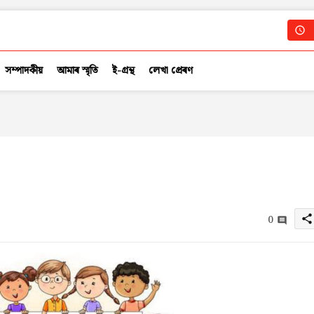
সম্পাদকীয়
আমাৰ স্মৃতি
ই-গ্ৰন্থ
লেখা প্ৰেৰণ
0
share