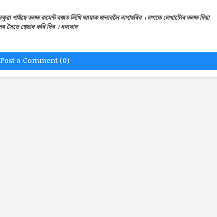
েকুৱা পাইছে তলত কমেন্ট বক্সত লিখি আমাক জনাবলৈ নাপাহৰিব । লগতে লেখাটোৰ তলত দিয়া
সৈতে শ্বেয়াৰ কৰি দিব । ধন্যবাদ
Post a Comment (0)