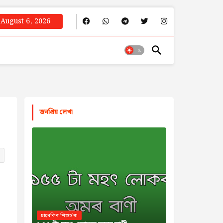
August 6, 2026
জনপ্রিয় লেখা
চানেকিৰ শিশুচ'ৰা