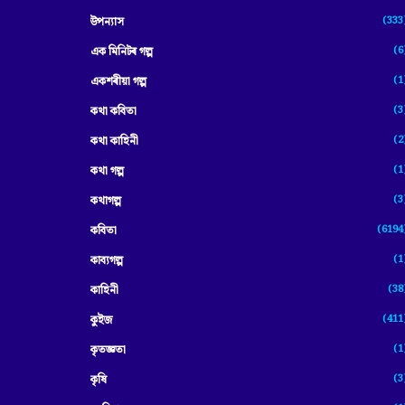
(333
উপন্যাস
(6
এক মিনিটৰ গল্প
(1
একশৰীয়া গল্প
(3
কথা কবিতা
(2
কথা কাহিনী
(1
কথা গল্প
(3
কথাগল্প
(6194
কবিতা
(1
কাব্যগল্প
(38
কাহিনী
(411
কুইজ
(1
কৃতজ্ঞতা
(3
কৃষি