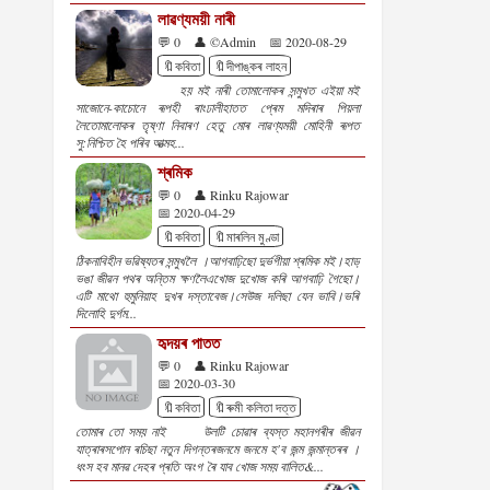
লাৱণ্যময়ী নাৰী
💬 0
👤 ©Admin
📅 2020-08-29
🔖কবিতা
🔖দীপাঙ্কৰ লাহন
হয় মই নাৰী তোমালোকৰ সন্মুখত এইয়া মই
সাজোনে-কাচোনে ৰূপহী ৰাংঢালীহাতত প্ৰেম মদিৰাৰ পিয়লা
লৈতোমালোকৰ তৃষ্ণা নিবাৰণ হেতু মোৰ লাৱণ্যময়ী মোহিনী ৰূপত
সু:নিশ্চিত হৈ পৰিব আত্মহ...
শ্ৰমিক
💬 0
👤 Rinku Rajowar
📅 2020-04-29
🔖কবিতা
🔖মাৰলিন মুণ্ডা
ঠিকনাবিহীন ভৱিষ্যতৰ সন্মুখলৈ ।আগবাঢ়িছো দুৰ্ভগীয়া শ্ৰমিক মই।হাড়
ভঙা জীৱন পথৰ অন্তিম ক্ষণলৈএখোজ দুখোজ কৰি আগবাঢ়ি গৈছো।
এটি মাথো হুমুনিয়াহ দুখৰ দস্তাবেজ।সেউজ দলিছা যেন ভাবি।ভৰি
দিলোহি দুৰ্গম...
হৃদয়ৰ পাতত
💬 0
👤 Rinku Rajowar
📅 2020-03-30
🔖কবিতা
🔖ৰুমী কলিতা দত্ত
তোমাৰ তো সময় নাই উলটি চোৱাৰ ব্যস্ত মহানগৰীৰ জীৱন
যাত্ৰাৰসপোন ৰচিছা নতুন দিগন্তৰজনমে জনমে হ'ব জন্ম জন্মান্তৰৰ ।
ধংস হব মানৱ দেহৰ প্ৰতি অংগ ৰৈ যাব খোজ সময় বালিত&...