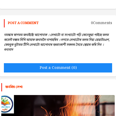
0Comments
POST A COMMENT
নমস্কাৰ স্বাগতম জনাইছোঁ আপোনাক । লেখাটো বা সংখ্যাটো পঢ়ি কেনেকুৱা পাইছে তলত
কমেন্ট বক্সত লিখি আমাক জনাবলৈ নাপাহৰিব । লগতে লেখাটোৰ তলত দিয়া হোৱাটচএপ,
ফেচবুক বুটামত টিপি লেখাটো আপোনাৰ শুভাংকাশী সকলৰ সৈতে শ্বেয়াৰ কৰি দিব ।
ধন্যবাদ
Post a Comment (0)
জনপ্রিয় লেখা