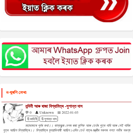
ন-পুৰণি লেখা
নন্দিনী আৰু ৰাজা বিশ্বামিত্ৰ -সুশান্ত দাস
💬 0
👤 Unknown
📅 2022-01-03
🔖কাহিনী
🔖সুশান্ত দাস
মহাভাৰতৰ পূৰ্বৰ কথা।। কান্যকুব্জ দেশৰ ৰজা কুশিক আৰু তেওঁৰ পুত্ৰ গাধি আৰু সেই গাধিৰ
পুত্ৰ আছিল বিশ্বামিত্ৰ।। বিশ্বামিত্ৰ মৃগয়াভিলাষী আছিল।এদিন তেওঁ পাত্ৰ-মন্ত্ৰীৰ সকলৰ লগত গভীৰ অৰণ্য