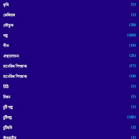
(3)
কৃষি
(1)
কেৰিয়াৰ
(29)
কৌতুক
(420)
গল্প
(10)
গীত
(23)
গ্ৰন্থালোচনা
(57)
চানেকিৰ শিশুচ'ৰা
(18)
চানেকিৰ শিশুচ’ৰা
(3)
চিঠি
(5)
চিন্তন
(1)
চুটি গল্প
(183)
চুটিগল্প
(2)
চুটিছবি
(1)
জঁতুৱাঠাঁচ