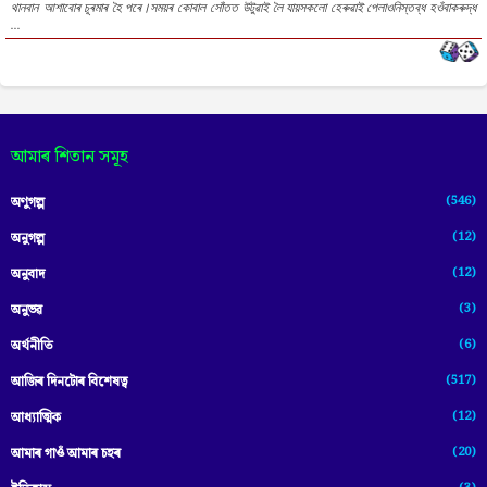
থানবান আশাবোৰ চূৰমাৰ হৈ পৰে।সময়ৰ কোবাল সোঁতত উটুৱাই লৈ যায়সকলো হেৰুৱাই পেলাওনিস্তব্ধ হওঁবাকৰুদ্ধ
...
আমাৰ শিতান সমূহ
(546)
অণুগল্প
(12)
অনুগল্প
(12)
অনুবাদ
(3)
অনুভৱ
(6)
অৰ্থনীতি
(517)
আজিৰ দিনটোৰ বিশেষত্ব
(12)
আধ্যাত্মিক
(20)
আমাৰ গাওঁ আমাৰ চহৰ