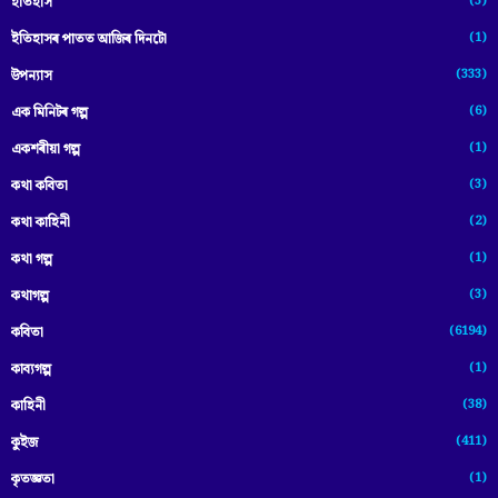
(3)
ইতিহাস
(1)
ইতিহাসৰ পাতত আজিৰ দিনটো
(333)
উপন্যাস
(6)
এক মিনিটৰ গল্প
(1)
একশৰীয়া গল্প
(3)
কথা কবিতা
(2)
কথা কাহিনী
(1)
কথা গল্প
(3)
কথাগল্প
(6194)
কবিতা
(1)
কাব্যগল্প
(38)
কাহিনী
(411)
কুইজ
(1)
কৃতজ্ঞতা