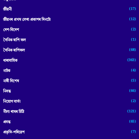
(17)
জীৱনী
(12)
জীৱনৰ প্ৰথম লেখা প্ৰকাশৰ দিনটো
(2)
দেশ-বিদেশ
(1)
দৈনিক ৰাশি ফল
(68)
দৈনিক ৰাশিফল
(363)
ধাৰাবাহিক
(4)
নাটক
(5)
নাৰী বিশেষ
(66)
নিবন্ধ
(2)
নিয়োগ বাৰ্তা
(121)
নীলা খামৰ চিঠি
(65)
প্রবন্ধ
(7)
প্ৰকৃতি-পৰিৱেশ