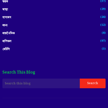
(37)
স্তৱক
(29)
স্বাস্থ্য
(24)
হাস্যৰস
(12)
ৰচনা
(8)
ৰাজনৈতিক
(97)
ৰাশিফল
(3)
ৰেচিপি
Search This Blog