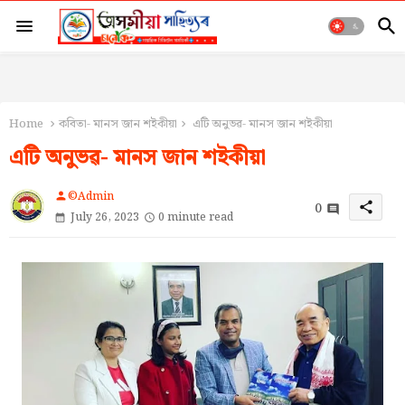
Home
কবিতা- মানস জান শইকীয়া
এটি অনুভৱ- মানস জান শইকীয়া
এটি অনুভৱ- মানস জান শইকীয়া
©Admin
person
0
share
July 26, 2023
0 minute read