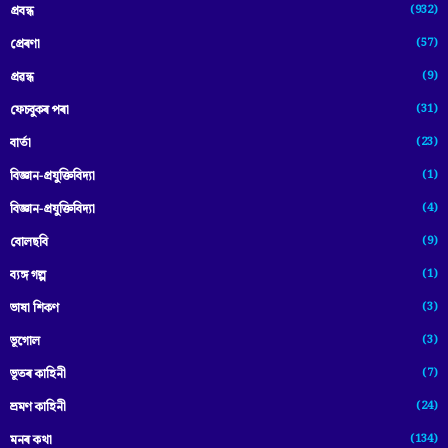
(932)
প্ৰবন্ধ
(57)
প্ৰেৰণা
(9)
প্ৰৱন্ধ
(31)
ফেচবুকৰ পৰা
(23)
বাৰ্তা
(1)
বিজ্ঞান-প্রযুক্তিবিদ্যা
(4)
বিজ্ঞান-প্ৰযুক্তিবিদ্যা
(9)
বোলছবি
(1)
ব্যঙ্গ গল্প
(3)
ভাষা শিকণ
(3)
ভূগোল
(7)
ভূতৰ কাহিনী
(24)
ভ্ৰমণ কাহিনী
(134)
মনৰ কথা