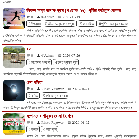
এখনত ...
জীৱনৰ অন্য নাম সংগ্ৰাম (খণ্ড নং-২৬)- পূৰ্ণিমা বৰঠাকুৰ বেজবৰা
💬 0
👤 ©Admin
📅 2021-11-19
🔖উপন্যাস
🔖জীৱন অন্য নাম সংগ্ৰাম
🔖ধাৰাবাহিক
🔖পূৰ্ণিমা বৰঠাকুৰ বেজবৰা
পশ্চিম আকাশৰ ৰাঙলী বেলিয়ে বিদায় মাগিবৰ হ'ল ।দলনিত চৰি থকা ম'হখিনিয়ে পাছলৈ মূৰ কৰি
দৌৰিবলৈ ধৰিলে । ৰামভাই আচৰিত হ'ল । কাৰোবাক আক্ৰমণ কৰিবলৈ যেন সিহঁতে চোঁচা লৈছে । তগৰৰ শহুৰেকে
ৰামভাইক ক'লে ,...
বান
💬 0
👤 ©Admin
📅 2020-07-26
🔖চানেকিৰ শিশুচ'ৰা
🔖তন্ময় শ্যামল কুৰ্মি
বান‌ , বান, বানকি ৰূপ লৈ আহিলা তুমি?ঘৰ -বাৰী ভাঙি - ছিঙি উটুৱাই নিলা তুমি। বান, বান,
বানকিযে মহামাৰী জিলা জিলাই সোমাই ল'লা তুমি মানুহৰ প্ৰাণ শ শ লোকৰ জীৱন ল...
চেৰা-বলিয়া
💬 0
👤 Rinku Rajowar
📅 2020-01-21
🔖কবিতা
🔖সৌৰভ কুমাৰ বৰুৱা
মই চেৰা-বলিয়াৰদুৰন্ত প্ৰেমিক ।সিহঁতৰ প্ৰতিটোৰক্ত কণিকাতপলুৰ পৰা পখিলা হোৱাৰ কলা ।
প্ৰতিটো নিশ্বাসতপৃথিৱী জয়ৰ দুৰ্বাৰ হেপাহ ।সপোনে সিহঁতকশুবলৈ নিদিয়ে ।সমুদ্ৰতলৰ মনিআকাশৰ তৰাদিগন্তৰ...
সপোনবোৰ শামুকৰ খোলা হৈ পৰে
💬 0
👤 Rinku Rajowar
📅 2020-01-02
🔖কবিতা
🔖নবীন কুৰ্মী
জয়াল হৈ পৰা নিশাতসপোন ভাগে থুনুকা কাঁচৰ টুকুৰাৰ দৰে।এজাক ধুমুহাই কৰেহৃদয়ক