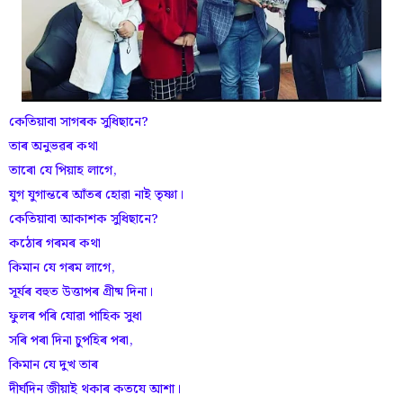
কেতিয়াবা সাগৰক সুধিছানে?
তাৰ অনুভৱৰ কথা
তাৰো যে পিয়াহ লাগে,
যুগ যুগান্তৰে আঁতৰ হোৱা নাই তৃষ্ণা।
কেতিয়াবা আকাশক সুধিছানে?
কঠোৰ গৰমৰ কথা
কিমান যে গৰম লাগে,
সূৰ্যৰ বহুত উত্তাপৰ গ্ৰীষ্ম দিনা।
ফুলৰ পৰি যোৱা পাহিক সুধা
সৰি পৰা দিনা চুপহিৰ পৰা,
কিমান যে দুখ তাৰ
দীৰ্ঘদিন জীয়াই থকাৰ কতযে আশা।