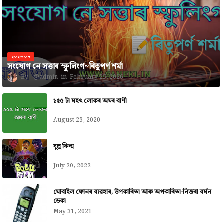
২০২৬০৮
সংযোগ নে সত্তাৰ স্ফুলিংগ~ৰিতুপৰ্ণ শৰ্মা
@admin
February 25, 2026
১৫৫ টা মহৎ লোকৰ অমৰ বাণী
August 23, 2020
বুলু ফিল্ম
July 20, 2022
মোবাইল ফোনৰ ব্যৱহাৰ, উপকাৰিতা আৰু অপকাৰিতা-নিজৰা বৰ্মন
ডেকা
May 31, 2021