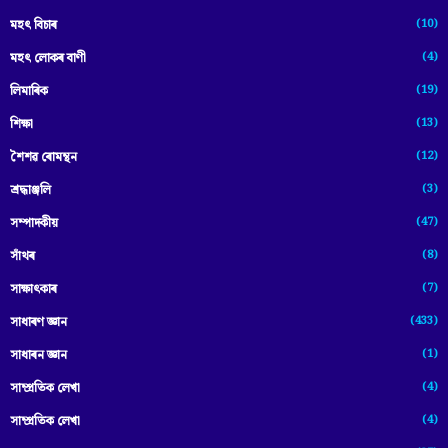
(10)
মহৎ বিচাৰ
(4)
মহৎ লোকৰ বাণী
(19)
লিমাৰিক
(13)
শিক্ষা
(12)
শৈশৱ ৰোমন্থন
(3)
শ্ৰদ্ধাঞ্জলি
(47)
সম্পাদকীয়
(8)
সাঁথৰ
(7)
সাক্ষাৎকাৰ
(433)
সাধাৰণ জ্ঞান
(1)
সাধাৰন জ্ঞান
(4)
সাম্প্রতিক লেখা
(4)
সাম্প্ৰতিক লেখা