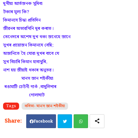
দুখীয়া আৰ্তজনক সুধিবা
টকাৰ মূল্য কি?
কিমানযে চিন্তা প্ৰতিদিন
জীৱনৰ অভাৱখিনি দুৰ কৰাত।
তেনেদৰে অশেষ দুখ থকা জনেহে জানে
সুখৰ প্ৰয়োজন কিমানযে বেছি;
অজানিতে হৈ যোৱা দুখৰ বাবে যে
সুখ বিচাৰি কিমান হাবাথুৰি,
নাশ হয় জীয়াই থকাৰ অনুভৱ।
মানস জান শইকীয়া
ৰঙামাটি চেউনী গাওঁ ,বাদুলিপাৰ
গোলাঘাট
Tags
কবিতা- মানস জান শইকীয়া
Facebook
Twi
Wh