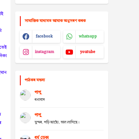
াই
সামাজিক মাধ্যমত আমাক অনুসৰণ কৰক
ি
facebook
whatsapp
ওতেই
instagram
youtube
সিকা
ইমান
পাঠকৰ মন্তব্য
পাপু
ধন্যবাদ
ে
পাপু
ৰ
সুন্দৰ, পঢ়ি আছোঁ, ভাল লাগিছে।
ধৰ্ম ডেকা