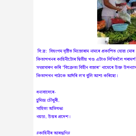
বি:দ্ৰ: বিহংগম দৃষ্টিত মিজোৰাম নামৰে প্ৰকাশিত হোৱা মো
কিতাপখনৰ কাহিনীটোৰ দ্বিতীয় খণ্ড এটাও লিখিবলৈ পৰামৰ্শ 
সম্প্ৰসাৰণ কৰি "বিক্ৰেতা বিহীন বজাৰ" নামেৰে উক্ত উপন্য
কিতাপখন পাঠকে আদঁৰি ল'ব বুলি আশা কৰিছো।
ধন্যবাদেৰে-
চুমিন্দ্ৰ চৌধুৰী,
সাহিত্য অভিযন্তা
নয়ডা, উত্তৰ প্ৰদেশ।
#কাহিনীৰ আৰম্ভণি#