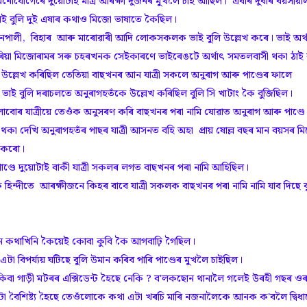
 মনোযোগেৰে দুয়োটাই মাত্র আৰক্ষী দুজনৰ মুখলৈ চাই আছিল। এবাৰ দুবাৰ বয়সীয়া
াই বুলি দুই এষাৰ কথাও মিজো ভাষাতে কৈছিল।
পালী, বিহাৰ আৰু মাৰোৱাৰী আদি লোকসকলক ভাই বুলি উল্লেখ কৰে। ভাই অৰ্থ
ৰিয়া মিজোৰামৰ সৰু চহৰখনক সেইকাৰণে ভাইৰেঙটে অৰ্থাৎ সমতলবাসী থকা ঠাই ব
 উল্লেখ কৰিছিল তেতিয়া বাছখনৰ আন যাত্রী সকলে অনুৰাগ আৰু পাণ্ডেৰ ফালে
ভাই ভাই বুলি দৰাচলতে অনুৰাগহতঁকে উল্লেখ কৰিছিল বুলি সি খাটাং কৈ বুজিছিল।
ৰ যাত্রীয়ে তেওঁক অনুসৰণ কৰি বাছখনৰ পৰা নামি যোৱাত অনুৰাগ আৰু পাণ্ডে
থকা দেখি অনুৰাগহতঁৰ পাছৰ যাত্রী আসনত বহি অহা প্ৰায় ষোল্ল বছৰ মান বয়সৰ ম
চ কৰো।
ণ্ডে দুয়োটাই বাকী যাত্রী সকলৰ লগত বাছখনৰ পৰা নামি আহিছিল।
ন্দীতে আৰক্ষীজনে কিহৰ বাবে যাত্রী সকলক বাছখনৰ পৰা নামি নামি যাব দিছে ব
ে কথাখিনি কৈয়েই কোবা কুবি কৈ আগবাঢ়ি গৈছিল।
 বিপৰ্য্যয় ঘটিছে বুলি উমান কৰিব পাৰি পাণ্ডেৰ মুখলৈ চাইছিল।
কিবা গাড়ী মটৰৰ এক্সিডেন্ট হৈছে নেকি ? ব'লকছোন থানালৈ গলেই উৰহী গছৰ ও
 বৈশিষ্ট্য হৈছে তেওঁলোকে কথা এটা খৰচি মাৰি নজনালৈকে আনক ক'বলৈ দ্বিধ