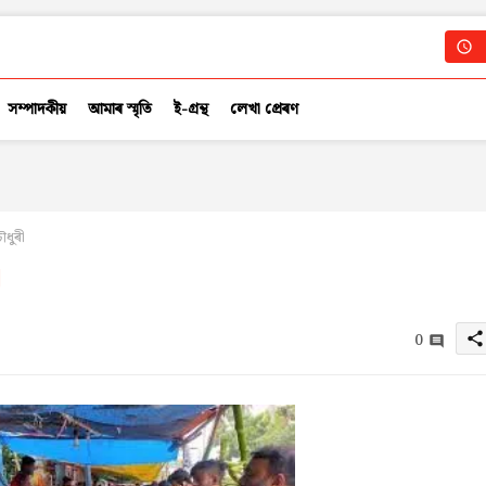
সম্পাদকীয়
আমাৰ স্মৃতি
ই-গ্ৰন্থ
লেখা প্ৰেৰণ
ৌধুৰী
ী
0
share