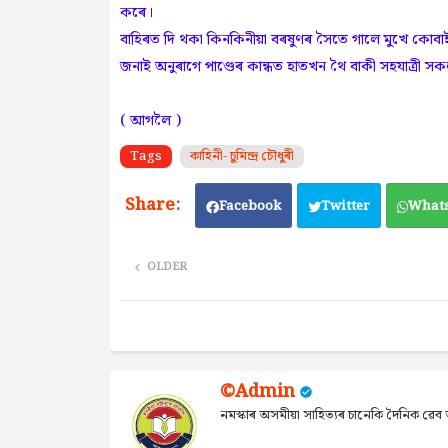
কৰে।
বাহিৰত দি থকা কিনকিনীয়া বৰষুণৰ সৈতে গালে মুখে কোবা
জনাই অনুৰাগে পাণ্ডেৰ কান্ধত হাতখন থৈ বাকী সহযাত্ৰ
( আগলৈ )
Tags
কাহিনী- চুমিন্দ্ৰ চৌধুৰী
Facebook
Twitter
What
OLDER
©Admin
নমস্কাৰ অসমীয়া সাহিত্যৰ চানেকি দৈনিক ৱ