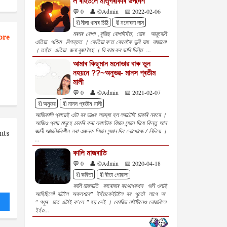
ল'ৰাহঁতলৈ মাতৃগৰাকীৰ উপদেশ
💬 0
👤 ©Admin
📅 2022-02-06
🔖নীলা খামৰ চিঠি
🔖মনোৰমা দাস
মৰমৰ বোপা ,বুজিছ বোপাইহঁত, মোৰ আয়ুবেলি
ore
এতিয়া পশ্চিম দিগন্তত । কেতিয়া ক'ত কেনেকৈ ডুবি যায় নাজানো
। তহঁত এতিয়া জনা বুজা হৈছ । যি কাম কৰ ভাবি চিন্তি ...
আমাৰ কিছুমান মনোভাৱ বাৰু ভুল
নহয়নে ??~অনুভৱ- মানস প্ৰতীম
মালী
💬 0
👤 ©Admin
📅 2021-02-07
🔖অনুভৱ
🔖মানস প্ৰতীম মালী
আজিকালি প্ৰায়েই এটা বৰ ডাঙৰ সমস্যা হল লৰাটোই চাকৰি নকৰে ।
আজিও প্ৰায় মানুহে চাকৰি কৰা লৰাটোক যিমান সন্মান দিয়ে কিন্তু আন
জ্ঞানী আত্মনিৰ্ভৰশীল লৰা এজনক সিমান সন্মান দিব নোখোজে / নিদিয়ে ।
nts
...
কালি মাজৰাতি
💬 0
👤 ©Admin
📅 2020-04-18
🔖কবিতা
🔖ৰীতা গোৱালা
কালি মাজৰাতি কাৰোবাৰ কথোপকথন শুনি ওলাই
আহিছিলোঁ বাটলৈ অকলশৰে" ইহঁতকেইটালৈ বৰ পুতৌ লাগে অ'
" গধুৰ মাত এটাই ক'লে " হয় দেই । কোৱিড নাইটিনেও নোৱাৰিলে
ইহঁত...