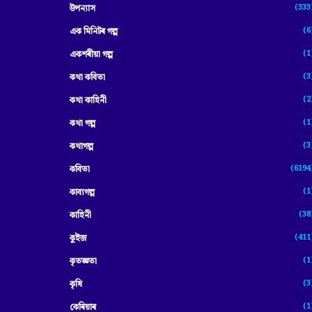
(333
উপন্যাস
(6
এক মিনিটৰ গল্প
(1
একশৰীয়া গল্প
(3
কথা কবিতা
(2
কথা কাহিনী
(1
কথা গল্প
(3
কথাগল্প
(6194
কবিতা
(1
কাব্যগল্প
(38
কাহিনী
(411
কুইজ
(1
কৃতজ্ঞতা
(3
কৃষি
(1
কেৰিয়াৰ