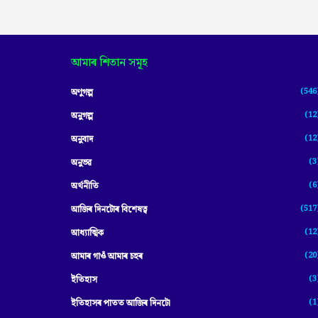
আমাৰ শিতান সমূহ
(546
অণুগল্প
(12
অনুগল্প
(12
অনুবাদ
(3
অনুভৱ
(6
অৰ্থনীতি
(517
আজিৰ দিনটোৰ বিশেষত্ব
(12
আধ্যাত্মিক
(20
আমাৰ গাওঁ আমাৰ চহৰ
(3
ইতিহাস
(1
ইতিহাসৰ পাতত আজিৰ দিনটো