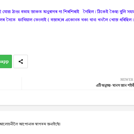
ই যোৱা ঠাণ্ডা বতাহ জাকত অনুৰাগৰ গা শিৰশিৰাই গৈছিল। ঠিকেই কৈছা বুলি সহ
ী সকলৰ সৈতে হ্নাথিয়াল ভেংলাই ( বজাৰ)ৰ একোনত থকা থানা খনলৈ খোজ ধৰিছিল
sapp
NEWER
এটি অনুভৱ- মানস জান শইকী
েব আলোচনীলৈ আপোনাক স্বাগতম জনাইছোঁ