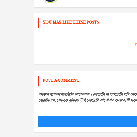
YOU MAY LIKE THESE POSTS
POST A COMMENT
নমস্কাৰ স্বাগতম জনাইছোঁ আপোনাক । লেখাটো বা সংখ্যাটো পঢ়ি কেন
হোৱাটচএপ, ফেচবুক বুটামত টিপি লেখাটো আপোনাৰ শুভাংকাশী সকলৰ 