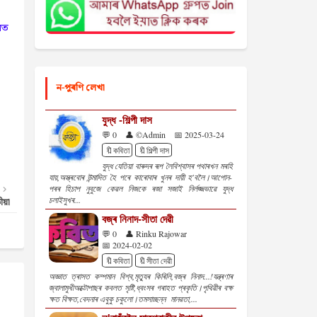
মত
।
ন-পুৰণি লেখা
যুদ্ধ -শিল্পী দাস
💬 0
👤 ©Admin
📅 2025-03-24
🔖কবিতা
🔖শিল্পী দাস
যুদ্ধ যেতিয়া বাৰুদৰ ৰূপ লৈবিশ্বাসৰ পথাৰখন মৰহি
যায়,অস্ত্ৰবোৰ উন্মাদিত হৈ পৰে কাৰোবাৰ খুনৰ দায়ী হ'বলৈ।আপোন-
পৰৰ হিচাপ নুবুজে কেৱল নিজকে ৰজা সজাই নির্লজ্জভাৱে যুদ্ধ
চলাইসুখৰ...
য়া
বজ্ৰ নিনাদ-সীতা দেৱী
💬 0
👤 Rinku Rajowar
📅 2024-02-02
🔖কবিতা
🔖সীতা দেৱী
অজ্ঞাত ত্ৰাসত কম্পমান বিশ্ব,মৃত্যুৰ কিৰিলি,বজ্ৰ নিনাদ...!যন্ত্ৰণাৰ
জ্বালামুখীঅক্টোপাছৰ কবলত সৃষ্টি,ধ্বংসৰ গৰাহত প্ৰকৃতি।পৃথিৱীৰ বক্ষ
ক্ষত বিক্ষত,বেদনাৰ এবুকু চকুলো।তমসাচ্ছন্ন মানৱতা,...