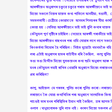
একেবাৰেই বুজি নাপায় । সেয়েহে উপায়ন্তৰ হৈ চুপচাপ বহি
আৰক্ষীজন অনুৰাগৰ চকুৱে চকুৱে পৰাত আৰক্ষীজনে ভাই ভ
মিজো সকলে নিজৰ মাজত কথা পাতিলে অসমীয়া, বঙালী, নে
সমতলবাসী। চেত্ৰীয়ে কোৱাম'তে অসমৰ শিলচৰৰ সীমা কাষ
কোৱা হয় । যেতিয়া আৰক্ষীজনে ভাই ভাই বুলি কথাৰ মাজত
কৌতুহল পূৰ্ণ দৃষ্টিৰে চাইছিল। সেয়েহে আৰক্ষী গৰাকীয়ে 
মিজো আৰক্ষীজন বাছখনৰ পৰা নামি যোৱাৰ লগে লগে সকলোবো
কিংকৰ্তব্য বিমোৰ হৈ পৰিছিল। সিহঁত দুয়োটা থমথমকৈ বহি 
লৰা এটাই অনুৰাগৰ হাতৰ বাউসীত ধৰি কৈছিল, কাপু পুলি
ভঙা ভঙা হিন্দীত মিজো যুবকজনৰ কথা শুনি অনুৰাগ আৰু পা
মনৰ কৌতুহল দমাই ৰাখিব নোৱাৰি অনুৰাগে মিজো লৰাজনক হি
প্ৰশ্ন কৰিছিল?
কাপু, আইজল মে গৰবৰ, পুলিচ কৰো পুলিচ কৰো। লৰাজন
লৰাজনে কৈ যোৱা কথাখিনিৰ পৰা অনুৰাগে সাংঘাতিক কিবা এটা
পাণ্ডেই তাৰ মনৰ পৰিস্থিতিৰ উমান পাই কৈছিল, চাৰ আগত 
ওলাব । মানুহবোৰক সুধি লাভ নাই। কাৰণ মিজো সকলৰ এটা