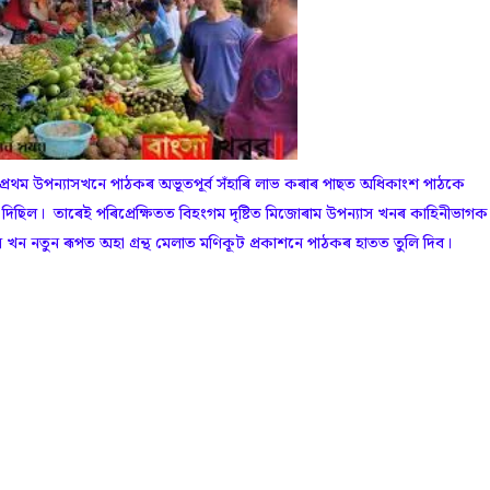
ৰ প্ৰথম উপন্যাসখনে পাঠকৰ অভূতপূৰ্ব সঁহাৰি লাভ কৰাৰ পাছত অধিকাংশ পাঠকে
দিছিল। তাৰেই পৰিপ্ৰেক্ষিতত বিহংগম দৃষ্টিত মিজোৰাম উপন্যাস খনৰ কাহিনীভাগক
াস খন নতুন ৰূপত অহা গ্ৰন্থ মেলাত মণিকূট প্ৰকাশনে পাঠকৰ হাতত তুলি দিব।