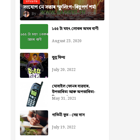
২০২৬০৮
সংযোগ নে সত্তাৰ স্ফুলিংগ~ৰিতুপৰ্ণ শৰ্মা
@admin
February 25, 2026
১৫৫ টা মহৎ লোকৰ অমৰ বাণী
August 23, 2020
বুলু ফিল্ম
July 20, 2022
মোবাইল ফোনৰ ব্যৱহাৰ,
উপকাৰিতা আৰু অপকাৰিতা-
নিজৰা বৰ্মন ডেকা
May 31, 2021
গাভিনী ভূত - দেৱ দাস
July 19, 2022