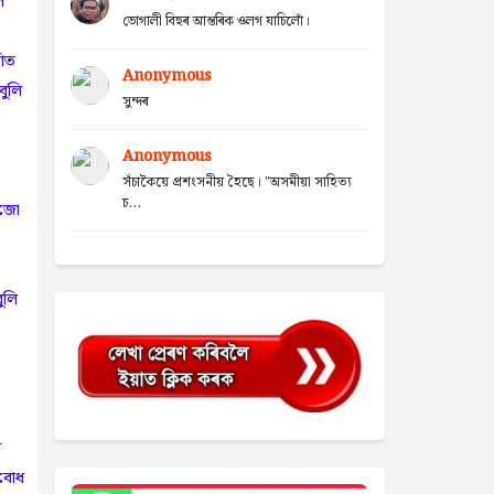
ল
ভোগালী বিহুৰ আন্তৰিক ওলগ যাচিলোঁ।
াত
Anonymous
ুলি
সুন্দৰ
Anonymous
সঁচাকৈয়ে প্ৰশংসনীয় হৈছে। "অসমীয়া সাহিত্য
চ...
িজো
ুলি
ৰ
াবোধ