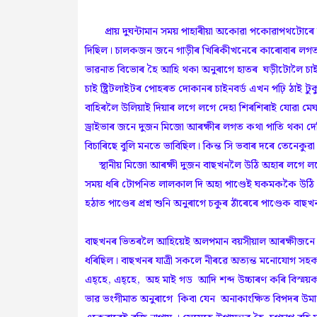
প্ৰায় দুঘন্টামান সময় পাহাৰীয়া অকোৱা পকোৱাপথটোৰে 
দিছিল। চালকজন জনে গাড়ীৰ খিৰিকীখনেৰে কাৰোবাৰ লগত ম
ভাৱনাত বিভোৰ হৈ আহি থকা অনুৰাগে হাতৰ ঘড়ীটোলৈ চাই 
চাই ষ্ট্ৰিটলাইটৰ পোহৰত দোকানৰ চাইনবৰ্ড এখন পঢ়ি ঠাই টুক
বাহিৰলৈ উলিয়াই দিয়াৰ লগে লগে দেহা শিৰশিৰাই যোৱা 
ড্ৰাইভাৰ জনে দুজন মিজো আৰক্ষীৰ লগত কথা পাতি থকা দ
বিচাৰিছে বুলি মনতে ভাবিছিল। কিন্ত সি ভবাৰ দৰে তেনেক
স্থানীয় মিজো আৰক্ষী দুজন বাছখনলৈ উঠি অহাৰ লগে লগে 
সময় ধৰি টোপনিত লালকাল দি অহা পাণ্ডেই ঘকমককৈ উঠি অ
হঠাত পাণ্ডেৰ প্ৰশ্ন শুনি অনুৰাগে চকুৰ ঠাঁৰেৰে পাণ্ডে
বাছখনৰ ভিতৰলৈ আহিয়েই অলপমান বয়সীয়াল আৰক্ষীজনে ম
ধৰিছিল। বাছখনৰ যাত্রী সকলে নীৰৱে অত্যন্ত মনোযোগ স
এহ্হে, এহ্হে, অহ মাই গড আদি শব্দ উচ্চাৰণ কৰি বিস্ময়ক
ভাৱ ভংগীমাত অনুৰাগে কিবা যেন অনাকাংক্ষিত বিপদৰ উমান