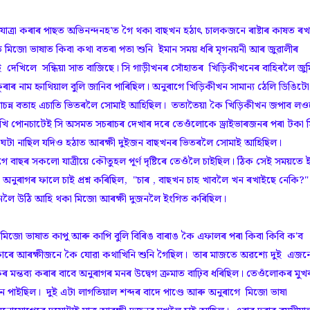
যাত্রা কৰাৰ পাছত অভিনন্দনহ'ত গৈ থকা বাছখন হঠাৎ চালকজনে ৰাষ্টাৰ কাষত ৰখ
িজো ভাষাত কিবা কথা বতৰা পতা শুনি ইমান সময় ধৰি মৃগনয়নী আৰ জুৱালীৰ
দেখিলে সন্ধিয়া সাত বাজিছে। সি গাড়ীখনৰ সোঁহাতৰ খিড়িকীখনেৰ বাহিৰলৈ জুম
ুৰাৰ নাম হ্নাথিয়াল বুলি জানিব পাৰিছিল। অনুৰাগে খিড়িকীখন সামান্য ঠেলি ডিঙিটো
মেঘাচন্ন বতাহ এচাতি ভিতৰলৈ সোমাই আহিছিল। ততাতৈয়া কৈ খিড়িকীখন জপাব ল
েখি পোনচাটেই সি অসমত সচৰাচৰ দেখাৰ দৰে তেওঁলোকে ড্ৰাইভাৰজনৰ পৰা টকা 
ুৱা ঘটা নাছিল যদিও হঠাত আৰক্ষী দুইজন বাছখনৰ ভিতৰলৈ সোমাই আহিছিল।
বাছৰ সকলো যাত্রীয়ে কৌতুহল পূৰ্ণ দৃষ্টিৰে তেওঁলৈ চাইছিল। ঠিক সেই সময়তে 
নুৰাগৰ ফালে চাই প্ৰশ্ন কৰিছিল, "চাৰ , বাছখন চাহ খাবলৈ খন ৰখাইছে নেকি?"
ক বাছখনলৈ উঠি আহি থকা মিজো আৰক্ষী দুজনলৈ ইংগিত কৰিছিল।
িজো ভাষাত কাপু আৰু কাপি বুলি বিৰিঙ বাৰাঙ কৈ এফালৰ পৰা কিবা কিবি ক'ব
হকাৰে আৰক্ষীজনে কৈ যোৱা কথাখিনি শুনি গৈছিল। তাৰ মাজতে অৱশ্যে দুই এজন
ৰ মন্তব্য কৰাৰ বাবে অনুৰাগৰ মনৰ উদ্বেগ ক্রমাত বাঢ়িব ধৰিছিল। তেওঁলোকৰ মুখ
 পাইছিল। দুই এটা লাগতিয়াল শব্দৰ বাদে পাণ্ডে আৰু অনুৰাগে মিজো ভাষা