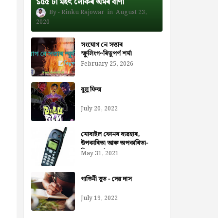
১৫৫ টা মহৎ লোকৰ অমৰ বাণী
Rinku Rajowar
August 23,
2020
সংযোগ নে সত্তাৰ
স্ফুলিংগ~ৰিতুপৰ্ণ শৰ্মা
February 25, 2026
বুলু ফিল্ম
July 20, 2022
মোবাইল ফোনৰ ব্যৱহাৰ,
উপকাৰিতা আৰু অপকাৰিতা-
নিজৰা বৰ্মন ডেকা
May 31, 2021
গাভিনী ভূত - দেৱ দাস
July 19, 2022