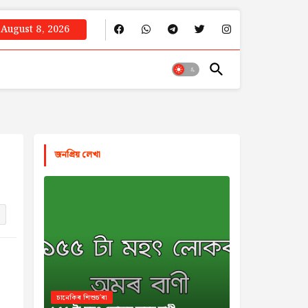
August 8, 2026
জনপ্রিয় লেখা
চানেকিৰ শিশুচ'ৰা