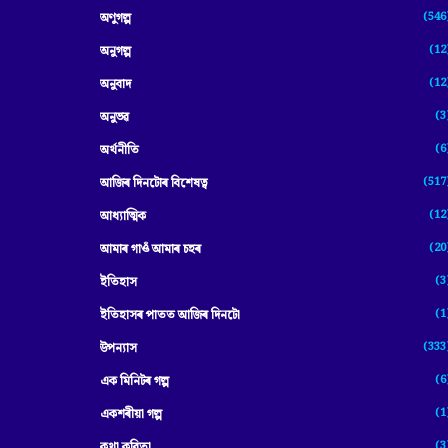
(546
অণুগল্প
(12
অনুগল্প
(12
অনুবাদ
(3
অনুভৱ
(6
অৰ্থনীতি
(517
আজিৰ দিনটোৰ বিশেষত্ব
(12
আধ্যাত্মিক
(20
আমাৰ গাওঁ আমাৰ চহৰ
(3
ইতিহাস
(1
ইতিহাসৰ পাতত আজিৰ দিনটো
(333
উপন্যাস
(6
এক মিনিটৰ গল্প
(1
একশৰীয়া গল্প
(3
কথা কবিতা