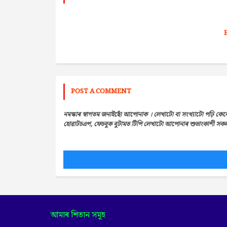
POST A COMMENT
নমস্কাৰ স্বাগতম জনাইছোঁ আপোনাক । লেখাটো বা সংখ্যাটো পঢ়ি কেন
হোৱাটচএপ, ফেচবুক বুটামত টিপি লেখাটো আপোনাৰ শুভাংকাশী সকলৰ 
আমাৰ শিতান সমূহ