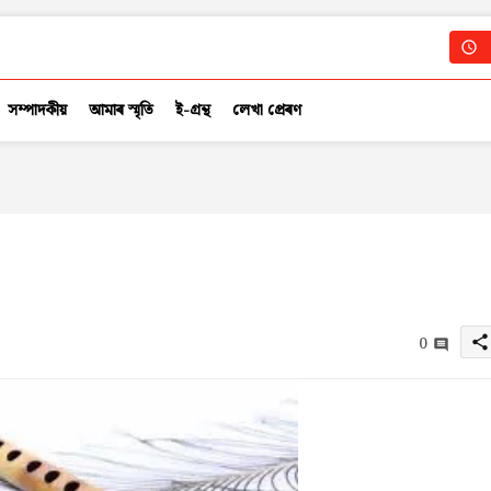
সম্পাদকীয়
আমাৰ স্মৃতি
ই-গ্ৰন্থ
লেখা প্ৰেৰণ
0
share