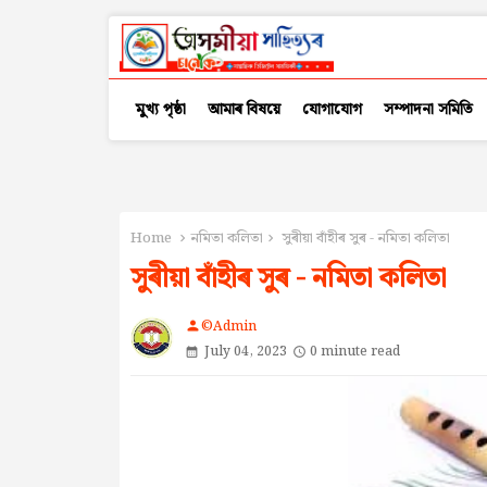
মুখ্য পৃষ্ঠা
আমাৰ বিষয়ে
যোগাযোগ
সম্পাদনা সমিতি
Home
নমিতা কলিতা
সুৰীয়া বাঁহীৰ সুৰ - নমিতা কলিতা
সুৰীয়া বাঁহীৰ সুৰ - নমিতা কলিতা
©Admin
person
July 04, 2023
0 minute read