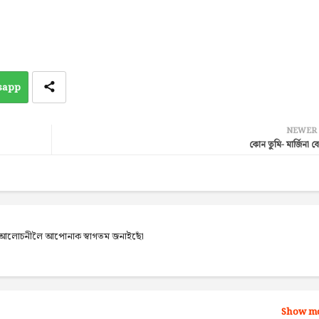
sapp
NEWER
কোন তুমি- মাৰ্জিনা ব
েব আলোচনীলৈ আপোনাক স্বাগতম জনাইছোঁ
Show m