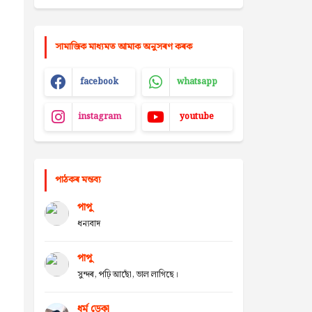
সামাজিক মাধ্যমত আমাক অনুসৰণ কৰক
facebook
whatsapp
instagram
youtube
পাঠকৰ মন্তব্য
পাপু
ধন্যবাদ
পাপু
সুন্দৰ, পঢ়ি আছোঁ, ভাল লাগিছে।
ধৰ্ম ডেকা