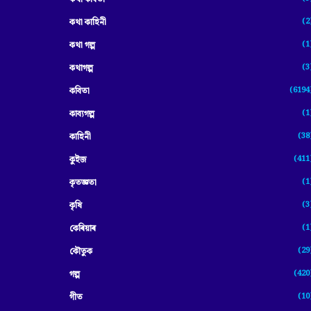
(2
কথা কাহিনী
(1
কথা গল্প
(3
কথাগল্প
(6194
কবিতা
(1
কাব্যগল্প
(38
কাহিনী
(411
কুইজ
(1
কৃতজ্ঞতা
(3
কৃষি
(1
কেৰিয়াৰ
(29
কৌতুক
(420
গল্প
(10
গীত