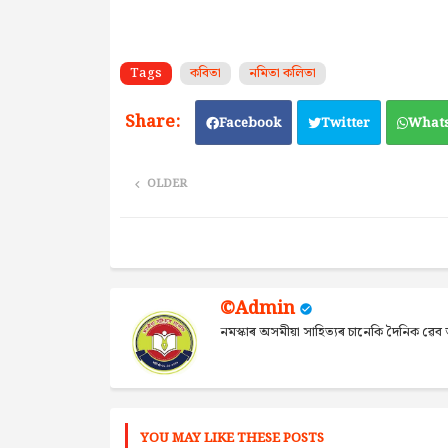
Tags
কবিতা
নমিতা কলিতা
Facebook
Twitter
What
OLDER
©Admin
নমস্কাৰ অসমীয়া সাহিত্যৰ চানেকি দৈনিক ৱ
YOU MAY LIKE THESE POSTS