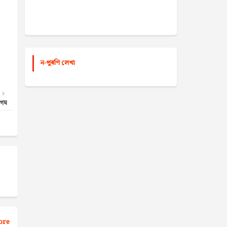
ন-পুৰণি লেখা
েগম
ore