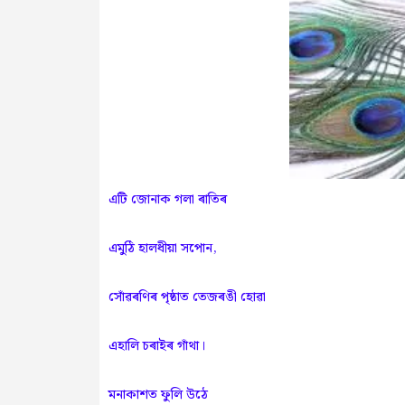
এটি জোনাক গলা ৰাতিৰ
এমুঠি হালধীয়া সপোন,
সোঁৱৰণিৰ পৃষ্ঠাত তেজৰঙী হোৱা
এহালি চৰাইৰ গাঁথা।
মনাকাশত ফুলি উঠে