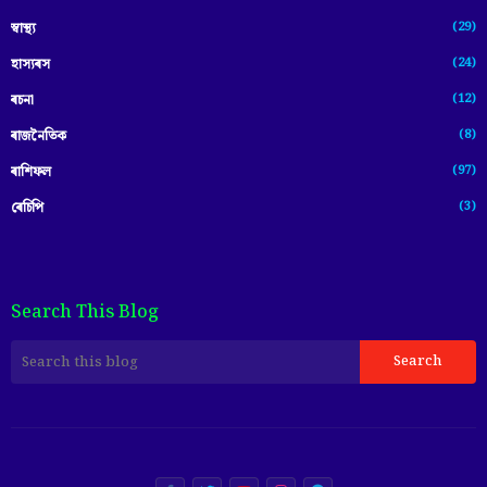
(29)
স্বাস্থ্য
(24)
হাস্যৰস
(12)
ৰচনা
(8)
ৰাজনৈতিক
(97)
ৰাশিফল
(3)
ৰেচিপি
Search This Blog