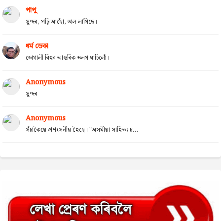
পাপু
সুন্দৰ, পঢ়ি আছোঁ, ভাল লাগিছে।
ধৰ্ম ডেকা
ভোগালী বিহুৰ আন্তৰিক ওলগ যাচিলোঁ।
Anonymous
সুন্দৰ
Anonymous
সঁচাকৈয়ে প্ৰশংসনীয় হৈছে। "অসমীয়া সাহিত্য চ...