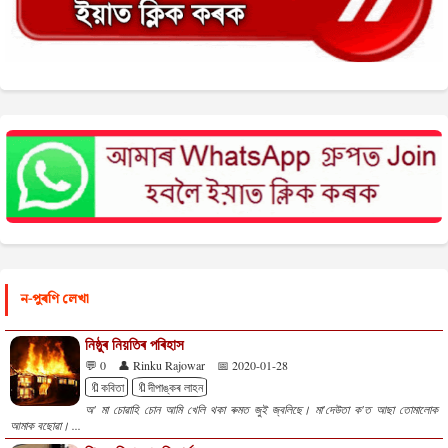
ন-পুৰণি লেখা
নিষ্ঠুৰ নিয়তিৰ পৰিহাস
💬 0
👤 Rinku Rajowar
📅 2020-01-28
🔖কবিতা
🔖দীপাঙ্কৰ লাহন
অ' মা চোৱাহি চোন আমি খেলি থকা ৰুমত জুই জ্বলিছে। মা'দেউতা ক'ত আছা তোমালোক
আমাক বছোৱা। ...