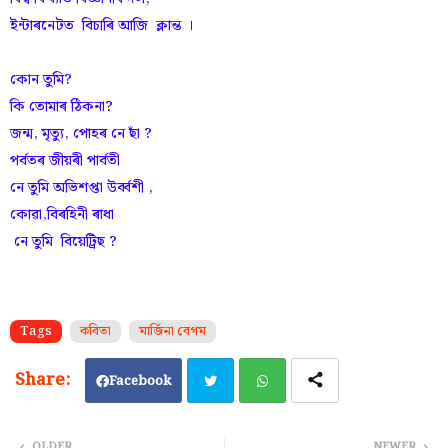
ইন্টাৰনেটত বিচাৰি আজি ক্লান্ত ।
কোন তুমি?
কি তোমাৰ ঠিকনা?
জন্ম, মৃত্যু, পোহৰ নে ছাঁ ?
পৰ্বতৰ জীয়ৰী পাৰ্বতী
নে তুমি অভিশপ্তা উৰ্ব্বশী ,
কোৱা,বিৰহিনী ৰাধা
নে তুমি বিয়েট্ৰিছ ?
Tags
কবিতা
মাৰ্জিনা বেগম
Facebook
Twi
Wh
OLDER
NEWER