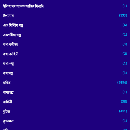
(1)
ইতিহাসৰ পাতত আজিৰ দিনটো
(333)
উপন্যাস
(6)
এক মিনিটৰ গল্প
(1)
একশৰীয়া গল্প
(3)
কথা কবিতা
(2)
কথা কাহিনী
(1)
কথা গল্প
(3)
কথাগল্প
(6194)
কবিতা
(1)
কাব্যগল্প
(38)
কাহিনী
(411)
কুইজ
(1)
কৃতজ্ঞতা