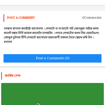
0Comments
POST A COMMENT
নমস্কাৰ স্বাগতম জনাইছোঁ আপোনাক । লেখাটো বা সংখ্যাটো পঢ়ি কেনেকুৱা পাইছে তলত
কমেন্ট বক্সত লিখি আমাক জনাবলৈ নাপাহৰিব । লগতে লেখাটোৰ তলত দিয়া হোৱাটচএপ,
ফেচবুক বুটামত টিপি লেখাটো আপোনাৰ শুভাংকাশী সকলৰ সৈতে শ্বেয়াৰ কৰি দিব ।
ধন্যবাদ
Post a Comment (0)
জনপ্রিয় লেখা