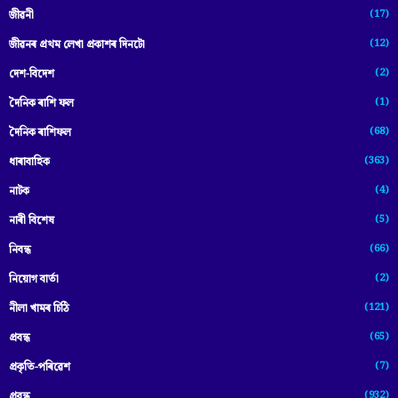
(17)
জীৱনী
(12)
জীৱনৰ প্ৰথম লেখা প্ৰকাশৰ দিনটো
(2)
দেশ-বিদেশ
(1)
দৈনিক ৰাশি ফল
(68)
দৈনিক ৰাশিফল
(363)
ধাৰাবাহিক
(4)
নাটক
(5)
নাৰী বিশেষ
(66)
নিবন্ধ
(2)
নিয়োগ বাৰ্তা
(121)
নীলা খামৰ চিঠি
(65)
প্রবন্ধ
(7)
প্ৰকৃতি-পৰিৱেশ
(932)
প্ৰবন্ধ