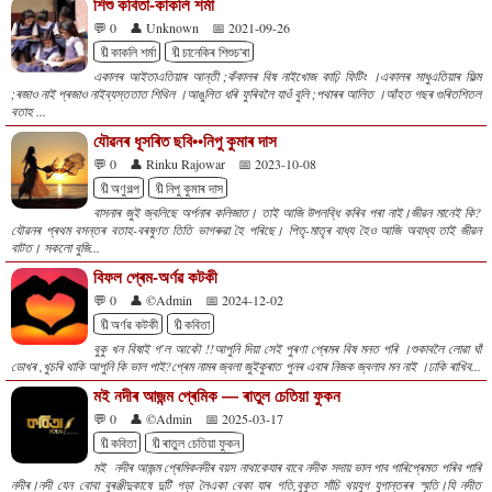
শিশু কবিতা-কাকলি শৰ্মা
💬 0
👤 Unknown
📅 2021-09-26
🔖কাকলি শৰ্মা
🔖চানেকিৰ শিশুচ'ৰা
একালৰ আইতাএতিয়াৰ আন্তী ;কঁকালৰ বিষ নাইখোজ কাঢ়ি ফিটিং ।একালৰ সাধুএতিয়াৰ ফিল্ম
;ৰজাও নাই প্ৰজাও নাইব্যস্ততাত শিথিল ।আঙুলিত ধৰি ফুৰিবলৈ যাওঁ বুলি ;পথাৰৰ আলিত ।আঁহত গছৰ গুৰিতশিতল
বতাহ ...
যৌৱনৰ ধূসৰিত ছবি••নিপু কুমাৰ দাস
💬 0
👤 Rinku Rajowar
📅 2023-10-08
🔖অণুগল্প
🔖নিপু কুমাৰ দাস
বাসনাৰ জুই জ্বলিছে অৰ্পনাৰ কলিজাত। তাই আজি উপলব্ধি কৰিব পৰা নাই।জীৱন মানেই কি?
যৌৱনৰ প্ৰথম বসন্তৰ বতাহ-বৰষুণত তিতি ভাগৰুৱা হৈ পৰিছে। পিতৃ-মাতৃৰ বাধ্য হৈও আজি অবাধ্য তাই জীৱন
বাটত। সকলো বুজি...
বিফল প্ৰেম-অৰ্ণৱ কটকী
💬 0
👤 ©Admin
📅 2024-12-02
🔖অৰ্ণৱ কটকী
🔖কবিতা
বুকু খন বিষাই গ'ল আকৌ !!আপুনি দিয়া সেই পুৰণা প্ৰেমৰ বিষ মনত পৰি ।শুকাবলৈ লোৱা ঘাঁ
ডোখৰ ,খুচৰি থাকি আপুনি কি ভাল পাই?প্ৰেম নামৰ জ্বলা জুইকুৰাত পুনৰ এবাৰ নিজক জ্বলাব মন নাই ।ঢাকি ৰাখিব...
মই নদীৰ আজন্ম প্ৰেমিক — ৰাতুল চেতিয়া ফুকন
💬 0
👤 ©Admin
📅 2025-03-17
🔖কবিতা
🔖ৰাতুল চেতিয়া ফুকন
মই নদীৰ আজন্ম প্ৰেমিকনদীৰ বয়স নাথাকেযাৰ বাবে নদীক সদায় ভাল পাব পাৰিপ্ৰেমত পৰিব পাৰি
নদীৰ।নদী যেন বোবা বুৰঞ্জীদুকাষে দুটি গড়া লৈএকা বেকা যাৰ গতি,বুকুত সাঁচি থয়যুগ যুগান্তৰৰ স্মৃতি।যি নদীত