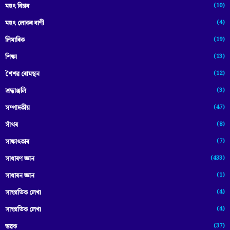
(10)
মহৎ বিচাৰ
(4)
মহৎ লোকৰ বাণী
(19)
লিমাৰিক
(13)
শিক্ষা
(12)
শৈশৱ ৰোমন্থন
(3)
শ্ৰদ্ধাঞ্জলি
(47)
সম্পাদকীয়
(8)
সাঁথৰ
(7)
সাক্ষাৎকাৰ
(433)
সাধাৰণ জ্ঞান
(1)
সাধাৰন জ্ঞান
(4)
সাম্প্রতিক লেখা
(4)
সাম্প্ৰতিক লেখা
(37)
স্তৱক