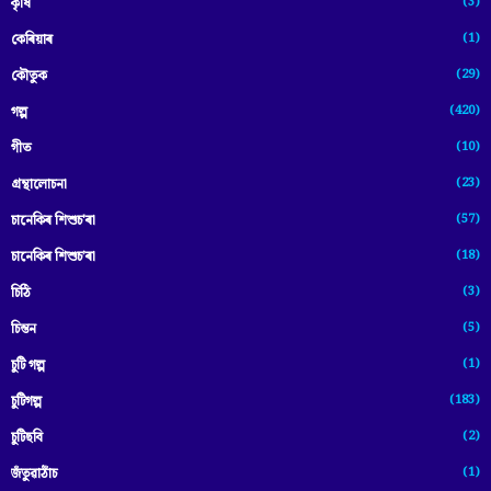
(3)
কৃষি
(1)
কেৰিয়াৰ
(29)
কৌতুক
(420)
গল্প
(10)
গীত
(23)
গ্ৰন্থালোচনা
(57)
চানেকিৰ শিশুচ'ৰা
(18)
চানেকিৰ শিশুচ’ৰা
(3)
চিঠি
(5)
চিন্তন
(1)
চুটি গল্প
(183)
চুটিগল্প
(2)
চুটিছবি
(1)
জঁতুৱাঠাঁচ