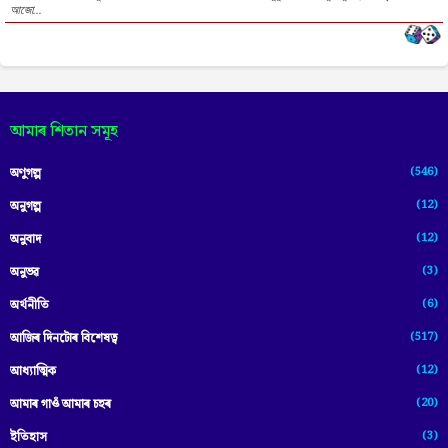
আজো...
আমাৰ শিতান সমূহ
(546)
অণুগল্প
(12)
অনুগল্প
(12)
অনুবাদ
(3)
অনুভৱ
(6)
অৰ্থনীতি
(517)
আজিৰ দিনটোৰ বিশেষত্ব
(12)
আধ্যাত্মিক
(20)
আমাৰ গাওঁ আমাৰ চহৰ
(3)
ইতিহাস