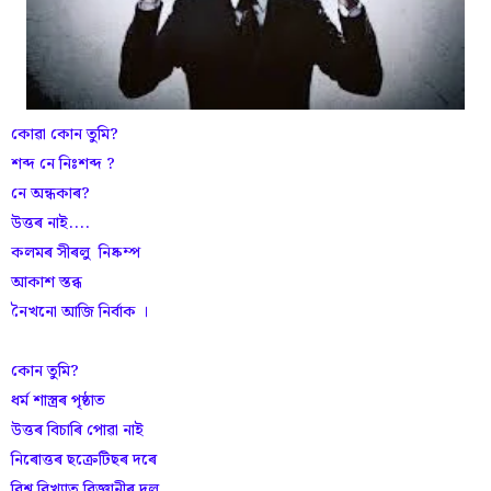
কোৱা কোন তুমি?
শব্দ নে নিঃশব্দ ?
নে অন্ধকাৰ?
উত্তৰ নাই....
কলমৰ সীৰলু নিষ্কম্প
আকাশ স্তব্ধ
নৈখনো আজি নির্বাক ।
কোন তুমি?
ধৰ্ম শাস্ত্ৰৰ পৃষ্ঠাত
উত্তৰ বিচাৰি পোৱা নাই
নিৰোত্তৰ ছক্রেটিছৰ দৰে
বিশ্ব বিখ্যাত বিজ্ঞানীৰ দল,