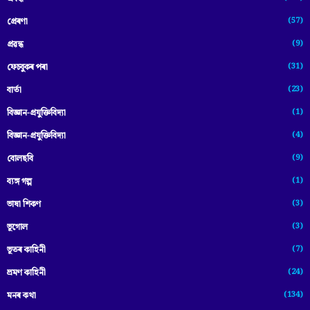
(57)
প্ৰেৰণা
(9)
প্ৰৱন্ধ
(31)
ফেচবুকৰ পৰা
(23)
বাৰ্তা
(1)
বিজ্ঞান-প্রযুক্তিবিদ্যা
(4)
বিজ্ঞান-প্ৰযুক্তিবিদ্যা
(9)
বোলছবি
(1)
ব্যঙ্গ গল্প
(3)
ভাষা শিকণ
(3)
ভূগোল
(7)
ভূতৰ কাহিনী
(24)
ভ্ৰমণ কাহিনী
(134)
মনৰ কথা