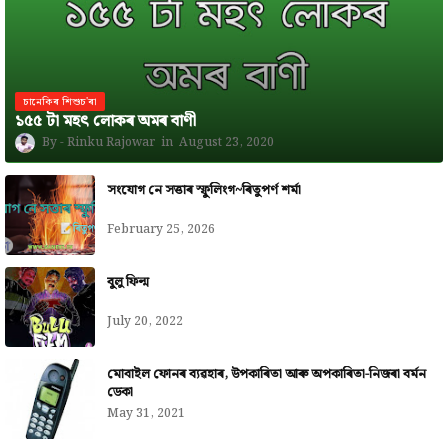
চানেকিৰ শিশুচ'ৰা
১৫৫ টা মহৎ লোকৰ অমৰ বাণী
Rinku Rajowar
August 23, 2020
সংযোগ নে সত্তাৰ স্ফুলিংগ~ৰিতুপৰ্ণ শৰ্মা
February 25, 2026
বুলু ফিল্ম
July 20, 2022
মোবাইল ফোনৰ ব্যৱহাৰ, উপকাৰিতা আৰু অপকাৰিতা-নিজৰা বৰ্মন
ডেকা
May 31, 2021