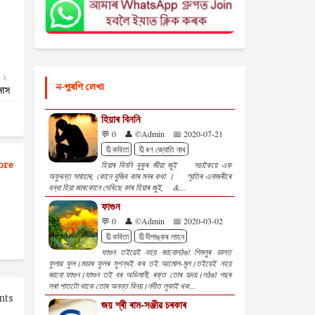
ন-পুৰণি লেখা
দাস
হিয়াৰ বিননি
💬 0
👤 ©Admin
📅 2020-07-21
🔖কবিতা
🔖ৰণ জ্যোতি নাথ
ore
হিয়াৰ বিননি বুকুৰ জীয়া জুই সচাকৈয়ে এক
অফুৰন্ত সমাহাৰ, কোনে বুজিব কাৰ মনৰ কথা । স্মৃতিৰ এনাজৰীৰে
বন্ধা হিয়া জাৰকোনে দেখিছে কাৰ হিয়াৰ জুই, &...
ফাগুন
💬 0
👤 ©Admin
📅 2020-03-02
🔖কবিতা
🔖দীপাঙ্কৰ লাহন
ফাগুন তইয়েই নহয় জানোলঠঙা শিমলুৰ ডালত
ফুলাৱ ফুল।মডাৰ ফুলৰ সুগন্ধই কৰ তই আমোল-মূল।তইয়েই নহয়
জানো ফাগুন।ফাগুন তই বৰ অভিমানী, ৰক্ত তোৰ হৃদয়।লঠঙা গছৰ
সৰা পাতটো থাকে তোৰ অনন্ত বিনয়।নদীত লুকাই থক...
nts
জয় শ্ৰী ৰাম-সঞ্জীৱ চৰকাৰ