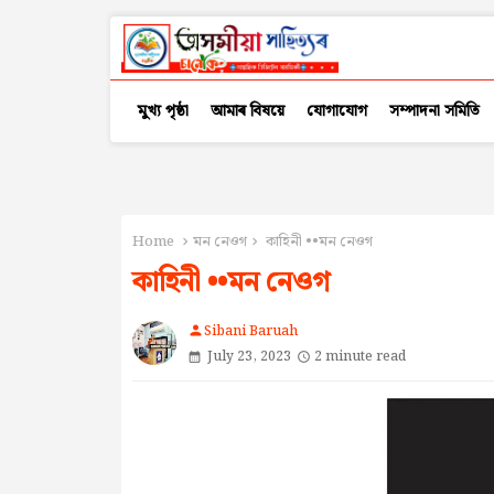
মুখ্য পৃষ্ঠা
আমাৰ বিষয়ে
যোগাযোগ
সম্পাদনা সমিতি
Home
মন নেওগ
কাহিনী ••মন নেওগ
কাহিনী ••মন নেওগ
Sibani Baruah
person
July 23, 2023
2 minute read