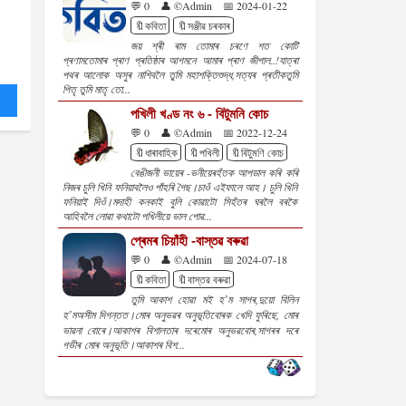
💬 0
👤 ©Admin
📅 2024-01-22
🔖কবিতা
🔖সঞ্জীৱ চৰকাৰ
জয় শ্ৰী ৰাম তোমাৰ চৰণে শত কোটি
প্ৰণামতোমাৰ প্ৰাণ প্ৰতিষ্ঠাৰ আগমনে আমাৰ প্ৰাণ জীপাল..!যাত্ৰা
পথৰ আলোক অসুৰ নাশিবলৈ তুমি মহাশক্তিশুদ্ধ,সত্যৰ প্ৰতীকতুমি
পিতৃ তুমি মাতৃ তো...
পখিলী খণ্ড নং ৬ - বিটুমনি কোচ
💬 0
👤 ©Admin
📅 2022-12-24
🔖ধাৰাবাহিক
🔖পখিলী
🔖বিটুমণি কোচ
বেঙীজনী ভায়েৰ -ভনীয়েৰহঁতক আপডাল কৰি কৰি
নিজৰ চুলি খিনি ফনিয়াবলৈও পাঁহৰি গৈছ।চাওঁ এইফালে আহ। চুলি খিনি
ফনিয়াই দিওঁ।মদাহী কনকাই বুলি কোৱাটো সিহঁতৰ ঘৰলৈ বৰকৈ
আহিবলৈ লোৱা কথাটো পখিলীয়ে ভাল পোৱ...
প্ৰেমৰ চিয়াঁহী -বাস্তৱ বৰুৱা
💬 0
👤 ©Admin
📅 2024-07-18
🔖কবিতা
🔖বাস্তৱ বৰুৱা
তুমি আকাশ হোৱা মই হʼম সাগৰ,দুয়ো বিলিন
হʼমঅসীম দিগন্তত।মোৰ অনুভৱৰ অনুভূতিবোৰক খেদি ফুৰিছে, মোৰ
ভাৱনা বোৰে।আকাশৰ বিশালতাৰ দৰেমোৰ অনুভৱবোৰ,সাগৰৰ দৰে
গভীৰ মোৰ অনুভূতি।আকাশৰ বিশ...