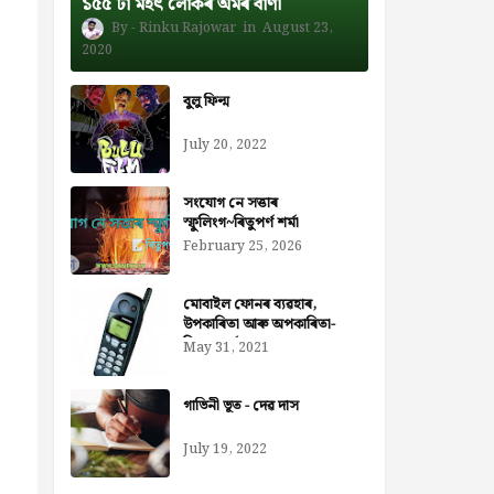
১৫৫ টা মহৎ লোকৰ অমৰ বাণী
Rinku Rajowar
August 23,
2020
বুলু ফিল্ম
July 20, 2022
সংযোগ নে সত্তাৰ
স্ফুলিংগ~ৰিতুপৰ্ণ শৰ্মা
February 25, 2026
মোবাইল ফোনৰ ব্যৱহাৰ,
উপকাৰিতা আৰু অপকাৰিতা-
নিজৰা বৰ্মন ডেকা
May 31, 2021
গাভিনী ভূত - দেৱ দাস
July 19, 2022