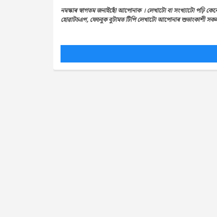
নমস্কাৰ স্বাগতম জনাইছোঁ আপোনাক । লেখাটো বা সংখ্যাটো পঢ়ি কেন
হোৱাটচএপ, ফেচবুক বুটামত টিপি লেখাটো আপোনাৰ শুভাংকাশী সকলৰ 