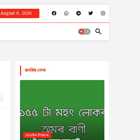
August 6, 2026
জনপ্রিয় লেখা
চানেকিৰ শিশুচ'ৰা