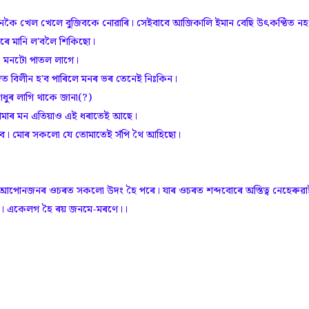
কৈ খেল খেলে বুজিবকে নোৱাৰি। সেইবাবে আজিকালি ইমান বেছি উৎকণ্ঠিত নহ
নেৰে মানি ল'বলৈ শিকিছো।
গে। মনটো পাতল লাগে।
ত বিলীন হ'ব পাৰিলে মনৰ ভৰ তেনেই নিঃকিন।
ুৰ লাগি থাকে জানা(?)
তোমাৰ মন এতিয়াও এই ধৰাতেই আছে।
হিব। মোৰ সকলো যে তোমাতেই সঁ‌পি থৈ আহিছো।
 আপোনজনৰ ওচৰত সকলো উদং হৈ পৰে। যাৰ ওচৰত শব্দবোৰে অস্তিত্ব নেহেৰুৱা
বোৰ। একেলগ হৈ ৰয় জনমে-মৰণে।।