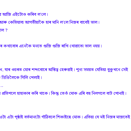
োৱে আজি এইটোও কৰিব ল'লে।
ু কেতিয়াবা আগতীয়াকৈ হাৰ মানি ল'লে নিজৰ বাবেই ভাল।
াল ?
নৰ কথাবোৰ এনেকৈ মনতে গুজি গুজি ৰাখি থোৱাতো ভাল নহয়।
াৰ ওচৰত মোৰ শব্দবোৰে অস্তিত্ব হেৰুৱাই। শূন্য সময়ত যেতিয়া বুকুখনে সেই
োক ডিঙিলৈকে গিলি পেলাই।
...
্ৰতিপলে হাহাকাৰ কৰি থাকে। কিন্তু তেওঁ মোক এৰি বহু নিলগলে বাট পোনাই।
 এটা পৃষ্ঠাই বৰ্তমানটো গাঁঠিবলে শিকাইছে মোক। এতিয়া যে মই নিজৰ মাজতেই