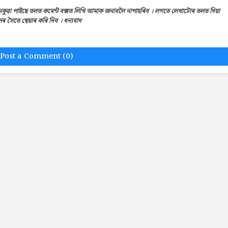
েকুৱা পাইছে তলত কমেন্ট বক্সত লিখি আমাক জনাবলৈ নাপাহৰিব । লগতে লেখাটোৰ তলত দিয়া
সৈতে শ্বেয়াৰ কৰি দিব । ধন্যবাদ
Post a Comment (0)