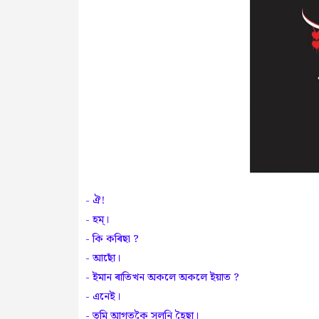
- ঐ!
- হম্।
- কি কৰিছা ?
- আছোঁ।
- ইমান ৰাতিখন অকলে অকলে ইয়াত ?
- এনেই।
- তুমি আগতকৈ সলনি হৈছা।