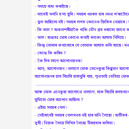
- সময়ে বাধ্য কৰাইছে।
- তাতেই সলনি হ'লা তুমি। সময়ৰ ওচৰত হাৰ নমনা ল'ৰাট
- ভুল আছিলো মই। সময়ৰ লগত কোনেও জিকিব নোৱাৰে। আৰ
- কি ভাল ? অকলশৰীয়াকৈ থাকি মৌন ব্ৰত ধৰাতো জানো ভ
- ভাল। অন্ততঃ মোৰ কোনো কথাই কাকো আঘাত নিদিয়ে।
- কিন্তু তোমাৰ কথাবোৰে যে তোমাক আঘাত কৰি আছে। ম
- তেন্তে কি কৰিম ?
- কৈ দিব লাগে আপোনজনক!
- আস্, আপোনজন। নালাগে মোক তেনেকুৱা কিছুমান আপোন, য
আপোনজনৰ হাত বিচাৰি হাবাথুৰি খায়, শূন্যতাই তেতিয়া ম
................................................................
আৰু মোক এনেকুৱা আপোনো নালাগে, যাক বিচাৰি হৃদয়খনে প
তুমিতো মোৰ আপোন আছিলা ?
- এইয়া সময়ৰ খেল।
- সেইবাবেই সময়ৰ খেলখনত মই হাৰ মানি লৈছো। অতীতৰ এটা
সুখী। নিজক লৈয়ে লিখিব লৈছো নীৰৱতাৰ কবিতা।