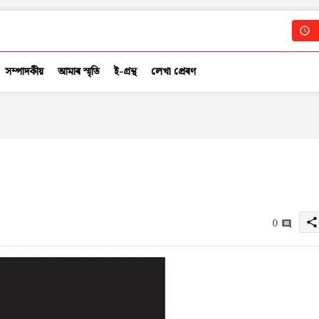
সম্পাদকীয়
আমাৰ স্মৃতি
ই-গ্ৰন্থ
লেখা প্ৰেৰণ
0
share