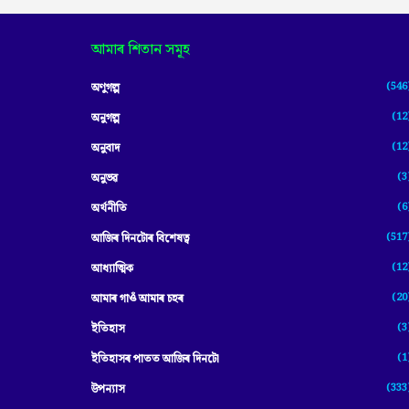
আমাৰ শিতান সমূহ
(546
অণুগল্প
(12
অনুগল্প
(12
অনুবাদ
(3
অনুভৱ
(6
অৰ্থনীতি
(517
আজিৰ দিনটোৰ বিশেষত্ব
(12
আধ্যাত্মিক
(20
আমাৰ গাওঁ আমাৰ চহৰ
(3
ইতিহাস
(1
ইতিহাসৰ পাতত আজিৰ দিনটো
(333
উপন্যাস