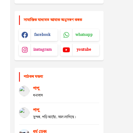
সামাজিক মাধ্যমত আমাক অনুসৰণ কৰক
facebook
whatsapp
instagram
youtube
পাঠকৰ মন্তব্য
পাপু
ধন্যবাদ
পাপু
সুন্দৰ, পঢ়ি আছোঁ, ভাল লাগিছে।
ধৰ্ম ডেকা