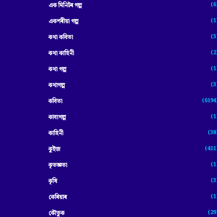
(6
এক মিনিটৰ গল্প
(1
একশৰীয়া গল্প
(3
কথা কবিতা
(2
কথা কাহিনী
(1
কথা গল্প
(3
কথাগল্প
(6194
কবিতা
(1
কাব্যগল্প
(38
কাহিনী
(411
কুইজ
(1
কৃতজ্ঞতা
(3
কৃষি
(1
কেৰিয়াৰ
(29
কৌতুক