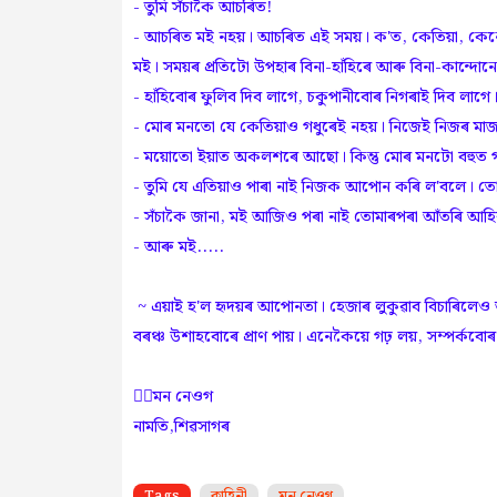
- তুমি সঁ‌চাকৈ আচৰিত!
- আচৰিত মই নহয়। আচৰিত এই সময়। ক'ত, কেতিয়া, কেনে
মই। সময়ৰ প্ৰতিটো উপহাৰ বিনা-হাঁ‌হিৰে আৰু বিনা-কান্দো
- হাঁ‌হিবোৰ ফুলিব দিব লাগে, চকুপানীবোৰ নিগৰাই দিব লা
- মোৰ মনতো যে কেতিয়াও গধুৰেই নহয়। নিজেই নিজৰ মাজ
- ময়োতো ইয়াত অকলশৰে আছো। কিন্তু মোৰ মনটো বহুত গধ
- তুমি যে এতিয়াও পাৰা নাই নিজক আপোন কৰি ল'বলে। 
- সঁ‌চাকৈ জানা, মই আজিও পৰা নাই তোমাৰপৰা আঁতৰি আ
- আৰু মই.....
~ এয়াই হ'ল হৃদয়ৰ আপোনতা। হেজাৰ লুকুৱাব বিচাৰিলেও
বৰঞ্চ উশাহবোৰে প্ৰাণ পায়। এনেকৈয়ে গঢ় লয়, সম্পৰ্ক
✍🏻মন নেওগ
নামতি,শিৱসাগৰ
Tags
কাহিনী
মন নেওগ