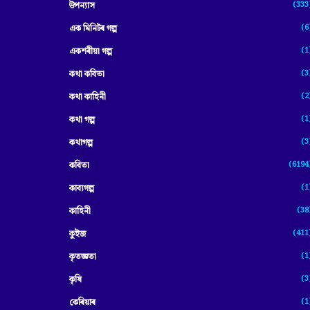
(333
উপন্যাস
(6
এক মিনিটৰ গল্প
(1
একশৰীয়া গল্প
(3
কথা কবিতা
(2
কথা কাহিনী
(1
কথা গল্প
(3
কথাগল্প
(6194
কবিতা
(1
কাব্যগল্প
(38
কাহিনী
(411
কুইজ
(1
কৃতজ্ঞতা
(3
কৃষি
(1
কেৰিয়াৰ