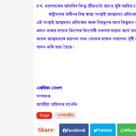
হ'ব, হতাশাবোৰ আঁতৰিব কিন্তু জীৱনটো জানো ঘূৰি আহিব!সেয
ৰাষ্ট্রসংঘৰ অধীনৰ বিশ্ব স্বাস্থ্য সংস্থাই আত্মহত্যা প্রতি
এই সংস্থাই আত্মহত্যা প্ৰতিৰোধ আৰু নিয়ন্ত্ৰণৰ বাবে কিছুমান 
প্ৰদান কৰাৰ লগতে কিশোৰ কিশোৰী সকলৰ মাজত আৰ্থ সামাজ
অথবা আত্মহত্যাৰ প্ৰৱণতা থকা লোকৰ মাজত সজাগতা সৃষ্টি ক
পালন কৰি অহা হৈছে।
▪️ৰেবিকা নেওগ
সম্পাদক
অসমীয়া সাহিত্যৰ চানেকি
Tags
সম্পাদকীয়
Facebook
Twitter
What