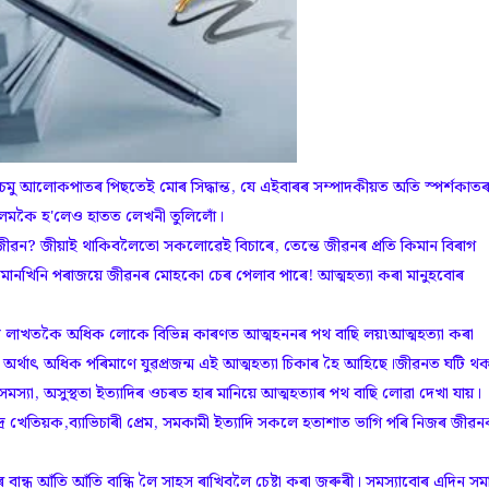
া চমু আলোকপাতৰ পিছতেই মোৰ সিদ্ধান্ত, যে এইবাৰৰ সম্পাদকীয়ত অতি স্পৰ্শকাত
ু পলমকৈ হ'লেও হাতত লেখনী তুলিলোঁ।
 জীৱন? জীয়াই থাকিবলৈতো সকলোৱেই বিচাৰে, তেন্তে জীৱনৰ প্ৰতি কিমান বিৰাগ
িমানখিনি পৰাজয়ে জীৱনৰ মোহকো চেৰ পেলাব পাৰে! আত্মহত্যা কৰা মানুহবোৰ
ত লাখতকৈ অধিক লোকে বিভিন্ন কাৰণত আত্মহননৰ পথ বাছি লয়৷আত্মহত্যা কৰা
্থাৎ অধিক পৰিমাণে যুৱপ্ৰজন্ম এই আত্মহত্যা চিকাৰ হৈ আহিছে।জীৱনত ঘটি থক
 সমস্যা, অসুস্থতা ইত্যাদিৰ ওচৰত হাৰ মানিয়ে আত্মহত্যাৰ পথ বাছি লোৱা দেখা যায়।
ৰ খেতিয়ক,ব্যাভিচাৰী প্ৰেম, সমকামী ইত্যাদি সকলে হতাশাত ভাগি পৰি নিজৰ জীৱ
ন্ধ আঁতি আঁতি বান্ধি লৈ সাহস ৰাখিবলৈ চেষ্টা কৰা জৰুৰী। সমস্যাবোৰ এদিন সম