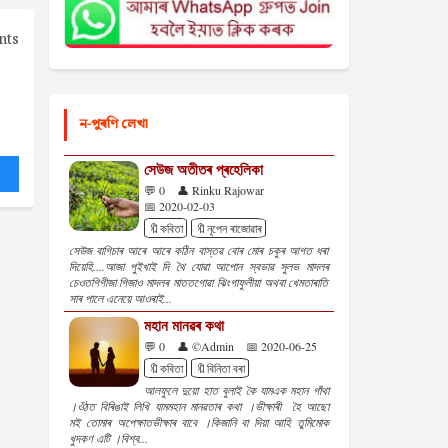
nts
ন-পুৰণি লেখা
সেউজ অতীতৰ প্ৰহেলিকা
💬 0
👤 Rinku Rajowar
📅 2020-02-03
🔖কবিতা
🔖নৃপেন ৰাজোৱাৰ
সেউজ বাগিচাৰ আৰে আৰে কঠিন বাস্তৱ বোৰ মোৰ চকুৰ আগত ধৰা
দিয়েহি....আজা পুইখাই দি থৈ যোৱা আপোন স্বভাৱ সুলভ মাদলৰ
চেওতগিগীজা গিজাও মাদলৰ মাততগোৱা ঝিংগাফুলীয়া অথবা খেমতাৰাতি
সাৰ পালে এনেয়ে আওৰাই...
মহান মানৱৰ কথা
💬 0
👤 ©Admin
📅 2020-06-25
🔖কবিতা
🔖বিনিতা বৰা
আলফুলে দুয়ো হাত বুলাই কৈ যামএক মহান গাঁথা
।ওঁঠত বিৰিঙাই লিখি যামমহান মানৱতাৰ কথা ।ভীক্ষাৰী হৈ আছো
মই তোমাৰ অপেক্ষাতভীক্ষাৰ বাবে ।কিজানি বা দিয়া আহি তুমিমোক
খুদকণ এটি ।বিশ্ব...