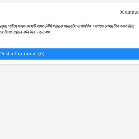
0Comme
েকুৱা পাইছে তলত কমেন্ট বক্সত লিখি আমাক জনাবলৈ নাপাহৰিব । লগতে লেখাটোৰ তলত দিয়া
সৈতে শ্বেয়াৰ কৰি দিব । ধন্যবাদ
Post a Comment (0)