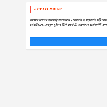
POST A COMMENT
নমস্কাৰ স্বাগতম জনাইছোঁ আপোনাক । লেখাটো বা সংখ্যাটো পঢ়ি কেন
হোৱাটচএপ, ফেচবুক বুটামত টিপি লেখাটো আপোনাৰ শুভাংকাশী সকলৰ 