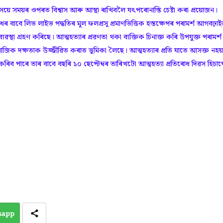
়ে সময়ৰ ওপৰত বিশ্বাস আৰু আস্থা ৰাখিবলৈ যৎপৰোনাস্তি চেষ্টা কৰা প্ৰয়োজন।
ৰোধৰ বাবে লিভ লাইভ পদ্ধতিৰ মূল ফলপ্রসূ প্রমাণভিত্তিক হস্তক্ষেপৰ পৰামর্শ আগবঢ়াই
ব্যৱস্থা গ্ৰহণ কৰিছে। আত্মহত্যাৰ প্ৰৱণতা থকা ব্যক্তিক চিনাক্ত কৰি উপযুক্ত পৰামৰ্শ
িক দক্ষতাক উজ্জীৱিত কৰাত ভূমিকা লৈছে। আত্মহত্যাৰ প্ৰতি যাতে আসক্ত নহয়
ৰিব পাৰে তাৰ বাবে বছৰি ১০ ছেপ্টেম্বৰ তাৰিখটো আত্মহত্যা প্ৰতিৰোধ দিৱস হিচাপ
sapp