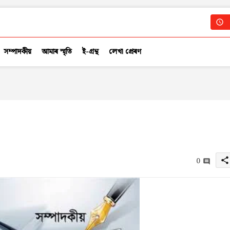
সম্পাদকীয়
আমাৰ স্মৃতি
ই-গ্ৰন্থ
লেখা প্ৰেৰণ
0
share