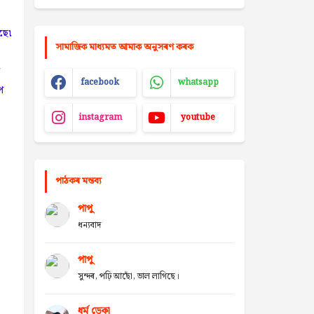
ছে৷
সামাজিক মাধ্যমত আমাক অনুসৰণ কৰক
facebook
whatsapp
ে
instagram
youtube
পাঠকৰ মন্তব্য
পাপু
ধন্যবাদ
পাপু
সুন্দৰ, পঢ়ি আছোঁ, ভাল লাগিছে।
ধৰ্ম ডেকা