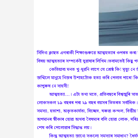
সিদিনা ক্লাছত এগৰাকী শিক্ষাগুৰুৱে আত্মহত্যাৰ ওপৰত কৰ
বিষয় আত্মহত্যাৰ সম্পৰ্কেই দুৱাষাৰ লিখিম।ভবামতেই কিছ
কেতিয়াবা মনত খু-দুৱনি লাগে যে শ্ৰেষ্ঠ কি! মৃত্যু নে
জন্মিলে মানুহে নিজৰ উশাহটোক হত্যা কৰি পেলাব পাৰে! ক
কাপুৰুষ নে সাহসী!
আত্মহত্যা...। এটা তথ্য মতে, প্রতিবছৰে বিশ্বজুৰি সা
লোকসকল ১৯ বছৰৰ পৰা ২৯ বছৰ বয়সৰ ভিতৰত সর্বাধিক। অৰ
সমস্যা, হতাশা, অকৃতকাৰ্যতা, বিচ্ছেদ, ঘৰুৱা কন্দল, বিত্তীয়
অপমানৰ স্বীকাৰ হোৱা অথবা বৈষম্যৰ বলি হোৱা লোক, দৰিদ্
শেষ কৰি পেলোৱাৰ সিদ্ধান্ত লয়।
কিন্তু আত্মহত্যা জানো সকলো সমস্যাৰ সমাধান? ধৈৰ্যৰ বা