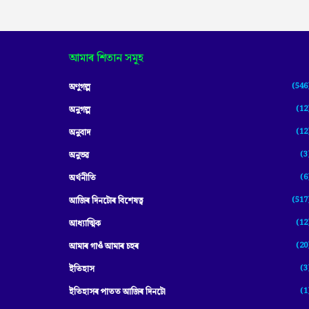
আমাৰ শিতান সমূহ
(546
অণুগল্প
(12
অনুগল্প
(12
অনুবাদ
(3
অনুভৱ
(6
অৰ্থনীতি
(517
আজিৰ দিনটোৰ বিশেষত্ব
(12
আধ্যাত্মিক
(20
আমাৰ গাওঁ আমাৰ চহৰ
(3
ইতিহাস
(1
ইতিহাসৰ পাতত আজিৰ দিনটো