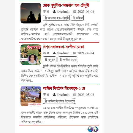
মোক নুসুধিবা-আয়নাল হক চৌধুৰী
💬 0
👤 ©Admin
📅 2023-06-08
🔖আয়নাল হক চৌধুৰী
🔖কবিতা
তুমি সুধিছা-কেনে আছা ?কি উত্তৰ দিওঁ কোৱা!
ধূলিয়ৰি বাটেৰে অহা ফাগুন দেখোনকেতিয়াবাই উভতি গ'ল অহা
বাটেৰে।কেনেকৈ কওঁ তোমাকপলাশ-ৰঙী সপোনবোৰ শেষ
হোৱাঅমানিশাবোৰৰ কথা ?বসন্ত আহিছিলকৃষ্ণচূড়াৰ ৰং ...
বিশ্বাসঘাতকতা-সংগীতা ডেকা
💬 0
👤 ©Admin
📅 2021-08-24
🔖অণুগল্প
🔖সংগীতা ডেকা
সুন্দৰী গাভৰু পিংকীজনীয়ে অনাথ শিশুটিক তুলি তালি
ডাঙৰ-দীঘল কৰিলে । কিন্তু আজি তাইৰ অন্তিম শয়নৰ ঠিকনা সেই
উৱলি যোৱা ঘৰটোৱেই হৈ থাকিল । য'ত খট্‌ খট্‌ শব্দেৰে লাখুটি লোৱা
পকা পকা...
আজিৰ দিনটোৰ বিশেষত্ব-২ মে
💬 0
👤 ©Admin
📅 2023-05-02
🔖আজিৰ দিনটোৰ বিশেষত্ব
১৯২০ চনৰ আজিৰ দিনটোতে বসন্তৰাও দেশপাণ্ডে
নামৰ ভাৰতীয় গায়ক আৰু চিতাৰ বাদক জনৰ জন্ম হৈছিল ১৯২১ চনৰ এই
দিনটোতে ভাৰতীয় সাহিত্যিক, সঙ্গীতজ্ঞ, চিত্ৰকৰ আৰু চলচ্চিত্ৰ
পৰিচালক সত্যজিৎ ...