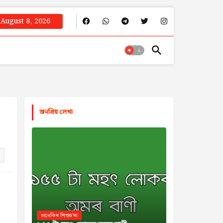
August 8, 2026
জনপ্রিয় লেখা
চানেকিৰ শিশুচ'ৰা