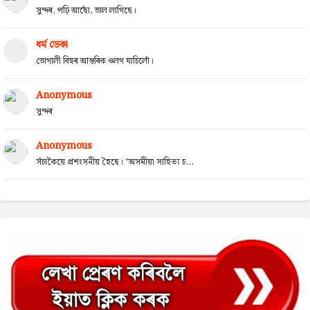
সুন্দৰ, পঢ়ি আছোঁ, ভাল লাগিছে।
ধৰ্ম ডেকা
ভোগালী বিহুৰ আন্তৰিক ওলগ যাচিলোঁ।
Anonymous
সুন্দৰ
Anonymous
সঁচাকৈয়ে প্ৰশংসনীয় হৈছে। "অসমীয়া সাহিত্য চ...