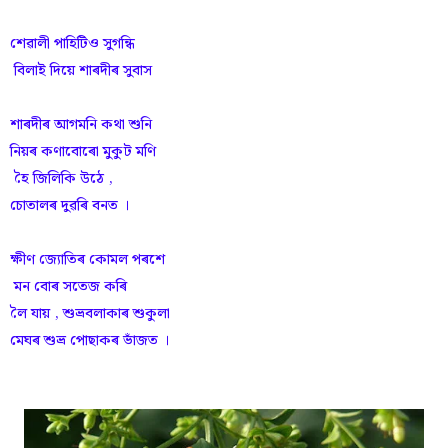
শেৱালী পাহিটিও সুগন্ধি
বিলাই দিয়ে শাৰদীৰ সুবাস
শাৰদীৰ আগমনি কথা শুনি
নিয়ৰ কণাবোৰো মুকুট মণি
হৈ জিলিকি উঠে ,
চোতালৰ দুৱৰি বনত ।
ক্ষীণ জ্যোতিৰ কোমল পৰশে
মন বোৰ সতেজ কৰি
লৈ যায় , শুভ্ৰবলাকাৰ শুকুলা
মেঘৰ শুভ্ৰ পোছাকৰ ভাঁজত ।