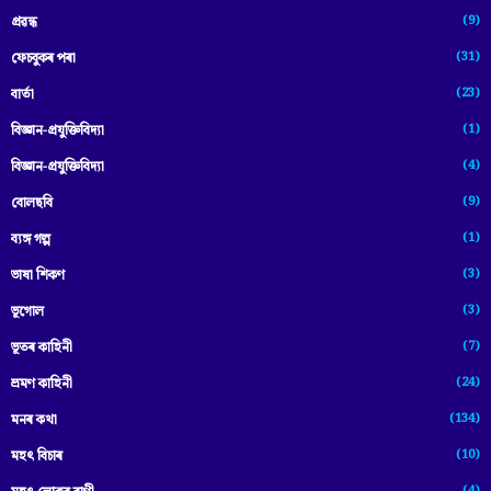
(9)
প্ৰৱন্ধ
(31)
ফেচবুকৰ পৰা
(23)
বাৰ্তা
(1)
বিজ্ঞান-প্রযুক্তিবিদ্যা
(4)
বিজ্ঞান-প্ৰযুক্তিবিদ্যা
(9)
বোলছবি
(1)
ব্যঙ্গ গল্প
(3)
ভাষা শিকণ
(3)
ভূগোল
(7)
ভূতৰ কাহিনী
(24)
ভ্ৰমণ কাহিনী
(134)
মনৰ কথা
(10)
মহৎ বিচাৰ
(4)