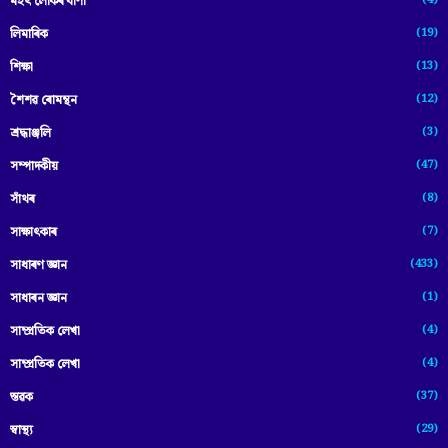
মহৎ লোকৰ বাণী
(19)
লিমাৰিক
(13)
শিক্ষা
(12)
শৈশৱ ৰোমন্থন
(3)
শ্ৰদ্ধাঞ্জলি
(47)
সম্পাদকীয়
(8)
সাঁথৰ
(7)
সাক্ষাৎকাৰ
(433)
সাধাৰণ জ্ঞান
(1)
সাধাৰন জ্ঞান
(4)
সাম্প্রতিক লেখা
(4)
সাম্প্ৰতিক লেখা
(37)
স্তৱক
(29)
স্বাস্থ্য