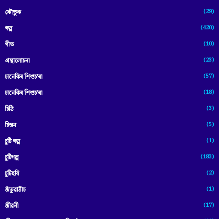
(29)
কৌতুক
(420)
গল্প
(10)
গীত
(23)
গ্ৰন্থালোচনা
(57)
চানেকিৰ শিশুচ'ৰা
(18)
চানেকিৰ শিশুচ’ৰা
(3)
চিঠি
(5)
চিন্তন
(1)
চুটি গল্প
(183)
চুটিগল্প
(2)
চুটিছবি
(1)
জঁতুৱাঠাঁচ
(17)
জীৱনী