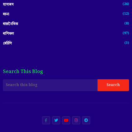
(24)
হাস্যৰস
(12)
ৰচনা
(8)
ৰাজনৈতিক
(97)
ৰাশিফল
(3)
ৰেচিপি
Search This Blog