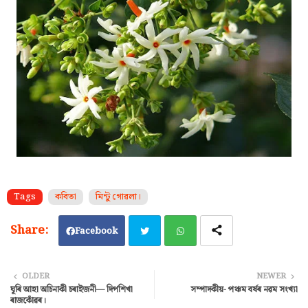
Tags
কবিতা
মিন্টু গোৱলা।
Facebook
Twi
Wh
OLDER
NEWER
ঘূৰি আহা অচিনাকী চৰাইজনী— দিপশিখা
সম্পাদকীয়- পঞ্চম বৰ্ষৰ নৱম সংখ্যা
tter
ats
ৰাজকোঁৱৰ।