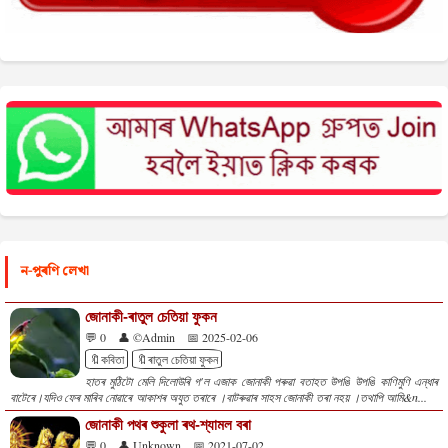
ন-পুৰণি লেখা
জোনাকী-ৰাতুল চেতিয়া ফুকন
💬 0
👤 ©Admin
📅 2025-02-06
🔖কবিতা
🔖ৰাতুল চেতিয়া ফুকন
হাতৰ মুঠিটো মেলি দিলোউৰি গ'ল এজাক জোনাকী পৰুৱা বতাহত উপঙি উপঙি কাণিমুণি এন্ধাৰ
বাটেৰে।যদিও ফেৰ মাৰিব নোৱাৰে আকাশৰ অযুত তৰাৰে ।বাটৰুৱাৰ সাহস জোনাকী তৰা নহয় ।তথাপি আমি&n...
জোনাকী পথৰ শুকুলা ৰথ-শ্যামল বৰা
💬 0
👤 Unknown
📅 2021-07-02