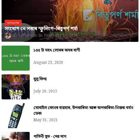
২০২৬০৮
সংযোগ নে সত্তাৰ স্ফুলিংগ~ৰিতুপৰ্ণ শৰ্মা
@admin
February 25, 2026
১৫৫ টা মহৎ লোকৰ অমৰ বাণী
August 23, 2020
বুলু ফিল্ম
July 20, 2022
মোবাইল ফোনৰ ব্যৱহাৰ, উপকাৰিতা আৰু অপকাৰিতা-নিজৰা বৰ্মন
ডেকা
May 31, 2021
গাভিনী ভূত - দেৱ দাস