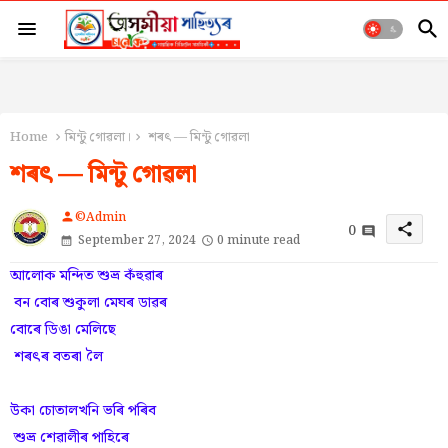
Home
মিন্টু গোৱলা।
শৰৎ — মিন্টু গোৱলা
শৰৎ — মিন্টু গোৱলা
©Admin
person
0
share
September 27, 2024
0 minute read
আলোক মন্দিত শুভ্ৰ কঁহুৱাৰ
বন বোৰ শুকুলা মেঘৰ ডাৱৰ
বোৰে ডিঙা মেলিছে
শৰৎৰ বতৰা লৈ
উকা চোতালখনি ভৰি পৰিব
শুভ্ৰ শেৱালীৰ পাহিৰে