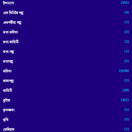
(333)
উপন্যাস
(6)
এক মিনিটৰ গল্প
(1)
একশৰীয়া গল্প
(3)
কথা কবিতা
(2)
কথা কাহিনী
(1)
কথা গল্প
(3)
কথাগল্প
(6194)
কবিতা
(1)
কাব্যগল্প
(38)
কাহিনী
(411)
কুইজ
(1)
কৃতজ্ঞতা
(3)
কৃষি
(1)
কেৰিয়াৰ