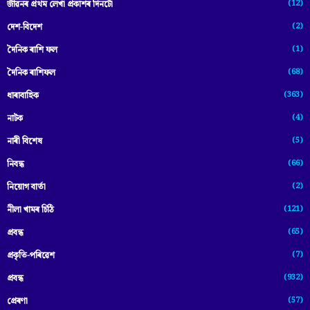
(12)
জীৱনৰ প্ৰথম লেখা প্ৰকাশৰ দিনটো
(2)
দেশ-বিদেশ
(1)
দৈনিক ৰাশি ফল
(68)
দৈনিক ৰাশিফল
(363)
ধাৰাবাহিক
(4)
নাটক
(5)
নাৰী বিশেষ
(66)
নিবন্ধ
(2)
নিয়োগ বাৰ্তা
(121)
নীলা খামৰ চিঠি
(65)
প্রবন্ধ
(7)
প্ৰকৃতি-পৰিৱেশ
(932)
প্ৰবন্ধ
(57)
প্ৰেৰণা