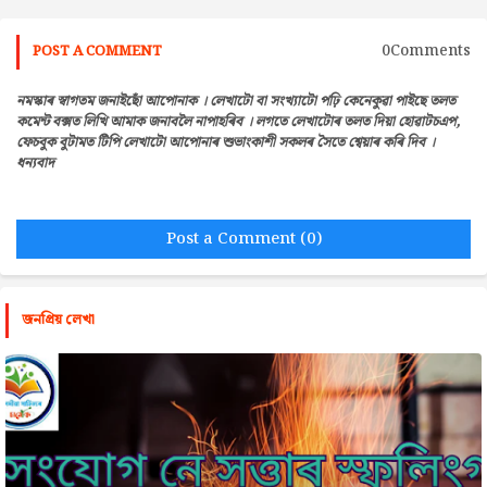
0Comments
POST A COMMENT
নমস্কাৰ স্বাগতম জনাইছোঁ আপোনাক । লেখাটো বা সংখ্যাটো পঢ়ি কেনেকুৱা পাইছে তলত
কমেন্ট বক্সত লিখি আমাক জনাবলৈ নাপাহৰিব । লগতে লেখাটোৰ তলত দিয়া হোৱাটচএপ,
ফেচবুক বুটামত টিপি লেখাটো আপোনাৰ শুভাংকাশী সকলৰ সৈতে শ্বেয়াৰ কৰি দিব ।
ধন্যবাদ
Post a Comment (0)
জনপ্রিয় লেখা