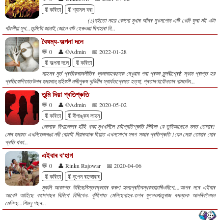
🔖কবিতা
🔖শ্যামল বৰা
(১)মইতো নহয় কোনো মুখাৰ আঁৰৰ মুখসপোন এটি খেদি ফুৰা মই এটা
গাঁৱলীয়া সুখ...তুমিটো জানাই,জোনে বাট হেৰুওৱা দিশহাৰা নি...
বৈষম্য-অল্পনা দলে
💬 0
👤 ©Admin
📅 2022-01-28
🔖অল্পনা দলে
🔖কবিতা
সাহসৰ মুৰ্ত প্ৰতীকৰাজনীতিৰ ধ্বজাবাহকচমক দেখুৱাব পৰা প্ৰজ্ঞা সুন্দৰীশ্ৰেষ্ঠ স্থান প্ৰাপ্ত হয়
প্ৰতিযোগিতাতউদাৰ হৃদয়বান,মহিয়সী নাৰীপুৰুষ পৃথিৱীৰ স্বাৰ্থতপ্ৰেমত হত্যা, প্ৰতাৰণাযৌনতাৰ নামতউৎ...
তুমি দিয়া প্ৰতিশ্ৰুতি
💬 0
👤 ©Admin
📅 2020-05-02
🔖কবিতা
🔖দীপাঙ্কৰ লাহন
জোনাক নিশাজোনৰ হাঁ‌হি থকা মুখখনিলৈ চাইপ্ৰতিশ্ৰুতি দিছিলা যে তুমিআছেনে মনত তোমাৰ?
মোৰ হৃদয়ত এখনিতেজৰঙা নদী বোৱাই দিয়াৰআৰু হিয়াত এখনসোণৰ সৰগ সজাৰ প্ৰতিশ্ৰুতি।যেন সেয়া তোমাৰ মোৰ
প্ৰতি থকা...
এইবাৰ ব'হাগ
💬 0
👤 Rinku Rajowar
📅 2020-04-06
🔖কবিতা
🔖নৃপেন ৰাজোৱাৰ
মুকলি আকাশত উৰিছেনিস্তবদ্ধতাৰ কৰুণ হৃদয়প্ৰতিবন্ধকতাচাৰিওদিশে....আগৰ দৰে এইবাৰ
আকৌ আহিছে বহাগগছৰ বিৰিখে বিৰিখেন- কুঁহিপাত মেলিছেনাহৰ-তগৰ ফুলেওঋতুৰাজ বসন্তক আদৰিবলৈমন
মেলিছে...শিমলু গছৰ...