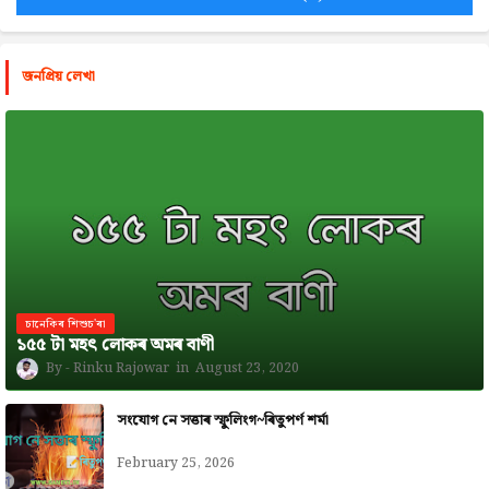
জনপ্রিয় লেখা
চানেকিৰ শিশুচ'ৰা
১৫৫ টা মহৎ লোকৰ অমৰ বাণী
Rinku Rajowar
August 23, 2020
সংযোগ নে সত্তাৰ স্ফুলিংগ~ৰিতুপৰ্ণ শৰ্মা
February 25, 2026