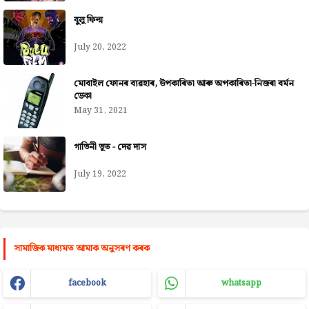
বুলু ফিল্ম
July 20, 2022
মোবাইল ফোনৰ ব্যৱহাৰ, উপকাৰিতা আৰু অপকাৰিতা-নিজৰা বৰ্মন
ডেকা
May 31, 2021
গাভিনী ভূত - দেৱ দাস
July 19, 2022
সামাজিক মাধ্যমত আমাক অনুসৰণ কৰক
facebook
whatsapp