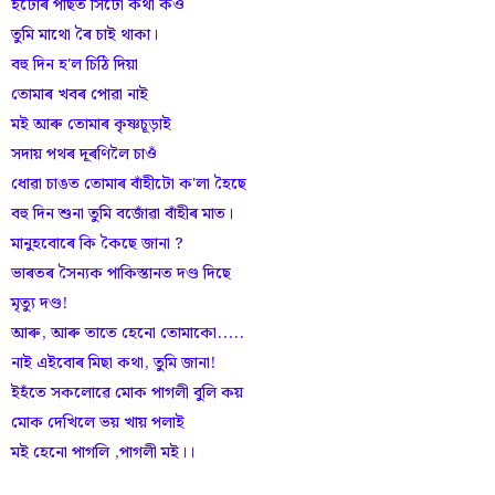
ইটোৰ পাছত সিটো কথা কওঁ
তুমি মাথো ৰৈ চাই থাকা।
বহু দিন হ'ল চিঠি দিয়া
তোমাৰ খবৰ পোৱা নাই
মই আৰু তোমাৰ কৃষ্ণচূড়াই
সদায় পথৰ দূৰণিলৈ চাওঁ
ধোৱা চাঙত তোমাৰ বাঁহীটো ক'লা হৈছে
বহু দিন শুনা তুমি বজোঁৱা বাঁহীৰ মাত।
মানুহবোৰে কি কৈছে জানা ?
ভাৰতৰ সৈন্যক পাকিস্তানত দণ্ড দিছে
মৃত্যু দণ্ড!
আৰু, আৰু তাতে হেনো তোমাকো.....
নাই এইবোৰ মিছা কথা, তুমি জানা!
ইহঁতে সকলোৱে মোক পাগলী বুলি কয়
মোক দেখিলে ভয় খায় পলাই
মই হেনো পাগলি ,পাগলী মই।।