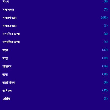
(8)
সাঁথৰ
(7)
সাক্ষাৎকাৰ
(433)
সাধাৰণ জ্ঞান
(1)
সাধাৰন জ্ঞান
(4)
সাম্প্রতিক লেখা
(4)
সাম্প্ৰতিক লেখা
(37)
স্তৱক
(29)
স্বাস্থ্য
(24)
হাস্যৰস
(12)
ৰচনা
(8)
ৰাজনৈতিক
(97)
ৰাশিফল
(3)
ৰেচিপি