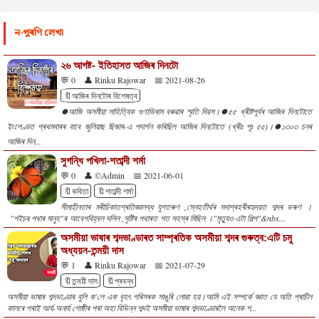
ন-পুৰণি লেখা
২৬ আগষ্ট- ইতিহাসত আজিৰ দিনটো
💬 0
👤 Rinku Rajowar
📅 2021-08-26
🔖আজিৰ দিনটোৰ বিশেষত্ব
⏺️আজি অসমীয়া সাহিত্যিক গুণাভিৰাম বৰুৱাৰ স্মৃতি দিৱস।⏺️৫৫ খ্ৰীষ্টপূৰ্বৰ আজিৰ দিনটোতে
ইংলেণ্ডত প্ৰথমবাৰৰ বাবে জুলিয়াছ ছিজাৰ-এ পদাৰ্পন কৰিছিল আজিৰ দিনটোতে (খ্ৰীঃ পূঃ ৫৫)।⏺️১৩০৩ চনৰ
আজিৰ দিন...
সুগন্ধি পখিলা-শতাব্দী শৰ্মা
💬 0
👤 ©Admin
📅 2021-06-01
🔖কবিতা
🔖শতাব্দী শৰ্মা
সীমাহীনতাৰ মৰীচিকাতপ্ৰতিজ্ঞালব্ধ যুগতৰুণ ,স্নেহতীৰ্থৰ সদাপ্ৰহৰীৰহৃদয়ত শব্দৰ ভৰুণ ।
"শইচৰ পথাৰ মানুহ"ৰ আবেগবিহ্বল দলিল ,সৃষ্টিৰ পথাৰত শত সহস্ৰ মিছিল ।"মৃত্যুও এটা শিল্প"&nbs...
অসমীয়া ভাষাৰ শব্দভাণ্ডাৰত সাম্প্ৰতিক অসমীয়া শব্দৰ গুৰুত্ব:এটি চমু
অধ্যয়ন-তন্ময়ী দাস
💬 1
👤 Rinku Rajowar
📅 2021-07-29
🔖তন্ময়ী দাস
🔖প্ৰবন্ধ
অসমীয়া ভাষাৰ শব্দভাণ্ডাৰ বুলি ক'লে এক বৃহৎ পৰিসৰক সাঙুৰি লোৱা হয়।আমি এই সম্পৰ্কে জ্ঞাত যে অতি প্ৰাচীন
কালৰে পৰাই আৰ্য-অনাৰ্য গোষ্ঠীৰ পৰা অহা বিভিন্ন শব্দই অসমীয়া ভাষাৰ শব্দভাণ্ডাৰলৈ অনেক শ...