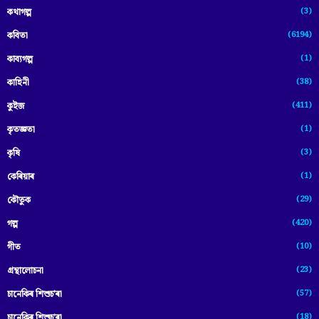
(3)
কথাগল্প
(6194)
কবিতা
(1)
কাব্যগল্প
(38)
কাহিনী
(411)
কুইজ
(1)
কৃতজ্ঞতা
(3)
কৃষি
(1)
কেৰিয়াৰ
(29)
কৌতুক
(420)
গল্প
(10)
গীত
(23)
গ্ৰন্থালোচনা
(57)
চানেকিৰ শিশুচ'ৰা
(18)
চানেকিৰ শিশুচ’ৰা