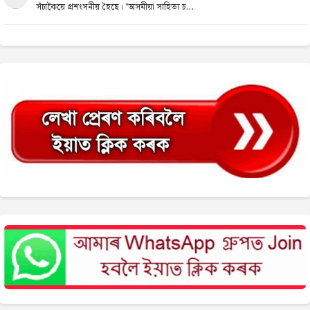
সঁচাকৈয়ে প্ৰশংসনীয় হৈছে। "অসমীয়া সাহিত্য চ...