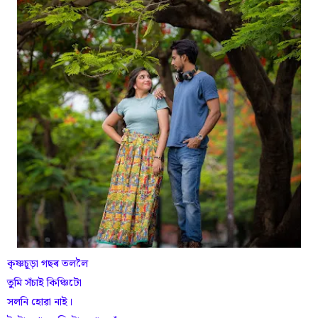
কৃষ্ণচূড়া গছৰ তললৈ
তুমি সঁচাই কিঞ্চিটো
সলনি হোৱা নাই।