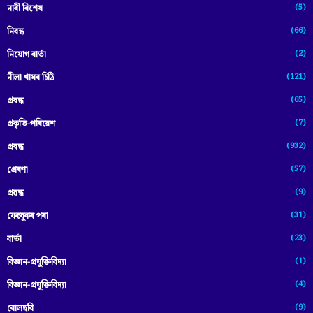
(5)
নাৰী বিশেষ
(66)
নিবন্ধ
(2)
নিয়োগ বাৰ্তা
(121)
নীলা খামৰ চিঠি
(65)
প্রবন্ধ
(7)
প্ৰকৃতি-পৰিৱেশ
(932)
প্ৰবন্ধ
(57)
প্ৰেৰণা
(9)
প্ৰৱন্ধ
(31)
ফেচবুকৰ পৰা
(23)
বাৰ্তা
(1)
বিজ্ঞান-প্রযুক্তিবিদ্যা
(4)
বিজ্ঞান-প্ৰযুক্তিবিদ্যা
(9)
বোলছবি