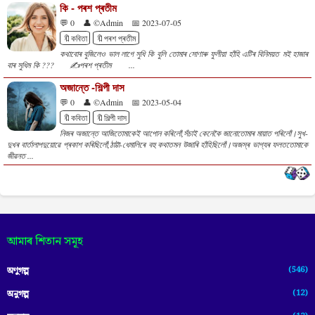
কি - পৰশ প্ৰতীম
💬 0
👤 ©Admin
📅 2023-07-05
🔖কবিতা
🔖পৰশ প্ৰতীম
কথাবোৰ বুজিলেও ভাল লাগে সুধি কি বুলি তোমাৰ সোণাৰু ফুলীয়া হাঁহি এটিৰ বিনিময়ত মই হাজাৰ
বাৰ সুধিম কি ??? ✍️পৰশ প্ৰতীম ...
অজান্তে -শিল্পী দাস
💬 0
👤 ©Admin
📅 2023-05-04
🔖কবিতা
🔖শিল্পী দাস
নিজৰ অজান্তে আজিতোমাকেই আপোন কৰিলোঁ,সঁচাই কেনেকৈ জানোতোমাৰ মায়াত পৰিলোঁ।সুখ-
দুখৰ বাৰ্তালাপদুয়োৱে প্ৰকাশ কৰিছিলোঁ,ঠাট্টা-ধেমালিৰে বহু কথাতমন উজাৰি হাঁহিছিলোঁ।অজস্ৰ ভাগ্যৰ ফলততোমাকে
জীৱনত ...
আমাৰ শিতান সমূহ
(546)
অণুগল্প
(12)
অনুগল্প