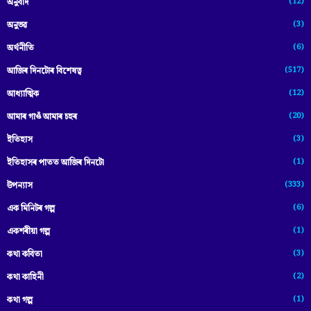
(12)
অনুবাদ
(3)
অনুভৱ
(6)
অৰ্থনীতি
(517)
আজিৰ দিনটোৰ বিশেষত্ব
(12)
আধ্যাত্মিক
(20)
আমাৰ গাওঁ আমাৰ চহৰ
(3)
ইতিহাস
(1)
ইতিহাসৰ পাতত আজিৰ দিনটো
(333)
উপন্যাস
(6)
এক মিনিটৰ গল্প
(1)
একশৰীয়া গল্প
(3)
কথা কবিতা
(2)
কথা কাহিনী
(1)
কথা গল্প