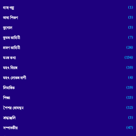
(1)
ব্যঙ্গ গল্প
(3)
ভাষা শিকণ
(3)
ভূগোল
(7)
ভূতৰ কাহিনী
(24)
ভ্ৰমণ কাহিনী
(134)
মনৰ কথা
(10)
মহৎ বিচাৰ
(4)
মহৎ লোকৰ বাণী
(19)
লিমাৰিক
(13)
শিক্ষা
(12)
শৈশৱ ৰোমন্থন
(3)
শ্ৰদ্ধাঞ্জলি
(47)
সম্পাদকীয়