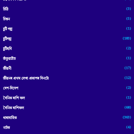
(3)
চিঠি
(5)
চিন্তন
(1)
চুটি গল্প
(183)
চুটিগল্প
(2)
চুটিছবি
(1)
জঁতুৱাঠাঁচ
(17)
জীৱনী
(12)
জীৱনৰ প্ৰথম লেখা প্ৰকাশৰ দিনটো
(2)
দেশ-বিদেশ
(1)
দৈনিক ৰাশি ফল
(68)
দৈনিক ৰাশিফল
(363)
ধাৰাবাহিক
(4)
নাটক