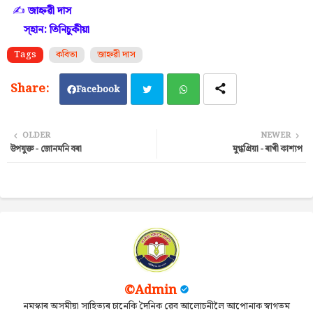
✍️
জাহ্নৱী দাস
স্হান: তিনিচুকীয়া
Tags
কবিতা
জাহ্নৱী দাস
Facebook
Twi
Wh
OLDER
NEWER
উপযুক্ত - জোনমনি বৰা
মুগ্ধপ্রিয়া - ৰাখী কাশ্যপ
tter
ats
ap
p
©Admin
নমস্কাৰ অসমীয়া সাহিত্যৰ চানেকি দৈনিক ৱেব আলোচনীলৈ আপোনাক স্বাগতম