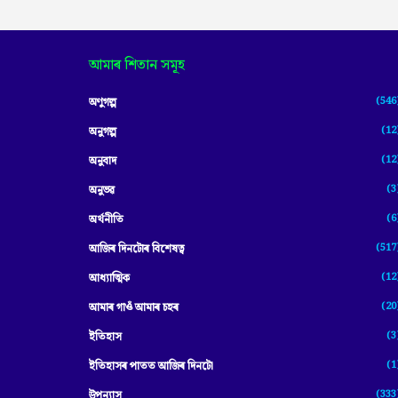
আমাৰ শিতান সমূহ
(546
অণুগল্প
(12
অনুগল্প
(12
অনুবাদ
(3
অনুভৱ
(6
অৰ্থনীতি
(517
আজিৰ দিনটোৰ বিশেষত্ব
(12
আধ্যাত্মিক
(20
আমাৰ গাওঁ আমাৰ চহৰ
(3
ইতিহাস
(1
ইতিহাসৰ পাতত আজিৰ দিনটো
(333
উপন্যাস