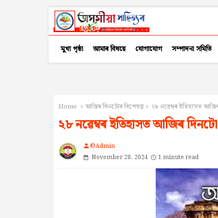
মুখ্য পৃষ্ঠা
আমাৰ বিষয়ে
যোগাযোগ
সম্পাদনা সমিতি
Home
আজিৰ দিনটোৰ বিশেষত্ব
২৮ নৱেম্বৰ ইতিহাসত আজি
২৮ নৱেম্বৰ ইতিহাসত আজিৰ দিনটো
©Admin
person
November 28, 2024
1 minute read