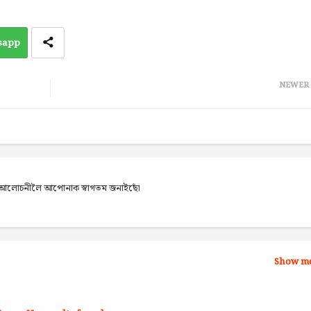
sapp
NEWER
েব আলোচনীলৈ আপোনাক স্বাগতম জনাইছোঁ
Show m