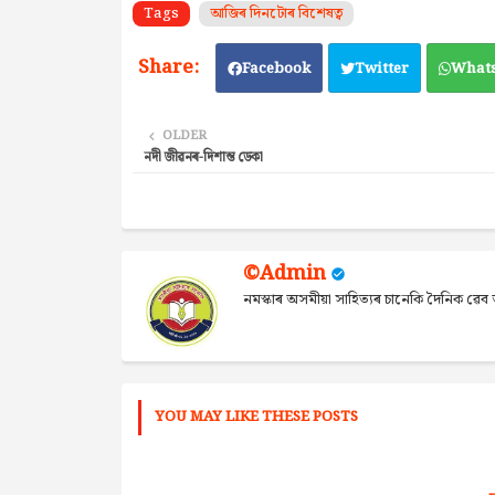
Tags
আজিৰ দিনটোৰ বিশেষত্ব
Facebook
Twitter
What
OLDER
নদী জীৱনৰ-দিশান্ত ডেকা
©Admin
নমস্কাৰ অসমীয়া সাহিত্যৰ চানেকি দৈনিক ৱ
YOU MAY LIKE THESE POSTS