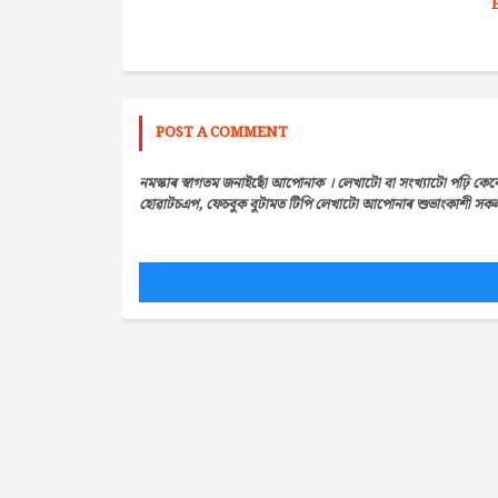
POST A COMMENT
নমস্কাৰ স্বাগতম জনাইছোঁ আপোনাক । লেখাটো বা সংখ্যাটো পঢ়ি কেন
হোৱাটচএপ, ফেচবুক বুটামত টিপি লেখাটো আপোনাৰ শুভাংকাশী সকলৰ 