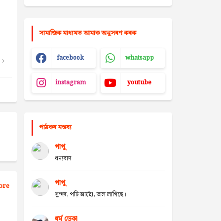
সামাজিক মাধ্যমত আমাক অনুসৰণ কৰক
facebook
whatsapp
instagram
youtube
পাঠকৰ মন্তব্য
পাপু
ধন্যবাদ
পাপু
ore
সুন্দৰ, পঢ়ি আছোঁ, ভাল লাগিছে।
ধৰ্ম ডেকা