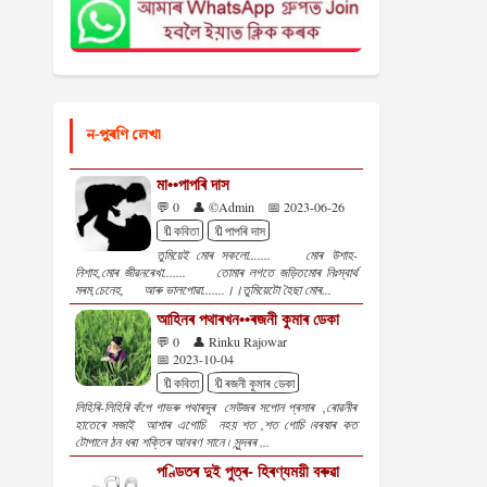
ন-পুৰণি লেখা
মা••পাপৰি দাস
💬 0
👤 ©Admin
📅 2023-06-26
🔖কবিতা
🔖পাপৰি দাস
তুমিয়েই মোৰ সকলো....... মোৰ উশাহ-
নিশাহ,মোৰ জীৱনৰেখা....... তোমাৰ লগতে জড়িতমোৰ নিঃস্বাৰ্থ
মৰম,চেনেহ, আৰু ভালপোৱা.......।।তুমিয়েটো হৈছা মোৰ...
আহিনৰ পথাৰখন••ৰজনী কুমাৰ ডেকা
💬 0
👤 Rinku Rajowar
📅 2023-10-04
🔖কবিতা
🔖ৰজনী কুমাৰ ডেকা
লিহিৰি-লিহিৰি কঁপে গাভৰু পথাৰদূৰ সেউজৰ সপোন প্ৰসাৰ ,ৰোৱনীৰ
হাতেৰে সজাই আশাৰ এগোচি নহয় শত ,শত গোচি ৷বৰষাৰ কত
টোপালে ঠন ধৰা শক্তিৰ আবৰণ সানে ৷ সুন্দৰৰ ...
পণ্ডিতৰ দুই পুত্ৰ- হিৰণ্যময়ী বৰুৱা