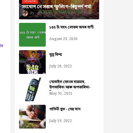
২০২৬০৮
সংযোগ নে সত্তাৰ স্ফুলিংগ~ৰিতুপৰ্ণ শৰ্মা
@admin
February 25, 2026
১৫৫ টা মহৎ লোকৰ অমৰ বাণী
August 23, 2020
ান
বুলু ফিল্ম
July 20, 2022
মোবাইল ফোনৰ ব্যৱহাৰ,
উপকাৰিতা আৰু অপকাৰিতা-
নিজৰা বৰ্মন ডেকা
May 31, 2021
গাভিনী ভূত - দেৱ দাস
July 19, 2022