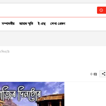
সম্পাদকীয়
আমাৰ স্মৃতি
ই-গ্ৰন্থ
লেখা প্ৰেৰণ
ৰ দিনটো
0
share