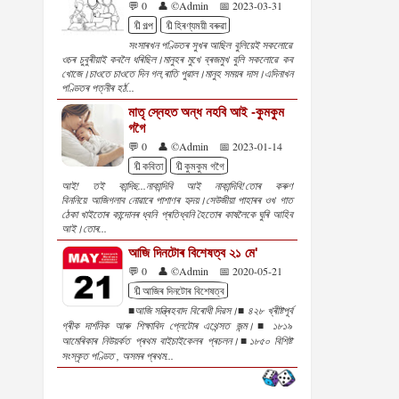
💬 0
👤 ©Admin
📅 2023-03-31
🔖গল্প
🔖হিৰণ্যময়ী বৰুৱা
সংসাৰখন পণ্ডিতৰ সুখৰ আছিল বুলিয়েই সকলোৱে
ওচৰ চুবুৰীয়াই কবলৈ ধৰিছিল।মানুহৰ মুখে ব্ৰজমুখ বুলি সকলোৱে কব
খোজে।চাওতে চাওতে দিন গল,ৰাতি পুৱাল।মানুহ সময়ৰ দাস।এদিনাখন
পণ্ডিতৰ পত্নীৰ হৰ্ঠ...
মাতৃ স্নেহত অন্ধ নহবি আই -কুমকুম
গগৈ
💬 0
👤 ©Admin
📅 2023-01-14
🔖কবিতা
🔖কুমকুম গগৈ
আই! তই কান্দিছ...নাকান্দিবি আই নাকান্দিবি!তোৰ কৰুণ
বিননিয়ে আজিগলাব নোৱাৰে পাশাণৰ হৃদয়।সেউজীয়া পাহাৰৰ ওখ গাত
ঠেকা খাইতোৰ কান্দোনৰ ধ্বনি প্ৰতিধ্বনি হৈতোৰ কাষলৈকে ঘুৰি আহিব
আই।তোৰ...
আজি দিনটোৰ বিশেষত্ব ২১ মে'
💬 0
👤 ©Admin
📅 2020-05-21
🔖আজিৰ দিনটোৰ বিশেষত্ব
■আজি সন্ত্ৰিহবাদ বিৰোধী দিৱস।■ ৪২৮ খ্ৰীষ্টপূৰ্ব
গ্ৰীক দাৰ্শনিক আৰু শিক্ষাবিদ প্লেটোৰ এথেন্সত জন্ম।■ ১৮১৯
আমেৰিকাৰ নিউয়ৰ্কত প্ৰথম বাইচাইকেলৰ প্ৰচলন।■১৮৫০ বিশিষ্ট
সংস্কৃত পণ্ডিত , অসমৰ প্ৰথম...