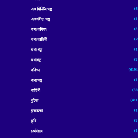
(6
এক মিনিটৰ গল্প
(1
একশৰীয়া গল্প
(3
কথা কবিতা
(2
কথা কাহিনী
(1
কথা গল্প
(3
কথাগল্প
(6194
কবিতা
(1
কাব্যগল্প
(38
কাহিনী
(411
কুইজ
(1
কৃতজ্ঞতা
(3
কৃষি
(1
কেৰিয়াৰ