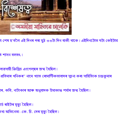
ছৰটো শেষ হ’বলৈ এই দিনৰ পৰা মুঠ ৩৩টা দিন বাকী থাকে। এইদিনটোত ঘটা কেইটাম
পতি শাসন বলবৎ।
যৱসায়ী ফ্ৰিড্ৰিচ এংগেল্‌ছৰ জন্ম হৈছিল।
মাৰ খনিকৰ” নামে খ্যাত ৰোমাণ্টিকতাবাদৰ সূচনা কৰা সাহিত্যিক চন্দ্ৰকুমাৰ
, কবি, নাট্যকাৰ আৰু অনুবাদক উমাকান্ত শৰ্মাৰ জন্ম হৈছিল।
 ৰাইটৰ মৃত্যু হৈছিল।
 অভিনেতা -কে. চি. দেৰ মৃত্যু হৈছিল।