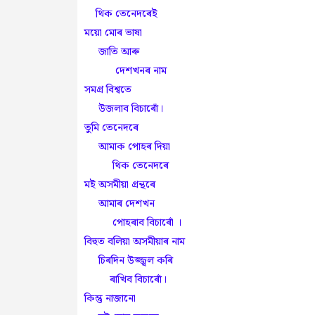
থিক তেনেদৰেই
ময়ো মোৰ ভাষা
জাতি আৰু
দেশখনৰ নাম
সমগ্ৰ বিশ্বতে
উজলাব বিচাৰোঁ।
তুমি তেনেদৰে
আমাক পোহৰ দিয়া
থিক তেনেদৰে
মই অসমীয়া গ্ৰন্থৰে
আমাৰ দেশখন
পোহৰাব বিচাৰোঁ ।
বিহুত বলিয়া অসমীয়াৰ নাম
চিৰদিন উজ্জ্বল কৰি
ৰাখিব বিচাৰোঁ।
কিন্তু নাজানো