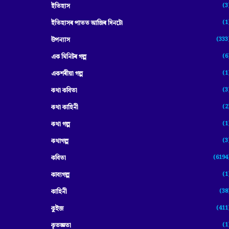
(3
ইতিহাস
(1
ইতিহাসৰ পাতত আজিৰ দিনটো
(333
উপন্যাস
(6
এক মিনিটৰ গল্প
(1
একশৰীয়া গল্প
(3
কথা কবিতা
(2
কথা কাহিনী
(1
কথা গল্প
(3
কথাগল্প
(6194
কবিতা
(1
কাব্যগল্প
(38
কাহিনী
(411
কুইজ
(1
কৃতজ্ঞতা