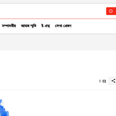
সম্পাদকীয়
আমাৰ স্মৃতি
ই-গ্ৰন্থ
লেখা প্ৰেৰণ
0
share