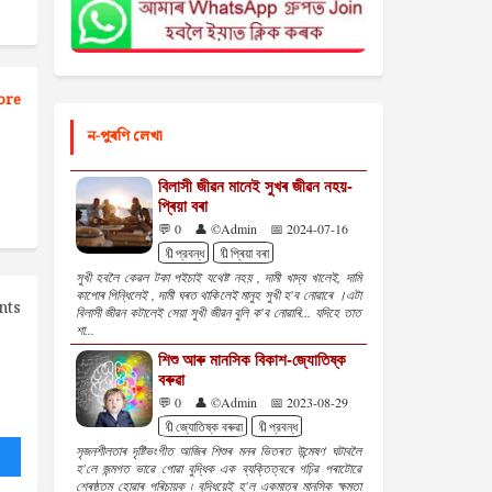
ore
ন-পুৰণি লেখা
বিলাসী জীৱন মানেই সুখৰ জীৱন নহয়-
প্ৰিয়া বৰা
💬 0
👤 ©Admin
📅 2024-07-16
🔖প্রবন্ধ
🔖প্ৰিয়া বৰা
সুখী হবলৈ কেৱল টকা পইচাই যথেষ্ট নহয় , দামী খাদ্য খালেই, দামি
কাপোৰ পিন্ধিলেই , দামী ঘৰত থাকিলেই মানুহ সুখী হ'ব নোৱাৰে ।এটা
nts
বিলাসী জীৱন কটালেই সেয়া সুখী জীৱন বুলি ক'ব নোৱাৰি... যদিহে তাত
শা...
শিশু আৰু মানসিক বিকাশ-জ্যোতিষ্ক
বৰুৱা
💬 0
👤 ©Admin
📅 2023-08-29
🔖জ্যোতিষ্ক বৰুৱা
🔖প্রবন্ধ
সৃজনশীলতাৰ দৃষ্টিভংগীত আজিৰ শিশুৰ মনৰ ভিতৰত উন্মেষণ ঘটাবলৈ
হ'লে জন্মগত ভাৱে পোৱা বুদ্ধিক এক ব্যক্তিত্বৰে গঢ়িৱ পৰাটোৱে
শ্ৰেষ্ঠতম হোৱাৰ পৰিচায়ক ৷ বুদ্ধিয়েই হ'ল একমাত্ৰ মানসিক ক্ষমতা