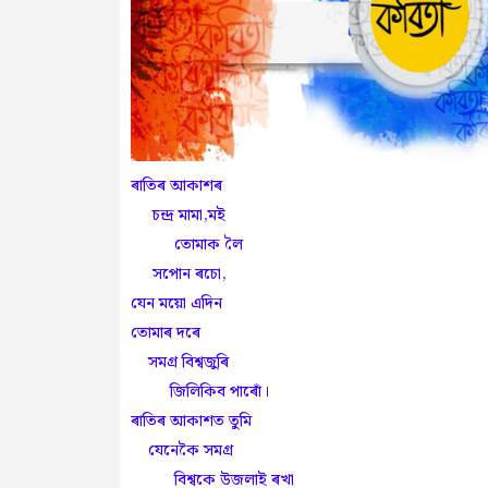
ৰাতিৰ আকাশৰ
চন্দ্ৰ মামা,মই
তোমাক লৈ
সপোন ৰচো,
যেন ময়ো এদিন
তোমাৰ দৰে
সমগ্ৰ বিশ্বজুৰি
জিলিকিব পাৰোঁ।
ৰাতিৰ আকাশত তুমি
যেনেকৈ সমগ্ৰ
বিশ্বকে উজলাই ৰখা