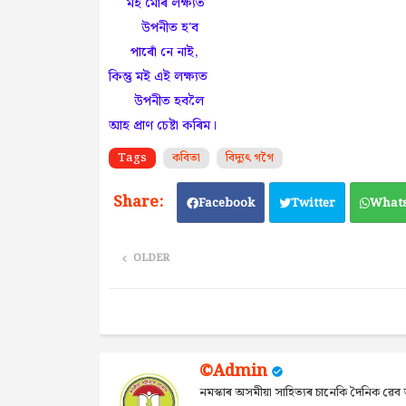
মই মোৰ লক্ষ্যত
উপনীত হ'ব
পাৰোঁ নে নাই,
কিন্তু মই এই লক্ষ্যত
উপনীত হবলৈ
আহ প্ৰাণ চেষ্টা কৰিম।
Tags
কবিতা
বিদ্যুৎ গগৈ
Facebook
Twitter
What
OLDER
©Admin
নমস্কাৰ অসমীয়া সাহিত্যৰ চানেকি দৈনিক ৱ