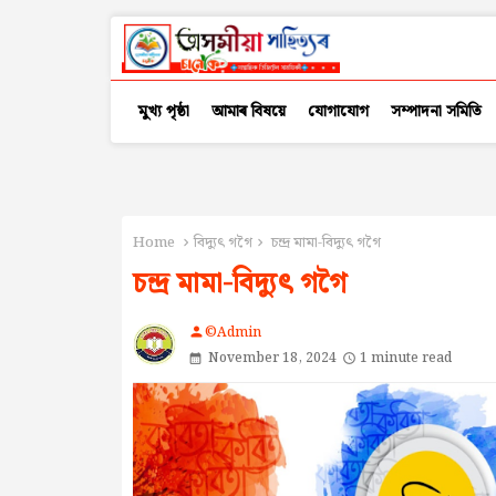
মুখ্য পৃষ্ঠা
আমাৰ বিষয়ে
যোগাযোগ
সম্পাদনা সমিতি
Home
বিদ্যুৎ গগৈ
চন্দ্ৰ মামা-বিদ্যুৎ গগৈ
চন্দ্ৰ মামা-বিদ্যুৎ গগৈ
©Admin
person
November 18, 2024
1 minute read