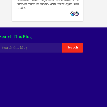
দেউতাকক মাতি কৈছিল - : আপুনি উৎপলৰ নম্বৰবোৰ দেখিছে নে ? সি
কোনো এটা বিষয়তে পাছ কৰা নাই।পৰীক্ষাৰ বহীবোৰ দেখুৱাই কৈছিল
- : এইব...
Search This Blog