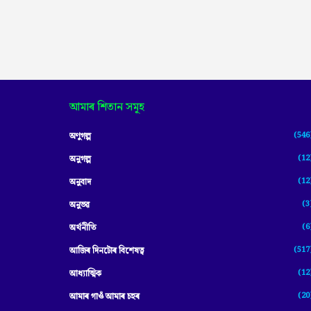
আমাৰ শিতান সমূহ
(546
অণুগল্প
(12
অনুগল্প
(12
অনুবাদ
(3
অনুভৱ
(6
অৰ্থনীতি
(517
আজিৰ দিনটোৰ বিশেষত্ব
(12
আধ্যাত্মিক
(20
আমাৰ গাওঁ আমাৰ চহৰ