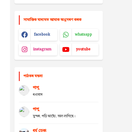
সামাজিক মাধ্যমত আমাক অনুসৰণ কৰক
facebook
whatsapp
instagram
youtube
পাঠকৰ মন্তব্য
পাপু
ধন্যবাদ
পাপু
সুন্দৰ, পঢ়ি আছোঁ, ভাল লাগিছে।
ধৰ্ম ডেকা