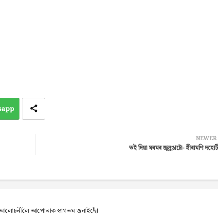
sapp
NEWER
তই দিয়া মৰমৰ জুলুঙাটো- হীৰামণি দহোটী
েব আলোচনীলৈ আপোনাক স্বাগতম জনাইছোঁ