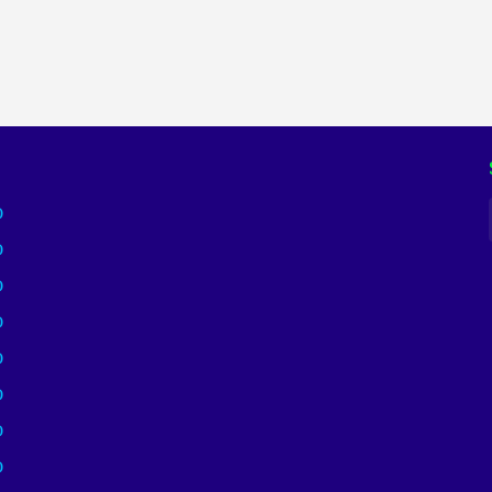
)
)
)
)
)
)
)
)