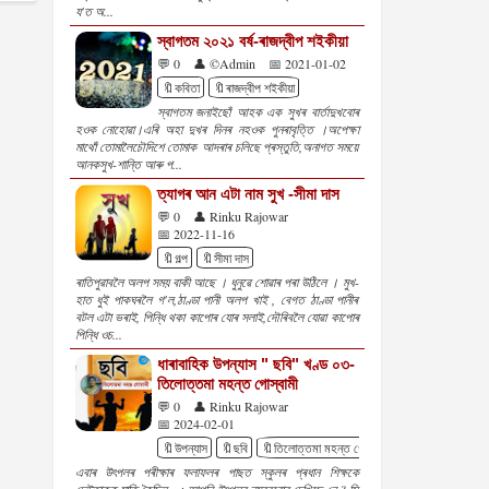
য'ত অ...
স্বাগতম ২০২১ বৰ্ষ-ৰাজদ্বীপ শইকীয়া
💬 0
👤 ©Admin
📅 2021-01-02
🔖কবিতা
🔖ৰাজদ্বীপ শইকীয়া
স্বাগতম জনাইছোঁ আহক এক সুখৰ বাৰ্তাদুখবোৰ
হওক নোহোৱা।এৰি অহা দুখৰ দিনৰ নহওক পুনৰাবৃত্তি ।অপেক্ষা
মাথোঁ তোমালৈচৌদিশে তোমাক আদৰাৰ চলিছে প্ৰস্তুতি,অনাগত সময়ে
আনকসুখ-শান্তি আৰু প...
ত্যাগৰ আন এটা নাম সুখ -সীমা দাস
💬 0
👤 Rinku Rajowar
📅 2022-11-16
🔖গল্প
🔖সীমা দাস
ৰাতিপুৱাবলৈ অলপ সময় বাকী আছে । ধুনুৱে শোৱাৰ পৰা উঠিলে । মুখ-
হাত ধুই পাকঘৰলৈ গ'ল,ঠাণ্ডা পানী অলপ খাই , বেগত ঠাণ্ডা পানীৰ
বটল এটা ভৰাই, পিন্ধি থকা কাপোৰ যোৰ সলাই,দৌৰিবলৈ যোৱা কাপোৰ
পিন্ধি ওচ...
ধাৰাবাহিক উপন্যাস " ছবি" খণ্ড ০৩-
তিলোত্তমা মহন্ত গোস্বামী
💬 0
👤 Rinku Rajowar
📅 2024-02-01
🔖উপন্যাস
🔖ছবি
🔖তিলোত্তমা মহন্ত গোস্বামী
🔖ধাৰাবাহিক
এবাৰ উৎপলৰ পৰীক্ষাৰ ফলাফলৰ পাছত স্কুলৰ প্ৰধান শিক্ষকে