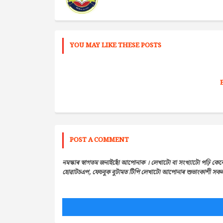
YOU MAY LIKE THESE POSTS
POST A COMMENT
নমস্কাৰ স্বাগতম জনাইছোঁ আপোনাক । লেখাটো বা সংখ্যাটো পঢ়ি কেন
হোৱাটচএপ, ফেচবুক বুটামত টিপি লেখাটো আপোনাৰ শুভাংকাশী সকলৰ 