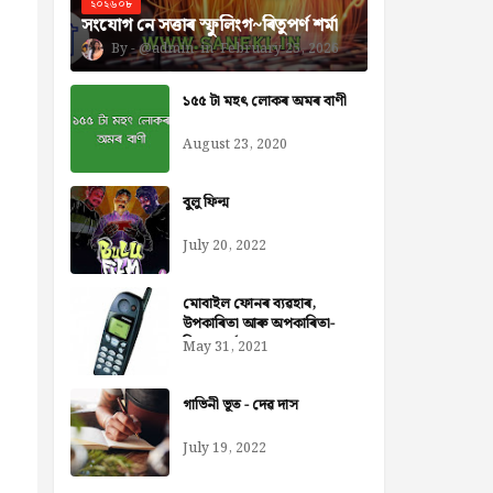
২০২৬০৮
সংযোগ নে সত্তাৰ স্ফুলিংগ~ৰিতুপৰ্ণ শৰ্মা
@admin
February 25, 2026
১৫৫ টা মহৎ লোকৰ অমৰ বাণী
August 23, 2020
বুলু ফিল্ম
July 20, 2022
মোবাইল ফোনৰ ব্যৱহাৰ,
উপকাৰিতা আৰু অপকাৰিতা-
নিজৰা বৰ্মন ডেকা
May 31, 2021
গাভিনী ভূত - দেৱ দাস
July 19, 2022