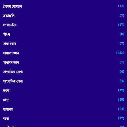
(12)
শৈশৱ ৰোমন্থন
(3)
শ্ৰদ্ধাঞ্জলি
(47)
সম্পাদকীয়
(8)
সাঁথৰ
(7)
সাক্ষাৎকাৰ
(433)
সাধাৰণ জ্ঞান
(1)
সাধাৰন জ্ঞান
(4)
সাম্প্রতিক লেখা
(4)
সাম্প্ৰতিক লেখা
(37)
স্তৱক
(29)
স্বাস্থ্য
(24)
হাস্যৰস
(12)
ৰচনা