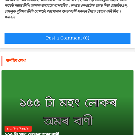
নমস্কাৰ স্বাগতম জনাইছোঁ আপোনাক । লেখাটো বা সংখ্যাটো পঢ়ি কেনেকুৱা পাইছে তলত
কমেন্ট বক্সত লিখি আমাক জনাবলৈ নাপাহৰিব । লগতে লেখাটোৰ তলত দিয়া হোৱাটচএপ,
ফেচবুক বুটামত টিপি লেখাটো আপোনাৰ শুভাংকাশী সকলৰ সৈতে শ্বেয়াৰ কৰি দিব ।
ধন্যবাদ
Post a Comment (0)
জনপ্রিয় লেখা
চানেকিৰ শিশুচ'ৰা
১৫৫ টা মহৎ লোকৰ অমৰ বাণী