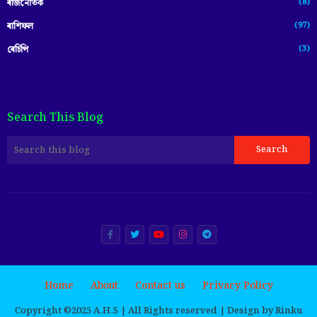
(8)
ৰাজনৈতিক
(97)
ৰাশিফল
(3)
ৰেচিপি
Search This Blog
Home
About
Contact us
Privacy Policy
Copyright ©️2025 A.H.S | All Rights reserved | Design by Rinku