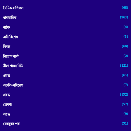
(68)
দৈনিক ৰাশিফল
(363)
ধাৰাবাহিক
(4)
নাটক
(5)
নাৰী বিশেষ
(66)
নিবন্ধ
(2)
নিয়োগ বাৰ্তা
(121)
নীলা খামৰ চিঠি
(65)
প্রবন্ধ
(7)
প্ৰকৃতি-পৰিৱেশ
(932)
প্ৰবন্ধ
(57)
প্ৰেৰণা
(9)
প্ৰৱন্ধ
(31)
ফেচবুকৰ পৰা