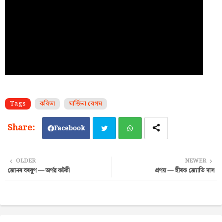
Tags
কবিতা
মাৰ্জিনা বেগম
Facebook
Twi
Wh
OLDER
NEWER
জোনৰ বৰষুণ — অৰ্ণৱ কটকী
প্ৰণয় — হীৰক জ্যোতি দাস
tter
ats
ap
p