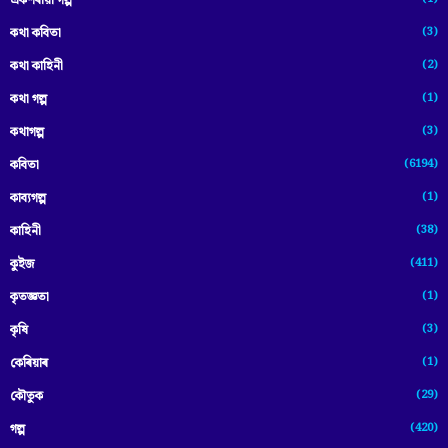
একশৰীয়া গল্প
(3)
কথা কবিতা
(2)
কথা কাহিনী
(1)
কথা গল্প
(3)
কথাগল্প
(6194)
কবিতা
(1)
কাব্যগল্প
(38)
কাহিনী
(411)
কুইজ
(1)
কৃতজ্ঞতা
(3)
কৃষি
(1)
কেৰিয়াৰ
(29)
কৌতুক
(420)
গল্প