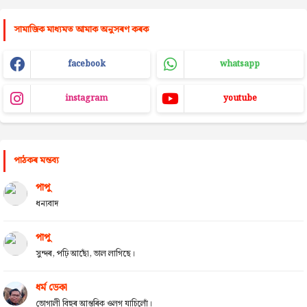
সামাজিক মাধ্যমত আমাক অনুসৰণ কৰক
facebook
whatsapp
instagram
youtube
পাঠকৰ মন্তব্য
পাপু
ধন্যবাদ
পাপু
সুন্দৰ, পঢ়ি আছোঁ, ভাল লাগিছে।
ধৰ্ম ডেকা
ভোগালী বিহুৰ আন্তৰিক ওলগ যাচিলোঁ।