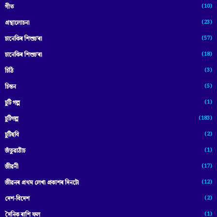
(10)
গীত
(23)
গ্ৰন্থালোচনা
(57)
চানেকিৰ শিশুচ'ৰা
(18)
চানেকিৰ শিশুচ’ৰা
(3)
চিঠি
(5)
চিন্তন
(1)
চুটি গল্প
(183)
চুটিগল্প
(2)
চুটিছবি
(1)
জঁতুৱাঠাঁচ
(17)
জীৱনী
(12)
জীৱনৰ প্ৰথম লেখা প্ৰকাশৰ দিনটো
(2)
দেশ-বিদেশ
(1)
দৈনিক ৰাশি ফল