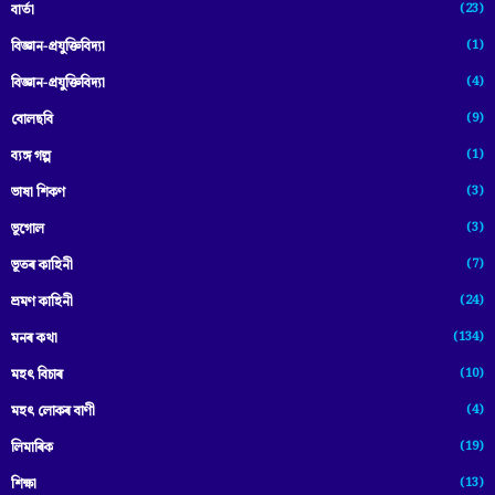
(23)
বাৰ্তা
(1)
বিজ্ঞান-প্রযুক্তিবিদ্যা
(4)
বিজ্ঞান-প্ৰযুক্তিবিদ্যা
(9)
বোলছবি
(1)
ব্যঙ্গ গল্প
(3)
ভাষা শিকণ
(3)
ভূগোল
(7)
ভূতৰ কাহিনী
(24)
ভ্ৰমণ কাহিনী
(134)
মনৰ কথা
(10)
মহৎ বিচাৰ
(4)
মহৎ লোকৰ বাণী
(19)
লিমাৰিক
(13)
শিক্ষা