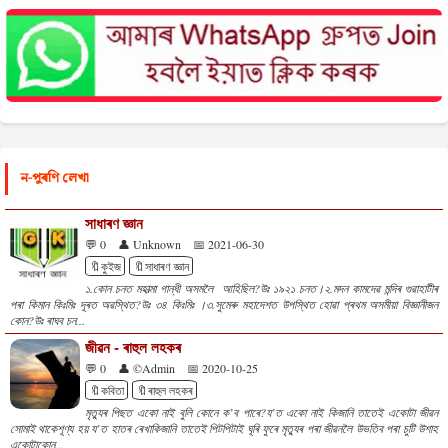
ন-পুৰণি লেখা
সাধাৰণ জ্ঞান
💬 0
👤 Unknown
📅 2021-06-30
🔖কুইজ
🔖সাধাৰণ জ্ঞান
১.কোন চনত মহাত্মা গান্ধী অসমলৈ আহিছিল?উঃ ১৯২১ চনত।২.মদন কামদেৱ মন্দিৰ গুৱাহাটীৰ
পৰা কিমান কিঃমিঃ দূৰত অৱস্থিত?উঃ ৩৪ কিঃমিঃ ।৩.সুমেৰু মহাদেশত উপস্থিত হোৱা প্ৰথম অসমীয়া বিজ্ঞানীজন
কোন?উঃ ৰাঘব চন...
জীৱন - ৰাহুল লহকৰ
💬 0
👤 ©Admin
📅 2020-10-25
🔖কবিতা
🔖ৰাহুল লহকৰ
মৃত্যুৰ পিছত একো নাই বুলি কোনে ক’ব পাৰে?য’ত একো নাই কিজানি তাতেই একোটা জীৱন
সোমাই থাকেশূণ্য হয় য’ত হাতৰ ৰেখাকিজানি তাতেই পিটপিটাই ঘূৰি ফুৰে মৃত্যুৰ পৰা জীৱনলৈ উভতিব পৰা চুটি উশাহ
একোটাকোন...