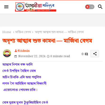
Home
মাৰ্জিনা বেগম
অদৃশ্য আত্মাৰ শুভ কামনা — মাৰ্জিনা বেগম
অদৃশ্য আত্মাৰ শুভ কামনা — মাৰ্জিনা বেগম
©Admin
person
0
share
November 22, 2024
0 minute read
আন্ধাৰ নিশাৰ বক্ষ ফালি
তেওঁ উপস্থিত হৈছিল মোৰ
অচিন চিনাকি এৰি অহা পদূলিত
লগত লৈ আহিছিল আন্ধাৰ বিধ্বংসী
এজোলোঙা পোহৰৰ চাকি।
মোৰ দুৱাৰ মুখত টুকুৰিয়াইছিল তেওঁ