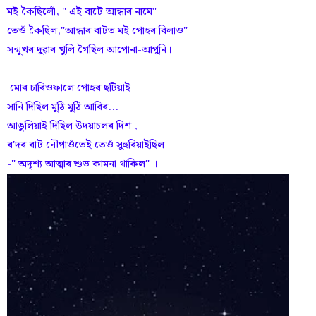
মই কৈছিলোঁ, " এই বাটে আন্ধাৰ নামে"
তেওঁ কৈছিল,"আন্ধাৰ বাটত মই পোহৰ বিলাও"
সন্মুখৰ দুৱাৰ খুলি গৈছিল আপোনা-আপুনি।
মোৰ চাৰিওফালে পোহৰ ছটিয়াই
সানি দিছিল মুঠি মুঠি আবিৰ...
আঙুলিয়াই দিছিল উদয়াচলৰ দিশ ,
ৰ'দৰ বাট নৌপাওঁতেই তেওঁ সুহুৰিয়াইছিল
-" অদৃশ্য আত্মাৰ শুভ কামনা থাকিল" ।