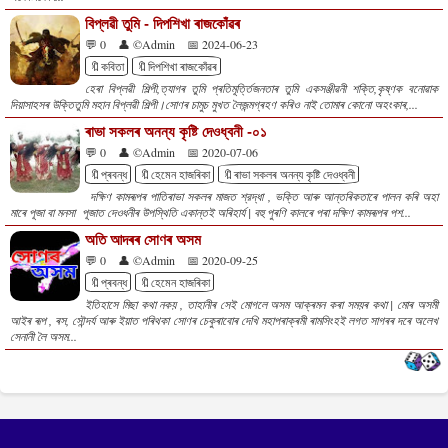
বিপ্লৱী তুমি - দিপশিখা ৰাজকোঁৱৰ
💬 0
👤 ©Admin
📅 2024-06-23
🔖কবিতা
🔖দিপশিখা ৰাজকোঁৱৰ
হেৰা বিপ্লৱী শিল্পী,ত্যাগৰ তুমি প্ৰতিমূৰ্ত্তিজনতাৰ তুমি একসঞ্জীৱনী শক্তি,কৃষ্ণক বনোৱাক
দিয়াসাহসৰ উক্তিতুমি মহান বিপ্লৱী শিল্পী।সোণৰ চামুচ মুখত লৈজন্মগ্ৰহণ কৰিও নাই তোমাৰ কোনো অহংকাৰ,...
ৰাভা সকলৰ অনন্য কৃষ্টি দেওধ্বনী -০১
💬 0
👤 ©Admin
📅 2020-07-06
🔖প্ৰবন্ধ
🔖হেমেন হাজৰিকা
🔖ৰাভা সকলৰ অনন্য কৃষ্টি দেওধ্বনী
দক্ষিণ কামৰূপৰ পাতিৰাভা সকলৰ মাজত শ্রদ্ধা , ভক্তি আৰু আন্তৰিকতাৰে পালন কৰি অহা
মাৰে পূজা বা মনসা পূজাত দেওধনীৰ উপস্থিতি একান্তই অৰিহাৰ্য | বহু পুৰণি কালৰে পৰা দক্ষিণ কামৰূপৰ পশ...
অতি আদৰৰ সোণৰ অসম
💬 0
👤 ©Admin
📅 2020-09-25
🔖প্ৰবন্ধ
🔖হেমেন হাজৰিকা
ইতিহাসে মিছা কথা নকয় , তাহানীৰ সেই মোগলে অসম আক্ৰমন কৰা সময়ৰ কথা | মোৰ অসমী
আইৰ ৰূপ , ৰস, সৌন্দৰ্য আৰু ইয়াত পৰিথকা সোণৰ চেকুৰাবোৰ দেখি মহাপৰাক্ৰমী ৰামসিংহই লগত সাগৰৰ দৰে অলেখ
সেনানী লৈ অসম...