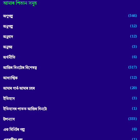
আমাৰ শিতান সমূহ
(546)
অণুগল্প
(12)
অনুগল্প
(12)
অনুবাদ
(3)
অনুভৱ
(6)
অৰ্থনীতি
(517)
আজিৰ দিনটোৰ বিশেষত্ব
(12)
আধ্যাত্মিক
(20)
আমাৰ গাওঁ আমাৰ চহৰ
(3)
ইতিহাস
(1)
ইতিহাসৰ পাতত আজিৰ দিনটো
(333)
উপন্যাস
(6)
এক মিনিটৰ গল্প
(1)