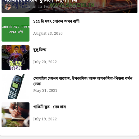
সংযোগ নে সত্তাৰ স্ফুলিংগ~ৰিতুপৰ্ণ শৰ্মা
@admin
February 25, 2026
১৫৫ টা মহৎ লোকৰ অমৰ বাণী
August 23, 2020
বুলু ফিল্ম
July 20, 2022
মোবাইল ফোনৰ ব্যৱহাৰ, উপকাৰিতা আৰু অপকাৰিতা-নিজৰা বৰ্মন
ডেকা
May 31, 2021
গাভিনী ভূত - দেৱ দাস
July 19, 2022