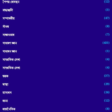
(12)
শৈশৱ ৰোমন্থন
(3)
শ্ৰদ্ধাঞ্জলি
(47)
সম্পাদকীয়
(8)
সাঁথৰ
(7)
সাক্ষাৎকাৰ
(433)
সাধাৰণ জ্ঞান
(1)
সাধাৰন জ্ঞান
(4)
সাম্প্রতিক লেখা
(4)
সাম্প্ৰতিক লেখা
(37)
স্তৱক
(29)
স্বাস্থ্য
(24)
হাস্যৰস
(12)
ৰচনা
(8)
ৰাজনৈতিক