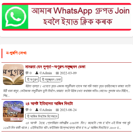
ন-পুৰণি লেখা
মানৱতা যেন লুপ্ত!~অণুগল্প-সমুজ্জ্বল ডেকা
💬 0
👤 ©Admin
📅 2022-03-09
🔖অণুগল্প
🔖সমুজ্জ্বল ডেকা
উঠাত ব্যস্ত। এনেতে বৃদ্ধ এজনৰ লাখুটিডাল হাতৰ পৰা সৰি পৰাত বৃদ্ধ ব্যক্তিজনে কাষত ফটো
উঠি থকা মানুহ কেইজনক লাখুটিডাল তুলি দিবলৈ কোৱাত ফটো উঠাৰ চখত কথাষাৰ শুনিও কোনেও নুশুনাৰ ভাও দিছিল...
পিছ...
২৪ আগষ্ট ইতিহাসত আজিৰ দিনটো
💬 0
👤 ©Admin
📅 2023-08-24
🔖আজিৰ দিনটোৰ বিশেষত্ব
২৪ আগষ্ট হৈছে গ্ৰেগৰিয়ান বৰ্ষপঞ্জীৰ ২৩৬তম দিন। বছৰটো শেষ হ’বলৈ এই দিনৰ পৰা মুঠ
১২৯টা দিন বাকী থাকে। এইদিনটোত ঘটা কেইটামান উল্লেখযোগ্য ঘটনা হ'ল-১/ আজিৰ দিনটোতে ১৬০৮ চ...