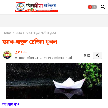
Home
স্তৱক
স্তৱক-ৰাতুল চেতিয়া ফুকন
স্তৱক-ৰাতুল চেতিয়া ফুকন
©Admin
person
0
share
November 21, 2024
0 minute read
কাগজৰ নাও