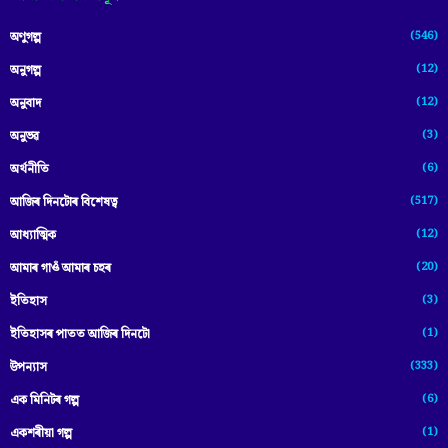
(546)
অণুগল্প
(12)
অনুগল্প
(12)
অনুবাদ
(3)
অনুভৱ
(6)
অৰ্থনীতি
(517)
আজিৰ দিনটোৰ বিশেষত্ব
(12)
আধ্যাত্মিক
(20)
আমাৰ গাওঁ আমাৰ চহৰ
(3)
ইতিহাস
(1)
ইতিহাসৰ পাতত আজিৰ দিনটো
(333)
উপন্যাস
(6)
এক মিনিটৰ গল্প
(1)
একশৰীয়া গল্প