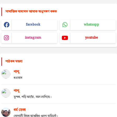
সামাজিক মাধ্যমত আমাক অনুসৰণ কৰক
facebook
whatsapp
instagram
youtube
পাঠকৰ মন্তব্য
পাপু
ধন্যবাদ
পাপু
সুন্দৰ, পঢ়ি আছোঁ, ভাল লাগিছে।
ধৰ্ম ডেকা
ভোগালী বিহুৰ আন্তৰিক ওলগ যাচিলোঁ।