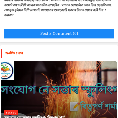
নমস্কাৰ স্বাগতম জনাইছোঁ আপোনাক । লেখাটো বা সংখ্যাটো পঢ়ি কেনেকুৱা পাইছে তলত
কমেন্ট বক্সত লিখি আমাক জনাবলৈ নাপাহৰিব । লগতে লেখাটোৰ তলত দিয়া হোৱাটচএপ,
ফেচবুক বুটামত টিপি লেখাটো আপোনাৰ শুভাংকাশী সকলৰ সৈতে শ্বেয়াৰ কৰি দিব ।
ধন্যবাদ
Post a Comment (0)
জনপ্রিয় লেখা
২০২৬০৮