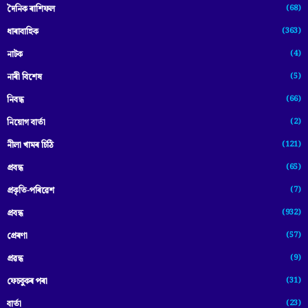
(68)
দৈনিক ৰাশিফল
(363)
ধাৰাবাহিক
(4)
নাটক
(5)
নাৰী বিশেষ
(66)
নিবন্ধ
(2)
নিয়োগ বাৰ্তা
(121)
নীলা খামৰ চিঠি
(65)
প্রবন্ধ
(7)
প্ৰকৃতি-পৰিৱেশ
(932)
প্ৰবন্ধ
(57)
প্ৰেৰণা
(9)
প্ৰৱন্ধ
(31)
ফেচবুকৰ পৰা
(23)
বাৰ্তা