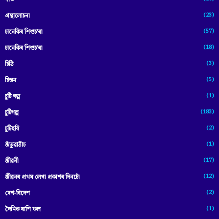
(23)
গ্ৰন্থালোচনা
(57)
চানেকিৰ শিশুচ'ৰা
(18)
চানেকিৰ শিশুচ’ৰা
(3)
চিঠি
(5)
চিন্তন
(1)
চুটি গল্প
(183)
চুটিগল্প
(2)
চুটিছবি
(1)
জঁতুৱাঠাঁচ
(17)
জীৱনী
(12)
জীৱনৰ প্ৰথম লেখা প্ৰকাশৰ দিনটো
(2)
দেশ-বিদেশ
(1)
দৈনিক ৰাশি ফল