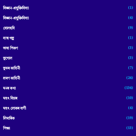
(1)
বিজ্ঞান-প্রযুক্তিবিদ্যা
(4)
বিজ্ঞান-প্ৰযুক্তিবিদ্যা
(9)
বোলছবি
(1)
ব্যঙ্গ গল্প
(3)
ভাষা শিকণ
(3)
ভূগোল
(7)
ভূতৰ কাহিনী
(24)
ভ্ৰমণ কাহিনী
(134)
মনৰ কথা
(10)
মহৎ বিচাৰ
(4)
মহৎ লোকৰ বাণী
(19)
লিমাৰিক
(13)
শিক্ষা