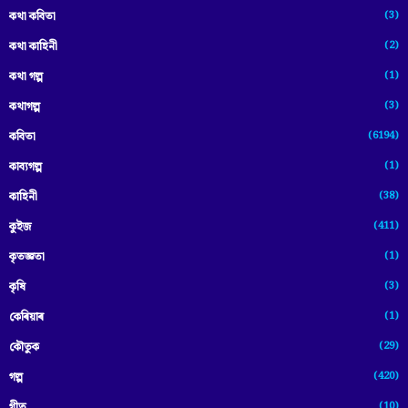
(3)
কথা কবিতা
(2)
কথা কাহিনী
(1)
কথা গল্প
(3)
কথাগল্প
(6194)
কবিতা
(1)
কাব্যগল্প
(38)
কাহিনী
(411)
কুইজ
(1)
কৃতজ্ঞতা
(3)
কৃষি
(1)
কেৰিয়াৰ
(29)
কৌতুক
(420)
গল্প
(10)
গীত