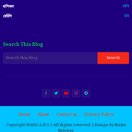
(97)
ৰাশিফল
(3)
ৰেচিপি
Search This Blog
Home
About
Contact us
Privacy Policy
Copyright ©️2025 A.H.S | All Rights reserved | Design by Rinku
Rajowar