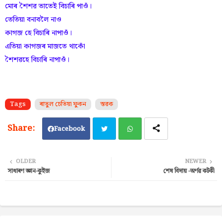
মোৰ শৈশৱ তাতেই বিচাৰি পাওঁ।
তেতিয়া বনাবলৈ নাও
কাগজ হে বিচাৰি নাপাওঁ।
এতিয়া কাগজৰ মাজতে থাকোঁ
শৈশৱহে বিচাৰি নাপাওঁ।
Tags
ৰাতুল চেতিয়া ফুকন
স্তৱক
Facebook
Twi
Wh
OLDER
NEWER
সাধাৰণ জ্ঞান-কুইজ
শেষ বিদায় -অৰ্ণৱ কটকী
tter
ats
ap
p