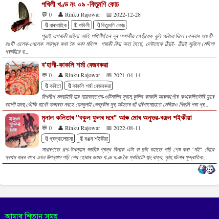
পখিলী খণ্ড নং ০৯ -বিতুমণি কোচ
💬 0
👤 Rinku Rajowar
📅 2022-12-28
🔖ধাৰাবাহিক
🔖পখিলী
🔖বিতুমণি কোচ
পুৱাই এগৰাকী মহিলা আহি পখিলীহঁতৰ দূৰ সম্পকীয় পেহীয়েক বুলি পৰিচয় দিলে।কৰবাৰ অঙহী-
বঙহী এলেক-পেলেক সমন্ধৰ কথা কৈ থকা মহিলা গৰাকী কিয় অহা হৈছে, দেউতাকে ঠিয়ই- ঠিয়ই সুধিলে।মহিলা
গৰাকীয়ে থ...
ব'হাগী-কাকলি শৰ্মা বেজবৰুৱা
💬 0
👤 Rinku Rajowar
📅 2021-04-14
🔖কবিতা
🔖কাকলি শৰ্মা বেজবৰুৱা
দিপলীপ মলয়াইদি যায় মায়াবানতগৰ-গুটিমালিৰ সুবাস,কুলিৰ কাকলি আৰুকপৌৰ কথাকলিতউৰি ফুৰে
বহাগী হৃদয়,থৌকি বাথৌ মনঘৰত নবহে যেনবুলাই জেতুকীৰ সুৰ,আঁহতৰ ছাঁ ধৰিগামোচাতে মেৰিয়াও পিছলি পৰা প্ৰ...
মৃনাল কলিতাৰ "বকুল ফুলৰ দৰে" আৰু মোৰ অনুভৱ-ৰঞ্জন শইকীয়া
💬 0
👤 Rinku Rajowar
📅 2022-08-11
🔖গ্ৰন্থালোচনা
🔖ৰঞ্জন শইকীয়া
সাধাৰণতে গল্প-উপন্যাস জাতীয় গ্ৰন্থ বিলাক এটা বা দুটা বহাতে পঢ়ি শেষ কৰা "মই" টোৱে
প্ৰথম বাৰৰ বাবে এখন উপন্যাস পঢ়ি শেষ হোৱাৰ ভয়ত খণ্ড খণ্ড কৈ প্ৰতিটো শব্দ,বাক্য, পৃষ্ঠা,ঘটনাৰ ক্ষুদ্ৰাতিক...
আমাৰ শিতান সমূহ