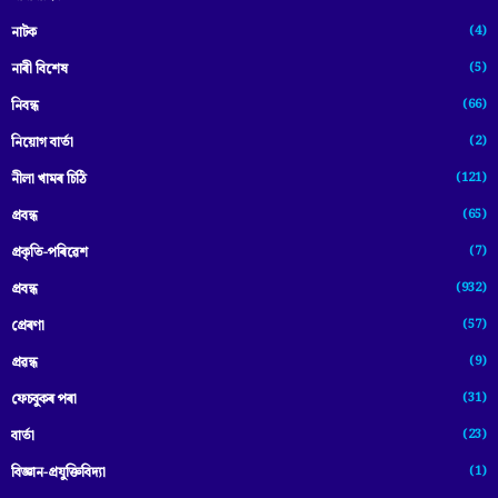
(4)
নাটক
(5)
নাৰী বিশেষ
(66)
নিবন্ধ
(2)
নিয়োগ বাৰ্তা
(121)
নীলা খামৰ চিঠি
(65)
প্রবন্ধ
(7)
প্ৰকৃতি-পৰিৱেশ
(932)
প্ৰবন্ধ
(57)
প্ৰেৰণা
(9)
প্ৰৱন্ধ
(31)
ফেচবুকৰ পৰা
(23)
বাৰ্তা
(1)
বিজ্ঞান-প্রযুক্তিবিদ্যা