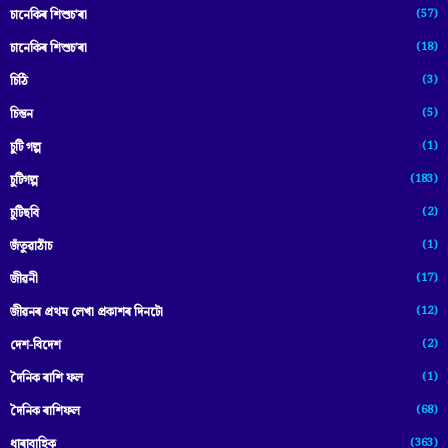
(57)
চানেকিৰ শিশুচ'ৰা
(18)
চানেকিৰ শিশুচ’ৰা
(3)
চিঠি
(5)
চিন্তন
(1)
চুটি গল্প
(183)
চুটিগল্প
(2)
চুটিছবি
(1)
জঁতুৱাঠাঁচ
(17)
জীৱনী
(12)
জীৱনৰ প্ৰথম লেখা প্ৰকাশৰ দিনটো
(2)
দেশ-বিদেশ
(1)
দৈনিক ৰাশি ফল
(68)
দৈনিক ৰাশিফল
(363)
ধাৰাবাহিক