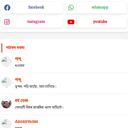
facebook
whatsapp
instagram
youtube
পাঠকৰ মন্তব্য
পাপু
ধন্যবাদ
পাপু
সুন্দৰ, পঢ়ি আছোঁ, ভাল লাগিছে।
ধৰ্ম ডেকা
ভোগালী বিহুৰ আন্তৰিক ওলগ যাচিলোঁ।
Anonymous