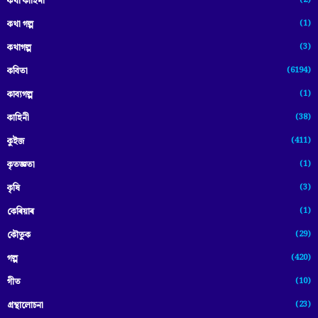
কথা কাহিনী
(1)
কথা গল্প
(3)
কথাগল্প
(6194)
কবিতা
(1)
কাব্যগল্প
(38)
কাহিনী
(411)
কুইজ
(1)
কৃতজ্ঞতা
(3)
কৃষি
(1)
কেৰিয়াৰ
(29)
কৌতুক
(420)
গল্প
(10)
গীত
(23)
গ্ৰন্থালোচনা