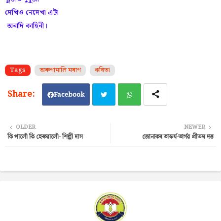
দেখিও নেদেখা এটা
অনাদি কাহিনী।
Tags
অৰুণামালি মৰাণ
কবিতা
Facebook
Twi
Wh
OLDER
NEWER
কি পালোঁ কি হেৰুৱালোঁ- শিল্পী দাস
জোনাকৰ ভাস্কর্য-ভাৰ্গৱ প্ৰীতম দত্ত
tter
ats
ap
p