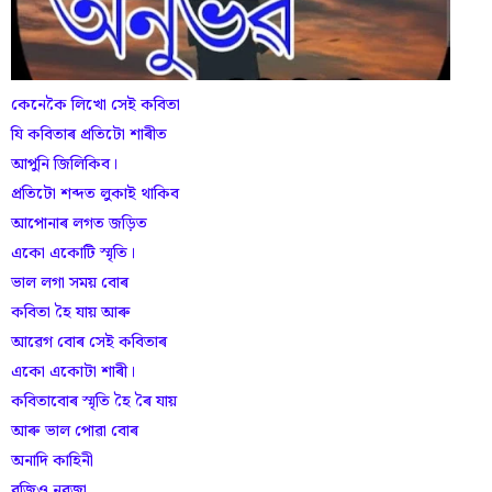
কেনেকৈ লিখো সেই কবিতা
যি কবিতাৰ প্ৰতিটো শাৰীত
আপুনি জিলিকিব।
প্ৰতিটো শব্দত লুকাই থাকিব
আপোনাৰ লগত জড়িত
একো একোটি স্মৃতি।
ভাল লগা সময় বোৰ
কবিতা হৈ যায় আৰু
আৱেগ বোৰ সেই কবিতাৰ
একো একোটা শাৰী।
কবিতাবোৰ স্মৃতি হৈ ৰৈ যায়
আৰু ভাল পোৱা বোৰ
অনাদি কাহিনী
বুজিও নুবুজা