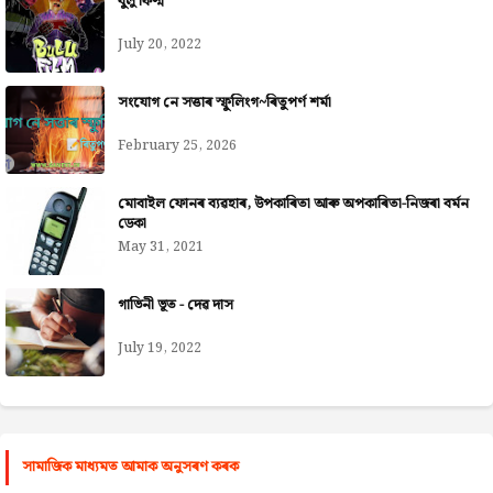
বুলু ফিল্ম
July 20, 2022
সংযোগ নে সত্তাৰ স্ফুলিংগ~ৰিতুপৰ্ণ শৰ্মা
February 25, 2026
মোবাইল ফোনৰ ব্যৱহাৰ, উপকাৰিতা আৰু অপকাৰিতা-নিজৰা বৰ্মন
ডেকা
May 31, 2021
গাভিনী ভূত - দেৱ দাস
July 19, 2022
সামাজিক মাধ্যমত আমাক অনুসৰণ কৰক