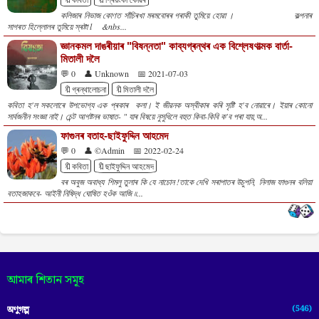
কলিজাৰ নিভাজ কোণত সাঁচিৰখা মৰমবোৰৰ গৰাকী তুমিয়ে হোৱা । কল্পনাৰ
সাগৰত হিল্লোলৰ তুমিয়ে স্ৰষ্টা l &nbs...
জ্ঞানকমল দাঙৰীয়াৰ "বিষন্নতা" কাব্যগ্ৰন্থৰ এক বিশ্লেষণাত্মক বাৰ্তা-
মিতালী দলৈ
💬 0
👤 Unknown
📅 2021-07-03
🔖গ্ৰন্থালোচনা
🔖মিতালী দলৈ
কবিতা হ'ল সকলোৰে উপভোগ্য এক প্ৰকাৰ কলা। ই জীৱনক অস্বীকাৰ কৰি সৃষ্টি হ'ব নোৱাৰে। ইয়াৰ কোনো
সাৰ্বজনীন সংজ্ঞা নাই। চেন্ট আগষ্টনৰ ভাষাত- " যাৰ বিষয়ে নুসুধিলে বহুত কিবা-কিবি ক'ব পৰা যায়,অ...
ফাগুনৰ বতাহ-ছাইফুদ্দিন আহমেদ
💬 0
👤 ©Admin
📅 2022-02-24
🔖কবিতা
🔖ছাইফুদ্দিন আহমেদ
বৰ অবুজ অবাধ্য শিমলু তুলাৰ কি যে নাচোন !তাকে দেখি সৰাপাতৰ উচুপনি, নিলাজ ফাগুনৰ বলিয়া
বতাহজাকবে- আইনী নিষিদ্ধ ঘোষিত হওঁক আজি ৷৷...
আমাৰ শিতান সমূহ
(546)
অণুগল্প