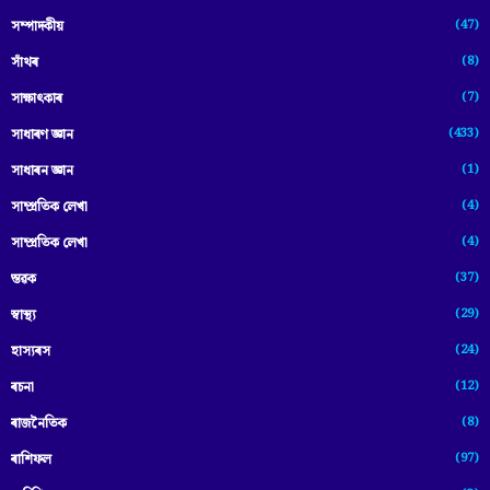
(47)
সম্পাদকীয়
(8)
সাঁথৰ
(7)
সাক্ষাৎকাৰ
(433)
সাধাৰণ জ্ঞান
(1)
সাধাৰন জ্ঞান
(4)
সাম্প্রতিক লেখা
(4)
সাম্প্ৰতিক লেখা
(37)
স্তৱক
(29)
স্বাস্থ্য
(24)
হাস্যৰস
(12)
ৰচনা
(8)
ৰাজনৈতিক
(97)
ৰাশিফল