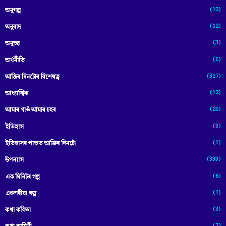
(12)
অনুগল্প
(12)
অনুবাদ
(3)
অনুভৱ
(6)
অৰ্থনীতি
(517)
আজিৰ দিনটোৰ বিশেষত্ব
(12)
আধ্যাত্মিক
(20)
আমাৰ গাওঁ আমাৰ চহৰ
(3)
ইতিহাস
(1)
ইতিহাসৰ পাতত আজিৰ দিনটো
(333)
উপন্যাস
(6)
এক মিনিটৰ গল্প
(1)
একশৰীয়া গল্প
(3)
কথা কবিতা
(2)