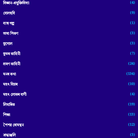
(4)
বিজ্ঞান-প্ৰযুক্তিবিদ্যা
(9)
বোলছবি
(1)
ব্যঙ্গ গল্প
(3)
ভাষা শিকণ
(3)
ভূগোল
(7)
ভূতৰ কাহিনী
(24)
ভ্ৰমণ কাহিনী
(134)
মনৰ কথা
(10)
মহৎ বিচাৰ
(4)
মহৎ লোকৰ বাণী
(19)
লিমাৰিক
(13)
শিক্ষা
(12)
শৈশৱ ৰোমন্থন
(3)
শ্ৰদ্ধাঞ্জলি