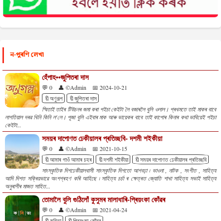
ন-পুৰণি লেখা
হেঁপাহ••জুপিতৰা দাস
💬 0
👤 ©Admin
📅 2024-10-21
🔖অণুগল্প
🔖জুপিতৰা দাস
স্মিতাই তাইৰ টিউচনৰ জমা কৰা পইচা কেইটা লৈ বজাৰলৈ বুলি ওলাল। প্ৰথমতে তাই মাকৰ বাবে
লাগতিয়াল দৰৱ খিনি কিনি ল'লে। পূজা বুলি এইবাৰ মাক আৰু ভায়েকৰ বাবে তাই কাপোৰ কিনাৰ কথা ভাবিয়েই পইচা
কেইটা...
সময়ৰ দাপোণত ঢেকীয়ালৰ প্ৰতিচ্ছবি- দশমী শইকীয়া
💬 0
👤 ©Admin
📅 2021-10-15
🔖আমাৰ গাওঁ আমাৰ চহৰ
🔖দশমী শইকীয়া
🔖সময়ৰ দাপোণত ঢেকীয়ালৰ প্ৰতিচ্ছবি
সাংস্কৃতিক দিশঢেকীয়ালবাসী সাংস্কৃতিক দিশতো আগবঢ়া ৷ ভাওনা , নাটক , সংগীত , সাহিত্য
আদি দিশত সক্ৰিয়ভাৱে অংশগ্ৰহণ কৰি আহিছে ৷ সাহিত্য চৰ্চা ৰ ক্ষেত্ৰত জ্যোতি শাখা সাহিত্য সভাই সাহিত্য
অনুৰাগীৰ মাজত সাহিত...
তোমালৈ বুলি গুঠিলোঁ কুসুমৰ মালাধাৰি-প্ৰিয়ংকা কোঁৱৰ
💬 0
👤 ©Admin
📅 2021-04-24
🔖কবিতা
🔖প্ৰিয়ংকা কোঁৱৰ