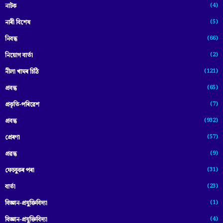
(4)
নাটক
(5)
নাৰী বিশেষ
(66)
নিবন্ধ
(2)
নিয়োগ বাৰ্তা
(121)
নীলা খামৰ চিঠি
(65)
প্রবন্ধ
(7)
প্ৰকৃতি-পৰিৱেশ
(932)
প্ৰবন্ধ
(57)
প্ৰেৰণা
(9)
প্ৰৱন্ধ
(31)
ফেচবুকৰ পৰা
(23)
বাৰ্তা
(1)
বিজ্ঞান-প্রযুক্তিবিদ্যা
(4)
বিজ্ঞান-প্ৰযুক্তিবিদ্যা