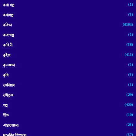
(1)
কথা গল্প
(3)
কথাগল্প
(6194)
কবিতা
(1)
কাব্যগল্প
(38)
কাহিনী
(411)
কুইজ
(1)
কৃতজ্ঞতা
(3)
কৃষি
(1)
কেৰিয়াৰ
(29)
কৌতুক
(420)
গল্প
(10)
গীত
(23)
গ্ৰন্থালোচনা
(57)
চানেকিৰ শিশুচ'ৰা