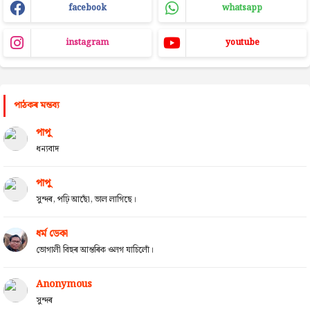
facebook
whatsapp
instagram
youtube
পাঠকৰ মন্তব্য
পাপু
ধন্যবাদ
পাপু
সুন্দৰ, পঢ়ি আছোঁ, ভাল লাগিছে।
ধৰ্ম ডেকা
ভোগালী বিহুৰ আন্তৰিক ওলগ যাচিলোঁ।
Anonymous
সুন্দৰ