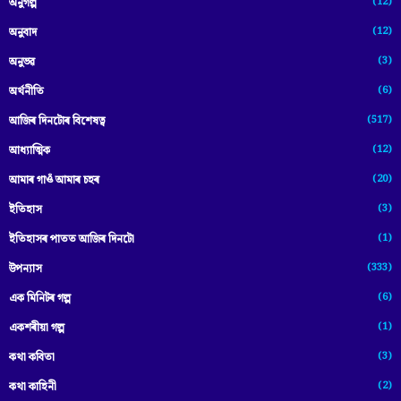
(12)
অনুগল্প
(12)
অনুবাদ
(3)
অনুভৱ
(6)
অৰ্থনীতি
(517)
আজিৰ দিনটোৰ বিশেষত্ব
(12)
আধ্যাত্মিক
(20)
আমাৰ গাওঁ আমাৰ চহৰ
(3)
ইতিহাস
(1)
ইতিহাসৰ পাতত আজিৰ দিনটো
(333)
উপন্যাস
(6)
এক মিনিটৰ গল্প
(1)
একশৰীয়া গল্প
(3)
কথা কবিতা
(2)
কথা কাহিনী