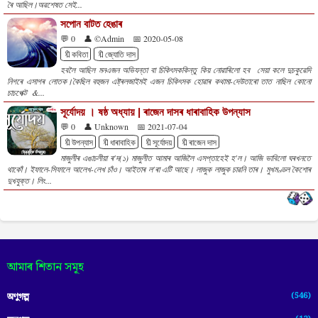
ৰৈ আছিল।অৱশেষত সেই...
সপোন বাটত হেঙাৰ
💬 0
👤 ©Admin
📅 2020-05-08
🔖কবিতা
🔖জ্যোতি দাস
হবলৈ আছিল মনএজন অভিযন্তা বা চিকিৎসককিন্তু কিয় নোৱাৰিলো হব সেয়া কলে দুচকুৱেদি
নিগৰে এসাগৰ লোতক।কৈছিল বহুজন এষ্ট্ৰলজাইমই এজন চিকিৎসক হোৱাৰ কথামা-দেউতাৰো তাত নাছিল কোনো
চাচপেক্ট &...
সূৰ্যোদয় । ষষ্ঠ অধ্যায় | ৰাজেন দাসৰ ধাৰাবাহিক উপন্যাস
💬 0
👤 Unknown
📅 2021-07-04
🔖উপন্যাস
🔖ধাৰাবাহিক
🔖সূৰ্যোদয়
🔖ৰাজেন দাস
মাজুলীৰ এঙাচলীয়া ৰ'দ(১) মাজুলীত আমাৰ আজিলৈ এসপ্তাহেই হ'ল। আজি ভাবিলো ঘৰখনতে
থাকোঁ। ইফালে-সিফালে আলেখ-লেখ চাঁও। আইতাৰ ল'ৰা এটি আছে। লাজুক লাজুক চাৱনি তাৰ। মুখমণ্ডল কৈশোৰ
দুখযুক্ত। লিং...
আমাৰ শিতান সমূহ
(546)
অণুগল্প