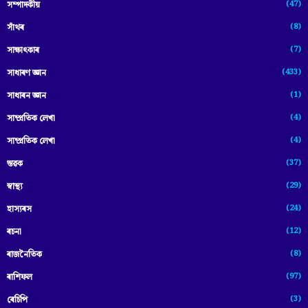
(47)
সম্পাদকীয়
(8)
সাঁথৰ
(7)
সাক্ষাৎকাৰ
(433)
সাধাৰণ জ্ঞান
(1)
সাধাৰন জ্ঞান
(4)
সাম্প্রতিক লেখা
(4)
সাম্প্ৰতিক লেখা
(37)
স্তৱক
(29)
স্বাস্থ্য
(24)
হাস্যৰস
(12)
ৰচনা
(8)
ৰাজনৈতিক
(97)
ৰাশিফল
(3)
ৰেচিপি