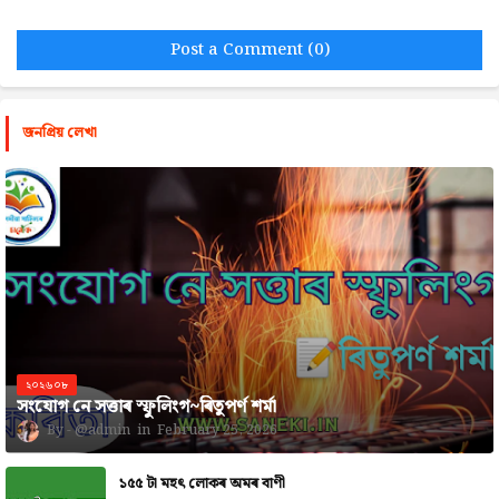
Post a Comment (0)
জনপ্রিয় লেখা
২০২৬০৮
সংযোগ নে সত্তাৰ স্ফুলিংগ~ৰিতুপৰ্ণ শৰ্মা
@admin
February 25, 2026
১৫৫ টা মহৎ লোকৰ অমৰ বাণী