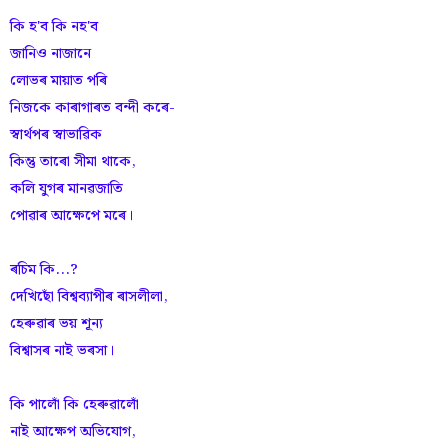
কি হ'ব কি নহ'ব
জানিও নাজানে
লোভৰ মায়াত পৰি
নিজকে কাৰাগাৰত বন্দী কৰে-
স্বাৰ্থপৰ স্বাভাৱিক
কিন্তু তাৰো সীমা থাকে,
কলি যুগৰ মানৱজাতি
পোৱাৰ আক্ষেপে মৰে।
ৰচিম কি...?
দেখিছোঁ বিশ্বব্যাপীৰ ৰাসলীলা,
হেৰুৱাৰ ভয় শূন্য
বিশ্বাসৰ নাই ভৰসা।
কি পালোঁ কি হেৰুৱালোঁ
নাই আক্ষেপ অভিযোগ,