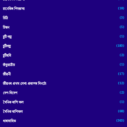
(18)
চানেকিৰ শিশুচ’ৰা
(3)
চিঠি
(5)
চিন্তন
(1)
চুটি গল্প
(183)
চুটিগল্প
(2)
চুটিছবি
(1)
জঁতুৱাঠাঁচ
(17)
জীৱনী
(12)
জীৱনৰ প্ৰথম লেখা প্ৰকাশৰ দিনটো
(2)
দেশ-বিদেশ
(1)
দৈনিক ৰাশি ফল
(68)
দৈনিক ৰাশিফল
(363)
ধাৰাবাহিক