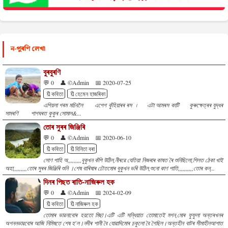
ন-পুৰণি লেখা
বুৰবুৰণি
💬 0
👤 ©Admin
📅 2020-07-25
🔖কবিতা
🔖হেমেন হাজৰিকা
এপিয়লা গৰম মচিবলৈ এপেগ কুঁহিয়াৰৰ ৰস ৷ এটা আমৰস কাটি কুৰুক্ষেত্ৰৰ যুদ্ধৰ
সামৰণি পাগঘৰত কুকুৰ সোমাল&...
তোৰ সুৰৰ জিঞ্জিৰি
💬 0
👤 ©Admin
📅 2020-06-10
🔖কবিতা
🔖বিনিতা বৰা
সোণ পাহি অ,,,,,,,,,বুকুখন কঁপি উঠিল,নীৰৱে যেতিয়া নিজৰাৰ কাষত ৰৈ শুনিছিলো,শিলত ঠেকা খাই
অহা,,,,,,,,,তোৰ সুৰৰ জিঞ্জিৰি শুনি ।শেষ বাৰিষাৰ ঢৌতমোৰ বুকুখন ভৰি উঠিল,শুনো কাণ পাতি,,,,,,,,,,তোৰ কন্...
দিনৰ পিছত ৰাতি-নাজিৰুল হক
💬 0
👤 ©Admin
📅 2024-02-09
🔖কবিতা
🔖নাজিৰুল হক
তোমাৰ ভাৱনাবোৰ হয়তো মিছা।এটি এটি সন্ধিয়াত তোমাতেই মগন,মোৰ ফুফুলা অন্তৰখনৰ
অগননভাৱবোৰ আজি নিমিষতে শেষ হ'ল।নদীৰ পানী বৈ যোৱাদিমোৰ চকুলো বৈ গৈছিল।অন্তহীন বাটৰ সীমাহীনআশাত