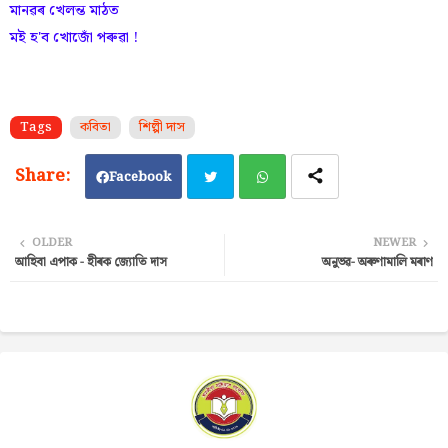
মানৱৰ খেলন্ত মাঠত
মই হ'ব খোজোঁ পৰুৱা !
Tags
কবিতা
শিল্পী দাস
Facebook
Twi
Wh
OLDER
NEWER
আহিবা এপাক - হীৰক জ্যোতি দাস
অনুভৱ- অৰুণামালি মৰাণ
tter
ats
ap
p