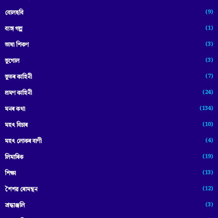
(9)
বোলছবি
(1)
ব্যঙ্গ গল্প
(3)
ভাষা শিকণ
(3)
ভূগোল
(7)
ভূতৰ কাহিনী
(24)
ভ্ৰমণ কাহিনী
(134)
মনৰ কথা
(10)
মহৎ বিচাৰ
(4)
মহৎ লোকৰ বাণী
(19)
লিমাৰিক
(13)
শিক্ষা
(12)
শৈশৱ ৰোমন্থন
(3)
শ্ৰদ্ধাঞ্জলি