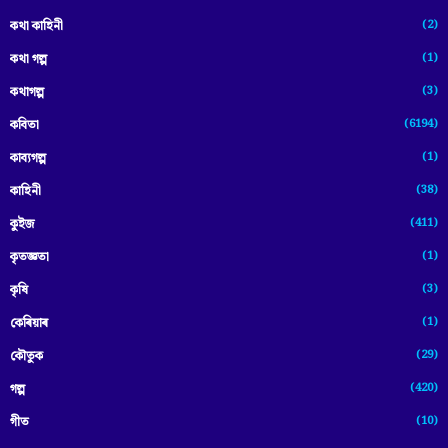
(2)
কথা কাহিনী
(1)
কথা গল্প
(3)
কথাগল্প
(6194)
কবিতা
(1)
কাব্যগল্প
(38)
কাহিনী
(411)
কুইজ
(1)
কৃতজ্ঞতা
(3)
কৃষি
(1)
কেৰিয়াৰ
(29)
কৌতুক
(420)
গল্প
(10)
গীত