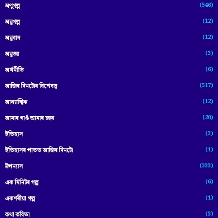
(546)
অণুগল্প
(12)
অনুগল্প
(12)
অনুবাদ
(3)
অনুভৱ
(6)
অৰ্থনীতি
(517)
আজিৰ দিনটোৰ বিশেষত্ব
(12)
আধ্যাত্মিক
(20)
আমাৰ গাওঁ আমাৰ চহৰ
(3)
ইতিহাস
(1)
ইতিহাসৰ পাতত আজিৰ দিনটো
(333)
উপন্যাস
(6)
এক মিনিটৰ গল্প
(1)
একশৰীয়া গল্প
(3)
কথা কবিতা