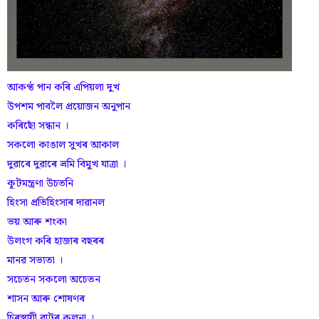
আকণ্ঠ পান কৰি এপিয়লা দুখ
উপশম পাবলৈ প্ৰয়োজন অনুপান
কৰিছোঁ সন্ধান ।
সকলো কাঙাল সুখৰ আকাল
দুৱাৰে দুৱাৰে ভ্ৰমি বিমুখ যাত্ৰা ।
কূটমন্ত্ৰণা উচতনি
হিংসা প্ৰতিহিংসাৰ দাৱানল
ভয় আৰু শংকা
উলংগ কৰি হাজাৰ বছৰৰ
মানৱ সভ্যতা ।
সচেতন সকলো অচেতন
শাসন আৰু শোষণৰ
চিৰস্থায়ী বাটৰ কল্পনা ।