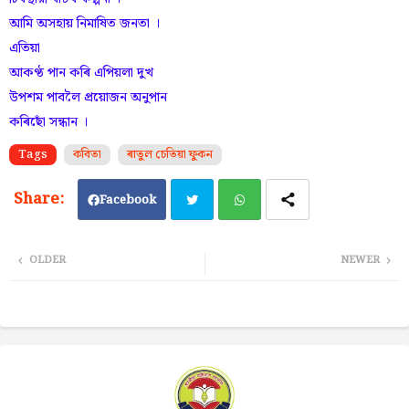
আমি অসহায় নিমাষিত জনতা ।
এতিয়া
আকণ্ঠ পান কৰি এপিয়লা দুখ
উপশম পাবলৈ প্ৰয়োজন অনুপান
কৰিছোঁ সন্ধান ।
Tags
কবিতা
ৰাতুল চেতিয়া ফুকন
Facebook
Twi
Wh
OLDER
NEWER
tter
ats
ap
p