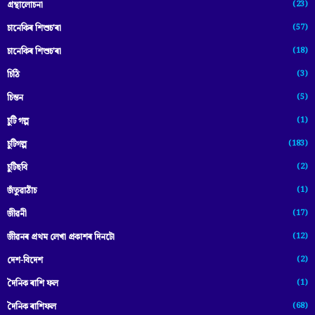
(23)
গ্ৰন্থালোচনা
(57)
চানেকিৰ শিশুচ'ৰা
(18)
চানেকিৰ শিশুচ’ৰা
(3)
চিঠি
(5)
চিন্তন
(1)
চুটি গল্প
(183)
চুটিগল্প
(2)
চুটিছবি
(1)
জঁতুৱাঠাঁচ
(17)
জীৱনী
(12)
জীৱনৰ প্ৰথম লেখা প্ৰকাশৰ দিনটো
(2)
দেশ-বিদেশ
(1)
দৈনিক ৰাশি ফল
(68)
দৈনিক ৰাশিফল