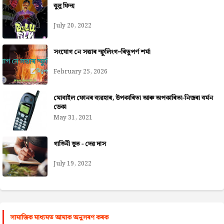
বুলু ফিল্ম
July 20, 2022
সংযোগ নে সত্তাৰ স্ফুলিংগ~ৰিতুপৰ্ণ শৰ্মা
February 25, 2026
মোবাইল ফোনৰ ব্যৱহাৰ, উপকাৰিতা আৰু অপকাৰিতা-নিজৰা বৰ্মন
ডেকা
May 31, 2021
গাভিনী ভূত - দেৱ দাস
July 19, 2022
সামাজিক মাধ্যমত আমাক অনুসৰণ কৰক