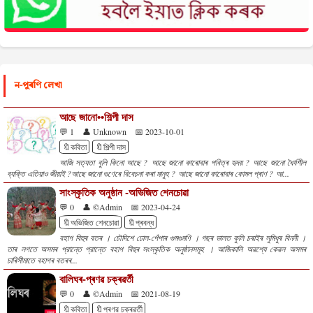
ন-পুৰণি লেখা
আছে জানো••শিল্পী দাস
💬 1
👤 Unknown
📅 2023-10-01
🔖কবিতা
🔖শিল্পী দাস
আজি সত্যতা বুলি কিনো আছে ? আছে জানো কাৰোবাৰ পবিত্ৰ হৃদয় ? আছে জানো ধৈৰ্যশীল
ব্যক্তি এতিয়াও জীয়াই ?আছে জানো গুণেৰে বিবেচনা কৰা মানুহ ? আছে জানো কাৰোবাৰ কোমল প্ৰাণ ? আ...
সাংস্কৃতিক অনুষ্ঠান -অভিজিত শেনচোৱা
💬 0
👤 ©Admin
📅 2023-04-24
🔖অভিজিত শেনচোৱা
🔖প্ৰবন্ধ
বহাগ বিহুৰ বতৰ । চৌদিশে ঢোল-পেঁপাৰ গুমগুমণি । গছৰ ডালত কুলি চৰাইৰ সুমিধুৰ বিননী ।
তাৰ লগতে অসমৰ প্রান্তে প্রান্তে বহাগ বিহুৰ সংস্কৃতিক অনুষ্ঠানসমূহ । আজিকালি অৱশ্যে কেৱল অসমৰ
চাৰিসীমাতে বহাগৰ বতৰৰ...
বালিঘৰ-প্ৰণৱ চক্ৰৱৰ্তী
💬 0
👤 ©Admin
📅 2021-08-19
🔖কবিতা
🔖প্ৰণৱ চক্ৰৱৰ্তী