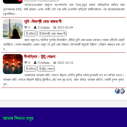
আগ্ৰহেৰেএজাক বৰষুণৰ অপেক্ষাতৰৈ থকা হৈছে,মৃত্যু কামনা কৰিছোনৈৰ বালিৰে সজা
পুতলাৰ৷দৰা-কইনা, পানী-বামকত খেলৰ সাক্ষী সেই নৈৰ বালি,একেখিনি বালিয়েই সাক্ষীদেউতাৰ শেষ যাত্ৰাৰআৰুমোৰ
চকুপানীৰ৷ত...
তুমি -ৰিমাশ্ৰী কোচ ৰাজবংশী
💬 0
👤 ©Admin
📅 2023-02-09
🔖কবিতা
🔖ৰিমাশ্ৰী কোচ ৰাজবংশী
মৰহা বকুলেও সেইদিনা সুগন্ধি বিলাইছিল ,যিদিনা তুমি মোৰ হৃদয়ৰ কাষেৰে প্ৰেমৰ নদীখনি বোৱাই
আনিছিলা ।শুকান মৰুভূমিত এজাক বৰষুণ হৈ তুমি মোৰ বিষাদৰ টোপোলাটি উতুৱাই নিছিলা ।বিষাদে ৰাজত্ব কৰা এই
হ...
দীপান্বিতা - মিন্টু গোৱলা
💬 0
👤 ©Admin
📅 2022-10-24
🔖কবিতা
🔖মিন্টু গোৱলা
অমাৱস্যাৰ আন্ধাৰ ৰাতি পোহৰে উজ্বল চৌদিশ,ফুটিছে ফটকা,ফুলঝাৰি কণ্‌ কণ্‌ মইনাৰ হাতত।
আন্ধাৰ ৰাতি পোহৰে উজ্বলি উঠিছে,কুঁৱলীয়ে চেঁচা কৰা মৃদু বতাহ, জাক বলিছে আন্ধাৰ ৰাতিত শেৱালী ফুলৰ সুবাস,
সুগ...
আমাৰ শিতান সমূহ