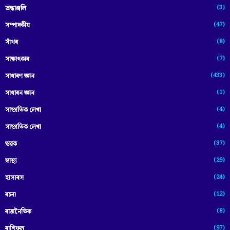
(3)
শ্ৰদ্ধাঞ্জলি
(47)
সম্পাদকীয়
(8)
সাঁথৰ
(7)
সাক্ষাৎকাৰ
(433)
সাধাৰণ জ্ঞান
(1)
সাধাৰন জ্ঞান
(4)
সাম্প্রতিক লেখা
(4)
সাম্প্ৰতিক লেখা
(37)
স্তৱক
(29)
স্বাস্থ্য
(24)
হাস্যৰস
(12)
ৰচনা
(8)
ৰাজনৈতিক
(97)
ৰাশিফল