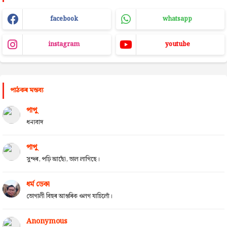
facebook
whatsapp
instagram
youtube
পাঠকৰ মন্তব্য
পাপু
ধন্যবাদ
পাপু
সুন্দৰ, পঢ়ি আছোঁ, ভাল লাগিছে।
ধৰ্ম ডেকা
ভোগালী বিহুৰ আন্তৰিক ওলগ যাচিলোঁ।
Anonymous