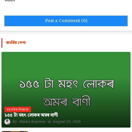
ধন্যবাদ
Post a Comment (0)
জনপ্রিয় লেখা
চানেকিৰ শিশুচ'ৰা
১৫৫ টা মহৎ লোকৰ অমৰ বাণী
Rinku Rajowar
August 23, 2020