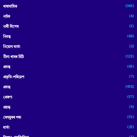
(363)
ধাৰাবাহিক
(4)
নাটক
(5)
নাৰী বিশেষ
(66)
নিবন্ধ
(2)
নিয়োগ বাৰ্তা
(121)
নীলা খামৰ চিঠি
(65)
প্রবন্ধ
(7)
প্ৰকৃতি-পৰিৱেশ
(932)
প্ৰবন্ধ
(57)
প্ৰেৰণা
(9)
প্ৰৱন্ধ
(31)
ফেচবুকৰ পৰা
(23)
বাৰ্তা