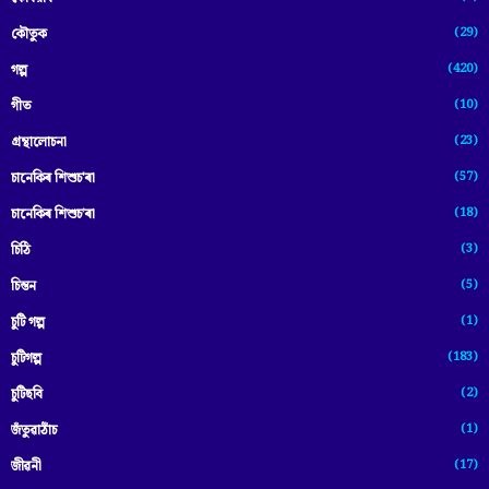
(29)
কৌতুক
(420)
গল্প
(10)
গীত
(23)
গ্ৰন্থালোচনা
(57)
চানেকিৰ শিশুচ'ৰা
(18)
চানেকিৰ শিশুচ’ৰা
(3)
চিঠি
(5)
চিন্তন
(1)
চুটি গল্প
(183)
চুটিগল্প
(2)
চুটিছবি
(1)
জঁতুৱাঠাঁচ
(17)
জীৱনী