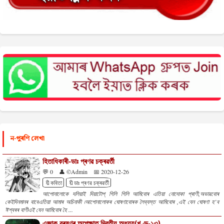
ন-পুৰণি লেখা
হিতাধিকাৰী-ডাঃ প্ৰণৱ চক্ৰৱৰ্তী
💬 0
👤 ©Admin
📅 2020-12-26
🔖কবিতা
🔖ডাঃ প্ৰণৱ চক্ৰৱৰ্তী
আপোনালোকে দলিয়াই দিয়াটোপ্ গিলি গিলি আমিবোৰ এতিয়া নোদোকা প্ৰাণী,অভাৱবোৰ
কেইদিনমানৰ বাবেএতিয়া আমাৰ অচিনাকী ৷আপোনালোকৰ ঘোষণাবোৰক লৈব্যস্ত আমিবোৰ ,এই যেন ঘোষণা হ’ব
ঈশ্বৰৰ বাণীএই যেন আমিবোৰ হৈ ...
এজাক বৰষুণৰ অপেক্ষাত দ্বিতীয় অধ্যয়(খণ্ড-১৩)