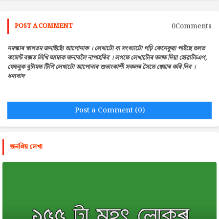
0Comments
POST A COMMENT
নমস্কাৰ স্বাগতম জনাইছোঁ আপোনাক । লেখাটো বা সংখ্যাটো পঢ়ি কেনেকুৱা পাইছে তলত
কমেন্ট বক্সত লিখি আমাক জনাবলৈ নাপাহৰিব । লগতে লেখাটোৰ তলত দিয়া হোৱাটচএপ,
ফেচবুক বুটামত টিপি লেখাটো আপোনাৰ শুভাংকাশী সকলৰ সৈতে শ্বেয়াৰ কৰি দিব ।
ধন্যবাদ
Post a Comment (0)
জনপ্রিয় লেখা