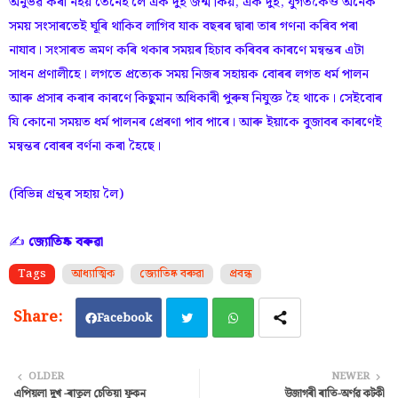
অনুভৱ কৰা নহয় তেনেহ'লে এক দুই জন্ম কিয়, এক দুই, যুগতকৈও অনেক
সময় সংসাৰতেই ঘূৰি থাকিব লাগিব যাক বছৰৰ দ্বাৰা তাৰ গণনা কৰিব পৰা
নাযাব। সংসাৰত ভ্ৰমণ কৰি থকাৰ সময়ৰ হিচাব কৰিবৰ কাৰণে মন্বন্তৰ এটা
সাধন প্রণালীহে। লগতে প্রত্যেক সময় নিজৰ সহায়ক বোৰৰ লগত ধর্ম পালন
আৰু প্ৰসাৰ কৰাৰ কাৰণে কিছুমান অধিকাৰী পুৰুষ নিযুক্ত হৈ থাকে। সেইবোৰ
যি কোনো সময়ত ধর্ম পালনৰ প্ৰেৰণা পাব পাৰে। আৰু ইয়াকে বুজাবৰ কাৰণেই
মন্বন্তৰ বোৰৰ বৰ্ণনা কৰা হৈছে।
(বিভিন্ন গ্ৰন্থৰ সহায় লৈ)
✍
জ্যোতিষ্ক বৰুৱা
Tags
আধ্যাত্মিক
জ্যোতিষ্ক বৰুৱা
প্রবন্ধ
Facebook
Twi
Wh
OLDER
NEWER
এপিয়লা দুখ -ৰাতুল চেতিয়া ফুকন
উজাগৰী ৰাতি-অৰ্ণৱ কটকী