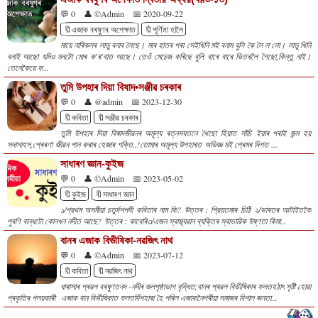
💬 0
👤 ©Admin
📅 2020-09-22
🔖এজাক বৰষুণৰ অপেক্ষাত
🔖পূৰ্ণিমা হালৈ
মায়ে নাৰিকলৰ লাডু বনাব লৈছে। মাৰ হাতৰ পৰা সেইখিনি মই বনাম বুলি কৈ লৈ ল'লো। লাডু খিনি
বনাই আছো যদিও মনটো মোৰ ক'ৰ'বাত আছে। তেওঁ মেচেজ কৰিছে বুলি বাৰে বাৰে ভিতৰলৈ গৈছো,কিন্তু নাই।
তেনেকৈয়ে ফ...
তুমি উপহাৰ দিয়া বিষাদ•সঞ্জীৱ চৰকাৰ
💬 0
👤 @admin
📅 2023-12-30
🔖কবিতা
🔖সঞ্জীৱ চৰকাৰ
তুমি উপহাৰ দিয়া বিষাদজীৱনৰ অমূল্য ৰত্নসযতনে থৈছো হিয়াত সাঁচি ইয়াৰ পৰাই জন্ম হয়
সদাসাহস,প্ৰেৰণা জীৱন পান কৰাৰ হেজাৰ শক্তি..!তোমাৰ অমূল্য উপহাৰত অভিজ্ঞ মই প্ৰেমৰ দিশত ...
সাধাৰণ জ্ঞান-কুইজ
💬 0
👤 ©Admin
📅 2023-05-02
🔖কুইজ
🔖সাধাৰণ জ্ঞান
১/প্রথম অসমীয়া চতুৰ্দশপদী কবিতাৰ নাম কি? উত্তৰ : প্রিয়তমাৰ চিঠি ২/ভাৰতৰ আটাইতকৈ
পুৰণি বান্ধটো কোনখন নদীত আছে? উত্তৰ : কাবেৰি৩/এজন স্বাস্থ্যৱান ব্যক্তিৰ স্বাভাৱিক উষ্ণতা কিমা...
বানৰ এজাক বিভীষিকা-নৱজিৎ নাথ
💬 0
👤 ©Admin
📅 2023-07-12
🔖কবিতা
🔖নৱজিৎ নাথ
ধাৰাসাৰ প্ৰৱল বৰষুণতনদ -নদীৰ জলপৃষ্ঠাভাগ বৃদ্ধিত;বানৰ প্ৰৱল বিভীষিকাৰ ফলতহঠাৎ সৃষ্টি হোৱা
প্ৰকৃতিৰ পলয়কাৰী এজাক বান বিভীষিকাত ফলতৰ্দিশহাৰা হৈ পৰিল এজাকনৈপৰীয়া সমাজৰ বিশাল জনতা...