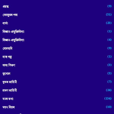
(9)
প্ৰৱন্ধ
(31)
ফেচবুকৰ পৰা
(23)
বাৰ্তা
(1)
বিজ্ঞান-প্রযুক্তিবিদ্যা
(4)
বিজ্ঞান-প্ৰযুক্তিবিদ্যা
(9)
বোলছবি
(1)
ব্যঙ্গ গল্প
(3)
ভাষা শিকণ
(3)
ভূগোল
(7)
ভূতৰ কাহিনী
(24)
ভ্ৰমণ কাহিনী
(134)
মনৰ কথা
(10)
মহৎ বিচাৰ