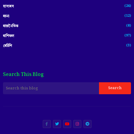
(24)
হাস্যৰস
(12)
ৰচনা
(8)
ৰাজনৈতিক
(97)
ৰাশিফল
(3)
ৰেচিপি
Search This Blog