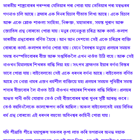
ভাৰতীয় শাস্ত্ৰবোৰৰ পৰম্পৰা যেতিয়াৰ পৰা পোৱা যায় তেতিয়াৰ পৰা মন্বন্তৰৰ
গণনাও চলি আছে। ব্ৰহ্মাৰ এক দিনৰ হিচাব গীতাত লিখা আছে। একে হিচাব
আৰু একে শ্লোক শাকল্য সংহিতা, নিৰুক্ত, মহাভাৰত, সমস্ত পুৰাণ আৰু
জ্যোতিষ গ্রন্থ বোৰতো পোৱা যায়। মনুৰ যেনেকুৱা চৰিত্ৰ আৰু কাৰ্য্য-কলাপ
ভাৰতীয় গ্রন্থবোৰত বর্ণিত হৈছে। আন আন দেশতো সেই একে চৰিত্ৰৰ ব্যক্তি
বোৰৰো কাৰ্য্য-কলাপৰ বৰ্ণনা পোৱা যায়। যেনে বৈবশ্বত মনুয়ে প্রলয়ৰ সময়ত
সমস্ত বনস্পতিবোৰৰ বীজ আৰু সপ্তর্ষিকলৈ এখন নাওঁত উঠি বহে। আৰু সেই
নাওখন হিমালয়ৰ শিখৰত বান্ধি দিয়া হয়। সৎপথ ব্রাহ্মণত ইয়াৰ বৰ্ণনা বিস্তৰ
ভাবে পোৱা যায়। বাইবেলতো সেই একে ধৰণৰ বৰ্ণনা আছে। বাইবেলত বর্ণিত
আছে যে নোৱা নামৰ এজন ধর্মশীল ব্যক্তিয়ে মহা প্রলয়ৰ সময়ত পৃথিৱীৰ সমস্ত
শস্যৰ বীজবোৰ লৈ নাঁওত উঠি নাঁওখন পাহাৰৰ শিখৰত বান্ধি দিছিল। প্রলয়ৰ
অন্তত পানী কমি যোৱাত তেওঁ সেই বীজবোৰৰ দ্বাৰা পুনৰ সৃষ্টি আৰম্ভ কৰে।
তেওঁ বহুদিনলৈকে কালক্ষেপণ কৰি আছিল। অকল বাইবেলতেই নহয় বিভিন্ন
ধৰ্ম গ্ৰন্থ বোৰতো এই ধৰণৰ বহুতো অবিনশ্বৰ কাহিনী পোৱা যায়।
যদি শীঘ্রাতি শীঘ্ৰে মহাপুৰুষ সকলৰ কৃপা লাভ কৰি ভগৱানৰ অনন্ত দয়াক