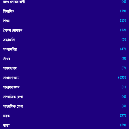
(4)
মহৎ লোকৰ বাণী
(19)
লিমাৰিক
(13)
শিক্ষা
(12)
শৈশৱ ৰোমন্থন
(3)
শ্ৰদ্ধাঞ্জলি
(47)
সম্পাদকীয়
(8)
সাঁথৰ
(7)
সাক্ষাৎকাৰ
(433)
সাধাৰণ জ্ঞান
(1)
সাধাৰন জ্ঞান
(4)
সাম্প্রতিক লেখা
(4)
সাম্প্ৰতিক লেখা
(37)
স্তৱক
(29)
স্বাস্থ্য