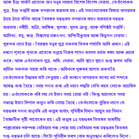
আৰু ইন্দ্র সাবর্ণি প্রত্যেক জন মনুৰ সময়ত বিশেষ বিশেষ দেৱতা, তেওঁলোকৰ
পুত্ৰ, ইন্দ্র সপ্তর্ষি আৰু ভগৱানৰ অৱতাৰ হয়। এই সকলোবোৰৰ বিষয়ে ভাগৱতৰ
ঠায়ে ঠায়ে বর্ণিত আছে বৈবস্বত মন্বন্তৰত ভগৱানৰ বামন অৱতাৰে মন্বন্তৰ
অৱতাৰ। মৰীচি, অত্রি, আঙ্গিৰা, পুলস্ত্য, পুলহ ক্রতু, আৰু বশিষ্ঠই সপ্তর্ষি।
আদিত্য, বসু, ৰুদ্র, বিশ্বদেৱ মৰুৎগণ, অশ্চিনীকুমাৰ আৰু ৰিভুগণ দেৱতা।
পুৰন্দৰ নামে ইন্দ্ৰ। বৈৱশ্বত মনুৰ পুত্ৰ সকলৰ ভিতৰ শৰ্য্যাতি আদি প্রধান। এই
ধৰণে পৃথকে পৃথকে প্রত্যেক মনুয়ে নিজৰ শাসন কালত ধৰ্মক ৰক্ষা আৰু প্ৰচাৰ
কৰে। আৰু এওঁলোকদ পুত্র, ঋষি, দেৱতা, আদি স্থানে স্থানে গুপ্ত রূপত থাকি
ধার্মিক সকলক সহায় কৰি থাকে। অধিকাৰ পুৰুষৰ আগত প্রকতহৈ
তেওঁলোকৰ উদ্ধাৰৰ বাট দেখুৱায়। এই কাৰণে ভাগৱতত ব্যাখ্যা ধর্ম শব্দৰে
আৰম্ভ কৰা হৈছে। সময় গণনা কৰা এই মহান পদ্ধতি দেখি বহুত লোকে আচৰিত
হয়। এওঁলোককে ধৰি লয় যে ইমান সময় হোৱা নাই। কিন্তু আচলতে সময়
সম্বন্ধে ইমান বিশাল কল্পন কৰি লোৱা হৈছে। তেওঁলোকে বুজিব লাগে যে
মন্বন্তৰৰ গণনা অনুসৰি এই কল্পৰ অর্থাৎ পৃথিৱীৰ যিমান আয়ুস হয় সিমান
বৈজ্ঞানীক দৃষ্টি-পাতেৰেও হয়। এই কল্পৰ ১৪ মন্বন্তৰৰ ভিতৰত ভাৰতীয়
শাস্ত্ৰবোৰৰ পৰম্পৰা যেতিয়াব পৰা পোৱা যায় তেতিয়াৰ পৰা মন্বন্তৰৰ ভিতৰত
সপ্ত-মন্বন্তৰ চলি আছে। যিটো পৃথিৱীৰ তৰপ বোৰ অনুসন্ধান কৰিলেও মিলে।