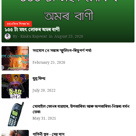
চানেকিৰ শিশুচ'ৰা
১৫৫ টা মহৎ লোকৰ অমৰ বাণী
Rinku Rajowar
August 23, 2020
সংযোগ নে সত্তাৰ স্ফুলিংগ~ৰিতুপৰ্ণ শৰ্মা
February 25, 2026
বুলু ফিল্ম
July 20, 2022
মোবাইল ফোনৰ ব্যৱহাৰ, উপকাৰিতা আৰু অপকাৰিতা-নিজৰা বৰ্মন
ডেকা
May 31, 2021
গাভিনী ভূত - দেৱ দাস