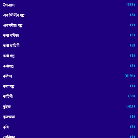
(333)
উপন্যাস
(6)
এক মিনিটৰ গল্প
(1)
একশৰীয়া গল্প
(3)
কথা কবিতা
(2)
কথা কাহিনী
(1)
কথা গল্প
(3)
কথাগল্প
(6194)
কবিতা
(1)
কাব্যগল্প
(38)
কাহিনী
(411)
কুইজ
(1)
কৃতজ্ঞতা
(3)
কৃষি
(1)
কেৰিয়াৰ