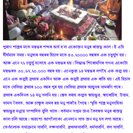
পুৰাণ শাস্ত্ৰৰ মতে মন্বন্তৰ শব্দৰ অৰ্থ হ'ল একোজন মনুৰ ৰাজত্ব কাল। ই এটা
দীর্ঘম্যাদ সময়। মনুষ্যৰ বছৰৰ হিচাব মতে ৪৩,২০০০০ বছৰত এক চতুর্যুগ হয়।
আৰু এনে ৭১ চতুর্যু হলেহে এক মন্বন্তৰ হয়। সিদ্ধান্ত শিৰোমণিৰ গণনা একোটা
মন্বন্তৰত ৩০,৬৭,২০,০০০ বছৰ হয়। এনেকুৱা ১৪ মন্বন্তৰ লগহৈ এক কল্প হয়।
এনে এক কল্পই ব্রহ্মাৰ একদিন আৰু এক কল্পই ব্রহ্মার এক ৰাতি হয়। এই হিচাব
মতে যেতিয়া ব্ৰহ্মাৰ ১০০ বছৰ পূৰ হয় তেতিয়া ব্ৰহ্মাৰ আয়ুসৰ সামৰণি পৰে।
ব্ৰহ্মাৰ একদিনত ১৪ মনু সলনি হয়। শ্বেত বৰাহ কল্পত স্বায়ম্ভূৱ, স্বাৰোচিষ, উত্তম,
তামস বৈবত, আৰু চাক্ষুষ নামব ছয় মনু পাৰহৈ গৈছে। স্মৃতি শাস্ত্র মনুসংহিতা
স্বায়ম্ভূৱ মনুয়ে সম্পাদিত বুলি খ্যাত। বর্তমান সপ্তম জনা বৈবস্বত মনুৰ ৰাজত্ব
কাল চলি আছে। অৱশ্যে আগলৈকো এনেদনে সাত জন মনু হব লগা আছে।
তেওঁলোক যথাক্রমে সাবর্ণি, দক্ষসাবর্ণি, ব্রহ্মহ্মসাবর্ণি, ধর্মসাবর্ণি, বল সাবর্ণি,