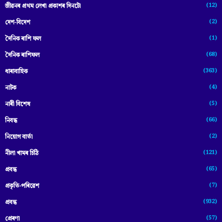
(12)
জীৱনৰ প্ৰথম লেখা প্ৰকাশৰ দিনটো
(2)
দেশ-বিদেশ
(1)
দৈনিক ৰাশি ফল
(68)
দৈনিক ৰাশিফল
(363)
ধাৰাবাহিক
(4)
নাটক
(5)
নাৰী বিশেষ
(66)
নিবন্ধ
(2)
নিয়োগ বাৰ্তা
(121)
নীলা খামৰ চিঠি
(65)
প্রবন্ধ
(7)
প্ৰকৃতি-পৰিৱেশ
(932)
প্ৰবন্ধ
(57)
প্ৰেৰণা