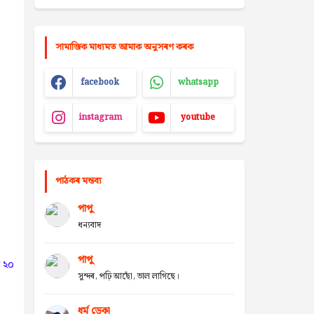
সামাজিক মাধ্যমত আমাক অনুসৰণ কৰক
facebook
whatsapp
instagram
youtube
পাঠকৰ মন্তব্য
পাপু
ধন্যবাদ
পাপু
ৰ ২০
সুন্দৰ, পঢ়ি আছোঁ, ভাল লাগিছে।
ধৰ্ম ডেকা