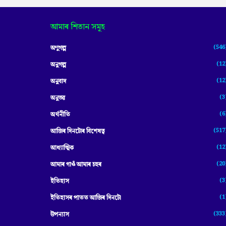
আমাৰ শিতান সমূহ
(546
অণুগল্প
(12
অনুগল্প
(12
অনুবাদ
(3
অনুভৱ
(6
অৰ্থনীতি
(517
আজিৰ দিনটোৰ বিশেষত্ব
(12
আধ্যাত্মিক
(20
আমাৰ গাওঁ আমাৰ চহৰ
(3
ইতিহাস
(1
ইতিহাসৰ পাতত আজিৰ দিনটো
(333
উপন্যাস