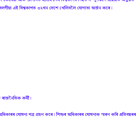
েলিবলগীয়া এই বিশ্বকাপত ৩২খন দেশে খেলিবলৈ যোগ্যতা অৰ্জন কৰে।
ৰু ৰাজনৈতিক কৰ্মী।
ৰ অধিকাৰৰ ঘোষণা পত্ৰ গ্ৰহণ কৰে। শিশুৰ অধিকাৰৰ ঘোষণাক স্মৰণ কৰি প্ৰতিবছৰ