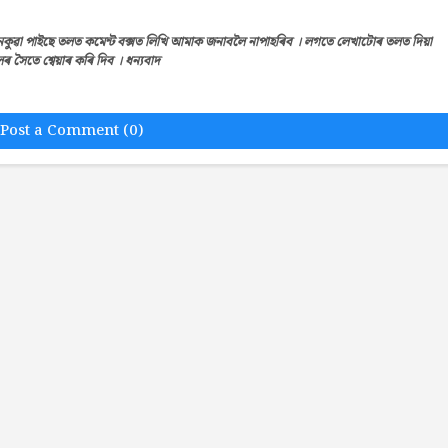
েকুৱা পাইছে তলত কমেন্ট বক্সত লিখি আমাক জনাবলৈ নাপাহৰিব । লগতে লেখাটোৰ তলত দিয়া
সৈতে শ্বেয়াৰ কৰি দিব । ধন্যবাদ
Post a Comment (0)