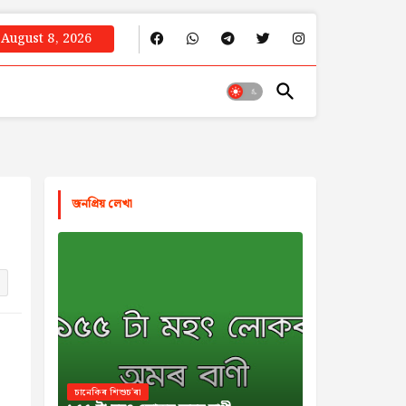
August 8, 2026
জনপ্রিয় লেখা
চানেকিৰ শিশুচ'ৰা