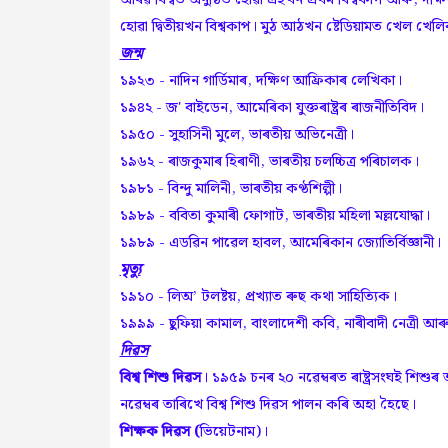
হোৱা দ্বিতীয়খন বিশ্বকাপ। মুঠ আঠখন ষ্টেডিয়ামত খেল খ
জন্ম
১৯২৩ - নাদিন গাৰ্ডিমাৰ, দক্ষিণ আফ্ৰিকাৰ লেখিকা।
১৯৪২ - জ' বাইডেন, আমেৰিকা যুক্তৰাষ্ট্ৰৰ ৰাজনীতিবিদ।
১৯৫০ - সুহাসিনী মুলে, ভাৰতীয় অভিনেত্ৰী।
১৯৬২ - ৰাজকুমাৰ হিৰাণী, ভাৰতীয় চলচ্চিত্ৰ পৰিচালক।
১৯৮১ - বিন্দু মালিনী, ভাৰতীয় কণ্ঠশিল্পী।
১৯৮৯ - ববিতা কুমাৰী ফোগাট, ভাৰতীয় মহিলা মল্লযোদ্ধা।
১৯৮৯ - এডৱিন পাৱেল হাবল, আমেৰিকান জ্যোতিৰ্বিজ্ঞানী।
মৃত্যু
১৯১০ - লিঅ’ টলষ্টয়, প্ৰখ্যাত ৰুছ কথা সাহিত্যিক।
১৯৯৯ - ছুফিয়া কামাল, বাংলাদেশী কবি, নাৰীবাদী নেত্ৰী আ
দিৱস
বিশ্ব শিশু দিৱস
। ১৯৫৯ চনৰ ২০ নৱেম্বৰত ৰাষ্ট্ৰসংঘই শিশু
নৱেম্বৰ তাৰিখে বিশ্ব শিশু দিৱস পালন কৰি অহা হৈছে।
শিক্ষক দিৱস (
ভিয়েটনাম)।