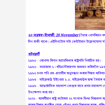
২০ নৱেম্বৰ (ইংৰাজী: 20 November)
হৈছে গ্ৰেগৰিয়ান
দিন বাকী থাকে। এইদিনটোত ঘটা কেইটামান উল্লেখযোগ্য ঘ
ঘটনাৱলী
১৯৮০ - ৰোনাল্ড ৰিগান আমেৰিকাৰ ৰাষ্ট্ৰপতি নিৰ্বাচিত হয়।
১৯৮০ - ভয়েজাৰ-১। বহিঃসৌৰজগত অধ্যয়ন কৰিবলৈ ১৯৭৭ 
১৯৮০ চনত শনি গ্ৰহ-প্ৰণালীৰ অনুসন্ধান কৰাৰ পিছত অভিযা
১৯৮৫ - মাইক্ৰছফ্ট উইণ্ডোচ ১.০, মাইক্ৰছফ্টৰ দ্বাৰা তৈয়াৰ 
১৯৯৮ - আন্তৰ্জাতিক মহাকাশ কেন্দ্ৰৰ বাবে প্ৰথম মহাকাশ কে
উৎক্ষেপণ কৰা হয়।
২০২২ - আৰবীয়ান ৰাষ্ট্ৰ কাটাৰত ২২ সংখ্যক ফিফা বিশ্বকাপ 
আৰৱ বিশ্বত অনুষ্ঠিত হোৱা এইখন প্ৰথম বিশ্বকাপ আৰু, দক্ষি