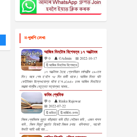
ন-পুৰণি লেখা
আজিৰ দিনটোৰ বিশেষত্ব ১৭ অক্টোবৰ
💬 0
👤 ©Admin
📅 2022-10-17
🔖আজিৰ দিনটোৰ বিশেষত্ব
১৭ অক্টোবৰ হৈছে গ্ৰেগৰিয়ান বৰ্ষপঞ্জীৰ ২৯০তম
দিন। বছৰ শেষ হ'বলৈ ৭৫ দিন বাকী থাকে। আজিৰ দিনত ঘটা
কেইটামান উল্লেখযোগ্য ঘটনা হ’ল-১/১৯৪০ চনৰ আজিৰ দিনটোতে
মহাত্মা গান্ধীৰ নেতৃত্বত সত্যাগ্ৰহ আৰম...
কবিৰ প্ৰেমিক
💬 0
👤 Rinku Rajowar
📅 2022-07-22
🔖কবিতা
🔖মাৰ্জিনা বেগম
নিজৰ প্ৰেমিকাৰ বুকুত কাঁড়াঘাত কৰি হাঁহা সেইজন কবি , এজন পাগল
কবি , নিৰস বিমূৰ্ত মুহুৰ্তত নিজেই নিজক চপায় বলিশালত , আকৌ
উভতি আহি গুছি যায় ...