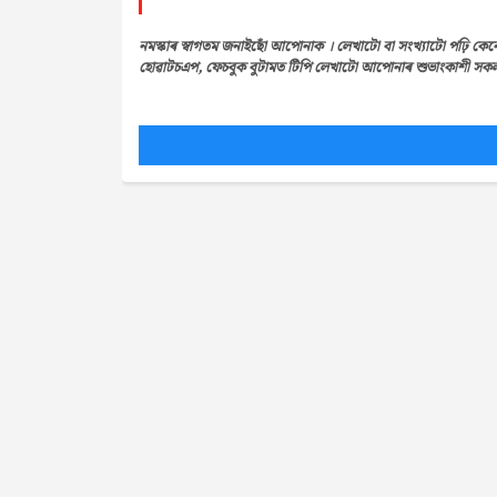
নমস্কাৰ স্বাগতম জনাইছোঁ আপোনাক । লেখাটো বা সংখ্যাটো পঢ়ি কেন
হোৱাটচএপ, ফেচবুক বুটামত টিপি লেখাটো আপোনাৰ শুভাংকাশী সকলৰ 