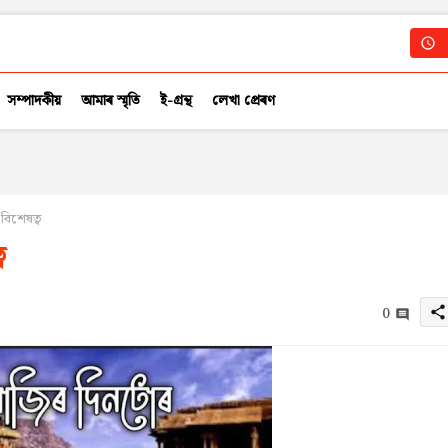
সম্পাদকীয়
আমাৰ স্মৃতি
ই-গ্ৰন্থ
লেখা প্ৰেৰণ
িশেষত্ব
ব
0
share