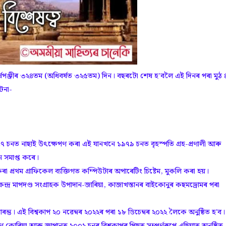
 বৰ্ষপঞ্জীৰ ৩২৪তম (অধিবৰ্ষত ৩২৫তম) দিন। বছৰটো শেষ হ’বলৈ এই দিনৰ পৰা মুঠ 
টনা-
চনত নাছাই উৎক্ষেপণ কৰা এই যানখনে ১৯৭৯ চনত বৃহস্পতি গ্ৰহ-প্ৰণালী আৰু
ন সমাপ্ত কৰে।
কৰা প্ৰথম গ্ৰাফিকেল ব্যক্তিগত কম্পিউটাৰ অপাৰেটিং চিষ্টেম, মুকলি কৰা হয়।
ন্দ্ৰ মাপদণ্ড সংগ্ৰাহক উপাদান-জাৰিয়া, কাজাখস্তানৰ বাইকোনুৰ কছমড্ৰোমৰ পৰা
আৰম্ভ। এই বিশ্বকাপ ২০ নৱেম্বৰ ২০২২ৰ পৰা ১৮ ডিচেম্বৰ ২০২২ লৈকে অনুষ্ঠিত হ'ব।
ণ কোৰিয়া আৰু জাপানত ২০০২ চনৰ বিশ্বকাপৰ পিছত সম্পূৰ্ণৰূপে এছিয়াত অনুষ্ঠিত