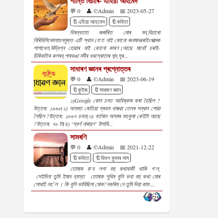
শান্তি বিচাৰি- এহিয়া আহমেদ
💬 0
👤 ©Admin
📅 2023-05-27
🔖এহিয়া আহমেদ
🔖কবিতা
বিষন্নতাত জৰ্জৰিত মোৰ মন,বিচাৰো
নিৰিবিলিকোলাহলমুক্ত এটি স্থান।য'ত নাই কোনো জনমানৱৰহিংসাত্মক
পাশাখেল,উদ্বিগ্ন হোৱাৰ নাই কোনো কাৰণ।আছে মাথোঁ চৰাই-
চিৰিকতিৰ কলৰব,পাৰভঙা নদীৰ খৰস্ৰোতাৰ শব্দ,সূৰ...
সাধাৰণ জ্ঞানৰ প্ৰশ্নোত্তৰ
💬 0
👤 ©Admin
📅 2023-06-19
🔖কুইজ
🔖সাধাৰণ জ্ঞান
১)Google কোন চনত আবিষ্কাৰ কৰা হৈছিল ?
উত্তৰ: ১৯৯৮(২) অসমত কেতিয়া প্ৰথম খাৰুৱা তেলৰ সন্ধান পোৱা
গৈছিল ?উত্তৰ: ১৮৬৭ চনত(৩) বৰ্তমান অসমৰ মহকুমা কেইটা আছে
?উত্তৰ: ৭৮ টা(৪) ‘স্বৰ্গ নাৰায়ণ’ উপাধি...
সামৰণি
💬 0
👤 ©Admin
📅 2021-12-22
🔖কবিতা
🔖বিমল কুমাৰ দাস
তোমাক ক'ব লগা বহু কথাবাকী থাকি গ'ল,
সেইদিনা তুমি ইমান ব্যস্ত তোমাক সুধিম বুলি ভবা বহু কথা মোৰ
সোধাই নহʼল । কি বুলি ভাবিছিলা মোক?নকৰিম নে তুমি দিয়া কাম ...