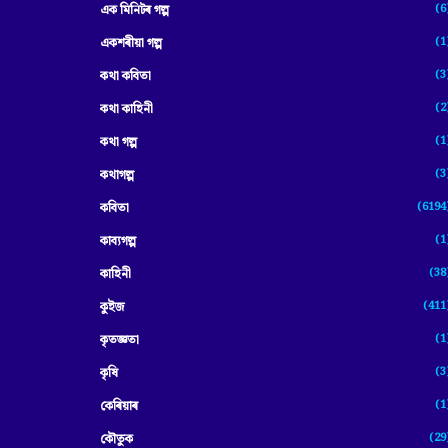
(6
এক মিনিটৰ গল্প
(1
একশৰীয়া গল্প
(3
কথা কবিতা
(2
কথা কাহিনী
(1
কথা গল্প
(3
কথাগল্প
(6194
কবিতা
(1
কাব্যগল্প
(38
কাহিনী
(411
কুইজ
(1
কৃতজ্ঞতা
(3
কৃষি
(1
কেৰিয়াৰ
(29
কৌতুক