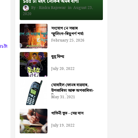
১৫৫ টা মহৎ লোকৰ অমৰ বাণী
Rinku Rajowar
August 23,
2020
সংযোগ নে সত্তাৰ
স্ফুলিংগ~ৰিতুপৰ্ণ শৰ্মা
February 25, 2026
৪১টা
বুলু ফিল্ম
July 20, 2022
মোবাইল ফোনৰ ব্যৱহাৰ,
উপকাৰিতা আৰু অপকাৰিতা-
নিজৰা বৰ্মন ডেকা
May 31, 2021
গাভিনী ভূত - দেৱ দাস
July 19, 2022