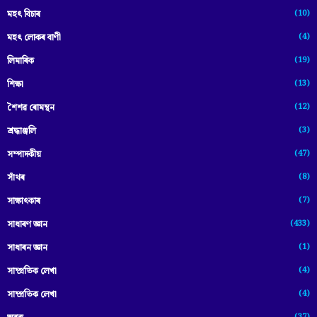
(10)
মহৎ বিচাৰ
(4)
মহৎ লোকৰ বাণী
(19)
লিমাৰিক
(13)
শিক্ষা
(12)
শৈশৱ ৰোমন্থন
(3)
শ্ৰদ্ধাঞ্জলি
(47)
সম্পাদকীয়
(8)
সাঁথৰ
(7)
সাক্ষাৎকাৰ
(433)
সাধাৰণ জ্ঞান
(1)
সাধাৰন জ্ঞান
(4)
সাম্প্রতিক লেখা
(4)
সাম্প্ৰতিক লেখা