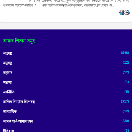
ড" ভূপেন হাজৰিকাই গাইছিল....সুদূৰ কাণ্যকুব্জৰে পৰা বাৰভূঞা আহিছিলে ।সেই বংশত
শংকৰদেৱ ইয়াতেই জনমিলে । মাক আছিল সত্যসন্ধ্যা পিতা কুসুম্বৰ , বৰদোৱাতে জন্ম হৈছিল শ্র...
আমাৰ শিতান সমূহ
(546)
অণুগল্প
(12)
অনুগল্প
(12)
অনুবাদ
(3)
অনুভৱ
(6)
অৰ্থনীতি
(517)
আজিৰ দিনটোৰ বিশেষত্ব
(12)
আধ্যাত্মিক
(20)
আমাৰ গাওঁ আমাৰ চহৰ
(3)
ইতিহাস