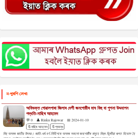
ন-পুৰণি লেখা
অবিভক্ত গোৱালপাৰা জিলাৰ দেশী জনগোষ্ঠীৰ মাঘ বিহু বা পুশনা উদ্দযাপন
পদ্ধতি-নাছিৰ আহমেদ
💬 0
👤 Rinku Rajowar
📅 2024-01-10
🔖নাছিৰ আহমেদ
🔖প্ৰবন্ধ
বিহু অসমৰ জাতীয় উৎসৱ। জাতি-ধৰ্ম-বৰ্ণ-নিৰ্বিশেষে অসমৰ সকলো জনগোষ্ঠীৰ মানুহে বিহুৰ বিনন্দীয়া ৰূপত বিভোল হৈ