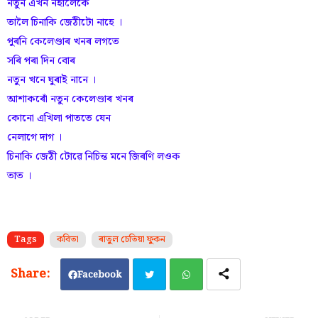
নতুন এখন নহালৈকে
তালৈ চিনাকি জেঠীটো নাহে ।
পুৰনি কেলেণ্ডাৰ খনৰ লগতে
সৰি পৰা দিন বোৰ
নতুন খনে ঘুৰাই নানে ।
আশাকৰোঁ নতুন কেলেণ্ডাৰ খনৰ
কোনো এখিলা পাততে যেন
নেলাগে দাগ ।
চিনাকি জেঠী টোৱে নিচিন্ত মনে জিৰণি লওক
তাত ।
Tags
কবিতা
ৰাতুল চেতিয়া ফুকন
Facebook
Twi
Wh