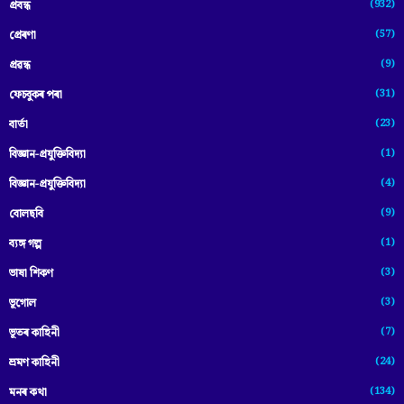
(932)
প্ৰবন্ধ
(57)
প্ৰেৰণা
(9)
প্ৰৱন্ধ
(31)
ফেচবুকৰ পৰা
(23)
বাৰ্তা
(1)
বিজ্ঞান-প্রযুক্তিবিদ্যা
(4)
বিজ্ঞান-প্ৰযুক্তিবিদ্যা
(9)
বোলছবি
(1)
ব্যঙ্গ গল্প
(3)
ভাষা শিকণ
(3)
ভূগোল
(7)
ভূতৰ কাহিনী
(24)
ভ্ৰমণ কাহিনী
(134)
মনৰ কথা