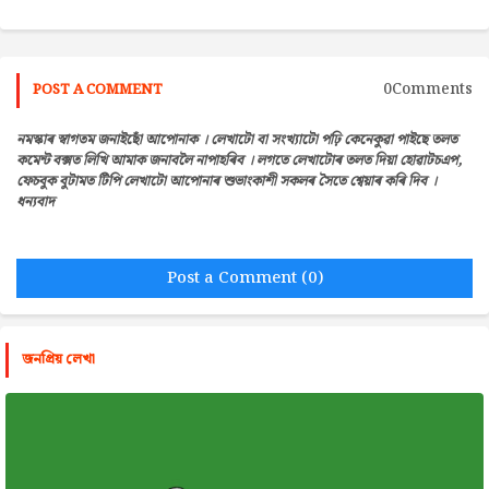
0Comments
POST A COMMENT
নমস্কাৰ স্বাগতম জনাইছোঁ আপোনাক । লেখাটো বা সংখ্যাটো পঢ়ি কেনেকুৱা পাইছে তলত
কমেন্ট বক্সত লিখি আমাক জনাবলৈ নাপাহৰিব । লগতে লেখাটোৰ তলত দিয়া হোৱাটচএপ,
ফেচবুক বুটামত টিপি লেখাটো আপোনাৰ শুভাংকাশী সকলৰ সৈতে শ্বেয়াৰ কৰি দিব ।
ধন্যবাদ
Post a Comment (0)
জনপ্রিয় লেখা