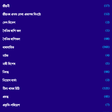
(17)
জীৱনী
(12)
জীৱনৰ প্ৰথম লেখা প্ৰকাশৰ দিনটো
(2)
দেশ-বিদেশ
(1)
দৈনিক ৰাশি ফল
(68)
দৈনিক ৰাশিফল
(363)
ধাৰাবাহিক
(4)
নাটক
(5)
নাৰী বিশেষ
(66)
নিবন্ধ
(2)
নিয়োগ বাৰ্তা
(121)
নীলা খামৰ চিঠি
(65)
প্রবন্ধ
(7)
প্ৰকৃতি-পৰিৱেশ