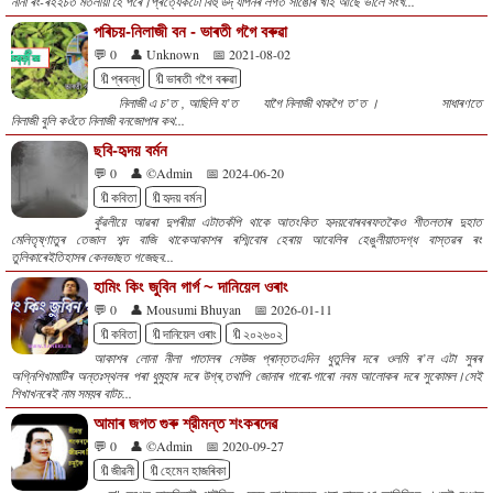
নানা ৰং-ৰহইচত মতলীয়া হৈ পৰে।প্ৰত্যেকটো বিহু উদ্ যাপনৰ লগত সাঙোৰ খাই আছে ভালে সংখ...
পৰিচয়-নিলাজী বন - ভাৰতী গগৈ বৰুৱা
💬 0
👤 Unknown
📅 2021-08-02
🔖প্ৰবন্ধ
🔖ভাৰতী গগৈ বৰুৱা
নিলাজী এ চ’ত , আছিলি য’ত যাগৈ নিলাজী থাকগৈ ত’ত । সাধাৰণতে
নিলাজী বুলি কওঁতে নিলাজী বনজোপাৰ কথ...
ছবি-হৃদয় বৰ্মন
💬 0
👤 ©Admin
📅 2024-06-20
🔖কবিতা
🔖হৃদয় বৰ্মন
কুঁৱলীয়ে আৱৰা দুপৰীয়া এটাতকঁপি থাকে আতংকিত হৃদয়বোৰবৰফতকৈও শীতলতাৰ দুহাত
মেলিতৃষ্ণাতুৰ তেজাল শব্দ বাজি থাকেআকাশৰ ৰশ্মিবোৰ হেৰায় আবেলিৰ হেঙুলীয়াতদগ্ধ বাস্তৱৰ ৰং
তুলিকাৰেইতিহাসৰ কেনভাছত গজেছব...
হামিং কিং জুবিন গাৰ্গ ~ দানিয়েল ওৰাং
💬 0
👤 Mousumi Bhuyan
📅 2026-01-11
🔖কবিতা
🔖দানিয়েল ওৰাং
🔖২০২৬০২
আকাশৰ লোনা নীলা পাতালৰ সেউজ প্ৰান্ততএদিন ধুতুলিৰ দৰে ওলমি ৰ’ল এটা সুৰৰ
অগ্নিশিখামাটিৰ অন্তঃস্থলৰ পৰা ধুমুহাৰ দৰে উগ্ৰ,তথাপি জোনাৰ গাৰো-গাৰো নবম আলোকৰ দৰে সুকোমল।সেই
শিখাখনৰেই নাম সময়ৰ বাটচ...
আমাৰ জগত গুৰু শ্রীমন্ত শংকৰদেৱ
💬 0
👤 ©Admin
📅 2020-09-27
🔖জীৱনী
🔖হেমেন হাজৰিকা