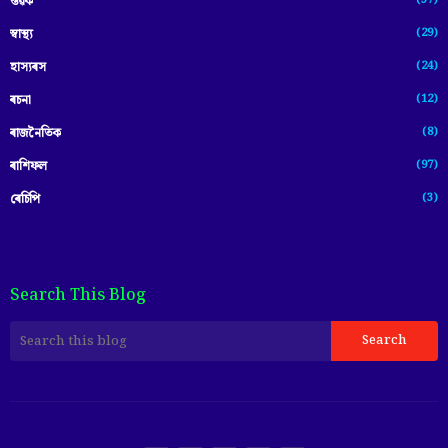
(37)
স্তৱক
(29)
স্বাস্থ্য
(24)
হাস্যৰস
(12)
ৰচনা
(8)
ৰাজনৈতিক
(97)
ৰাশিফল
(3)
ৰেচিপি
Search This Blog