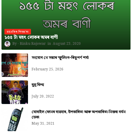
চানেকিৰ শিশুচ'ৰা
১৫৫ টা মহৎ লোকৰ অমৰ বাণী
Rinku Rajowar
August 23, 2020
সংযোগ নে সত্তাৰ স্ফুলিংগ~ৰিতুপৰ্ণ শৰ্মা
February 25, 2026
বুলু ফিল্ম
July 20, 2022
মোবাইল ফোনৰ ব্যৱহাৰ, উপকাৰিতা আৰু অপকাৰিতা-নিজৰা বৰ্মন
ডেকা
May 31, 2021