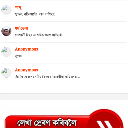
পাপু
সুন্দৰ, পঢ়ি আছোঁ, ভাল লাগিছে।
ধৰ্ম ডেকা
ভোগালী বিহুৰ আন্তৰিক ওলগ যাচিলোঁ।
Anonymous
সুন্দৰ
Anonymous
সঁচাকৈয়ে প্ৰশংসনীয় হৈছে। "অসমীয়া সাহিত্য চ...