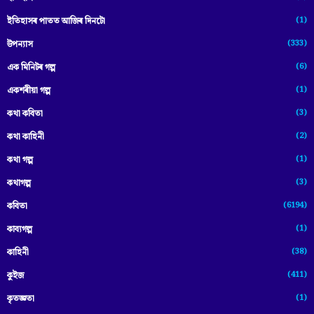
(1)
ইতিহাসৰ পাতত আজিৰ দিনটো
(333)
উপন্যাস
(6)
এক মিনিটৰ গল্প
(1)
একশৰীয়া গল্প
(3)
কথা কবিতা
(2)
কথা কাহিনী
(1)
কথা গল্প
(3)
কথাগল্প
(6194)
কবিতা
(1)
কাব্যগল্প
(38)
কাহিনী
(411)
কুইজ
(1)
কৃতজ্ঞতা