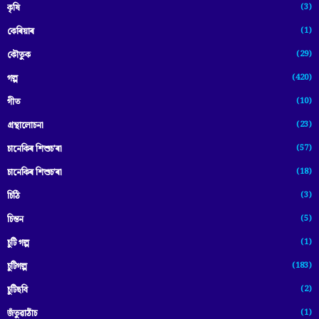
(3)
কৃষি
(1)
কেৰিয়াৰ
(29)
কৌতুক
(420)
গল্প
(10)
গীত
(23)
গ্ৰন্থালোচনা
(57)
চানেকিৰ শিশুচ'ৰা
(18)
চানেকিৰ শিশুচ’ৰা
(3)
চিঠি
(5)
চিন্তন
(1)
চুটি গল্প
(183)
চুটিগল্প
(2)
চুটিছবি
(1)
জঁতুৱাঠাঁচ