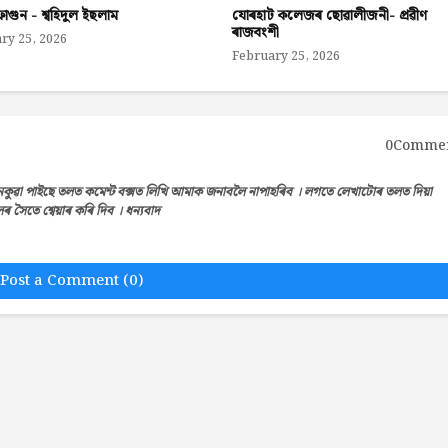
াগুন - শ্বহিদুল ইছলাম
যোৰহাট কলেজৰ ছোৱালীজনী- প্ৰৱীণ
ৰাজবংশী
ry 25, 2026
February 25, 2026
0Comme
েকুৱা পাইছে তলত কমেন্ট বক্সত লিখি আমাক জনাবলৈ নাপাহৰিব । লগতে লেখাটোৰ তলত দিয়া
সৈতে শ্বেয়াৰ কৰি দিব । ধন্যবাদ
Post a Comment (0)