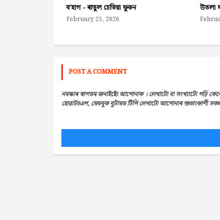
ব'হাগ - ৰাতুল চেতিয়া ফুকন
উতলা ফ
February 25, 2026
Februa
POST A COMMENT
নমস্কাৰ স্বাগতম জনাইছোঁ আপোনাক । লেখাটো বা সংখ্যাটো পঢ়ি কেন
হোৱাটচএপ, ফেচবুক বুটামত টিপি লেখাটো আপোনাৰ শুভাংকাশী সকলৰ 