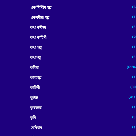
(6
এক মিনিটৰ গল্প
(1
একশৰীয়া গল্প
(3
কথা কবিতা
(2
কথা কাহিনী
(1
কথা গল্প
(3
কথাগল্প
(6194
কবিতা
(1
কাব্যগল্প
(38
কাহিনী
(411
কুইজ
(1
কৃতজ্ঞতা
(3
কৃষি
(1
কেৰিয়াৰ