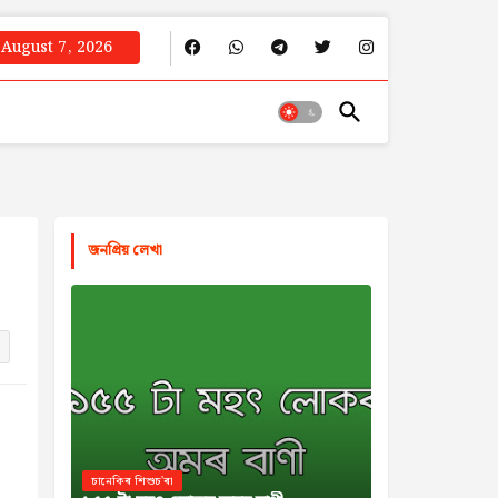
August 7, 2026
জনপ্রিয় লেখা
চানেকিৰ শিশুচ'ৰা