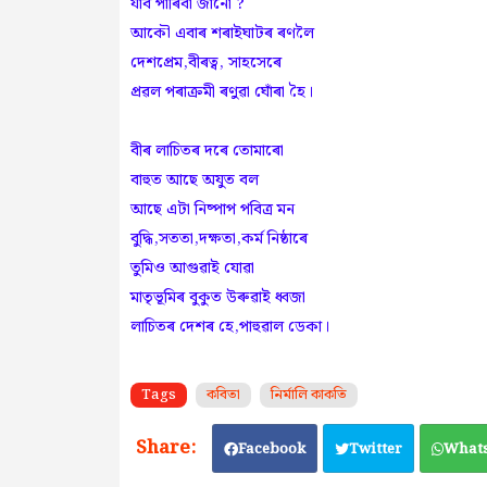
যাব পাৰিবা জানো ?
আকৌ এবাৰ শৰাইঘাটৰ ৰণলৈ
দেশপ্ৰেম,বীৰত্ব, সাহসেৰে
প্ৰৱল পৰাক্ৰমী ৰণুৱা ঘোঁৰা হৈ।
বীৰ লাচিতৰ দৰে তোমাৰো
বাহুত আছে অযুত বল
আছে এটা নিষ্পাপ পবিত্ৰ মন
বুদ্ধি,সততা,দক্ষতা,কৰ্ম নিষ্ঠাৰে
তুমিও আগুৱাই যোৱা
মাতৃভূমিৰ বুকুত উৰুৱাই ধ্বজা
লাচিতৰ দেশৰ হে,পাহুৱাল ডেকা।
Tags
কবিতা
নিৰ্মালি কাকতি
Facebook
Twitter
What