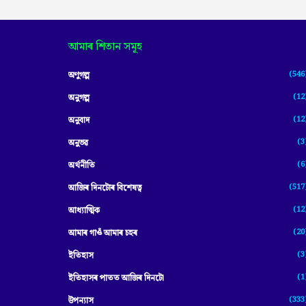
আমাৰ শিতান সমূহ
(546
অণুগল্প
(12
অনুগল্প
(12
অনুবাদ
(3
অনুভৱ
(6
অৰ্থনীতি
(517
আজিৰ দিনটোৰ বিশেষত্ব
(12
আধ্যাত্মিক
(20
আমাৰ গাওঁ আমাৰ চহৰ
(3
ইতিহাস
(1
ইতিহাসৰ পাতত আজিৰ দিনটো
(333
উপন্যাস