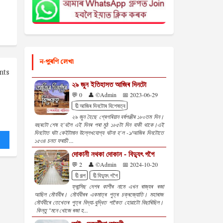
ন-পুৰণি লেখা
nts
২৯ জুন ইতিহাসত আজিৰ দিনটো
💬 0
👤 ©Admin
📅 2023-06-29
🔖আজিৰ দিনটোৰ বিশেষত্ব
২৯ জুন হৈছে গ্ৰেগৰিয়ান বৰ্ষপঞ্জীৰ ১৮০তম দিন।
বছৰটো শেষ হ’বলৈ এই দিনৰ পৰা মুঠ ১৮৫টা দিন বাকী থাকে।এই
দিনটোত ঘটা কেইটামান উল্লেখযোগ্য ঘটনা হ'ল -১/আজিৰ দিনটোতে
১৫৩৪ চনত ফৰাচী ...
দোকানী নথকা দোকান - বিদ্যুৎ গগৈ
💬 2
👤 ©Admin
📅 2024-10-20
🔖গল্প
🔖বিদ্যুৎ গগৈ
ফ্ৰান্সিছ দেশৰ কাশীৰ নামে এখন ৰাজ্যৰ ৰজা
আছিল মৌৰ্যবীৰ। মৌৰ্যবীৰৰ একমাত্ৰ পুত্ৰ চক্ৰজ্যোতি। মহাৰাজ
মৌৰ্যবীৰে তেখেতৰ পুত্ৰ বিদ্যা-বুদ্ধিত পাকৈত হোৱাটো বিছাৰিছিল।
কিন্তু "মনে খোজে ৰজা হ...