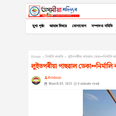
মুখ্য পৃষ্ঠা
আমাৰ বিষয়ে
যোগাযোগ
সম্পাদনা সমিতি
Home
নিৰ্মালি কাকতি
লুইতপৰীয়া পাহুৱাল ডেকা••নিৰ্মালি ক
লুইতপৰীয়া পাহুৱাল ডেকা••নিৰ্মালি
©Admin
person
March 03, 2025
0 minute read