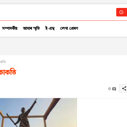
সম্পাদকীয়
আমাৰ স্মৃতি
ই-গ্ৰন্থ
লেখা প্ৰেৰণ
াকতি
 কাকতি
0
share