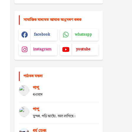
সামাজিক মাধ্যমত আমাক অনুসৰণ কৰক
facebook
whatsapp
instagram
youtube
পাঠকৰ মন্তব্য
পাপু
ধন্যবাদ
পাপু
সুন্দৰ, পঢ়ি আছোঁ, ভাল লাগিছে।
ধৰ্ম ডেকা