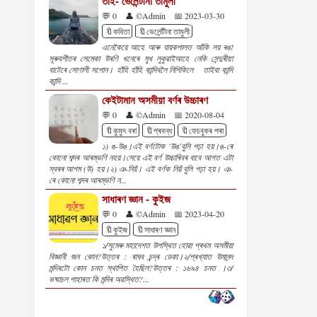
তাই- ভেলেন্টীনা তামুলী
💬 0
👤 ©Admin
📅 2023-03-30
🔖কবিতা
🔖ভেলেন্টীনা তামুলী
এনেকৈয়ে আহে আৰু যায়কপালত আঁকি লয় ৰঙা
সূৰুযশীতৰ সেমেকা উৰণি খনেৰে মুখ লুকুৱাইআহে নেকি সেন্দুৰীয়া
বাটেৰে সোণালী সপোন। হাঁহি হাঁহি কান্দিবলৈ নিশিকিলে তাইবা কান্দি
কান্দি ...
কেইটামান অসমীয়া বৰ্ণৰ উচ্চাৰণ
💬 0
👤 ©Admin
📅 2020-08-04
🔖কুমুদ বৰা
🔖প্ৰবন্ধ
🔖ফেচবুকৰ পৰা
১) ঙ-উঙ।এই বৰ্ণটোক 'উঙ'বুলি পঢ়া হয়।ঙ-ৰে
কোনো শব্দৰ আৰম্ভণি নহয়।সেয়ে এই বৰ্ণ উচ্চাৰিবৰ বাবে আগত এটা
স্বৰৰ আগম (উ) হয়।২) ঞ-নিয়ঁ। এই বৰ্ণক নিয়ঁ বুলি পঢ়া হয়। ঞ-
ৰে কোনো শব্দৰ আৰম্ভণি ন...
সাধাৰণ জ্ঞান - কুইজ
💬 0
👤 ©Admin
📅 2023-04-20
🔖কুইজ
🔖সাধাৰণ জ্ঞান
১/সুমেৰু মহাদেশত উপস্থিত হোৱা প্ৰথম অসমীয়া
বিজ্ঞানী জন কোন?উত্তৰ : ৰাঘব চন্দ্ৰ ডেকা।২/প্ৰখ্যাত উমানন্দ
মন্দিৰটো কোন চনত স্থাপিত হৈছিল?উত্তৰ : ১৬৯৪ চনত ।৩/
ভষ্মাচল পাহাৰত কি মন্দিৰ অৱস্থিত?...