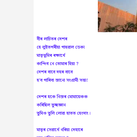
বীৰ লাচিতৰ দেশৰ
হে লুইতপৰীয়া পাহুৱাল ডেকা
মাতৃভূমিৰ ৰক্ষাৰ্থে
কান্দিব নে তোমাৰ হিয়া ?
দেশৰ বাবে দহৰ বাবে
হ'ব পাৰিবা জানো সংগ্ৰামী সত্তা!
দেশৰ হকে নিজৰ মোমায়েকক
কৰিছিল তুচ্ছজ্ঞান
তুমিও তুলি লোৱা হাতত হেংদাং।
মাতৃৰ সেৱাৰ্থে নৰিয়া দেহাৰে