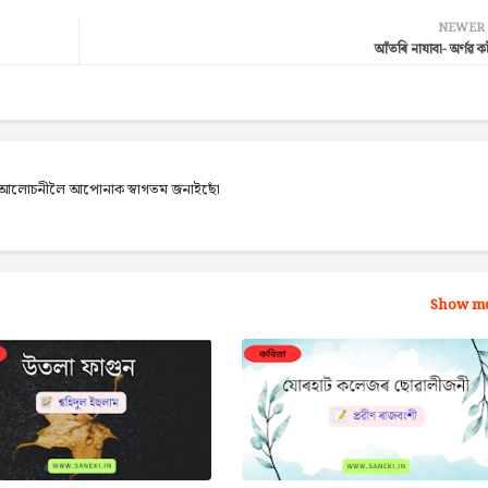
NEWER
আঁতৰি নাযাবা- অৰ্ণৱ ক
েব আলোচনীলৈ আপোনাক স্বাগতম জনাইছোঁ
Show m