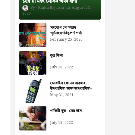
১৫৫ টা মহৎ লোকৰ অমৰ বাণী
Rinku Rajowar
August 23,
2020
সংযোগ নে সত্তাৰ
স্ফুলিংগ~ৰিতুপৰ্ণ শৰ্মা
February 25, 2026
বুলু ফিল্ম
July 20, 2022
মোবাইল ফোনৰ ব্যৱহাৰ,
উপকাৰিতা আৰু অপকাৰিতা-
নিজৰা বৰ্মন ডেকা
May 31, 2021
গাভিনী ভূত - দেৱ দাস
July 19, 2022