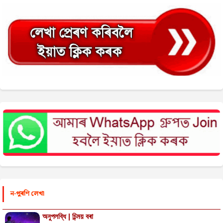
ন-পুৰণি লেখা
অনুপলব্ধি | চিন্ময় বৰা