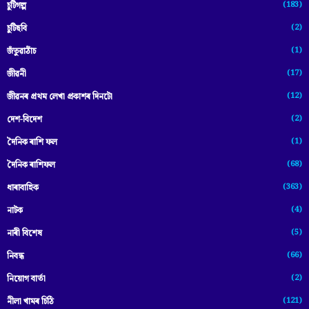
(183)
চুটিগল্প
(2)
চুটিছবি
(1)
জঁতুৱাঠাঁচ
(17)
জীৱনী
(12)
জীৱনৰ প্ৰথম লেখা প্ৰকাশৰ দিনটো
(2)
দেশ-বিদেশ
(1)
দৈনিক ৰাশি ফল
(68)
দৈনিক ৰাশিফল
(363)
ধাৰাবাহিক
(4)
নাটক
(5)
নাৰী বিশেষ
(66)
নিবন্ধ
(2)
নিয়োগ বাৰ্তা
(121)
নীলা খামৰ চিঠি