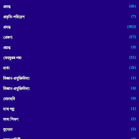
(65)
প্রবন্ধ
(7)
প্ৰকৃতি-পৰিৱেশ
(932)
প্ৰবন্ধ
(57)
প্ৰেৰণা
(9)
প্ৰৱন্ধ
(31)
ফেচবুকৰ পৰা
(23)
বাৰ্তা
(1)
বিজ্ঞান-প্রযুক্তিবিদ্যা
(4)
বিজ্ঞান-প্ৰযুক্তিবিদ্যা
(9)
বোলছবি
(1)
ব্যঙ্গ গল্প
(3)
ভাষা শিকণ
(3)
ভূগোল