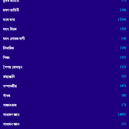
(7)
ভূতৰ কাহিনী
(24)
ভ্ৰমণ কাহিনী
(134)
মনৰ কথা
(10)
মহৎ বিচাৰ
(4)
মহৎ লোকৰ বাণী
(19)
লিমাৰিক
(13)
শিক্ষা
(12)
শৈশৱ ৰোমন্থন
(3)
শ্ৰদ্ধাঞ্জলি
(47)
সম্পাদকীয়
(8)
সাঁথৰ
(7)
সাক্ষাৎকাৰ
(433)
সাধাৰণ জ্ঞান
(1)
সাধাৰন জ্ঞান