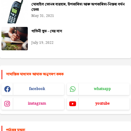
মোবাইল ফোনৰ ব্যৱহাৰ, উপকাৰিতা আৰু অপকাৰিতা-নিজৰা বৰ্মন
ডেকা
May 31, 2021
গাভিনী ভূত - দেৱ দাস
July 19, 2022
সামাজিক মাধ্যমত আমাক অনুসৰণ কৰক
facebook
whatsapp
instagram
youtube
পাঠকৰ মন্তব্য