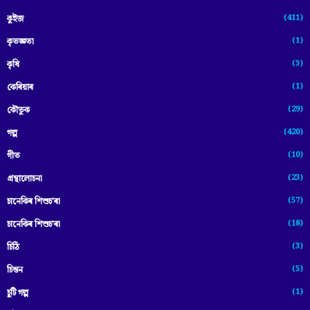
(411)
কুইজ
(1)
কৃতজ্ঞতা
(3)
কৃষি
(1)
কেৰিয়াৰ
(29)
কৌতুক
(420)
গল্প
(10)
গীত
(23)
গ্ৰন্থালোচনা
(57)
চানেকিৰ শিশুচ'ৰা
(18)
চানেকিৰ শিশুচ’ৰা
(3)
চিঠি
(5)
চিন্তন
(1)
চুটি গল্প