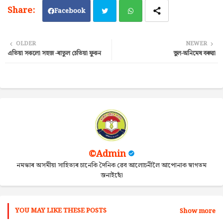
Facebook
Twi
Wh
OLDER
NEWER
এতিয়া সকলো সহজ -ৰাতুল চেতিয়া ফুকন
ভুল-অনিমেষ বৰুৱা
tter
ats
ap
p
©Admin
নমস্কাৰ অসমীয়া সাহিত্যৰ চানেকি দৈনিক ৱেব আলোচনীলৈ আপোনাক স্বাগতম
জনাইছোঁ
YOU MAY LIKE THESE POSTS
Show more