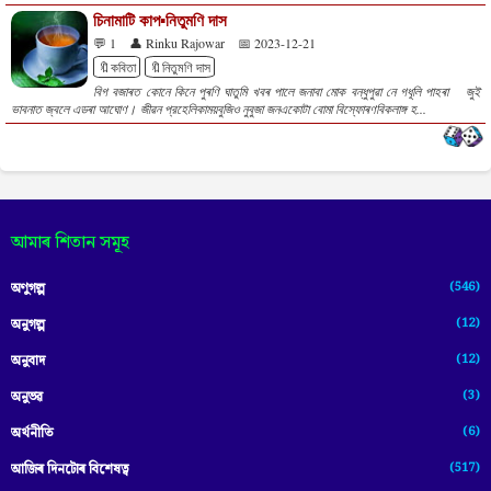
চিনামাটি কাপ▪️নিতুমণি দাস
💬 1
👤 Rinku Rajowar
📅 2023-12-21
🔖কবিতা
🔖নিতুমণি দাস
বিগ বজাৰত কোনে কিনে পুৰণি ঘাতুমি খবৰ পালে জনাবা মোক বন্ধুপুৱা নে গধূলি পাহৰা জুই
ভাবনাত জ্বলে এডৰা আঘোণ। জীৱন প্রহেলিকাময়বুজিও নুবুজা জনএকোটা বোমা বিস্ফোৰণবিকলাঙ্গ হ...
আমাৰ শিতান সমূহ
(546)
অণুগল্প
(12)
অনুগল্প
(12)
অনুবাদ
(3)
অনুভৱ
(6)
অৰ্থনীতি
(517)
আজিৰ দিনটোৰ বিশেষত্ব