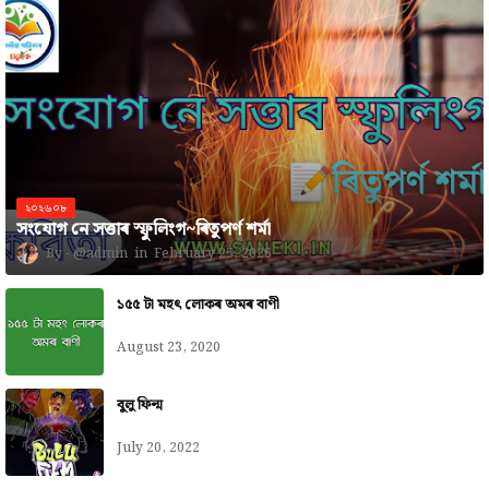
২০২৬০৮
সংযোগ নে সত্তাৰ স্ফুলিংগ~ৰিতুপৰ্ণ শৰ্মা
@admin
February 25, 2026
১৫৫ টা মহৎ লোকৰ অমৰ বাণী
August 23, 2020
বুলু ফিল্ম
July 20, 2022