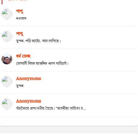
পাপু
ধন্যবাদ
পাপু
সুন্দৰ, পঢ়ি আছোঁ, ভাল লাগিছে।
ধৰ্ম ডেকা
ভোগালী বিহুৰ আন্তৰিক ওলগ যাচিলোঁ।
Anonymous
সুন্দৰ
Anonymous
সঁচাকৈয়ে প্ৰশংসনীয় হৈছে। "অসমীয়া সাহিত্য চ...