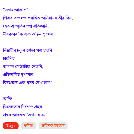
"এখন আকাশ"
শিৰাৰ অতলত প্ৰবাহিত অভিমানৰ তীব্ৰ বিষ,
হেৰুৱা স্মৃতিৰ ভগ্ন প্ৰতিধ্বনি,
নীৰৱতাৰ কি এক কঠিন শৃংখল।
নিদ্ৰাহীন চকুৰ শেঁতা পৰা চাৱনি
চাৱনিত
আশাৰ সেউজীয়া ৰেঙনি,
প্ৰতিচ্ছবিত দৃশ্যমান
বিষণ্ণতাৰ এক ধূসৰ ৰেখাংকণ
আজি
নিঃসঙ্গতাৰ নিঃশব্দ প্ৰহৰ
প্ৰশ্নৰ আৱৰ্তত "এখন হৃদয়"
Tags
কবিতা
জহিৰুল ইছলাম