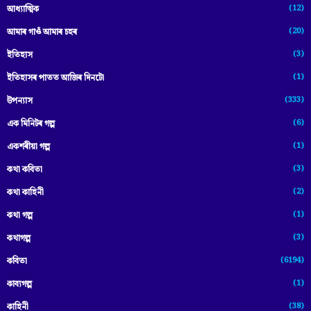
(12)
আধ্যাত্মিক
(20)
আমাৰ গাওঁ আমাৰ চহৰ
(3)
ইতিহাস
(1)
ইতিহাসৰ পাতত আজিৰ দিনটো
(333)
উপন্যাস
(6)
এক মিনিটৰ গল্প
(1)
একশৰীয়া গল্প
(3)
কথা কবিতা
(2)
কথা কাহিনী
(1)
কথা গল্প
(3)
কথাগল্প
(6194)
কবিতা
(1)
কাব্যগল্প
(38)
কাহিনী