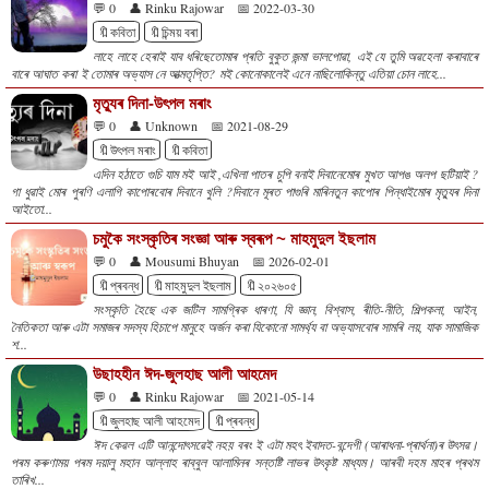
💬 0
👤 Rinku Rajowar
📅 2022-03-30
🔖কবিতা
🔖চিন্ময় বৰা
লাহে লাহে হেৰাই যাব ধৰিছেতোমাৰ প্ৰতি বুকুত জন্মা ভালপোৱা, এই যে তুমি অৱহেলা কৰাবাৰে
বাৰে আঘাত কৰা ই তোমাৰ অভ্যাস নে আত্মতৃপ্তি? মই কোনোকালেই এনে নাছিলোকিন্তু এতিয়া চোন লাহে...
মৃত্যুৰ দিনা-উৎপল মৰাং
💬 0
👤 Unknown
📅 2021-08-29
🔖উৎপল মৰাং
🔖কবিতা
এদিন হঠাতে গুচি যাম মই আই ,এখিলা পাতৰ চুপি বনাই দিবানেমোৰ মুখত আপঙ অলপ ছটিয়াই ?
গা ধুৱাই মোৰ পুৰণি এলাগি কাপোৰবোৰ দিবানে খুলি ?দিবানে মূৰত পাগুৰি মাৰিনতুন কাপোৰ পিন্ধাইমোৰ মৃত্যুৰ দিনা
আইতো...
চমুকৈ সংস্কৃতিৰ সংজ্ঞা আৰু স্বৰূপ ~ মাহমুদুল ইছলাম
💬 0
👤 Mousumi Bhuyan
📅 2026-02-01
🔖প্ৰবন্ধ
🔖মাহমুদুল ইছলাম
🔖২০২৬০৫
সংস্কৃতি হৈছে এক জটিল সামগ্ৰিক ধাৰণা, যি জ্ঞান, বিশ্বাস, ৰীতি-নীতি, শিল্পকলা, আইন,
নৈতিকতা আৰু এটা সমাজৰ সদস্য হিচাপে মানুহে অৰ্জন কৰা যিকোনো সামৰ্থ্য বা অভ্যাসবোৰ সামৰি লয়, যাক সামাজিক
শ...
উছাহহীন ঈদ-জুলহাছ আলী আহমেদ
💬 0
👤 Rinku Rajowar
📅 2021-05-14
🔖জুলহাছ আলী আহমেদ
🔖প্ৰবন্ধ
ঈদ কেৱল এটি আনন্দোৎসৱেই নহয় বৰং ই এটা মহৎ ইবাদত-বন্দেগী (আৰাধনা-প্ৰাৰ্থনা)ৰ উৎসৱ।
পৰম কৰুণাময় পৰম দয়ালু মহান আল্লাহ ৰাব্বুল আলামিনৰ সন্তষ্টি লাভৰ উৎকৃষ্ট মাধ্যম। আৰবী দহম মাহৰ প্ৰথম
তাৰিখ...