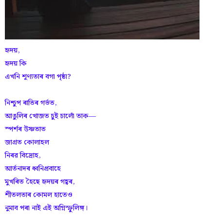
হৃদয়,
হৃদয় কি
এখনি শূণ্যতাৰ বগা পৃষ্ঠা?
নিশ্চুপ ৰাতিৰ গৰ্ভত,
আঙুলিৰ খোজত চুই চালোঁ তাক—
স্পৰ্শৰ উষ্ণতাত
জাগ্ৰত কোলাহল
নিৰৱ বিদ্ৰোহ,
আৰ্তনাদৰ ধ্বনিপ্ৰবাহে
মুখৰিত হৈছে হৃদয়ৰ গহ্বৰ,
শীতলতাৰ কোমল হাতেও
নুমাব পৰা নাই এই অগ্নিস্ফুলিঙ্গ।