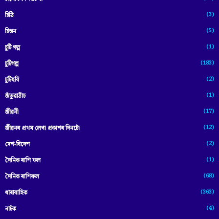
(3)
চিঠি
(5)
চিন্তন
(1)
চুটি গল্প
(183)
চুটিগল্প
(2)
চুটিছবি
(1)
জঁতুৱাঠাঁচ
(17)
জীৱনী
(12)
জীৱনৰ প্ৰথম লেখা প্ৰকাশৰ দিনটো
(2)
দেশ-বিদেশ
(1)
দৈনিক ৰাশি ফল
(68)
দৈনিক ৰাশিফল
(363)
ধাৰাবাহিক
(4)
নাটক