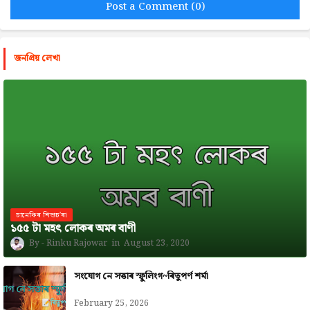
Post a Comment (0)
জনপ্রিয় লেখা
চানেকিৰ শিশুচ'ৰা
১৫৫ টা মহৎ লোকৰ অমৰ বাণী
Rinku Rajowar
August 23, 2020
সংযোগ নে সত্তাৰ স্ফুলিংগ~ৰিতুপৰ্ণ শৰ্মা
February 25, 2026