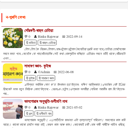
ন-পুৰণি লেখা
সোঁৱৰণী-ৰাহুল চেতিয়া
💬 0
👤 Rinku Rajowar
📅 2022-09-14
🔖কবিতা
🔖ৰাহুল চেতিয়া
টোপ টোপ কৈ নিয়ৰৰ টোপাল বোৰএটুপাল দুটুপাল কৈযেতিয়া দুৱৰি বনত পৰে,তেতিয়া তোৰলৈমোৰ
সঘনে মনত পৰে..কেনেকৈ নো পাহৰোঁতাহানিৰ সেই কথা বোৰস্মৃতিৰ দলিছাত এতিয়াও সঘনে ভাঁহি থাকে।জীৱনটো
এখন ...
সাধাৰণ জ্ঞান- কুইজ
💬 0
👤 ©Admin
📅 2022-06-08
🔖কুইজ
🔖সাধাৰণ জ্ঞান
১/বিশ্বত সৰ্বাধিক সোণ ক’ত উৎপাদন হয়?উত্তৰ- দক্ষিণ আফ্ৰিকাত।২/বৰ্তমান বেষ্ট ইণ্ডিচ
ক্ৰিকেট দলৰ নতুন নিৰ্বাচক কোন?উত্তৰ:- ডেচমণ্ড হেইন্স।৩/প্ৰথম অসমীয়া লেখিকা গৰাকীৰ নাম কি?উত্তৰ-
পদ্ম...
ভালপোৱাৰ অনুভূতি-ডলীমণি নাথ
💬 0
👤 Rinku Rajowar
📅 2021-05-02
🔖গল্প
🔖ডলীমণি নাথ
ভালপোৱাৰ অনুভূতি ( ০১)পাহীহঁতৰ ঘৰখনত এটা ব্যস্ততাপূৰ্ণ পৰিৱেশ। সকলোৱে কাম কৰি
আছে। কাকো কাৰো চাবলৈ সময় নাই; কেৱল কাম আৰু কাম। কোনোবাই চকী বোৰ শাৰী শাৰীকৈ পাতিব ধৰিছে,