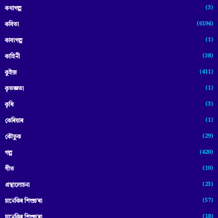
(3)
কথাগল্প
(6194)
কবিতা
(1)
কাব্যগল্প
(38)
কাহিনী
(411)
কুইজ
(1)
কৃতজ্ঞতা
(3)
কৃষি
(1)
কেৰিয়াৰ
(29)
কৌতুক
(420)
গল্প
(10)
গীত
(23)
গ্ৰন্থালোচনা
(57)
চানেকিৰ শিশুচ'ৰা
(18)
চানেকিৰ শিশুচ’ৰা