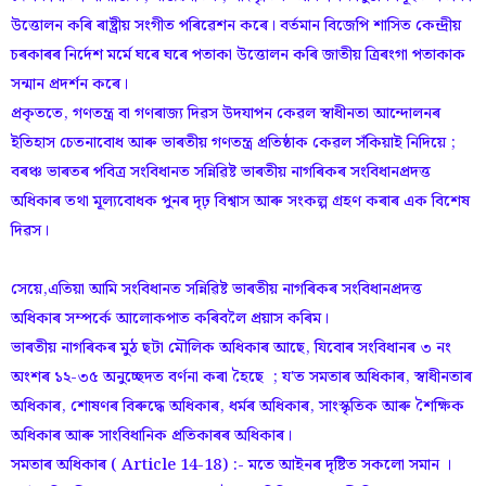
উত্তোলন কৰি ৰাষ্ট্ৰীয় সংগীত পৰিৱেশন কৰে। বৰ্তমান বিজেপি শাসিত কেন্দ্ৰীয়
চৰকাৰৰ নিৰ্দেশ মৰ্মে ঘৰে ঘৰে পতাকা উত্তোলন কৰি জাতীয় ত্ৰিৰংগা পতাকাক
সন্মান প্ৰদৰ্শন কৰে।
প্ৰকৃততে, গণতন্ত্ৰ বা গণৰাজ্য দিৱস উদযাপন কেৱল স্বাধীনতা আন্দোলনৰ
ইতিহাস চেতনাবোধ আৰু ভাৰতীয় গণতন্ত্ৰ প্ৰতিষ্ঠাক কেৱল সঁকিয়াই নিদিয়ে ;
বৰঞ্চ ভাৰতৰ পবিত্ৰ সংবিধানত সন্নিৱিষ্ট ভাৰতীয় নাগৰিকৰ সংবিধানপ্ৰদত্ত
অধিকাৰ তথা মূল্যবোধক পুনৰ দৃঢ় বিশ্বাস আৰু সংকল্প গ্ৰহণ কৰাৰ এক বিশেষ
দিৱস।
সেয়ে,এতিয়া আমি সংবিধানত সন্নিৱিষ্ট ভাৰতীয় নাগৰিকৰ সংবিধানপ্ৰদত্ত
অধিকাৰ সম্পৰ্কে আলোকপাত কৰিবলৈ প্ৰয়াস কৰিম।
ভাৰতীয় নাগৰিকৰ মুঠ ছটা মৌলিক অধিকাৰ আছে, যিবোৰ সংবিধানৰ ৩ নং
অংশৰ ১২-৩৫ অনুচ্ছেদত বৰ্ণনা কৰা হৈছে ; য'ত সমতাৰ অধিকাৰ, স্বাধীনতাৰ
অধিকাৰ, শোষণৰ বিৰুদ্ধে অধিকাৰ, ধৰ্মৰ অধিকাৰ, সাংস্কৃতিক আৰু শৈক্ষিক
অধিকাৰ আৰু সাংবিধানিক প্ৰতিকাৰৰ অধিকাৰ।
সমতাৰ অধিকাৰ ( Article 14-18) :- মতে আইনৰ দৃষ্টিত সকলো সমান ।