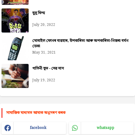
বুলু ফিল্ম
July 20, 2022
মোবাইল ফোনৰ ব্যৱহাৰ, উপকাৰিতা আৰু অপকাৰিতা-নিজৰা বৰ্মন
ডেকা
May 31, 2021
গাভিনী ভূত - দেৱ দাস
July 19, 2022
সামাজিক মাধ্যমত আমাক অনুসৰণ কৰক
facebook
whatsapp