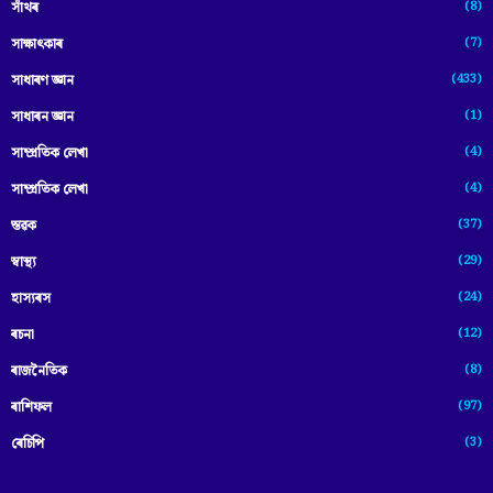
(8)
সাঁথৰ
(7)
সাক্ষাৎকাৰ
(433)
সাধাৰণ জ্ঞান
(1)
সাধাৰন জ্ঞান
(4)
সাম্প্রতিক লেখা
(4)
সাম্প্ৰতিক লেখা
(37)
স্তৱক
(29)
স্বাস্থ্য
(24)
হাস্যৰস
(12)
ৰচনা
(8)
ৰাজনৈতিক
(97)
ৰাশিফল
(3)
ৰেচিপি