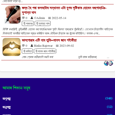
কোনোবাই ৰন্ধা বঢ়...
ৰুদ্ধ হৈ পৰা কলমটোৰ সন্ধানত এটা যুগৰ সৃষ্টিকাৰ হোমেন বৰগোহাঞি-
সুশান্ত দাস
💬 0
👤 ©Admin
📅 2022-05-14
🔖প্ৰবন্ধ
🔖সুশান্ত দাস
বিশিষ্ট কথাশিল্পী, বুদ্ধিজীৱী হোমেন বৰগোহাঞিদেৱক স্মৃতি দিৱসত শ্ৰদ্ধাৰে সুঁৱৰিছোঁ। তেখেতৰ চিন্তাশীল সাহিত্যৰ
বিশালতাই অসমীয়া সাহিত্যক সমৃদ্ধ কৰিছিল আৰু বৌদ্ধিক চিন্তাৰ নৱ-উন্মেষ ঘটাইছিল। অসমৰ এগৰ...
ভালপোৱাৰ এটি নাম তুমি••মানস জান শইকীয়া
💬 0
👤 Rinku Rajowar
📅 2023-09-02
🔖কবিতা
🔖মানস জান শইকীয়া
মোৰ প্ৰেমৰ কঠিয়াতলি শুৱনি কৰা তুমি নামৰ কঠিয়াডৰা, ...
আমাৰ শিতান সমূহ
(546)
অণুগল্প
(12)
অনুগল্প