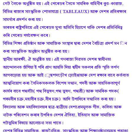
গেট লৈকে অনুষ্ঠিত হয়। এই পেৰেডৰ সৈতে সামৰিক বাহিনীৰ কুচ-কাৱাজ,
বিভিন্ন ৰাজ্যৰ সাংস্কৃতিক শোভাযাত্ৰা ( TABLEAUX) আৰু দেশৰ প্ৰতিৰক্ষাৰ
সামৰ্থ্যৰ প্ৰদৰ্শন কৰা হয়।
ভাৰতৰ ৰাষ্ট্ৰপতিয়ে এই পেৰেডত মুখ্য অতিথি হিচাপে থাকি দেশৰ প্ৰতিনিধিত্ব
কৰি পেৰেড পৰ্যবেক্ষণ কৰে।
বিভিন্ন শিক্ষা প্ৰতিষ্ঠান আৰু সামাজিক সংস্থাৰ দ্বাৰা দেশৰ বৈচিত্ৰ্য প্ৰদৰ্শ মন িন
কৰা সাংস্কৃতিক অনুষ্ঠান অনুষ্ঠিত কৰা হয়।
স্থানীয় আৰক্ষী, ঐ অনুষ্ঠিত হয়। এই গণৰাজ্য দিৱসত দেশৰ স্বাধীনতা
আন্দোলনত জঁপিয়াʼই পৰি প্ৰাণ আহুতি দিয়া শ্বহীদ সকলৰ প্ৰতি স্মৃতি তৰ্পণ
আগবঢ়োৱা হয় আৰু আই োূছশদড়ৌখ ঢ়্যোইখ্ৰ‌আৰু দেশ ৰক্ষাৰ বাবে কৰ্তব্যত
আত্মনিয়োগ কৰা সৈনিকসকলক বিশেষ সন্মান, পদবী আৰু সাহসিকতাপূৰ্ণ
কাৰ্যৰ বাবে পদ্মবঁটা( পদ্ম বিভূষণ,পদ্ম ভূষণ, পদ্মশ্ৰী) আৰু সামৰিক পদক(
পৰমবীৰ চক্ৰ,মহাবীৰ চক্ৰ,বীৰ চক্ৰ) আদি উপাধিৰে সন্মানিত কৰা হয়।
বিদ্যালয় আৰু মহাবিদ্যালয়ৰ ছাত্ৰ-ছাত্ৰীয়ে দেশপ্ৰেমমূলক গীত, কবিতা আৰু
নাটক পৰিবেশন কৰাৰ উপৰিও দেশৰ ঐতিহ্য, ইতিহাস আৰু সামাজিক
পটভূমিৰ বিষয়ে আলোচনা সভা পাতে।
দেশৰ বিভিন্ন সামাজিক, ৰাজনৈতিক, সাংস্কৃতিক আৰু শিক্ষানুষ্ঠানসমূহত পতাকা