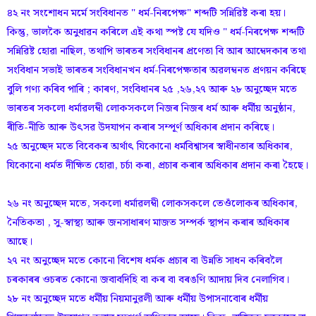
৪২ নং সংশোধন মৰ্মে সংবিধানত " ধৰ্ম-নিৰপেক্ষ" শব্দটি সন্নিৱিষ্ট কৰা হয়।
কিন্তু, ভালকৈ অনুধাৱন কৰিলে এই কথা স্পষ্ট যে যদিও " ধৰ্ম-নিৰপেক্ষ শব্দটি
সন্নিৱিষ্ট হোৱা নাছিল, তথাপি ভাৰতৰ সংবিধানৰ প্ৰণেতা বি আৰ আম্বেদকাৰ তথা
সংবিধান সভাই ভাৰতৰ সংবিধানখন ধৰ্ম-নিৰপেক্ষতাৰ অৱলম্বনত প্ৰণয়ন কৰিছে
বুলি গণ্য কৰিব পাৰি ; কাৰণ, সংবিধানৰ ২৫ ,২৬,২৭ আৰু ২৮ অনুচ্ছেদ মতে
ভাৰতৰ সকলো ধৰ্মাৱলম্বী লোকসকলে নিজৰ নিজৰ ধৰ্ম আৰু ধৰ্মীয় অনুষ্ঠান,
ৰীতি-নীতি আৰু উৎসৱ উদযাপন কৰাৰ সম্পূৰ্ণ অধিকাৰ প্ৰদান কৰিছে।
২৫ অনুচ্ছেদ মতে বিবেকৰ অৰ্থাৎ যিকোনো ধৰ্মবিশ্বাসৰ স্বাধীনতাৰ অধিকাৰ,
যিকোনো ধৰ্মত দীক্ষিত হোৱা, চৰ্চা কৰা, প্ৰচাৰ কৰাৰ অধিকাৰ প্ৰদান কৰা হৈছে।
২৬ নং অনুচ্ছেদ মতে, সকলো ধৰ্মাৱলম্বী লোকসকলে তেওঁলোকৰ অধিকাৰ,
নৈতিকতা , সু-স্বাস্থ্য আৰু জনসাধাৰণ মাজত সম্পৰ্ক স্থাপন কৰাৰ অধিকাৰ
আছে।
২৭ নং অনুচ্ছেদ মতে কোনো বিশেষ ধৰ্মক প্ৰচাৰ বা উন্নতি সাধন কৰিবলৈ
চৰকাৰৰ ওচৰত কোনো জবাবদিহি বা কৰ বা বৰঙণি আদায় দিব নেলাগিব।
২৮ নং অনুচ্ছেদ মতে ধৰ্মীয় নিয়মানুৱলী আৰু ধৰ্মীয় উপাসনাবোৰ ধৰ্মীয়