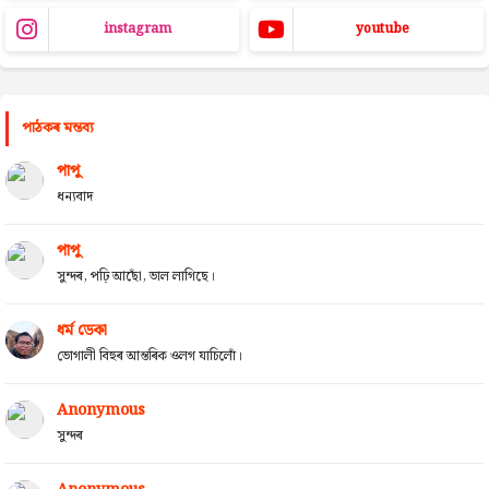
instagram
youtube
পাঠকৰ মন্তব্য
পাপু
ধন্যবাদ
পাপু
সুন্দৰ, পঢ়ি আছোঁ, ভাল লাগিছে।
ধৰ্ম ডেকা
ভোগালী বিহুৰ আন্তৰিক ওলগ যাচিলোঁ।
Anonymous
সুন্দৰ