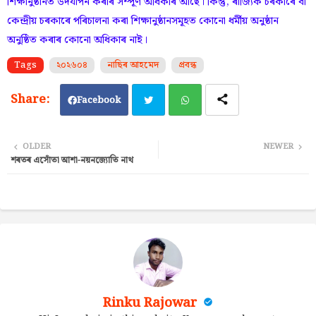
শিক্ষানুষ্ঠানত উদযাপন কৰাৰ সম্পূৰ্ণ অধিকাৰ আছে। কিন্তু, ৰাজ্যিক চৰকাৰে বা
কেন্দ্ৰীয় চৰকাৰে পৰিচালনা কৰা শিক্ষানুষ্ঠানসমূহত কোনো ধৰ্মীয় অনুষ্ঠান
অনুষ্ঠিত কৰাৰ কোনো অধিকাৰ নাই।
Tags
২০২৬০৪
নাছিৰ আহমেদ
প্ৰবন্ধ
Facebook
Twi
Wh
OLDER
NEWER
শৰতৰ এসোঁতা আশা-নয়নজ্যোতি নাথ
tter
ats
ap
p
Rinku Rajowar