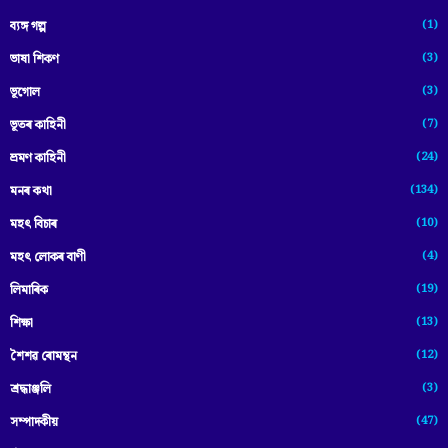
(1)
ব্যঙ্গ গল্প
(3)
ভাষা শিকণ
(3)
ভূগোল
(7)
ভূতৰ কাহিনী
(24)
ভ্ৰমণ কাহিনী
(134)
মনৰ কথা
(10)
মহৎ বিচাৰ
(4)
মহৎ লোকৰ বাণী
(19)
লিমাৰিক
(13)
শিক্ষা
(12)
শৈশৱ ৰোমন্থন
(3)
শ্ৰদ্ধাঞ্জলি
(47)
সম্পাদকীয়