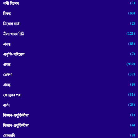
(5)
নাৰী বিশেষ
(66)
নিবন্ধ
(2)
নিয়োগ বাৰ্তা
(121)
নীলা খামৰ চিঠি
(65)
প্রবন্ধ
(7)
প্ৰকৃতি-পৰিৱেশ
(932)
প্ৰবন্ধ
(57)
প্ৰেৰণা
(9)
প্ৰৱন্ধ
(31)
ফেচবুকৰ পৰা
(23)
বাৰ্তা
(1)
বিজ্ঞান-প্রযুক্তিবিদ্যা
(4)
বিজ্ঞান-প্ৰযুক্তিবিদ্যা
(9)
বোলছবি