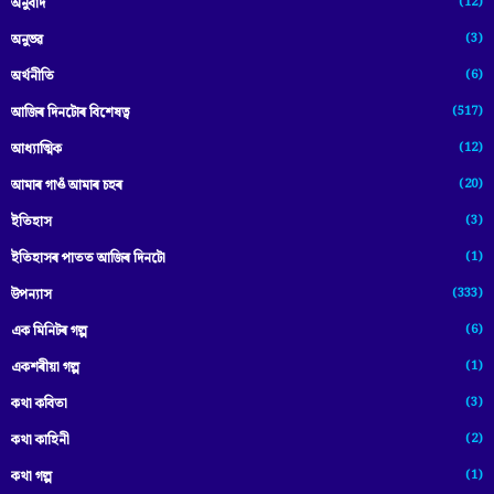
(12)
অনুবাদ
(3)
অনুভৱ
(6)
অৰ্থনীতি
(517)
আজিৰ দিনটোৰ বিশেষত্ব
(12)
আধ্যাত্মিক
(20)
আমাৰ গাওঁ আমাৰ চহৰ
(3)
ইতিহাস
(1)
ইতিহাসৰ পাতত আজিৰ দিনটো
(333)
উপন্যাস
(6)
এক মিনিটৰ গল্প
(1)
একশৰীয়া গল্প
(3)
কথা কবিতা
(2)
কথা কাহিনী
(1)
কথা গল্প