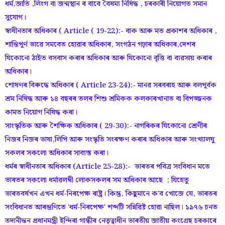
ধৰ্ম,জাতি ,লিংগ বা জন্মস্থান ৰ বাবে বৈষম্য নিষিদ্ধ , চৰকাৰী নিয়োগত সমান
সুযোগ।
স্বাধীনতাৰ অধিকাৰ ( Article ( 19-22):- বাক আৰু মত প্ৰকাশৰ অধিকাৰ ,
শান্তিপূৰ্ণ ভাৱে সমবেত হোৱাৰ অধিকাৰ, সংগঠন গঢ়াৰ অধিকাৰ,দেশৰ
যিকোনো ঠাইত বসবাস কৰাৰ অধিকাৰ আৰু যিকোনো বৃত্তি বা ব্যৱসায় কৰাৰ
অধিকাৰ।
শোষণৰ বিৰুদ্ধে অধিকাৰ ( Article 23-24):- মানৱ সৰবৰাহ আৰু বলপূৰ্বক
শ্ৰম নিষিদ্ধ আৰু ১৪ বছৰৰ তলৰ শিশু শ্ৰমিকক কলকাৰখানাত বা বিপজ্জনক
কামত নিয়োগ নিষিদ্ধ কৰা।
সাংস্কৃতিক আৰু শৈক্ষিক অধিকাৰ ( 29-30):- নাগৰিকৰ যিকোনো শ্ৰেণীৰ
নিজৰ নিজৰ ভাষা,লিপি আৰু সংস্কৃতি সংৰক্ষণ কৰাৰ অধিকাৰ আৰু সংখ্যালঘু
সকলৰ সকলো অধিকাৰ সাব্যস্ত কৰা।
ধৰ্মৰ স্বাধীনতাৰ অধিকাৰ (Article 25-28):- ভাৰতৰ পবিত্ৰ সংবিধান মতে
ভাৰতৰ সকলো ধৰ্মাৱলম্বী লোকসকলৰ সম অধিকাৰ আছে ; যিহেতু
ভাৰতবৰ্ষখন এখন ধৰ্ম-নিৰপেক্ষ ৰাষ্ট্ৰ। কিন্তু, কিছুমানে ক'ব খোজে যে, ভাৰতৰ
সংবিধানত আৰম্ভণিতে 'ধৰ্ম-নিৰপেক্ষ' শব্দটি সন্নিৱিষ্ট হোৱা নাছিল। ১৯৭৬ চনত
তদানীন্তন প্ৰধানমন্ত্ৰী ইন্দিৰা গান্ধীৰ নেতৃত্বাধীন ভাৰতীয় জাতীয় কংগ্ৰেছ চৰকাৰে