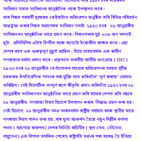
খচৰা সমিতিয়ে বিতংকৈ আলোচনা- বিলোচনা কৰি ১৯৪৭ চনৰ নৱেম্বৰত
সংবিধান সভাত সংবিধানৰ আনুষ্ঠানিক খচৰা উপস্থাপন কৰে।
তাৰ পিছত পৰৱৰ্তী দুবছৰত কেইবাটাও অধিৱেশন অনুষ্ঠিত কৰি বিভিন্ন পৰিৱৰ্তন
অন্তৰ্ভুক্ত কৰাৰ পিছত অৱশেষত সংবিধান সভাই ১৯৫০ চনৰ ২৬ জানুৱাৰীত
সংবিধানখন আনুষ্ঠানিক ভাৱে গ্ৰহণ কৰে। বিধানসভাৰ মুঠ ৩০৮ জন সদস্যই
দুটা প্ৰতিলিপিৰ এটাত হিন্দীত আৰু আনটো ইংৰাজীত স্বাক্ষৰ কৰে। এয়া
দেশৰ বাবে এক গুৰুত্বপূৰ্ণ মুহূৰ্ত আছিল ; যিয়ে ভাৰতবৰ্ষক এক স্বাধীন
গণৰাজ্যৰ মৰ্যাদা প্ৰদান কৰে। প্ৰকৃততে ভাৰতীয় জাতীয় কংগ্ৰেছে ( INC)
১৯৩০ চনৰ ২৬ জানুৱাৰীত তেওঁলোকৰ লাহোৰ অধিৱেশনৰ সময়ত বৃটিছ
চৰকাৰৰ ঔপনিৱেশিক শাসনৰ পৰা মুক্তি লাভ কৰিবলৈ" পূৰ্ণ স্বৰাজ" ঘোষণা
কৰিছিল। সেই দিৱসটিক সম্পূৰ্ণ ৰূপে স্বীকৃতি প্ৰদান কৰিবলৈ ১৯৫০ চনৰ ২৬
জানুৱাৰীত সংবিধানখন আনুষ্ঠানিক ভাৱে গ্ৰহণ কৰি আমাৰ দেশত প্ৰতি বছৰে
২৬ জানুৱাৰীত গণৰাজ্য দিৱস হিচাপে উদযাপন কৰাৰ সিদ্ধান্ত গ্ৰহণ কৰা হয়।
সেই হিচাপে, ২৬ জানুৱাৰীত সমগ্ৰ ভাৰতবৰ্ষত ৰাষ্ট্ৰীয় পৰ্যায়ত আৰু স্থানীয় ভাৱে
গণৰাজ্য দিৱস পালন কৰা হয় ,যাৰ মুখ্য আকৰ্ষণ হৈছে নতুন দিল্লীৰ কৰ্তব্য
পথত ( আগেয়ে ৰাজপথ) দেশৰ তিনিটা বাহিনীৰ ( স্থল সেনা, নৌসেনা,
বায়ুসেনা) এক বিশাল সামৰিক পেৰেড ৰাষ্ট্ৰপতি ভৱনৰ পৰা আৰম্ভ হৈ ইণ্ডিয়া