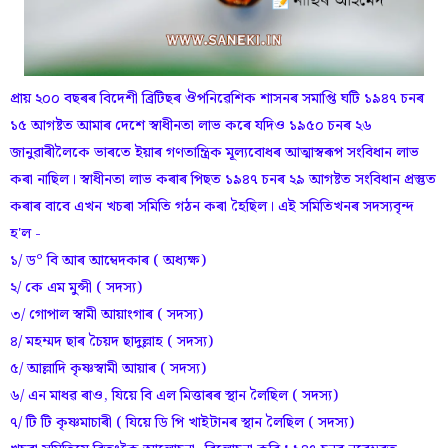
প্ৰায় ২০০ বছৰৰ বিদেশী ব্ৰিটিছৰ ঔপনিৱেশিক শাসনৰ সমাপ্তি ঘটি ১৯৪৭ চনৰ
১৫ আগষ্টত আমাৰ দেশে স্বাধীনতা লাভ কৰে যদিও ১৯৫০ চনৰ ২৬
জানুৱাৰীলৈকে ভাৰতে ইয়াৰ গণতান্ত্ৰিক মূল্যবোধৰ আত্মাস্বৰূপ সংবিধান লাভ
কৰা নাছিল। স্বাধীনতা লাভ কৰাৰ পিছত ১৯৪৭ চনৰ ২৯ আগষ্টত সংবিধান প্ৰস্তুত
কৰাৰ বাবে এখন খচৰা সমিতি গঠন কৰা হৈছিল। এই সমিতিখনৰ সদস্যবৃন্দ
হ'ল -
১/ ড° বি আৰ আম্বেদকাৰ ( অধ্যক্ষ)
২/ কে এম মুন্সী ( সদস্য)
৩/ গোপাল স্বামী আয়াংগাৰ ( সদস্য)
৪/ মহম্মদ ছাৰ চৈয়দ ছাদুল্লাহ ( সদস্য)
৫/ আল্লাদি কৃষ্ণস্বামী আয়াৰ ( সদস্য)
৬/ এন মাধৱ ৰাও, যিয়ে বি এল মিত্তাৰৰ স্থান লৈছিল ( সদস্য)
৭/ টি টি কৃষ্ণমাচাৰী ( যিয়ে ডি পি খাইটানৰ স্থান লৈছিল ( সদস্য)