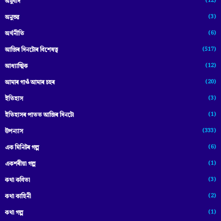
(12)
অনুবাদ
(3)
অনুভৱ
(6)
অৰ্থনীতি
(517)
আজিৰ দিনটোৰ বিশেষত্ব
(12)
আধ্যাত্মিক
(20)
আমাৰ গাওঁ আমাৰ চহৰ
(3)
ইতিহাস
(1)
ইতিহাসৰ পাতত আজিৰ দিনটো
(333)
উপন্যাস
(6)
এক মিনিটৰ গল্প
(1)
একশৰীয়া গল্প
(3)
কথা কবিতা
(2)
কথা কাহিনী
(1)
কথা গল্প