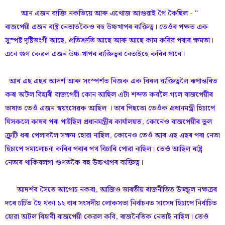
আন এজন ব্যক্তি নকভিয়ে আৰু এখোজ আগুৱাই গৈ কৈছিল - "
বাজপেয়ী এজন ৰাষ্ট্ৰ নেতাতকৈও বহু উচ্চখাপৰ ব্যক্তিত্ব। তেওঁৰ পক্ষত এক
সুস্পষ্ট দৃষ্টিভংগী আছে, প্ৰতিশ্ৰুতি আছে আৰু আছে কাম কৰিব পৰাৰ ক্ষমতা।
এনে গুণ কেৱল এজন উচ্চ খাপৰ ব্যক্তিত্বৰ নেতাইহে কৰিব পাৰে।
আৰ এছ এছৰ আদৰ্শ আৰু সংস্পৰ্শত নিজক এক বিৰল ব্যক্তিত্বলৈ ৰূপান্তৰিত
কৰা অটল বিহাৰী বাজপেয়ী কোন আছিল এটা শব্দত কবলৈ গলে বাজপেয়ীৰ
ভাষাত তেওঁ এজন স্বয়ংসেৱক আছিল । তাৰ পিছতো তেওঁক প্ৰধানমন্ত্ৰী হিচাপে
যিসকলে কাষৰ পৰা পাইছিল প্ৰধানমন্ত্ৰীৰ কাৰ্যালয়ত, কোনেও বাজপেয়ীৰ ভুল
ক্ৰুটি ধৰা পেলাবলৈ সক্ষম হোৱা নাছিল, কোনেও তেওঁ আৰ এছ এছৰ পৰা নেতা
হিচাপে সমালোচনা কৰিব পৰাৰ পথ বিচাৰি পোৱা নাছিল। তেওঁ আছিল ৰাষ্ট্ৰ
নেতাৰ থাকিবলগা গুণতকৈ বহু উচ্চখাপৰ ব্যক্তিত্ব।
আদৰ্শৰ সৈতে আপোচ নকৰা, আজিও ভাৰতীয় ৰাজনীতিত উজ্জ্বল নক্ষত্ৰৰ
দৰে চৰ্চিত হৈ থকা ১২ বাৰ সংসদীয় লোকসভা নিৰ্বাচনত সাংসদ হিচাপে নিৰ্বাচিত
হোৱা অটল বিহাৰী বাজপেয়ী কেৱল কবি, ৰাজনৈতিক নেতাই নাছিল। তেওঁ