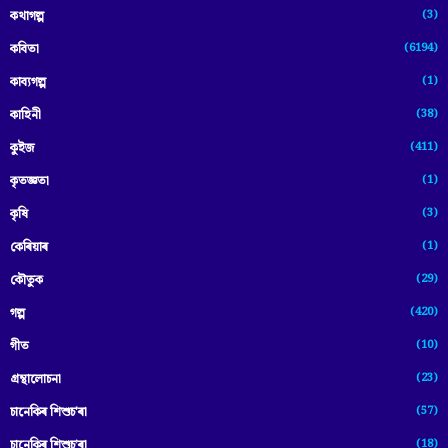
(3)
কথাগল্প
(6194)
কবিতা
(1)
কাব্যগল্প
(38)
কাহিনী
(411)
কুইজ
(1)
কৃতজ্ঞতা
(3)
কৃষি
(1)
কেৰিয়াৰ
(29)
কৌতুক
(420)
গল্প
(10)
গীত
(23)
গ্ৰন্থালোচনা
(57)
চানেকিৰ শিশুচ'ৰা
(18)
চানেকিৰ শিশুচ’ৰা