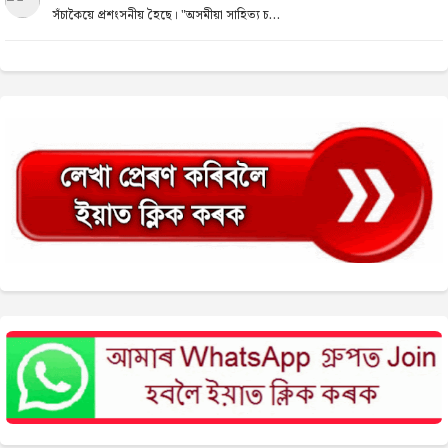
সঁচাকৈয়ে প্ৰশংসনীয় হৈছে। "অসমীয়া সাহিত্য চ...