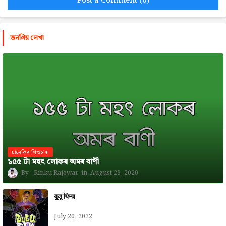
Post a Comment (0)
জনপ্রিয় লেখা
চানেকিৰ শিশুচ'ৰা
১৫৫ টা মহৎ লোকৰ অমৰ বাণী
Rinku Rajowar
August 23, 2020
বুলু ফিল্ম
July 20, 2022