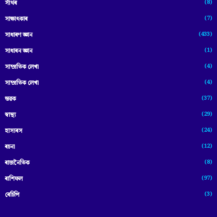
(8)
সাঁথৰ
(7)
সাক্ষাৎকাৰ
(433)
সাধাৰণ জ্ঞান
(1)
সাধাৰন জ্ঞান
(4)
সাম্প্রতিক লেখা
(4)
সাম্প্ৰতিক লেখা
(37)
স্তৱক
(29)
স্বাস্থ্য
(24)
হাস্যৰস
(12)
ৰচনা
(8)
ৰাজনৈতিক
(97)
ৰাশিফল
(3)
ৰেচিপি