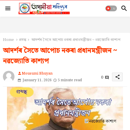
Home
প্ৰবন্ধ
আদৰ্শৰ সৈতে আপোচ নকৰা প্ৰধানমন্ত্ৰীজন ~ নৱজ্যোতি কাশ্যপ
আদৰ্শৰ সৈতে আপোচ নকৰা প্ৰধানমন্ত্ৰীজন ~
নৱজ্যোতি কাশ্যপ
Mousumi Bhuyan
person
0
share
January 11, 2026
5 minute read