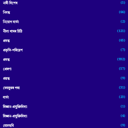
(5)
নাৰী বিশেষ
(66)
নিবন্ধ
(2)
নিয়োগ বাৰ্তা
(121)
নীলা খামৰ চিঠি
(65)
প্রবন্ধ
(7)
প্ৰকৃতি-পৰিৱেশ
(932)
প্ৰবন্ধ
(57)
প্ৰেৰণা
(9)
প্ৰৱন্ধ
(31)
ফেচবুকৰ পৰা
(23)
বাৰ্তা
(1)
বিজ্ঞান-প্রযুক্তিবিদ্যা
(4)
বিজ্ঞান-প্ৰযুক্তিবিদ্যা
(9)
বোলছবি