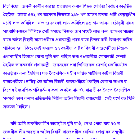
বিচাৰিছো। জৰুৰীকালীন অৱস্থা প্ৰত্যাহাৰ কৰাৰ পিছত যেতিয়া নিৰ্বাচন অনুষ্ঠিত
হৈছিল। তাতে ৫৪২ খন আসনৰ ভিতৰত ২৯৮ খন আসন জনতা পাৰ্টি নেতৃত্বাধীন
মৰ্চাই লাভ কৰিছিল। য'ত জনসংঘই লাভ কৰিছিল ৯০ খন আসন। চৌধুৰী নামৰ
সাংবাদিকজনে লিখিছে সেই সময়ত নিজক জন সংঘই লাভ কৰা আসনৰ মাত্ৰাৰ
বাবে অটল বিহাৰী বাজপেয়ীয়ে প্ৰধানমন্ত্ৰী পদৰ বাবে নিজৰ দাবী উত্থাপন কৰিব
পাৰিলে হয়। কিন্তু সেই সময়ত ৫২ বছৰীয়া অটল বিহাৰী বাজপেয়ীয়ে নিজক
প্ৰধানমন্ত্ৰীৰ হিচাপে যোগ্য বুলি ভবা নাছিল তথা ৭৮বছৰীয়া মোৰাৰজী দেশাই
হৈছিল ভাৰতবৰ্ষৰ প্ৰধানমন্ত্ৰী। জনসংঘৰ পৰা তিনিজনক দেশাই কেবিনেটত
অন্তৰ্ভুক্ত কৰা হৈছিল। যত বৈদেশিক মন্ত্ৰীৰ দায়িত্ব পাইছিল অটল বিহাৰী
বাজপেয়ীয়ে। দায়িত্ব লৈ অটল বিহাৰী বাজপেয়ীয়ে কৈছিল কোনো ডাঙৰ বা
বিশেষ বৈদেশিক পৰিৱৰ্তনৰ কথা কবলৈ নাযাওঁ, মাত্ৰ চীনৰ সৈতে বৈদেশিক
সম্পৰ্ক ভাল কৰাৰ প্ৰতিশ্ৰুতি দিছিল অটল বিহাৰী বাজপেয়ী। সেই মৰ্মে বহু খিনি
সফলো হৈছিল।
যদি আমি জৰুৰীকালীন অৱস্থালৈ ঘূৰি যাওঁ, দেখা পোৱা যায় ৭৫ ৰ
জৰুৰীকালীন অৱস্থাৰ অটল বিহাৰী বাজপেয়ীক যেতিয়া গ্ৰেপ্তাৰৰ সন্মুখীন