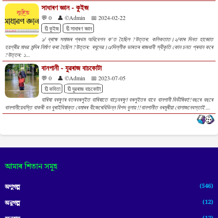
সাধাৰণ জ্ঞান - কুইজ
💬 0
👤 ©Admin
📅 2024-02-22
🔖কুইজ
🔖সাধাৰণ জ্ঞান
১/ ব্ৰাহ্ম সমাজৰ প্ৰথম অধিবেশন ক’ত হৈছিল ?উত্তৰ: কলিকতাত।২/কাৰ দিনত হাজোত
হয়গ্ৰীৱ মাধৱ মন্দিৰ নিৰ্মাণ কৰা হৈছিল ?উত্তৰ: ৰঘূদেৱ।৩/দিল্লীক ভাৰতৰ ৰাজধানী স্বীকৃতি কোন চনত প্ৰদান কৰে
?উত্তৰ: ১...
বানপানী - যুৱৰাজ বাচকোটা
💬 0
👤 ©Admin
📅 2023-07-05
🔖কবিতা
🔖যুৱৰাজ বাচকোটা
বাৰিষা বৰষুণৰ বতৰবৰলুইত বাৰিষাতে বাঢ়েবৰষুণ বৰলুইতৰ বাবে বানপানী বিভীষিকা!!বছৰে বছৰে
বানপানীয়েবস্তি বাকৰী বন বুৰাইবিষাক্ত বেমাৰৰ বীজেৰেবিভিন্ন বিপদ বুলায় !!বানপানীত বৰমূৰীয়া বোলাজনেবস্তাই ...
আমাৰ শিতান সমূহ
(546)
অণুগল্প
(12)
অনুগল্প