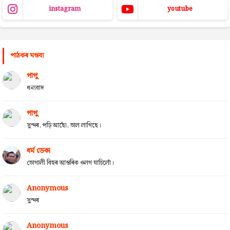
instagram
youtube
পাঠকৰ মন্তব্য
পাপু
ধন্যবাদ
পাপু
সুন্দৰ, পঢ়ি আছোঁ, ভাল লাগিছে।
ধৰ্ম ডেকা
ভোগালী বিহুৰ আন্তৰিক ওলগ যাচিলোঁ।
Anonymous
সুন্দৰ
Anonymous