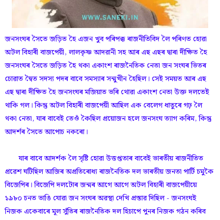
জনসংঘৰ সৈতে জড়িত হৈ এজন খুব পৰিপক্ক ৰাজনীতিবিদ লৈ পৰিণত হোৱা
অটল বিহাৰী বাজপেয়ী, লালকৃষ্ণ আদৱানী সহ আৰ এছ এছৰ দ্বাৰা দীক্ষিত হৈ
জনসংঘৰ সৈতে জড়িত হৈ থকা একাংশ ৰাজনৈতিক নেতা জন সংঘৰ ভিতৰ
চোৱাত দ্বৈত সদস্য পদৰ বাবে সমস্যাৰ সন্মুখীন হৈছিল। সেই সময়ত আৰ এছ
এছ দ্বাৰা দীক্ষিত হৈ জনসংঘৰ মজিয়াত ভৰি থোৱা একাংশ নেতা উক্ত দলতেই
থাকি গল। কিন্তু অটল বিহাৰী বাজপেয়ী আছিল এক বেলেগ ধাতুৰে গঢ় লৈ
থকা নেতা, যাৰ বাবেই তেওঁ কৈছিল প্ৰয়োজন হলে জনসংঘ ত্যাগ কৰিম, কিন্তু
আদৰ্শৰ সৈতে আপোচ নকৰো।
যাৰ বাবে আদৰ্শক লৈ সৃষ্টি হোৱা উত্তপ্ততাৰ বাবেই ভাৰতীয় ৰাজনীতিত
প্ৰৱেশ ঘটিছিল আজিৰ অপ্ৰতিৰোধ্য ৰাজনৈতিক দল ভাৰতীয় জনতা পাৰ্টি চমুকৈ
বিজেপিৰ। বিজেপি দলটোৰ জন্মৰ আগে আগে অটল বিহাৰী বাজপেয়ীয়ে
১৯৮০ চনত ভাঙি যোৱা জন সংঘৰ অৱস্থা দেখি প্ৰস্তাৱ দিছিল - জনসংঘই
নিজক একেবাৰে মূল সুঁতিৰ ৰাজনৈতিক দল হিচাপে পুনৰ নিজক গঠন কৰিব