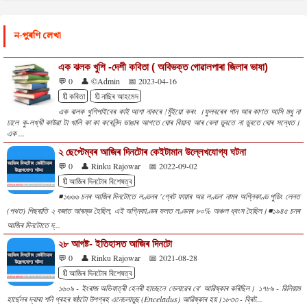
ন-পুৰণি লেখা
এক ঝলক খুশি -দেশী কবিতা ( অবিভক্ত গোৱালপাৰা জিলাৰ ভাষা)
💬 0
👤 ©Admin
📅 2023-04-16
🔖কবিতা
🔖নাছিৰ আহমেদ
এক ঝলক খুশিপাইবেৰ কাই আশা নাকৰে !মুঁইয়ো কৰং ।ফুলবৰেৰ গান আৰ কাণত আসি মধু না
ঢালে কু-লখ্খী কাউৱা টা খালি কা কা কৰেনিন্দ ভাঙাৰ আগতে ঘোৰ বিয়ানা আৰ বেলা ডুবতে না ডুবতে ঘোৰ সন্ধেত।
এক ...
২ ছেপ্টেম্বৰ আজিৰ দিনটোৰ কেইটামান উল্লেখযোগ্য ঘটনা
💬 0
👤 Rinku Rajowar
📅 2022-09-02
🔖আজিৰ দিনটোৰ বিশেষত্ব
◾১৬৬৬ চনৰ আজিৰ দিনটোতে লণ্ডনৰ 'গ্ৰেট ফায়াৰ অৱ লণ্ডন' নামৰ অগ্নিকাণ্ড পুডিং লেনত
(পথত) পিছৰাতি ২ বজাত আৰম্ভ হৈছিল, এই অগ্নিকাণ্ডৰ ফলত লণ্ডনৰ ৮০% অঞ্চল ধ্বংস হৈছিল।◾১৯৪৫ চনৰ
আজিৰ দিনটোতে দ্...
২৮ আগষ্ট- ইতিহাসত আজিৰ দিনটো
💬 0
👤 Rinku Rajowar
📅 2021-08-28
🔖আজিৰ দিনটোৰ বিশেষত্ব
১৬০৯ - ইংৰাজ অভিযাত্ৰী হেনৰী হাডছনে ডেলাৱেৰ বে' আৱিষ্কাৰ কৰিছিল। ১৭৮৯ - ৱিলিয়াম
হাৰ্ছেলৰ দ্বাৰা শনি গ্ৰহৰ ষষ্ঠটো উপগ্ৰহ এনেচলাডুছ (Enceladus) আৱিষ্কাৰ হয়।১৮৩৩ - ব্ৰিট...