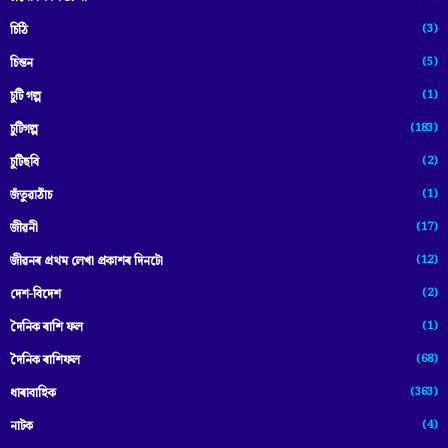
(3)
চিঠি
(5)
চিন্তন
(1)
চুটি গল্প
(183)
চুটিগল্প
(2)
চুটিছবি
(1)
জঁতুৱাঠাঁচ
(17)
জীৱনী
(12)
জীৱনৰ প্ৰথম লেখা প্ৰকাশৰ দিনটো
(2)
দেশ-বিদেশ
(1)
দৈনিক ৰাশি ফল
(68)
দৈনিক ৰাশিফল
(363)
ধাৰাবাহিক
(4)
নাটক