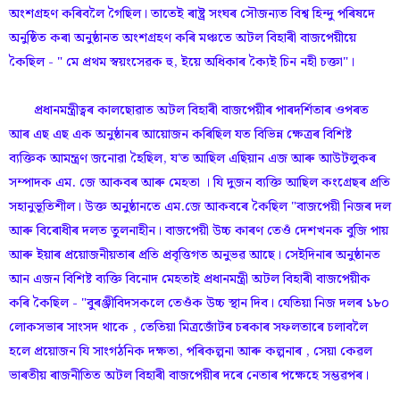
অংশগ্ৰহণ কৰিবলৈ গৈছিল। তাতেই ৰাষ্ট্ৰ সংঘৰ সৌজন্যত বিশ্ব হিন্দু পৰিষদে
অনুষ্ঠিত কৰা অনুষ্ঠানত অংশগ্ৰহণ কৰি মঞ্চতে অটল বিহাৰী বাজপেয়ীয়ে
কৈছিল - " মে প্ৰথম স্বয়ংসেৱক হু, ইয়ে অধিকাৰ ক্যৈই চিন নহী চক্তা"।
প্ৰধানমন্ত্ৰীত্বৰ কালছোৱাত অটল বিহাৰী বাজপেয়ীৰ পাৰদৰ্শিতাৰ ওপৰত
আৰ এছ এছ এক অনুষ্ঠানৰ আয়োজন কৰিছিল যত বিভিন্ন ক্ষেত্ৰৰ বিশিষ্ট
ব্যক্তিক আমন্ত্ৰণ জনোৱা হৈছিল, য'ত আছিল এছিয়ান এজ আৰু আউটলুকৰ
সম্পাদক এম. জে আকবৰ আৰু মেহতা । যি দুজন ব্যক্তি আছিল কংগ্ৰেছৰ প্ৰতি
সহানুভূতিশীল। উক্ত অনুষ্ঠানতে এম.জে আকবৰে কৈছিল "বাজপেয়ী নিজৰ দল
আৰু বিৰোধীৰ দলত তুলনাহীন। বাজপেয়ী উচ্চ কাৰণ তেওঁ দেশখনক বুজি পায়
আৰু ইয়াৰ প্ৰয়োজনীয়তাৰ প্ৰতি প্ৰবৃত্তিগত অনুভৱ আছে। সেইদিনাৰ অনুষ্ঠানত
আন এজন বিশিষ্ট ব্যক্তি বিনোদ মেহতাই প্ৰধানমন্ত্ৰী অটল বিহাৰী বাজপেয়ীক
কৰি কৈছিল - "বুৰঞ্জীবিদসকলে তেওঁক উচ্চ স্থান দিব। যেতিয়া নিজ দলৰ ১৮০
লোকসভাৰ সাংসদ থাকে , তেতিয়া মিত্ৰজোঁটৰ চৰকাৰ সফলতাৰে চলাবলৈ
হলে প্ৰয়োজন যি সাংগঠনিক দক্ষতা, পৰিকল্পনা আৰু কল্পনাৰ , সেয়া কেৱল
ভাৰতীয় ৰাজনীতিত অটল বিহাৰী বাজপেয়ীৰ দৰে নেতাৰ পক্ষেহে সম্ভৱপৰ।