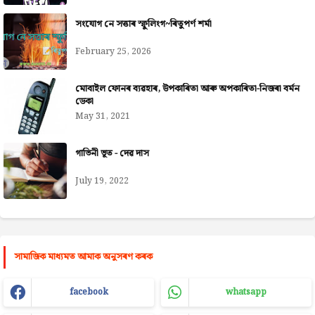
সংযোগ নে সত্তাৰ স্ফুলিংগ~ৰিতুপৰ্ণ শৰ্মা
February 25, 2026
মোবাইল ফোনৰ ব্যৱহাৰ, উপকাৰিতা আৰু অপকাৰিতা-নিজৰা বৰ্মন
ডেকা
May 31, 2021
গাভিনী ভূত - দেৱ দাস
July 19, 2022
সামাজিক মাধ্যমত আমাক অনুসৰণ কৰক
facebook
whatsapp