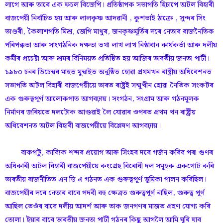
লাগে আৰু তাৰে এক ফচল বিজেপি। প্ৰতিষ্ঠাপক সভাপতি হিচাপে অটল বিহাৰী
বাজপেয়ী নিৰ্বাচিত হয় আৰু লালকৃষ্ণ আদৱানী , কুশভাই ঠাক্ৰে , সুন্দৰ সিং
ভাণ্ডৰী, কৈলাশপতি মিশ্ৰ, জেপি মাথুৰ, জনকৃষ্ণমূৰ্তিৰ দৰে নেতাৰ ৰাজনৈতিক
পৰিপক্কতা আৰু সাংগঠনিক দক্ষতা তথা লাখ লাখ নিষ্ঠাবান কাৰ্যকৰ্তা আৰু দলীয়
কৰ্মীৰ প্ৰচেষ্টা আৰু শ্ৰমৰ বিনিময়ত প্ৰতিষ্ঠিত হয় আজিৰ ভাৰতীয় জনতা পাৰ্টী।
১৯৮০ চনৰ ডিচেম্বৰ মাহত মুম্বাইত অনুষ্ঠিত হোৱা প্ৰথমখন ৰাষ্ট্ৰীয় অধিবেশনত
সভাপতি অটল বিহাৰী বাজপেয়ীয়ে ভাৰত ৰাষ্ট্ৰই সন্মুখীন হোৱা নৈতিক সংকটৰ
এক গুৰুত্বপূৰ্ণ আলোকপাত আগবঢ়ায়। সংগঠন, সংগ্ৰাম আৰু গঠনমূলক
নিৰ্মাণৰ জৰিয়তে দলটোক আগুৱাই লৈ যোৱাৰ ওপৰত প্ৰথম খন ৰাষ্ট্ৰীয়
অধিবেশনত অটল বিহাৰী বাজপেয়ীয়ে বিশ্লেষণ আগবঢ়ায়।
বাকপটু, কাব্যিক শব্দৰ প্ৰয়োগ আৰু সিংহৰ দৰে গৰ্জন কৰিব পৰা গুণৰ
অধিকাৰী অটল বিহাৰী বাজপেয়ীয়ে কংগ্ৰেছ বিৰোধী দল সমূহক একগোট কৰি
ভাৰতীয় ৰাজনীতিত এন ডি এ গঠনত এক গুৰুত্বপূৰ্ণ ভূমিকা পালন কৰিছিল।
বাজপেয়ীৰ দৰে নেতাৰ বাবে পদবী বহু ক্ষেত্ৰত গুৰুত্বপূৰ্ণ নাছিল, গুৰুত্ব পূৰ্ণ
আছিল তেওঁৰ বাবে দলীয় আদৰ্শ আৰু তাক জনগণৰ মাজত গ্ৰহণ যোগ্য কৰি
তোলা। ইয়াৰ বাবে ভাৰতীয় জনতা পাৰ্টী গঠনৰ কিছু আগলৈ আমি ঘূৰি যাব