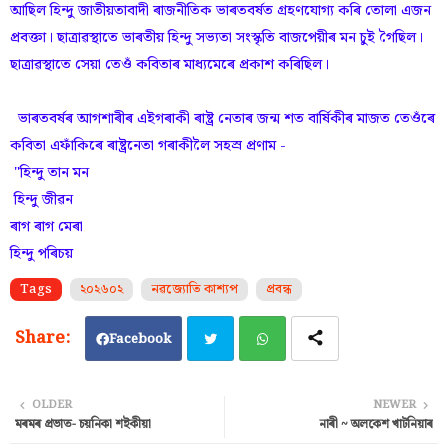
আছিল হিন্দু জাতীয়তাবাদী ৰাজনীতিক ভাৰতবৰ্ষত গ্ৰহণযোগ্য কৰি তোলা এজন
প্ৰবক্তা। ছাত্ৰাৱস্থাতে ভাৰতীয় হিন্দু সভ্যতা সংস্কৃতি বাজপেয়ীৰ মন চুই গৈছিল।
ছাত্ৰাৱস্থাতে সেয়া তেওঁ কবিতাৰ মাধ্যমেৰে প্ৰকাশ কৰিছিল।
ভাৰতবৰ্ষৰ আগশাৰীৰ এইগৰাকী ৰাষ্ট্ৰ নেতাৰ জন্ম শত বাৰ্ষিকীৰ মাজত তেওঁৰে
কবিতা এফাঁকিৰে ৰাষ্ট্ৰনেতা গৰাকীলৈ সহস্ৰ প্ৰণাম -
"হিন্দু তান মন
হিন্দু জীৱন
ৰাগ ৰাগ মেৰা
হিন্দু পৰিচয়
Tags
২০২৬০২
নৱজ্যোতি কাশ্যপ
প্ৰবন্ধ
Facebook
Twi
Wh
OLDER
NEWER
মৰমৰ প্ৰভাত- চয়নিকা শ‌ইকীয়া
নাৰী ~ অলকেশ খাটনিয়াৰ
tter
ats