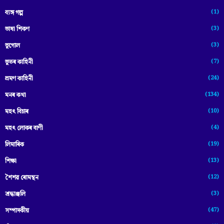
(1)
ব্যঙ্গ গল্প
(3)
ভাষা শিকণ
(3)
ভূগোল
(7)
ভূতৰ কাহিনী
(24)
ভ্ৰমণ কাহিনী
(134)
মনৰ কথা
(10)
মহৎ বিচাৰ
(4)
মহৎ লোকৰ বাণী
(19)
লিমাৰিক
(13)
শিক্ষা
(12)
শৈশৱ ৰোমন্থন
(3)
শ্ৰদ্ধাঞ্জলি
(47)
সম্পাদকীয়