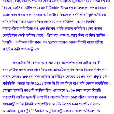
হৈছিল , সেই সময়ত তেওঁৰে এজন দলীয় সতীৰ্থক সুধিছিল চহৰৰ উত্তম জেলৰ
বিষয়ে, তেতিয়া সতীৰ্থ জনে মাথোঁ কৈছিল উত্তম জেল নাথাকে, জেল বিৰক্ত।
এমাহ কাৰাগাৰত থকা সময়ত অটলজীয়ে "নিজকে বন্দী কবি" বুলি অভিহিত
কৰি কবিতা লিখি জেলৰ ভিতৰত সময় পাৰ কৰিছিল । অটল বিহাৰী
বাজপেয়ীয়ে কবি হিচাপেও এক বিশেষ খ্যাতি অৰ্জন কৰিছিল। তেখেতেৰ
কেইটামান শ্ৰেষ্ঠ কবিতা হৈছে - গীত নয়া গাতা হু, আউ ফিৰ চে দিয়া জালিন
ইত্যাদি । কবিতাৰ প্ৰতি থকা এক সুনামৰ বাবেও অটল বিহাৰী বাজপেয়ীয়ে
পাইছিল কবি প্ৰধানমন্ত্ৰী নাম।
কলেজীয়া দিনৰ পৰা আৰ এছ এছৰ সংস্পৰ্শত থকা অটল বিহাৰী
বাজপেয়ীক দলৰ সকলোৰে ভিতৰত আনতকৈ পৃথক ৰূপত নিজক উপস্থাপন
কৰাৰ ক্ষেত্ৰত এক কৌশল আছিল অৰ্থনীতিৰ ক্ষেত্ৰত তেওঁৰ থকা প্ৰকৃত সোঁ -
পন্থীস্থিতি। সহজ অৰ্থত ১৯৯১ চনত পি ভি নৰ সিংহ ৰাও যদি দেশৰ অৰ্থনীতিৰ
ক্ষেত্ৰত দূৰদৰ্শী কাণ্ডাৰী আছিল ঠিক একেদৰে ১৯৯৮ চনত অটল বিহাৰী
বাজপেয়ী আছিল দূৰদৰ্শী কাণ্ডাৰী। আদৰ্শৰ সৈতে কোনোদিনে আপোচ নকৰা
প্ৰধানমন্ত্ৰী অটল বিহাৰী বাজপেয়ীয়ে আনকি ২০০০ চনৰ ছেপ্টেম্বৰ মাহত
আমেৰিকা যুক্তৰাষ্ট্ৰৰ নিউয়ৰ্কত অনুষ্ঠিত ৰাষ্ট্ৰ সংঘৰ সাধাৰণ অধিবেশনত