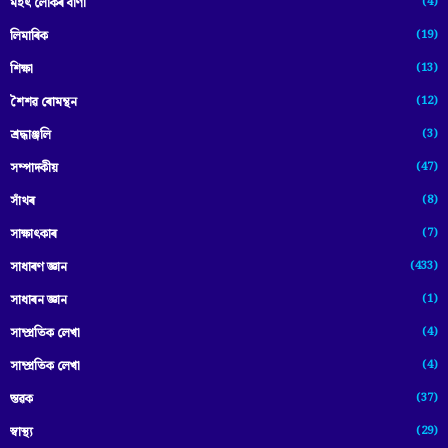
(4)
মহৎ লোকৰ বাণী
(19)
লিমাৰিক
(13)
শিক্ষা
(12)
শৈশৱ ৰোমন্থন
(3)
শ্ৰদ্ধাঞ্জলি
(47)
সম্পাদকীয়
(8)
সাঁথৰ
(7)
সাক্ষাৎকাৰ
(433)
সাধাৰণ জ্ঞান
(1)
সাধাৰন জ্ঞান
(4)
সাম্প্রতিক লেখা
(4)
সাম্প্ৰতিক লেখা
(37)
স্তৱক
(29)
স্বাস্থ্য