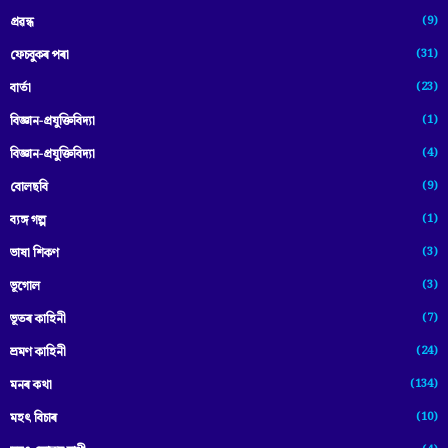
(9)
প্ৰৱন্ধ
(31)
ফেচবুকৰ পৰা
(23)
বাৰ্তা
(1)
বিজ্ঞান-প্রযুক্তিবিদ্যা
(4)
বিজ্ঞান-প্ৰযুক্তিবিদ্যা
(9)
বোলছবি
(1)
ব্যঙ্গ গল্প
(3)
ভাষা শিকণ
(3)
ভূগোল
(7)
ভূতৰ কাহিনী
(24)
ভ্ৰমণ কাহিনী
(134)
মনৰ কথা
(10)
মহৎ বিচাৰ