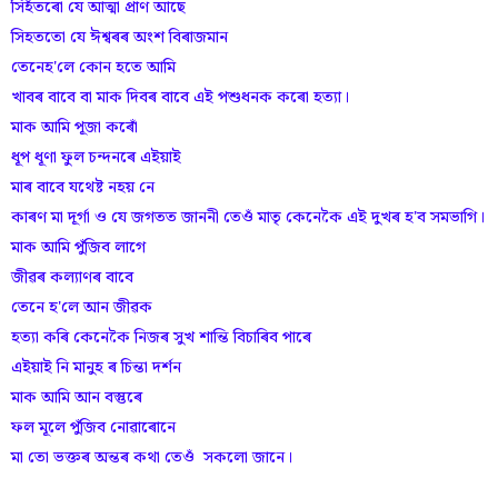
সিহঁতৰো যে আত্মা প্ৰাণ আছে
সিহততো যে ঈশ্বৰৰ অংশ বিৰাজমান
তেনেহ'লে কোন হতে আমি
খাবৰ বাবে বা মাক দিবৰ বাবে এই পশুধনক কৰো হত্যা।
মাক আমি পূজা কৰোঁ
ধূপ ধূণা ফুল চন্দনৰে এইয়াই
মাৰ বাবে যথেষ্ট নহয়‌ নে
কাৰণ মা দূৰ্গা ও যে জগতত জাননী তেওঁ মাতৃ কেনেকৈ এই দুখৰ হ'ব সমভাগি।
মাক আমি পুঁজিব লাগে
জীৱৰ কল্যাণৰ বাবে
তেনে হ'লে আন জীৱক
হত্যা কৰি কেনেকৈ নিজৰ সুখ শান্তি বিচাৰিব পাৰে
এইয়াই নি মানুহ ৰ চিন্তা দৰ্শন
মাক আমি আন বস্তুৰে
ফল মূলে পুঁজিব নোৱাৰোনে
মা তো ভক্তৰ অন্তৰ কথা তেওঁ সকলো জানে।