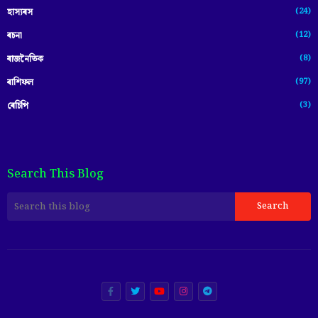
(24)
হাস্যৰস
(12)
ৰচনা
(8)
ৰাজনৈতিক
(97)
ৰাশিফল
(3)
ৰেচিপি
Search This Blog