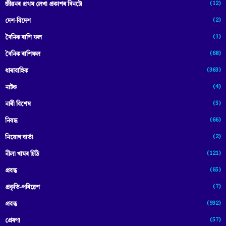
(12)
জীৱনৰ প্ৰথম লেখা প্ৰকাশৰ দিনটো
(2)
দেশ-বিদেশ
(1)
দৈনিক ৰাশি ফল
(68)
দৈনিক ৰাশিফল
(363)
ধাৰাবাহিক
(4)
নাটক
(5)
নাৰী বিশেষ
(66)
নিবন্ধ
(2)
নিয়োগ বাৰ্তা
(121)
নীলা খামৰ চিঠি
(65)
প্রবন্ধ
(7)
প্ৰকৃতি-পৰিৱেশ
(932)
প্ৰবন্ধ
(57)
প্ৰেৰণা