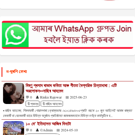
ন-পুৰণি লেখা
বিষ্ণু প্ৰসাদ ৰাভাৰ কবিতা আৰু গীতত বৈপ্লৱিক চিন্তাধাৰা : এটি
অৱলোকন••নাছিৰ আহমেদ
💬 0
👤 Rinku Rajowar
📅 2025-06-23
🔖প্ৰবন্ধ
🔖‌নাছিৰ আহমেদ
▪️নাছিৰ আহমেদ, শিমলাবাৰী গোৱালপাৰা।ভ্ৰাম্যভাষ:-৯১০১৪৬৫৮০৫প্ৰতি বছৰে ২০ জুন আহিলেই আমাৰ ৰাজ্যত
চৰকাৰী বা বেচৰকাৰী ভাৱে বিভিন্ন অনুষ্ঠান-প্ৰতিষ্ঠানত জাকজমকতাৰে বিভিন্ন বৰ্ণাঢ্য কাৰ্যসূচীৰে ব...
১০ মে' ইতিহাসত আজিৰ দিনটো
💬 0
👤 ©Admin
📅 2024-05-10