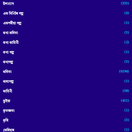
(333)
উপন্যাস
(6)
এক মিনিটৰ গল্প
(1)
একশৰীয়া গল্প
(3)
কথা কবিতা
(2)
কথা কাহিনী
(1)
কথা গল্প
(3)
কথাগল্প
(6194)
কবিতা
(1)
কাব্যগল্প
(38)
কাহিনী
(411)
কুইজ
(1)
কৃতজ্ঞতা
(3)
কৃষি
(1)
কেৰিয়াৰ