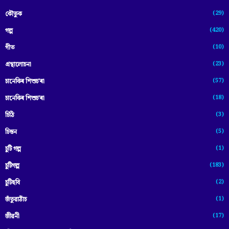
(29)
কৌতুক
(420)
গল্প
(10)
গীত
(23)
গ্ৰন্থালোচনা
(57)
চানেকিৰ শিশুচ'ৰা
(18)
চানেকিৰ শিশুচ’ৰা
(3)
চিঠি
(5)
চিন্তন
(1)
চুটি গল্প
(183)
চুটিগল্প
(2)
চুটিছবি
(1)
জঁতুৱাঠাঁচ
(17)
জীৱনী