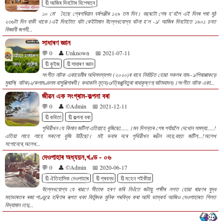
🔖আজিৰ দিনটোৰ বিশেষত্ব
১০ মে' হৈছে গ্ৰেগৰিয়ান বৰ্ষপঞ্জীৰ ১২৯ তম দিন। বছৰটো শেষ হ’বলৈ এই দিনৰ পৰা মুঠ
২৩৬টা দিন বাকী থাকে।এই দিনটোত ঘটা কেইটামান উল্লেখযোগ্য ঘটনা হ'ল -১/ আজিৰ দিনটোতে ১৯০১ চনত
বিজ্ঞানী জগদী...
সাধাৰণ জ্ঞান
💬 0
👤 Unknown
📅 2021-07-11
🔖কুইজ
🔖সাধাৰণ জ্ঞান
সংগীত নাটক একাডেমীৰ অধিসদস্যপদ (২০২০)ৰ বাবে নিৰ্বাচিত হোৱা সকলৰ নাম--১/পিৰাপ্পাকড়ে
মুৰালি( নাটক)২/কলামণ্ডলম বাসুপ্পিশাৰদী ( কথাকলি নৃত্য)৩/ত্ৰিপ্পুনিতুৰা ৰাধাকৃষ্ণণ(ঘাটমবাদন)।সংগীত নাটক একা...
জীৱন এক সংগ্ৰাম-কল্পনা বৰা
💬 0
👤 ©Admin
📅 2021-12-11
🔖কবিতা
🔖কল্পনা বৰা
পৃথিৱীখন যে কিমান জটিল!এতিয়াহে বুজিছো......।মন দিগন্তৰ শেষ পৰ্যায়লৈ দেখোন সমস্যা.....!
এতিয়া লাহে লাহে সকলো বুজি উঠিছো। মই ভবাৰ দৰে পৃথিৱীখন ৰঙীন নহয়,বহুত জটিল...!অলেখ
সপোনেৰে,অলেখ...
দেওপাহাৰ অধ্যয়ন,খণ্ড - ০৬
💬 0
👤 ©Admin
📅 2020-06-17
🔖ঐতিহাসিক দেওপাহাৰ
🔖প্ৰবন্ধ
🔖মহেন শইকীয়া
উল্লেখযোগ্য যে ৰাৱণে সীতাক হৰণ কৰি নিওঁতে জটায়ু পক্ষীৰ লগত হোৱা ৰাৱণৰ যুদ্ধ
মহাভাৰতৰ ৰজা পাণ্ডুৱে হৰিণাৰ ৰূপত থকা কিমিন্দক মুনিক শৰবিদ্ধ কৰা আদি ভাস্কৰ্য আজিও দেওপাহাৰত শিলত
বিদ্যামান ৷তদু...