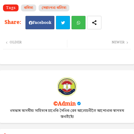
Tags
কবিতা
দেৱাংগনা কলিতা
Facebook
Twi
Wh
OLDER
NEWER
tter
ats
ap
p
©Admin
নমস্কাৰ অসমীয়া সাহিত্যৰ চানেকি দৈনিক ৱেব আলোচনীলৈ আপোনাক স্বাগতম
জনাইছোঁ