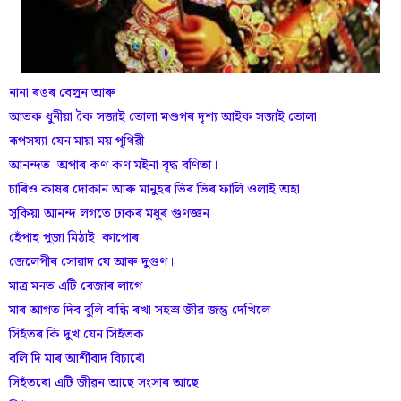
নানা ৰঙৰ বেলুন আৰু
আতক ধুনীয়া কৈ সজাই তোলা মণ্ডপৰ দৃশ্য আইক সজাই তোলা
ৰূপসয্যা যেন মায়া ময় পৃথিৱী।
আনন্দত অপাৰ কণ কণ মইনা বৃদ্ধ বণিতা।
চাৰিও কাষৰ দোকান আৰু মানুহৰ ভিৰ ভিৰ ফালি ওলাই অহা
সুকিয়া আনন্দ লগতে ঢাকৰ মধুৰ গুণজ্ঞন
হেঁপাহ পূজা মিঠাই কাপোৰ
জেলেপীৰ সোৱাদ যে আৰু দুগুণ।
মাত্ৰ মনত এটি বেজাৰ লাগে
মাৰ আগত দিব বুলি বান্ধি ৰখা সহস্ৰ জীৱ জন্তু দেখিলে
সিহঁতৰ কি দুখ যেন সিহঁতক
বলি দি মাৰ আৰ্শীবাদ বিচাৰোঁ
সিহঁতৰো এটি জীৱন আছে সংসাৰ আছে