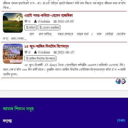
জীৱনৰ প্ৰথম শব্দটোৱেই হ'ল - মা। মা এই পবিত্ৰ শব্দটো উচ্চাৰণ কৰি তাৰ পিছৰে পৰা মানুহে জীৱনত কথা ক'বলৈ
শিকে...
এয়াই সময়-কবিতা~হেমেন হাজৰিকা
💬 0
👤 ©Admin
📅 2021-05-05
🔖কবিতা
🔖হেমেন হাজৰিকা
ভাল ভাল লাগিছে সময়ে নাপাহৰে সময়ৰ কথা । কাক কেতিয়া কেনেকৈ
ক'ত মনত পেলাব ...
১৫ জুন-আজিৰ দিনটোৰ বিশেষত্ব
💬 0
👤 ©Admin
📅 2021-06-15
🔖আজিৰ দিনটোৰ বিশেষত্ব
১৫ জুন (ইংৰাজী: 15 June) হৈছে গ্ৰেগৰিয়ান বৰ্ষপঞ্জীৰ ১৬৬তম (অধিবৰ্ষত ১৬৭তম) দিন।
বছৰ শেষ হ'বলৈ ১৯৯ দিন বাকী থাকে। বুৰঞ্জীৰ পাতত আজিৰ দিনটোৰ কেইটামান উল্লেখযোগ্য ঘটনা হ’ল -▪️আজি
শ্বহীদ কুশল...
আমাৰ শিতান সমূহ
(546)
অণুগল্প