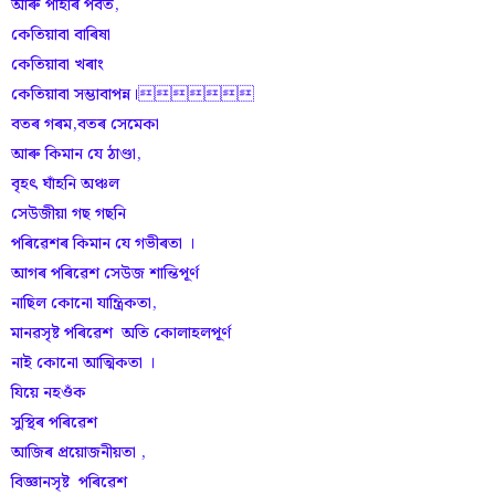
আৰু পাহাৰ পৰ্বত,
কেতিয়াবা বাৰিষা
কেতিয়াবা খৰাং
কেতিয়াবা সম্ভাবাপন্ন।
বতৰ গৰম,বতৰ সেমেকা
আৰু কিমান যে ঠাণ্ডা,
বৃহৎ ঘাঁহনি অঞ্চল
সেউজীয়া গছ গছনি
পৰিৱেশৰ কিমান যে গভীৰতা ।
আগৰ পৰিৱেশ সেউজ শান্তিপূৰ্ণ
নাছিল কোনো যান্ত্ৰিকতা,
মানৱসৃষ্ট পৰিৱেশ অতি কোলাহলপূৰ্ণ
নাই কোনো আত্মিকতা ।
যিয়ে নহওঁক
সুস্থিৰ পৰিৱেশ
আজিৰ প্ৰয়োজনীয়তা ,
বিজ্ঞানসৃষ্ট পৰিৱেশ