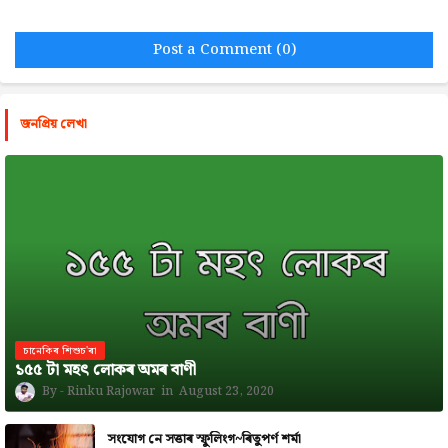
Post a Comment (0)
জনপ্রিয় লেখা
চানেকিৰ শিশুচ'ৰা
১৫৫ টা মহৎ লোকৰ অমৰ বাণী
Rinku Rajowar
August 23, 2020
সংযোগ নে সত্তাৰ স্ফুলিংগ~ৰিতুপৰ্ণ শৰ্মা