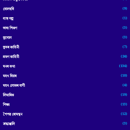
(9)
বোলছবি
(1)
ব্যঙ্গ গল্প
(3)
ভাষা শিকণ
(3)
ভূগোল
(7)
ভূতৰ কাহিনী
(24)
ভ্ৰমণ কাহিনী
(134)
মনৰ কথা
(10)
মহৎ বিচাৰ
(4)
মহৎ লোকৰ বাণী
(19)
লিমাৰিক
(13)
শিক্ষা
(12)
শৈশৱ ৰোমন্থন
(3)
শ্ৰদ্ধাঞ্জলি