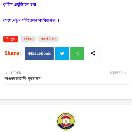
কৃত্ৰিম প্ৰযুক্তিৰে ভৰা
সেয়ে,নতুন পৰিৱেশৰ সংমিশ্ৰণতা ।
Tags
কবিতা
কৰণ উৰাং
Facebook
Twi
Wh
OLDER
NEWER
ফাগুনৰ আবেলি- মৃন্ময় দাস
tter
ats
ap
p