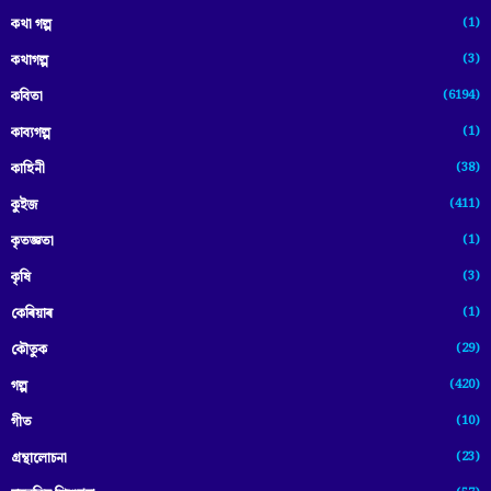
(1)
কথা গল্প
(3)
কথাগল্প
(6194)
কবিতা
(1)
কাব্যগল্প
(38)
কাহিনী
(411)
কুইজ
(1)
কৃতজ্ঞতা
(3)
কৃষি
(1)
কেৰিয়াৰ
(29)
কৌতুক
(420)
গল্প
(10)
গীত
(23)
গ্ৰন্থালোচনা