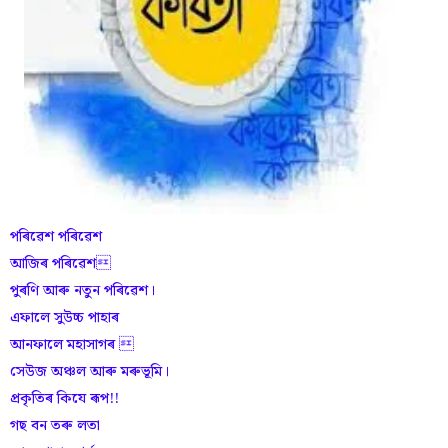
পৰিৱেশ পৰিৱেশ
আজিৰ পৰিৱেশ
পুৰণি আৰু নতুন পৰিৱেশ।
এফালে সুউচ্চ পাহাৰ
আনফালে মহাসাগৰ 
সেউজ অঞ্চল আৰু মৰুভূমি।
প্ৰকৃতিৰ কিযে ৰূপ!!
গছ বন তৰু লতা