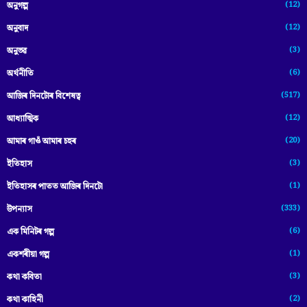
(12)
অনুগল্প
(12)
অনুবাদ
(3)
অনুভৱ
(6)
অৰ্থনীতি
(517)
আজিৰ দিনটোৰ বিশেষত্ব
(12)
আধ্যাত্মিক
(20)
আমাৰ গাওঁ আমাৰ চহৰ
(3)
ইতিহাস
(1)
ইতিহাসৰ পাতত আজিৰ দিনটো
(333)
উপন্যাস
(6)
এক মিনিটৰ গল্প
(1)
একশৰীয়া গল্প
(3)
কথা কবিতা
(2)
কথা কাহিনী