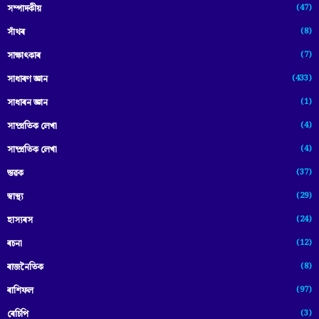
(47)
সম্পাদকীয়
(8)
সাঁথৰ
(7)
সাক্ষাৎকাৰ
(433)
সাধাৰণ জ্ঞান
(1)
সাধাৰন জ্ঞান
(4)
সাম্প্রতিক লেখা
(4)
সাম্প্ৰতিক লেখা
(37)
স্তৱক
(29)
স্বাস্থ্য
(24)
হাস্যৰস
(12)
ৰচনা
(8)
ৰাজনৈতিক
(97)
ৰাশিফল
(3)
ৰেচিপি