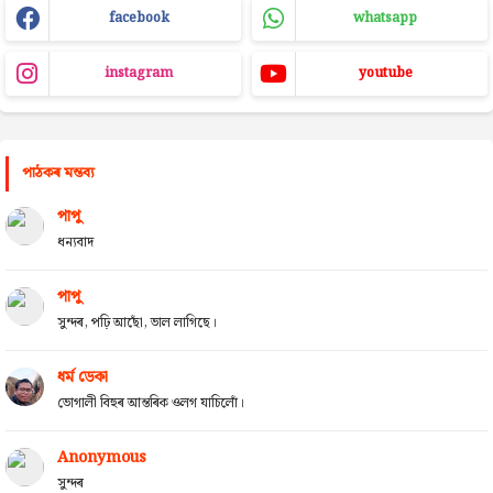
facebook
whatsapp
instagram
youtube
পাঠকৰ মন্তব্য
পাপু
ধন্যবাদ
পাপু
সুন্দৰ, পঢ়ি আছোঁ, ভাল লাগিছে।
ধৰ্ম ডেকা
ভোগালী বিহুৰ আন্তৰিক ওলগ যাচিলোঁ।
Anonymous
সুন্দৰ