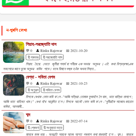
ন-পুৰণি লেখা
পিয়াহ-লৱজ্যোতি দাস
💬 0
👤 Rinku Rajowar
📅 2021-10-20
🔖প্ৰবন্ধ
🔖লৱজ্যোতি দাস
পিয়াহ হৈছে দেহত জুলীয়া পদাৰ্থ বা পনীয়ৰ এক অভাৱ অনুভৱ । এই কথা বিশ্বব্ৰহ্মাণ্ডৰ
সকলোৱে জানে বুজে অনুভৱ কৰিব পাৰে। বতৰ যিমানে শুষ্ক হওঁক অথবা সিক্ত...
বেশ্যা - সবিতা বেগম
💬 0
👤 Rinku Rajowar
📅 2021-10-23
🔖অণুগল্প
🔖সবিতা বেগম
দিপকে ৰেখাক ফোন কৰি ক'লে -"আজি সন্ধিয়া তোমাক ফুৰাবলৈ লৈ যাম , ভাত ৰান্ধিব নালাগে ;
আজি ভাত বাহিৰত খাম।" ৰেখা নথৈ আনন্দিত হ'ল। দিপকে আকৌ ফোন কৰি ক'লে -"ধুনীয়াকৈ সাজোন-কাচোন
কৰিবা , আলমাৰী...
শব্দ
💬 0
👤 Rinku Rajowar
📅 2022-07-14
🔖প্ৰেৰণা
🔖সংযুক্তা দত্ত
মানুহৰ মনৰ ভাৱ - অনুভূতি সমূহক আনৰ আগত প্ৰকাশ কৰা মাধ্যমই হ'ল - শব্দ। মানুহৰ