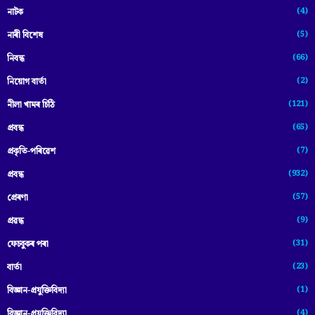
(4)
নাটক
(5)
নাৰী বিশেষ
(66)
নিবন্ধ
(2)
নিয়োগ বাৰ্তা
(121)
নীলা খামৰ চিঠি
(65)
প্রবন্ধ
(7)
প্ৰকৃতি-পৰিৱেশ
(932)
প্ৰবন্ধ
(57)
প্ৰেৰণা
(9)
প্ৰৱন্ধ
(31)
ফেচবুকৰ পৰা
(23)
বাৰ্তা
(1)
বিজ্ঞান-প্রযুক্তিবিদ্যা
(4)
বিজ্ঞান-প্ৰযুক্তিবিদ্যা