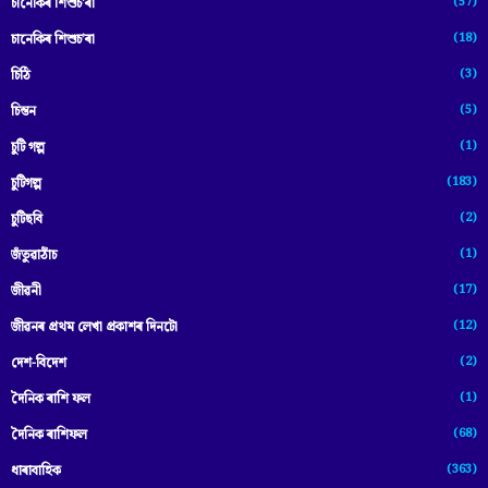
(57)
চানেকিৰ শিশুচ'ৰা
(18)
চানেকিৰ শিশুচ’ৰা
(3)
চিঠি
(5)
চিন্তন
(1)
চুটি গল্প
(183)
চুটিগল্প
(2)
চুটিছবি
(1)
জঁতুৱাঠাঁচ
(17)
জীৱনী
(12)
জীৱনৰ প্ৰথম লেখা প্ৰকাশৰ দিনটো
(2)
দেশ-বিদেশ
(1)
দৈনিক ৰাশি ফল
(68)
দৈনিক ৰাশিফল
(363)
ধাৰাবাহিক