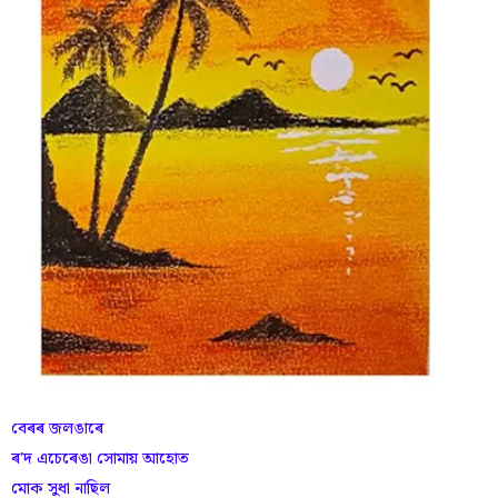
বেৰৰ জলঙাৰে
ৰ'দ এচেৰেঙা সোমায় আহোত
মোক সুধা নাছিল