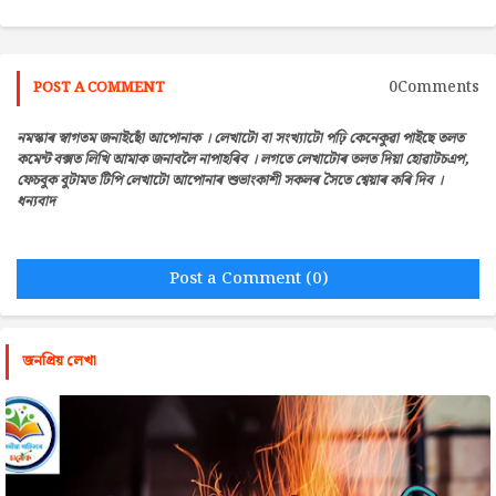
0Comments
POST A COMMENT
নমস্কাৰ স্বাগতম জনাইছোঁ আপোনাক । লেখাটো বা সংখ্যাটো পঢ়ি কেনেকুৱা পাইছে তলত
কমেন্ট বক্সত লিখি আমাক জনাবলৈ নাপাহৰিব । লগতে লেখাটোৰ তলত দিয়া হোৱাটচএপ,
ফেচবুক বুটামত টিপি লেখাটো আপোনাৰ শুভাংকাশী সকলৰ সৈতে শ্বেয়াৰ কৰি দিব ।
ধন্যবাদ
Post a Comment (0)
জনপ্রিয় লেখা