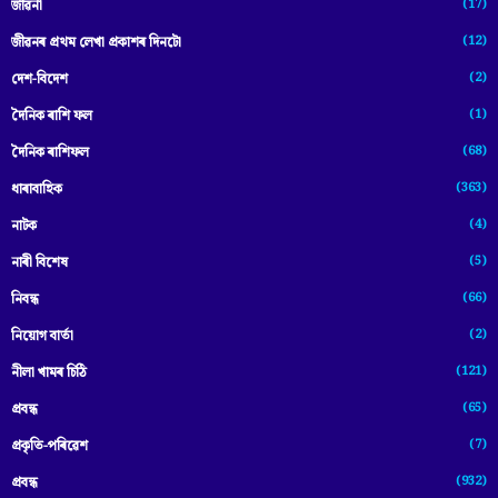
(17)
জীৱনী
(12)
জীৱনৰ প্ৰথম লেখা প্ৰকাশৰ দিনটো
(2)
দেশ-বিদেশ
(1)
দৈনিক ৰাশি ফল
(68)
দৈনিক ৰাশিফল
(363)
ধাৰাবাহিক
(4)
নাটক
(5)
নাৰী বিশেষ
(66)
নিবন্ধ
(2)
নিয়োগ বাৰ্তা
(121)
নীলা খামৰ চিঠি
(65)
প্রবন্ধ
(7)
প্ৰকৃতি-পৰিৱেশ
(932)
প্ৰবন্ধ