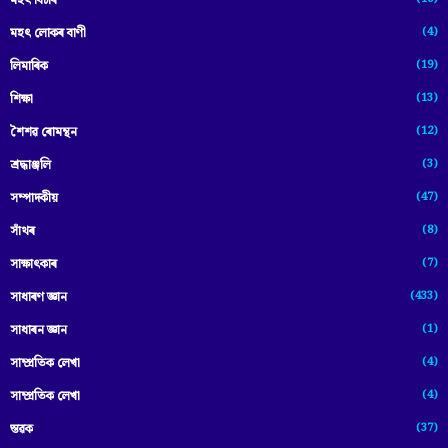
মহৎ বিচাৰ
(4)
মহৎ লোকৰ বাণী
(19)
লিমাৰিক
(13)
শিক্ষা
(12)
শৈশৱ ৰোমন্থন
(3)
শ্ৰদ্ধাঞ্জলি
(47)
সম্পাদকীয়
(8)
সাঁথৰ
(7)
সাক্ষাৎকাৰ
(433)
সাধাৰণ জ্ঞান
(1)
সাধাৰন জ্ঞান
(4)
সাম্প্রতিক লেখা
(4)
সাম্প্ৰতিক লেখা
(37)
স্তৱক