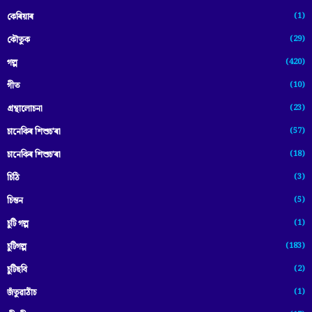
(1)
কেৰিয়াৰ
(29)
কৌতুক
(420)
গল্প
(10)
গীত
(23)
গ্ৰন্থালোচনা
(57)
চানেকিৰ শিশুচ'ৰা
(18)
চানেকিৰ শিশুচ’ৰা
(3)
চিঠি
(5)
চিন্তন
(1)
চুটি গল্প
(183)
চুটিগল্প
(2)
চুটিছবি
(1)
জঁতুৱাঠাঁচ