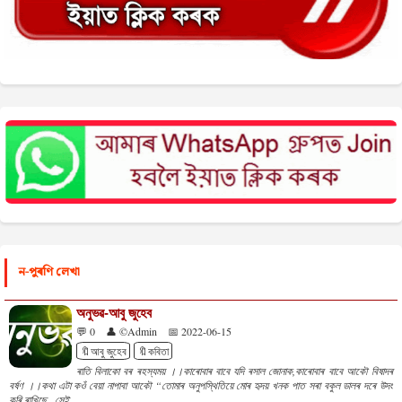
ন-পুৰণি লেখা
অনুভৱ-আবু জুহেব
💬 0
👤 ©Admin
📅 2022-06-15
🔖আবু জুহেব
🔖কবিতা
ৰাতি বিলাকো বৰ ৰহস্যময় ।।কাৰোবাৰ বাবে যদি ৰসাল জোনাক,কাৰোবাৰ বাবে আকৌ বিষাদৰ
বৰ্ষণ ।।কথা এটা কওঁ বেয়া নাপাবা আকৌ “তোমাৰ অনুপস্থিতিয়ে মোৰ হৃদয় খনক পাত সৰা বকুল ডালৰ দৰে উদং
কৰি ৰাখিছে , সেই...