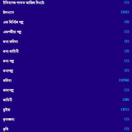
(1)
ইতিহাসৰ পাতত আজিৰ দিনটো
(333)
উপন্যাস
(6)
এক মিনিটৰ গল্প
(1)
একশৰীয়া গল্প
(3)
কথা কবিতা
(2)
কথা কাহিনী
(1)
কথা গল্প
(3)
কথাগল্প
(6194)
কবিতা
(1)
কাব্যগল্প
(38)
কাহিনী
(411)
কুইজ
(1)
কৃতজ্ঞতা
(3)
কৃষি