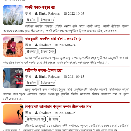
শাৰদী শৰত-পল্লৱ ৰয়
💬 0
👤 Rinku Rajowar
📅 2022-10-03
🔖কবিতা
🔖পল্লৱ ৰয়
আহিনৰ ৰজনীৰ আন্ধাৰ হেঁচুকি ধৰালৈ নামি আহে শাৰদী শৰত, মায়াবী নীলিমাক মাতাল
কৰেজাকৰুৱা মলয়াৰ মৃদুল হিল্লোলত। শাৰদী ৰাণীৰ ৰূপৰ পৰশপূৰ্ণিমাৰ স্নিগ্ধ আকাশত ভাঁহে, জোনাকৰ জ...
ৰাজকুমাৰী সৰগলৈ যাওঁ ব'লা - হৃদয় বৈশ্য
💬 0
👤 ©Admin
📅 2023-06-24
🔖কবিতা
🔖হৃদয় বৈশ্য
সৰগত খেলিম বলাআমাৰ প্ৰেমৰ লুকা-ভাকু ।মোৰ স্বপ্নশীল ৰাজ্যৰতুমি যেন ৰাজকুমাৰী আৰু মই
ৰাজকোঁৱৰ।বলা না যাওঁ সৰগত দুয়ো মিলি প্ৰেমৰ আবাসস্থল সাজো।সৰা পাতত লিখিম কবিতা । ...
অচিনাকি ভাৱনা-টোলন তছা
💬 0
👤 Rinku Rajowar
📅 2021-09-15
🔖কবিতা
🔖টোলন তছা
দুচকু জপালেই মনৰ অজানিতেইবুকুৰ আলি কেকুঁৰীতএটি অচিনাকি ভাৱনাই আমনিদায়ক যাত্ৰা
আৰম্ভ কৰে।দুখৰ চোতালত শ্ৰাদ্ধ নপতাএবুকু কুমলীয়া নিভাঁজ আশাবোৰ বিষাদৰ আকাশত তৰা হৈ ফুলে
যেতিয়াজোনাক ন...
বিশ্বাসেই আপোনাৰ প্ৰকৃত সম্পদ-নীলোৎপল নাথ
💬 0
👤 ©Admin
📅 2023-06-25
🔖নীলোৎপল নাথ
🔖প্রবন্ধ
জীৱনটো এনেকুৱাই হয় কেতিয়াবা হাঁহি, কেতিয়াবা কান্দোন, কেতিয়াবা হেৰুৱাৰ বেদনা, কেতিয়াবা
পোৱাৰ আনন্দ । সকলোৱে কোৱা শুনিছিলো যে সময়ৰ লগত মানুহবোৰ হেনো সলনি হৈ যায়, লাহে লাহে প্ৰ...