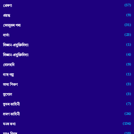
(57)
প্ৰেৰণা
(9)
প্ৰৱন্ধ
(31)
ফেচবুকৰ পৰা
(23)
বাৰ্তা
(1)
বিজ্ঞান-প্রযুক্তিবিদ্যা
(4)
বিজ্ঞান-প্ৰযুক্তিবিদ্যা
(9)
বোলছবি
(1)
ব্যঙ্গ গল্প
(3)
ভাষা শিকণ
(3)
ভূগোল
(7)
ভূতৰ কাহিনী
(24)
ভ্ৰমণ কাহিনী
(134)
মনৰ কথা
(10)