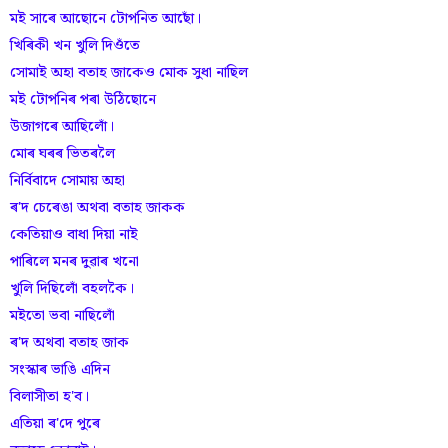
মই সাৰে আছোনে টোপনিত আছোঁ।
খিৰিকী খন খুলি দিওঁতে
সোমাই অহা বতাহ জাকেও মোক সুধা নাছিল
মই টোপনিৰ পৰা উঠিছোনে
উজাগৰে আছিলোঁ।
মোৰ ঘৰৰ ভিতৰলৈ
নিৰ্বিবাদে সোমায় অহা
ৰ'দ চেৰেঙা অথবা বতাহ জাকক
কেতিয়াও বাধা দিয়া নাই
পাৰিলে মনৰ দুৱাৰ খনো
খুলি দিছিলোঁ বহলকৈ।
মইতো ভবা নাছিলোঁ
ৰ'দ অথবা বতাহ জাক
সংস্কাৰ ভাঙি এদিন
বিলাসীতা হ'ব।
এতিয়া ৰ'দে পুৰে