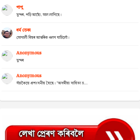
পাপু
সুন্দৰ, পঢ়ি আছোঁ, ভাল লাগিছে।
ধৰ্ম ডেকা
ভোগালী বিহুৰ আন্তৰিক ওলগ যাচিলোঁ।
Anonymous
সুন্দৰ
Anonymous
সঁচাকৈয়ে প্ৰশংসনীয় হৈছে। "অসমীয়া সাহিত্য চ...