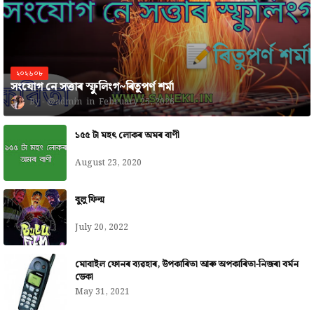
২০২৬০৮
সংযোগ নে সত্তাৰ স্ফুলিংগ~ৰিতুপৰ্ণ শৰ্মা
@admin
February 25, 2026
১৫৫ টা মহৎ লোকৰ অমৰ বাণী
August 23, 2020
বুলু ফিল্ম
July 20, 2022
মোবাইল ফোনৰ ব্যৱহাৰ, উপকাৰিতা আৰু অপকাৰিতা-নিজৰা বৰ্মন
ডেকা
May 31, 2021