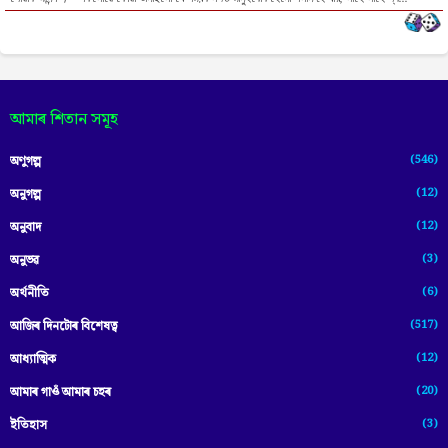
আমাৰ শিতান সমূহ
(546)
অণুগল্প
(12)
অনুগল্প
(12)
অনুবাদ
(3)
অনুভৱ
(6)
অৰ্থনীতি
(517)
আজিৰ দিনটোৰ বিশেষত্ব
(12)
আধ্যাত্মিক
(20)
আমাৰ গাওঁ আমাৰ চহৰ
(3)
ইতিহাস