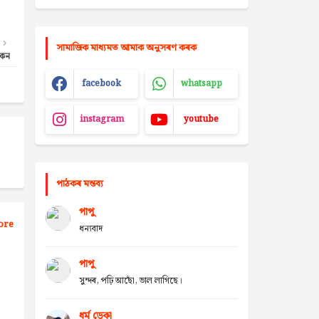
সামাজিক মাধ্যমত আমাক অনুসৰণ কৰক
ুকন
facebook
whatsapp
instagram
youtube
পাঠকৰ মন্তব্য
পাপু
ore
ধন্যবাদ
পাপু
সুন্দৰ, পঢ়ি আছোঁ, ভাল লাগিছে।
ধৰ্ম ডেকা