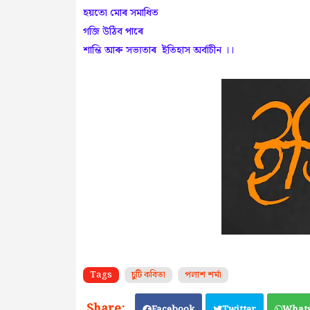
হয়তো মোৰ সমাধিত
গজি উঠিব পাৰে
শান্তি আৰু সভ্যতাৰ ইতিহাস অৰ্বাচীন ।।
Tags
চুটি কবিতা
পলাশ শৰ্মা
Facebook
Twitter
What