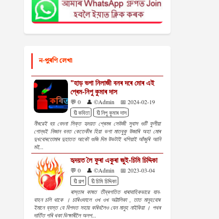
ন-পুৰণি লেখা
"হাড় ভগা নিলাজী বনৰ দৰে মোৰ এই
প্ৰেম-নিপু কুমাৰ দাস
💬 0
👤 ©Admin
📅 2024-02-19
🔖কবিতা
🔖নিপু কুমাৰ দাস
নীৰৱেই বয় বেদনা সিক্ত হৃদয়ত প্ৰেমৰ সেউজী সুবাস গুটি ফুলীয়া
গোন্ধই নিজান বনত কেতেকীৰ হিয়া ভগা মাতবুকু উজাৰি অহা মোৰ
দুখবোৰতোমাৰ দুহাতত আকৌ গুজি দিম উভটাই থপিয়াই আঁজুৰি আনি
মই...
হৃদয়ত লৈ ফুৰা একুৰা জুই-চিমি চিদ্দিকা
💬 0
👤 ©Admin
📅 2023-03-04
🔖গল্প
🔖চিমি চিদ্দিকা
ৰাস্তাৰ কাষত তীব্ৰগতিত ধাৰাবাহিকভাৱে যান-
বাহন চলি থাকে । চাৰিওফালে ওখ ওখ অট্টালিকা , তাত মানুহবোৰ
ইমানে ব্যস্ত যে বিপদত সহায় কৰিবলৈও যেন মানুহ নাইকিয়া । পথৰ
দাতিঁত পৰি থকা ভিক্ষাৰীলৈ অলপ...