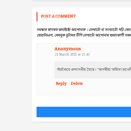
POST A COMMENT
নমস্কাৰ স্বাগতম জনাইছোঁ আপোনাক । লেখাটো বা সংখ্যাটো পঢ়ি কেন
হোৱাটচএপ, ফেচবুক বুটামত টিপি লেখাটো আপোনাৰ শুভাংকাশী সকলৰ 
Anonymous
21 March 2025 at 21:43
সঁচাকৈয়ে প্ৰশংসনীয় হৈছে। "অসমীয়া সাহিত্য চা
Reply
Delete