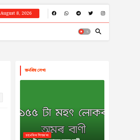
August 8, 2026
জনপ্রিয় লেখা
চানেকিৰ শিশুচ'ৰা