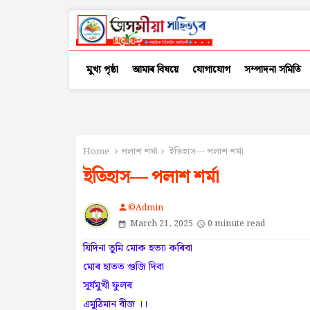
মুখ্য পৃষ্ঠা
আমাৰ বিষয়ে
যোগাযোগ
সম্পাদনা সমিতি
Home
পলাশ শৰ্মা
ইতিহাস— পলাশ শৰ্মা
ইতিহাস— পলাশ শৰ্মা
©Admin
person
March 21, 2025
0 minute read
যিদিনা তুমি মোক হত্যা কৰিবা
মোৰ হাতত গুজি দিবা
সূৰ্যমুখী ফুলৰ
এমুঠিমান বীজ ।।