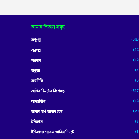
আমাৰ শিতান সমূহ
(546
অণুগল্প
(12
অনুগল্প
(12
অনুবাদ
(3
অনুভৱ
(6
অৰ্থনীতি
(517
আজিৰ দিনটোৰ বিশেষত্ব
(12
আধ্যাত্মিক
(20
আমাৰ গাওঁ আমাৰ চহৰ
(3
ইতিহাস
(1
ইতিহাসৰ পাতত আজিৰ দিনটো