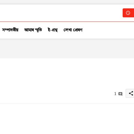
সম্পাদকীয়
আমাৰ স্মৃতি
ই-গ্ৰন্থ
লেখা প্ৰেৰণ
1
share