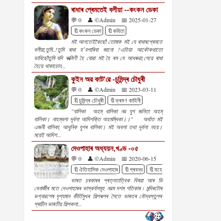
ৰাধাৰ প্ৰেমতেই বলীয়া --কংকন ডেকা
💬 0
👤 ©Admin
📅 2025-01-27
🔖কংকন ডেকা
🔖কবিতা
মই আগতেইকৈছোঁ তোমাক মই যে ৰাধাৰপ্ৰেমতে
বলীয়া,তুমি..!তুমি ৰাধা হʼবপাৰিবা জানো ?এতিয়া আকৌকথাতো
ভাবিছোঁতুমি যদি ৰুক্মিণী হৈ যোৱা মই হৈ ৰম যে আধৰুৱা;সেয়ে ৰাধা
হৈয়ে থাকাচোন...
কুইন অৱ কাট'ৱে -চুমিন্দ্ৰ চৌধুৰী
💬 0
👤 ©Admin
📅 2023-03-11
🔖চুমিন্দ্ৰ চৌধুৰী
🔖ভ্ৰমণ কাহিনী
"বালিকা অহম্ বালিকা নৱ যুগ জনিতা অহম্
বালিকা। নাহম্বলা দূৰ্বলা আদিশক্তি অহমম্বিকা।।" অৰ্থাত মই
এজনী বালিকা, আধুনিক যুগৰ বালিকা। মই অবলা তথা দূৰ্বলা নহয়।
ময়েই আদিশ...
দেওপাহাৰ অধ্যয়ন,খণ্ড -০৫
💬 0
👤 ©Admin
📅 2020-06-15
🔖ঐতিহাসিক দেওপাহাৰ
🔖প্ৰবন্ধ
🔖মহেন শইকীয়া
ভাৰত চৰকাৰৰ প্ৰত্নতাত্বিক বিষয়া আৰ ডি
বেনাৰ্জীৰ মতে দেওপাহাৰৰ ভাস্কৰ্যসমূহ নৱম দশম শতিকাৰ ৷ মন্দিৰটোৰ
ভগ্নাৱশেষ দৃশ্যমান কীৰ্তিমুখৰ শিল্পৰূপৰ সৈতে ভাৰতৰ বৌদ্ধস্তুপৰ
প্ৰাচীন ভাৰতীয় শিল্পকলা...