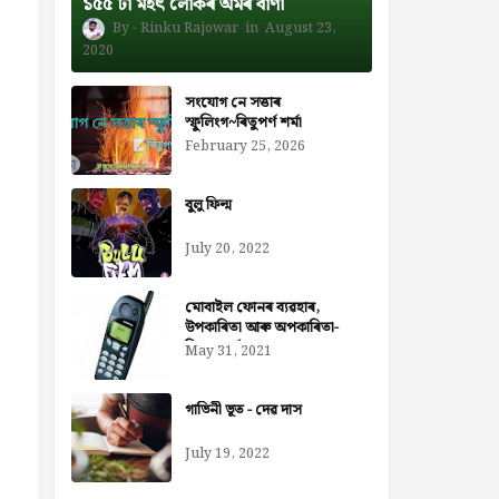
১৫৫ টা মহৎ লোকৰ অমৰ বাণী
Rinku Rajowar
August 23,
2020
সংযোগ নে সত্তাৰ
স্ফুলিংগ~ৰিতুপৰ্ণ শৰ্মা
February 25, 2026
বুলু ফিল্ম
July 20, 2022
মোবাইল ফোনৰ ব্যৱহাৰ,
উপকাৰিতা আৰু অপকাৰিতা-
নিজৰা বৰ্মন ডেকা
May 31, 2021
গাভিনী ভূত - দেৱ দাস
July 19, 2022