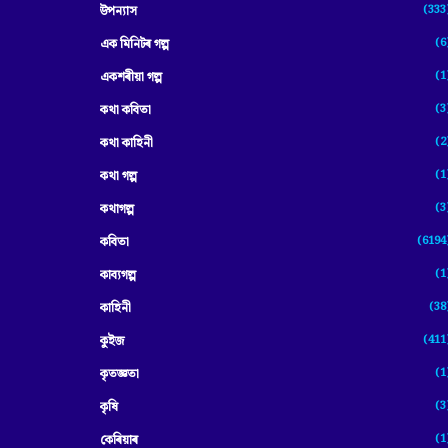
(333
উপন্যাস
(6
এক মিনিটৰ গল্প
(1
একশৰীয়া গল্প
(3
কথা কবিতা
(2
কথা কাহিনী
(1
কথা গল্প
(3
কথাগল্প
(6194
কবিতা
(1
কাব্যগল্প
(38
কাহিনী
(411
কুইজ
(1
কৃতজ্ঞতা
(3
কৃষি
(1
কেৰিয়াৰ