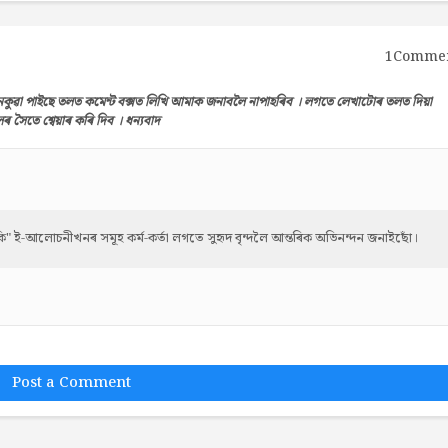
1Comme
েকুৱা পাইছে তলত কমেন্ট বক্সত লিখি আমাক জনাবলৈ নাপাহৰিব । লগতে লেখাটোৰ তলত দিয়া
সৈতে শ্বেয়াৰ কৰি দিব । ধন্যবাদ
নেকি" ই-আলোচনীখনৰ সমূহ কৰ্ম-কৰ্তা লগতে সুহৃদ বৃন্দলৈ আন্তৰিক অভিনন্দন জনাইছোঁ।
Post a Comment