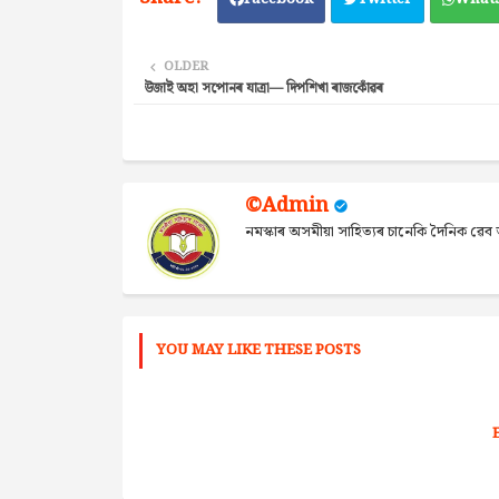
OLDER
উজাই অহা সপোনৰ যাত্ৰা— দিপশিখা ৰাজকোঁৱৰ
©Admin
নমস্কাৰ অসমীয়া সাহিত্যৰ চানেকি দৈনিক ৱ
YOU MAY LIKE THESE POSTS