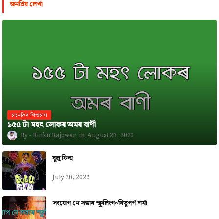
জনপ্রিয় লেখা
চানেকিৰ শিশুচ'ৰা
১৫৫ টা মহৎ লোকৰ অমৰ বাণী
Rinku Rajowar
August 23, 2020
বুলু ফিল্ম
July 20, 2022
সংযোগ নে সত্তাৰ স্ফুলিংগ~ৰিতুপৰ্ণ শৰ্মা