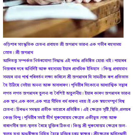
ওড়িশাৰ সাংস্কৃতিক চেতনা প্ৰবাহত শ্ৰী জগন্নাথ ভাৱনা এক গভীৰ ৰহস্যময়
স্ৰোত। শ্ৰী জগন্নাথ
আদিতত্ত্ব সম্পৰ্কত নিৰ্ভৰযোগ্য সিদ্ধান্ত এই পৰ্যন্ত প্ৰতিষ্ঠিত হোৱা নাই। পাহাৰৰ
নিজৰাৰ দৰে অনিৰ্দিষ্ট আৰু ৰহস্যময় ইয়াৰ প্ৰাথমিক ইতিহাস ।‌ কিন্তু প্ৰবাহমান
সময়ৰ নানা পাৰ্শ্ব পৰিবৰ্তন লক্ষ্য কৰিলে শ্ৰী জগন্নাথৰ যি সামগ্ৰীক ৰূপ প্ৰতিভাত
হৈ উঠিছে সেইয়া অনন্য আৰু অসাধাৰণ। পৃথিৱীৰ যিকোনো আধ্যাত্মিক সত্বাৰ
লগত লগত জগন্নাথৰ তুলনা বা বৈশিষ্ট অতুলনীয়। ইয়াৰ কাৰণ জগন্নাথৰ ভাৱনা
এক স্থান,এক কাল,এক পাত্ৰ সীমিত ধৰ্ম ধাৰণা নহয়।ই এক স্বয়ংসম্পুৰ্ণ বিশ্ব
চেতনা। চিৰন্তন সমন্ধয় প্ৰতীক ভাৱেৰে প্ৰতিষ্ঠিত। এই ক্ষেত্ৰত সৃষ্টি,স্থিতি,প্ৰলয়ৰ
কেন্দ্ৰ বিন্দু। পৃথিৱীৰ সমষ্ট তীৰ্থ পুৰুষোত্তম ক্ষেত্ৰত একীভূত।গঙ্গা আৰু
বাৰাণসীৰ জল-স্থলত ৰৈছে মুক্তিৰ ঠিকনা। কিন্তু শ্ৰী পুৰুষোত্তম ক্ষেত্ৰৰ জল-
স্থলত তথা অন্তৰীক্ষত নিহিত হৈছে মুক্তিৰ চৰম স্বাক্ষৰ। শ্ৰীক্ষেত্ৰৰ অবিসম্বাদী