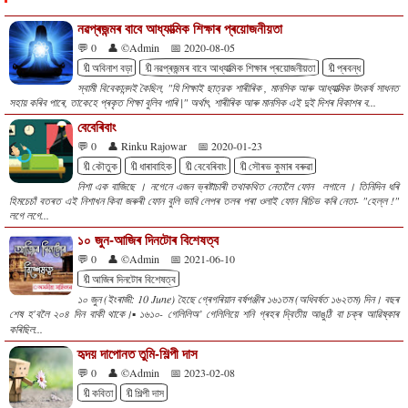
নৱপ্ৰজন্মৰ বাবে আধ্যাত্মিক শিক্ষাৰ প্ৰয়োজনীয়তা
💬 0
👤 ©Admin
📅 2020-08-05
🔖অবিনাশ বড়া
🔖নৱপ্ৰজন্মৰ বাবে আধ্যাত্মিক শিক্ষাৰ প্ৰয়োজনীয়তা
🔖প্ৰবন্ধ
স্বামী বিবেকানন্দই কৈছিল, "যি শিক্ষাই ছাত্রক শাৰীৰিক , মানসিক আৰু আধ্যাত্মিক উৎকৰ্ষ সাধনত
সহায় কৰিব পাৰে, তাকেহে প্ৰকৃত শিক্ষা বুলিব পাৰি |" অৰ্থাৎ, শাৰীৰিক আৰু মানসিক এই দুই দিশৰ বিকাশৰ ব...
বেবেৰিবাং
💬 0
👤 Rinku Rajowar
📅 2020-01-23
🔖কৌতুক
🔖ধাৰাবাহিক
🔖বেবেৰিবাং
🔖সৌৰভ কুমাৰ বৰুৱা
নিশা এক বাজিছে । নগেনে এজন ভ্ৰষ্টাচাৰী তথাকথিত নেতালৈ ফোন লগালে । তিনিদিন ধৰি
হিমচেচাঁ বতৰত এই নিশাখন কিবা জৰুৰী ফোন বুলি ভাবি লেপৰ তলৰ পৰা ওলাই ফোন ৰিচিভ কৰি নেতা- "হেল্ল !"
লগে লগে...
১০ জুন-আজিৰ দিনটোৰ বিশেষত্ব
💬 0
👤 ©Admin
📅 2021-06-10
🔖আজিৰ দিনটোৰ বিশেষত্ব
১০ জুন (ইংৰাজী: 10 June) হৈছে গ্ৰেগৰিয়ান বৰ্ষপঞ্জীৰ ১৬১তম (অধিবৰ্ষত ১৬২তম) দিন। বছৰ
শেষ হ'বলৈ ২০৪ দিন বাকী থাকে।▪️১৬১০- গেলিলিঅ’ গেলিলিয়ে শনি গ্ৰহৰ দ্বিতীয় আঙুঠি বা চক্ৰ আৱিষ্কাৰ
কৰিছিল...
হৃদয় দাপোনত তুমি-শিল্পী দাস
💬 0
👤 ©Admin
📅 2023-02-08
🔖কবিতা
🔖শিল্পী দাস