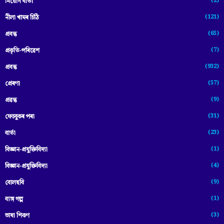
(2)
নিয়োগ বাৰ্তা
(121)
নীলা খামৰ চিঠি
(65)
প্রবন্ধ
(7)
প্ৰকৃতি-পৰিৱেশ
(932)
প্ৰবন্ধ
(57)
প্ৰেৰণা
(9)
প্ৰৱন্ধ
(31)
ফেচবুকৰ পৰা
(23)
বাৰ্তা
(1)
বিজ্ঞান-প্রযুক্তিবিদ্যা
(4)
বিজ্ঞান-প্ৰযুক্তিবিদ্যা
(9)
বোলছবি
(1)
ব্যঙ্গ গল্প
(3)
ভাষা শিকণ