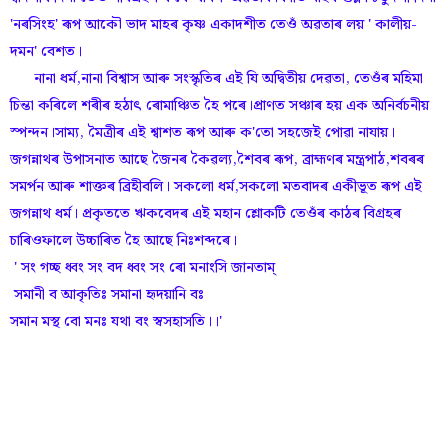
'নৰসিংহ' ৰূপ আকৌ ভাদ মাহৰ কৃষ্ণ একাদশীত তেওঁ অৱতাৰ লয় ' কালীয়-
দমন' বেশত।
নানা ধৰ্ম,নানা বিশ্বাস আৰু সংস্কৃতিৰ এই যি অদ্বিতীয় দেৱতা, তেওঁৰ মহিমা
চিন্তা কৰিলে শৰীৰ হঠাৎ ৰোমাঞ্চিত হৈ পৰে।প্ৰাণত সঞ্চাৰ হয় এক অনিৰ্বচনীয়
স্পন্দন।সাম্য, মৈত্ৰীৰ এই শ্বাশত ৰূপ আৰু ক'তো সহজেই পোৱা নাযায়।
জগন্নাথৰ উপাসনাত আছে জৈনৰ কৈৱল্য,শৈবৰ ৰূপ, ব্ৰাহ্মণৰ মন্ত্ৰপাঠ,শবৰৰ
সমৰ্পন আৰু শাক্তৰ ব্ৰিহীবলি। সকলো ধৰ্ম,সকলো মতবাদৰ একীভূত ৰূপ এই
জগন্নাথ ধৰ্ম। প্ৰকৃততে ঋকবেদৰ এই মহান শ্লোকটি তেওঁৰ কাঠৰ বিগ্ৰহৰ
চাৰিওফালে উচ্চাৰিত হৈ আছে নিঃশব্দৰে।
' সং গচ্ছ ধ্বং সং বদ ধ্বং সং ৰো মনাংসি জানতাম্
সমানী ব আকৃতিঃ সমানা হৃদয়ানি বঃ
সমান মস্থ বো মনঃ যথা বং স্বসহাসতি।।'