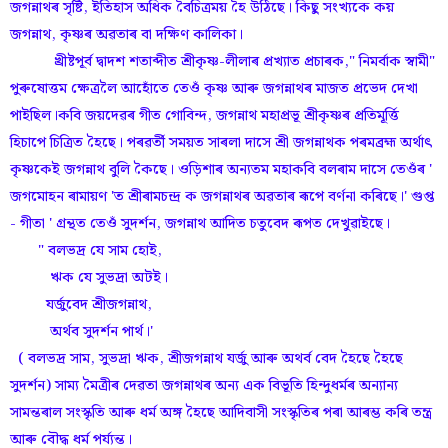
জগন্নাথৰ সৃষ্টি, ইতিহাস অধিক বৈচিত্ৰময় হৈ উঠিছে। কিছু সংখ্যকে কয়
জগন্নাথ, কৃষ্ণৰ অৱতাৰ বা দক্ষিণ কালিকা।
খ্ৰীষ্টপূৰ্ব দ্বাদশ শতাব্দীত শ্ৰীকৃষ্ণ-লীলাৰ প্ৰখ্যাত প্ৰচাৰক," নিমৰ্বাক স্বামী"
পুৰুষোত্তম ক্ষেত্ৰলৈ আহোঁতে তেওঁ কৃষ্ণ আৰু জগন্নাথৰ মাজত প্ৰভেদ দেখা
পাইছিল।কবি জয়দেৱৰ গীত গোবিন্দ, জগন্নাথ মহাপ্ৰভূ শ্ৰীকৃষ্ণৰ প্ৰতিমূৰ্ত্তি
হিচাপে চিত্ৰিত হৈছে। পৰৱৰ্তী সময়ত সাৰলা দাসে শ্ৰী জগন্নাথক পৰমব্ৰহ্ম অৰ্থাৎ
কৃষ্ণকেই জগন্নাথ বুলি কৈছে। ওড়িশাৰ অন্যতম মহাকবি বলৰাম দাসে তেওঁৰ '
জগমোহন ৰামায়ণ 'ত শ্ৰীৰামচন্দ্ৰ ক জগন্নাথৰ অৱতাৰ ৰূপে বৰ্ণনা কৰিছে।' গুপ্ত
- গীতা ' গ্ৰন্থত তেওঁ সুদৰ্শন, জগন্নাথ আদিত চতুবেদ ৰূপত দেখুৱাইছে।
" বলভদ্ৰ যে সাম হোই,
ঋক যে সুভদ্ৰা অটই।
যৰ্জুবেদ শ্ৰীজগন্নাথ,
অৰ্থব সুদৰ্শন পাৰ্থ।'
( বলভদ্ৰ সাম, সুভদ্ৰা ঋক, শ্ৰীজগন্নাথ যৰ্জু আৰু অথৰ্ব বেদ হৈছে হৈছে
সুদৰ্শন) সাম্য মৈত্ৰীৰ দেৱতা জগন্নাথৰ অন্য এক বিভূতি হিন্দুধৰ্মৰ অন্যান্য
সামন্তৰাল সংস্কৃতি আৰু ধৰ্ম অঙ্গ হৈছে আদিবাসী সংস্কৃতিৰ পৰা আৰম্ভ কৰি তন্ত্ৰ
আৰু বৌদ্ধ ধৰ্ম পৰ্য্যন্ত।