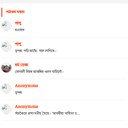
পাঠকৰ মন্তব্য
পাপু
ধন্যবাদ
পাপু
সুন্দৰ, পঢ়ি আছোঁ, ভাল লাগিছে।
ধৰ্ম ডেকা
ভোগালী বিহুৰ আন্তৰিক ওলগ যাচিলোঁ।
Anonymous
সুন্দৰ
Anonymous
সঁচাকৈয়ে প্ৰশংসনীয় হৈছে। "অসমীয়া সাহিত্য চ...