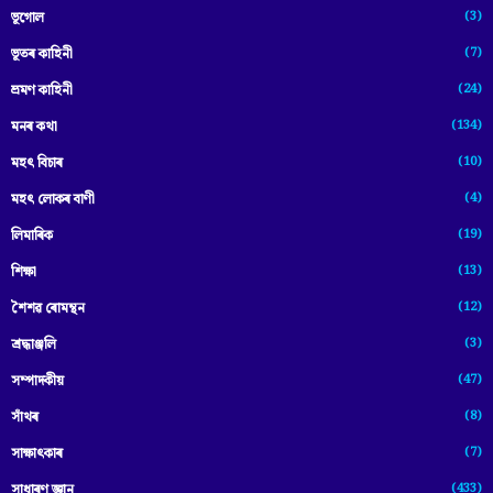
(3)
ভূগোল
(7)
ভূতৰ কাহিনী
(24)
ভ্ৰমণ কাহিনী
(134)
মনৰ কথা
(10)
মহৎ বিচাৰ
(4)
মহৎ লোকৰ বাণী
(19)
লিমাৰিক
(13)
শিক্ষা
(12)
শৈশৱ ৰোমন্থন
(3)
শ্ৰদ্ধাঞ্জলি
(47)
সম্পাদকীয়
(8)
সাঁথৰ
(7)
সাক্ষাৎকাৰ
(433)
সাধাৰণ জ্ঞান