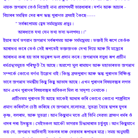
নায়ক জগন্নাথ তেওঁ নিজেই নানা প্ৰতাপধৰ্মী ভাৱধাৰাৰ। দৰ্শন আৰু আচাৰ -
বিচাৰৰ সমন্বিত দেৱ ৰূপ স্কন্ধ পুৰাণত ব্ৰহ্মাই কৈছে-----
" সৰ্বৰূপোময় হ্বেষ সৰ্মমন্ত্ৰময় প্ৰভূঃ।
আৰধ্যতে যথা যেন তথা তস্য ফলপদঃ।।"
ইয়াৰ অৰ্থ ভগৱান জগন্নাথ সৰ্বৰূপময় আৰু সৰ্মমন্ত্ৰময়। ভক্তই যি ৰূপে তেওঁক
আৰাধনা কৰে তেওঁ সেই ৰূপতেই ভক্তজনক দেখা দিয়ে আৰু যি মন্ত্ৰেৰে
আৰাধনা কৰা হয় তাৰ অনুৰূপ ফল প্ৰদান কৰে। জগন্নাথৰ বসুধা ৰূপ প্ৰাচীন
ধৰ্মগ্ৰন্থসমূহত পৰিষ্ফুট হৈ আছে। অৱশ্যে মূল ৰামায়ণ আৰু মহাভাৰতত জগন্নাথ
সম্পৰ্কে কোনো বৰ্ণনা উল্লেখ নাই। কিন্তু ব্ৰহ্মপুৰাণ আৰু স্কন্ধ পুৰাণত বিক্ষিপ্ত
ভাবে জগন্নাথ সমন্ধীয় কিছু কিছু আভাষ আছে। এখন পুৰাণৰ বিষয়বস্তুৰ লগত
আন এখন পুৰাণৰ বিষয়বস্তুৰ অবিকল মিল বা সাদৃশ্য নেথাকে।
প্ৰাচীনতম পুৰাণত যি আছে তাকেই আধাৰ কৰি কোনো কোনো শাস্ত্ৰবিদে
প্ৰমাণ কৰিবলৈ চেষ্টা কৰিছে যে জগন্নাথ,বলোভদ্ৰ, সুভদ্ৰা হৈছে দ্বাপৰ যুগৰ
কৃষ্ণ, বলৰাম, আৰু সুভদ্ৰা। আন কিছুমান মতে এই তিনি দেৱতা ব্ৰাহ্মণ ধৰ্মৰ ওঁ
নাদৰ পৰা উদদ্ভূত। সেইসকল আকৌ ভাগৱত চিন্তাধাৰাত চৰ্তুবূহ। আন কিছুমানে
কয় যে, জগন্নাথ আদিবাসী সকলৰ দাৰু দেৱতাৰ ৰূপান্তৰ মাত্ৰ। সময় অনুযায়ী