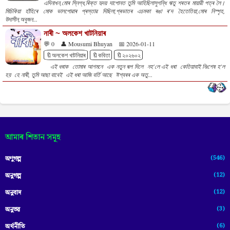
এদিনাখন,মোৰ স্নিগ্ধ,ৰিক্ত হৃদয় দাপোনত তুমি আহিছিলাসুগন্ধি ঋতু শৰতৰ মায়াৱী পত্ৰ লৈ।
মিচিকিয়া হাঁহিৰে মোক ভালপোৱাৰ প্ৰস্তাৱ দিছিলা,প্ৰভাতৰ এচমকা ৰঙা ৰ'দ হৈতেতিয়া,মোৰ নিস্পৃহ,
উদাসীন,অবুজন...
নাৰী ~ অলকেশ খাটনিয়াৰ
💬 0
👤 Mousumi Bhuyan
📅 2026-01-11
🔖অলকেশ খাটনিয়াৰ
🔖কবিতা
🔖২০২৬০২
এই ধৰাক তোমাৰ আগমনে এক নতুন ৰূপ দিলে নহ'লে এই ধৰা কেতিয়াবাই নিঃশেষ হ'ল
হয় হে নাৰী, তুমি আছা বাবেই এই ধৰা আজি বৰ্তি আছে ঈশ্বৰৰ এক অতু...
আমাৰ শিতান সমূহ
(546)
অণুগল্প
(12)
অনুগল্প
(12)
অনুবাদ
(3)
অনুভৱ
(6)
অৰ্থনীতি