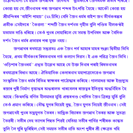
উল্লেখযোগ্য যে ইয়াত জগন্নাথৰ "জীননাথ" ভূমিকাৰে জৈনধৰ্মক প্ৰভাব পৰিছে।
কোৱা হয় যে,জীননাথৰ পৰা জগন্নাথ শব্দৰ উৎপত্তি হৈছে। আকৌ কোৱা হয়
শ্ৰীমন্দিৰৰ "বাইশি পাহাচ" (২২ চিৰি) বেদি জৈন ধৰ্মৰ বাইশ জন তীৰ্থকৰঙ্কৰ
প্ৰতীক।সেইদৰে ' কৈৱল্য ' শব্দটি জৈন দৰ্শনত গৃহীত বুলি পণ্ডিত নীলকণ্ঠই
মতামত দাঙি ধৰিছে। তেওঁ পুনৰ দোহাৰিলে যে সমস্ত উপনিষদ আৰু বৈদিক
দৰ্শন জৈন ধৰ্মৰ প্ৰভাৱৰ পৰা মুক্ত নহয়।
জগন্নাথৰ ৰথযাত্ৰা সম্ভৱতঃ এক জৈন পৰ্ব আহাৰ মাহৰ শুক্লা দ্বিতীয়া তিথি
হৈছে, প্ৰথম তীৰ্থকংৰ ৰিষভনাথৰ গৰ্ভ কল্যাণ দিৱস। ই এক পৱিত্ৰ জৈন তিথি।
'ওড়িশাৰ জৈনধৰ্ম ' গ্ৰন্থত উল্লেখ আছে যে উক্ত দিনাৰ পৰাই ৰিষভনাথৰ
ৰথযাত্ৰাৰ বিধান আছে। ঐতিহাসিক কেদাৰনাথ মহাপাত্ৰদেৱেও জগন্নাথ
সংস্কৃতিত জৈন ধৰ্মৰ বিভিন্ন স্বাক্ষৰৰ পাঠোদ্ধাৰ কৰিছে। গালমাধৱ আৰু ইন্দ্ৰদ্যুম্ন
ৰজাৰ পুৰী নিৰ্মাণ বৃত্তান্তৰ অন্তৰালত খাৰবেলৰ ৰাজত্বৰ ইতিবৃত্ত অন্তৰ্নিহিত হৈ
আছে। কিম্বদন্তি বৰ্ণিত নীলমাধৱ মূৰ্ত্তি প্ৰস্তৰখণ্ড খোদিত জৈন ত্ৰিৰত্ন মূৰ্তি বুলি
তেওঁ প্ৰমাণ কৰিছে। বৌদ্ধ যুগৰ যিয়েই বুদ্ধ, জৈন যুগত সিয়েই জীননাথ। সেই
জগন্নাথেই পুনৰ তন্ত্ৰযুগত ভৈৰব। তান্ত্ৰিক বিচাৰত জগন্নাথ ভৈৰৱ আৰু সুভদ্ৰা
ভৈৱৰী। সতীৰ দেহ ত্যাগৰ পিছত শিৱই যেতিয়া সতীৰ পাৰ্থিৱ শৰীৰক কান্ধত
তুলি লৈ ঘূৰি ফুৰিছিল,সেই সময়ত সতীৰ নাভি অংশ পুৰীৰ শ্ৰী ক্ষেত্ৰত খহি