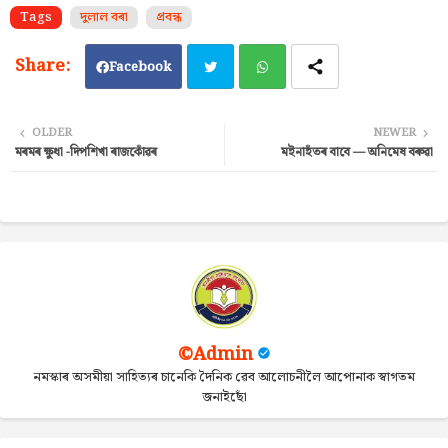
Tags
দুলাল বৰা
প্ৰবন্ধ
Facebook
Twi
Wh
OLDER
NEWER
মৰমৰ ক্ষুধা -দিপশিখা ৰাজকোঁৱৰ
মইনাহঁতৰ বাবে — অনিমেষ বৰুৱা
tter
ats
ap
p
©Admin
নমস্কাৰ অসমীয়া সাহিত্যৰ চানেকি দৈনিক ৱেব আলোচনীলৈ আপোনাক স্বাগতম
জনাইছোঁ