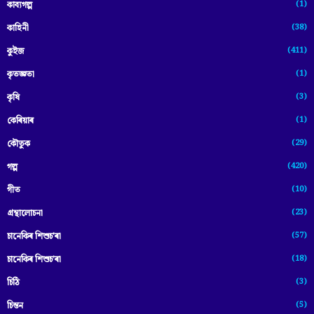
(1)
কাব্যগল্প
(38)
কাহিনী
(411)
কুইজ
(1)
কৃতজ্ঞতা
(3)
কৃষি
(1)
কেৰিয়াৰ
(29)
কৌতুক
(420)
গল্প
(10)
গীত
(23)
গ্ৰন্থালোচনা
(57)
চানেকিৰ শিশুচ'ৰা
(18)
চানেকিৰ শিশুচ’ৰা
(3)
চিঠি
(5)
চিন্তন