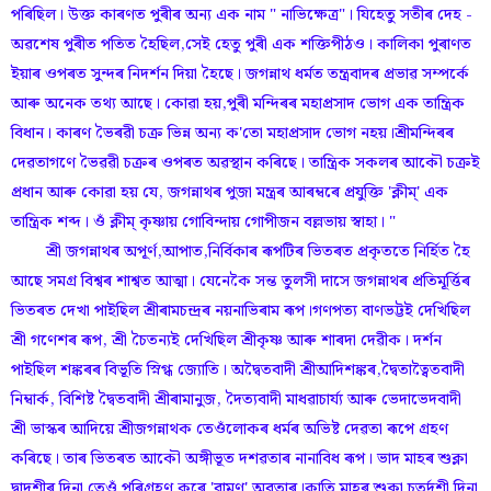
পৰিছিল। উক্ত কাৰণত পুৰীৰ অন্য এক নাম " নাভিক্ষেত্ৰ"। যিহেতু সতীৰ দেহ -
অৱশেষ পুৰীত পতিত হৈছিল,সেই হেতু পুৰী এক শক্তিপীঠও। কালিকা পুৰাণত
ইয়াৰ ওপৰত সুন্দৰ নিদৰ্শন দিয়া হৈছে। জগন্নাথ ধৰ্মত তন্ত্ৰবাদৰ প্ৰভাৱ সম্পৰ্কে
আৰু অনেক তথ্য আছে। কোৱা হয়,পুৰী মন্দিৰৰ মহাপ্ৰসাদ ভোগ এক তান্ত্ৰিক
বিধান। কাৰণ ভৈৰৱী চক্ৰ ভিন্ন অন্য ক'তো মহাপ্ৰসাদ ভোগ নহয়।শ্ৰীমন্দিৰৰ
দেৱতাগণে ভৈৱৱী চক্ৰৰ ওপৰত অৱস্থান কৰিছে। তান্ত্ৰিক সকলৰ আকৌ চক্ৰই
প্ৰধান আৰু কোৱা হয় যে, জগন্নাথৰ পুজা মন্ত্ৰৰ আৰম্বৰে প্ৰযুক্তি 'ক্লীম্' এক
তান্ত্ৰিক শব্দ। ওঁ ক্লীম্ কৃষ্ণায় গোবিন্দায় গোপীজন বল্লভায় স্বাহা। "
শ্ৰী জগন্নাথৰ অপূৰ্ণ,আপাত,নিৰ্বিকাৰ ৰূপটিৰ ভিতৰত প্ৰকৃততে নিৰ্হিত হৈ
আছে সমগ্ৰ বিশ্বৰ শাশ্বত আত্মা। যেনেকৈ সন্ত তুলসী দাসে জগন্নাথৰ প্ৰতিমূৰ্ত্তিৰ
ভিতৰত দেখা পাইছিল শ্ৰীৰামচন্দ্ৰৰ নয়নাভিৰাম ৰূপ।গণপত্য বাণভট্টই দেখিছিল
শ্ৰী গণেশৰ ৰূপ, শ্ৰী চৈতন্যই দেখিছিল শ্ৰীকৃষ্ণ আৰু শাৰদা দেৱীক। দৰ্শন
পাইছিল শঙ্কৰৰ বিভূতি স্নিগ্ধ জ্যোতি। অদ্বৈতবাদী শ্ৰীআদিশঙ্কৰ,দ্বৈতাত্বৈতবাদী
নিম্বাৰ্ক, বিশিষ্ট দ্বৈতবাদী শ্ৰীৰামানুজ, দৈত্যবাদী মাধৱাচাৰ্য্য আৰু ভেদাভেদবাদী
শ্ৰী ভাস্কৰ আদিয়ে শ্ৰীজগন্নাথক তেওঁলোকৰ ধৰ্মৰ অভিষ্ট দেৱতা ৰূপে গ্ৰহণ
কৰিছে। তাৰ ভিতৰত আকৌ অঙ্গীভূত দশৱতাৰ নানাবিধ ৰূপ। ভাদ মাহৰ শুক্লা
দ্বাদশীৰ দিনা তেওঁ পৰিগ্ৰহণ কৰে 'বামণ' অৱতাৰ।কাতি মাহৰ শুক্লা চতুৰ্দশী দিনা