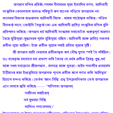
জগন্নাথ মন্দিৰ প্ৰতিষ্ঠা,শবৰৰ নীলমাধৱ পূজা ইত্যাদিৰ বৰ্ণনা, আদিবাসী
সংস্কৃতিৰ কোমলতাৰ অত্যন্ত পৰিষ্ফুট ৰূপ অনেক পণ্ডিতে জগন্নাথৰ নব-
কলেৱৰ বিধানৰ অন্তৰালত আদিবাসী বিচাৰ - ধাৰাৰ পাঠোদ্ধাৰ কৰিছে। পণ্ডিত
নীলকণ্ঠ দাসে,'কোইলি বৈকুণ্ঠ'কো এক আদিবাসী দ্ৰাবিড় সংস্কৃতিৰ মন্দিৰ বুলি
প্ৰতিপাদন কৰিছে। জগন্নাথ ধৰ্ম আদিবাসী সংস্কাৰৰ সবাতোকৈ গুৰুত্বপূৰ্ণ অৱদান
হৈছে মূৰ্ত্তিপূজা।বুদ্ধদেৱৰ পূৰ্বত মূৰ্ত্তিপূজা নাছিল। আদিবাসী আৰু দ্ৰাবিড় সকলৰ
প্ৰতীক পূজা আছিল। উক্ত প্ৰতীক পূজাৰ পৰাই প্ৰতিমা পূজাৰ সৃষ্টি।
শ্ৰী জগন্নাথ আদি দেৱতাৰ প্ৰতীকাত্মক ৰূপ বৌদ্ধ যুগত স্পষ্ট হৈ পৰিছিল।
ড০ হৰেকৃষ্ণ মহতাবে মত প্ৰকাশ কৰি কৈছে যে,ধৰ্মৰ প্ৰতীক ত্ৰিৰত্ন-বুদ্ধ,ধৰ্ম
আৰু সঙ্ঘ যথাক্ৰমে শ্ৰীজগন্নাথ , বলভদ্ৰ আৰু সুভদ্ৰা। অষ্টম শতাব্দীৰ প্ৰথমাৰ্ধত
উড়ীয়ানৰ ৰজা ইন্দ্ৰভূতিয়ে জগন্নাথক শূণ্যৰ প্ৰতীক ৰূপে বৰ্ণনা কৰি 'আদিভূত'
হিচাপে বন্দনা কৰিছে। তেওঁৰ 'জ্ঞান-সিদ্ধি' গ্ৰন্থ উপক্ৰমণিকাত তেওঁ জগন্নাথক
এনে ভাবৰে স্তুতি কৰিছে------ "পাণিপত্য জগন্নাথম্
সৰ্বদিনম বৰাচিত্তৰ্
সৰ্ব বুধময়ং সিন্ধি
ব্যাপিনং গগনোপমম্।'