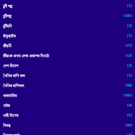
(1)
চুটি গল্প
(183)
চুটিগল্প
(2)
চুটিছবি
(1)
জঁতুৱাঠাঁচ
(17)
জীৱনী
(12)
জীৱনৰ প্ৰথম লেখা প্ৰকাশৰ দিনটো
(2)
দেশ-বিদেশ
(1)
দৈনিক ৰাশি ফল
(68)
দৈনিক ৰাশিফল
(363)
ধাৰাবাহিক
(4)
নাটক
(5)
নাৰী বিশেষ
(66)
নিবন্ধ