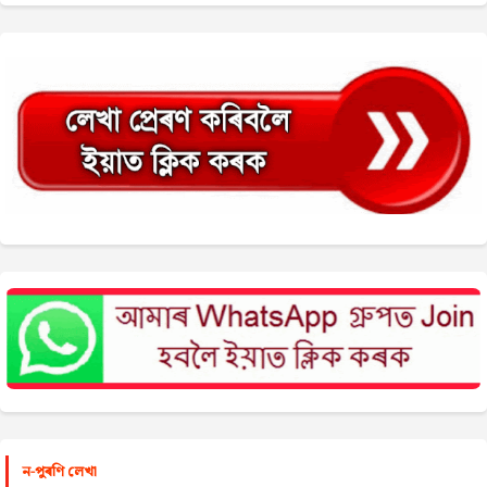
ন-পুৰণি লেখা