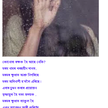
কোনোবা ৰক্ষক হৈ আছে নেকি?
মৰম নামৰ খৰছহীন দানত,
মৰমৰ ক্ষুধাত অশ্ৰু নিগৰিছে
মৰম অবিনাশী হ'বলৈ এৰিছে।
এবাৰ চুম্বন কৰাৰ প্ৰয়োজন
তৃষ্ণাতুৰ হৈ থকা হৃদয়ক ,
মৰমৰ ক্ষুধাত ব্যাকুল হৈ
এখন আৱেদন জাৰী কৰিছোঁ