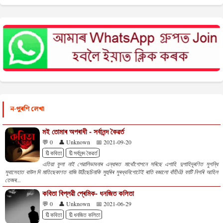
ন-পুৰণি লেখা
মই তোমাৰ অপৰাধী - সৰ্বানন্দ কৈৱৰ্ত
💬 0
👤 Unknown
📅 2021-09-20
🔖কবিতা
🔖সৰ্বানন্দ কৈৱৰ্ত
এতিয়া ফুলা নাই শেৱালিভাবনাৰ এন্ধাৰত মাথোঁগোপনে সৰিছে এপাহি দুপাহিদূৰণিত সুগন্ধি
সুবাসেহাত বাউল দি মাতিছেকাণত বাজি উঠিছেচিনাকি সুহুৰিৰ সুৰধ্বনিগোটেই ৰাতি বজালো বাঁহীওঁঠ ফাটি নিগৰি আহিল
তেজৰ...
কবিতা বিপ্লৱী প্ৰেমিক- ধনজিত কলিতা
💬 0
👤 Unknown
📅 2021-06-29
🔖কবিতা
🔖ধনজিত কলিতা