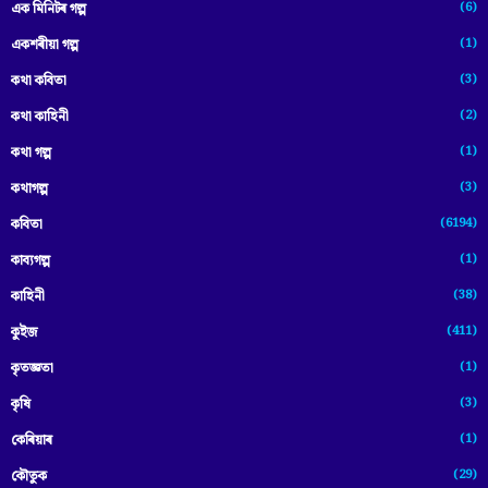
(6)
এক মিনিটৰ গল্প
(1)
একশৰীয়া গল্প
(3)
কথা কবিতা
(2)
কথা কাহিনী
(1)
কথা গল্প
(3)
কথাগল্প
(6194)
কবিতা
(1)
কাব্যগল্প
(38)
কাহিনী
(411)
কুইজ
(1)
কৃতজ্ঞতা
(3)
কৃষি
(1)
কেৰিয়াৰ
(29)
কৌতুক