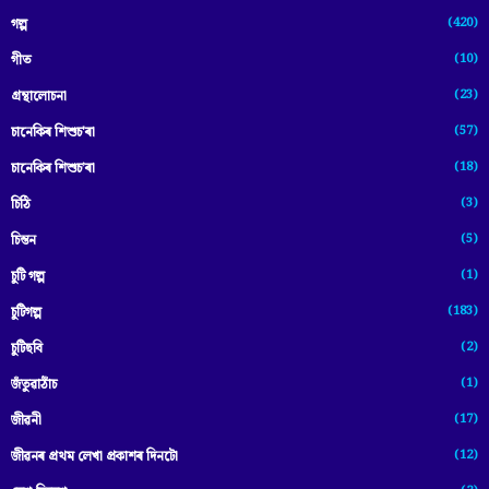
(420)
গল্প
(10)
গীত
(23)
গ্ৰন্থালোচনা
(57)
চানেকিৰ শিশুচ'ৰা
(18)
চানেকিৰ শিশুচ’ৰা
(3)
চিঠি
(5)
চিন্তন
(1)
চুটি গল্প
(183)
চুটিগল্প
(2)
চুটিছবি
(1)
জঁতুৱাঠাঁচ
(17)
জীৱনী
(12)
জীৱনৰ প্ৰথম লেখা প্ৰকাশৰ দিনটো