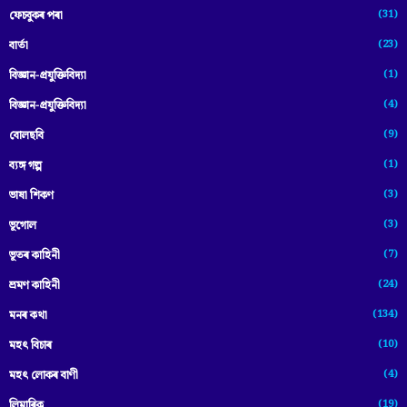
(31)
ফেচবুকৰ পৰা
(23)
বাৰ্তা
(1)
বিজ্ঞান-প্রযুক্তিবিদ্যা
(4)
বিজ্ঞান-প্ৰযুক্তিবিদ্যা
(9)
বোলছবি
(1)
ব্যঙ্গ গল্প
(3)
ভাষা শিকণ
(3)
ভূগোল
(7)
ভূতৰ কাহিনী
(24)
ভ্ৰমণ কাহিনী
(134)
মনৰ কথা
(10)
মহৎ বিচাৰ
(4)
মহৎ লোকৰ বাণী
(19)
লিমাৰিক