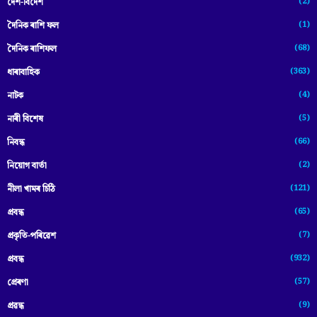
(2)
দেশ-বিদেশ
(1)
দৈনিক ৰাশি ফল
(68)
দৈনিক ৰাশিফল
(363)
ধাৰাবাহিক
(4)
নাটক
(5)
নাৰী বিশেষ
(66)
নিবন্ধ
(2)
নিয়োগ বাৰ্তা
(121)
নীলা খামৰ চিঠি
(65)
প্রবন্ধ
(7)
প্ৰকৃতি-পৰিৱেশ
(932)
প্ৰবন্ধ
(57)
প্ৰেৰণা
(9)
প্ৰৱন্ধ