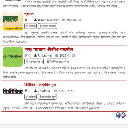
পৰাধীন অৰণ্যত প্ৰতিটো দিন , প্ৰতিটো ৰাতিবিপ্লৱ কৰোঁ..নিষিদ্ধ মোৰ পোছাক।তোমাৰ ওপৰত
কৰা অত্যাচাৰ , শোষণৰ শিকলি ছিঙিতোমাক মুক্ত আকাশৰ তললৈ আনিবলৈপেটৰ ভোক , পিয়াহৰ পানী পাহৰি ,...
প্ৰভাত
💬 0
👤 Rinku Rajowar
📅 2020-01-02
🔖কবিতা
🔖দুলাল ৰবিদাস
ৰঙা সূৰুজৰ ৰেঙণীতআন্ধাৰ আতৰি গ'ল কেনিৰঙা সূৰুজৰ আলোকতআলোকিত হ'ল
জগতখনিবিহঙে নীলা আকাশত মেলিলে পাখিগছ বনৰ সেউজী ৰংউঠিল জিলিকিপথত মানুহৰ ব্যস্ততা নিজ নিজ কৰ্ম
দিশতদিলে খোজ তাত...
গ্ৰন্থ আলোচনা -দিপশিখা ৰাজকোঁৱৰ
💬 0
👤 Unknown
📅 2022-01-31
🔖গ্ৰন্থালোচনা
🔖দিপশিখা ৰাজকোঁৱৰ
নমস্কাৰ মই এইকেইদিন পঢ়া এখন ধৰ্মমূলক গ্ৰন্থৰ ওপৰত এক আলোচনা কৰিবলৈ আগবাঢ়িছোঁ।
যিখন গ্ৰন্থৰ লেখক মহেন্দ্ৰ বৰা। যিখন গ্ৰন্থই অতীতৰ পৰা বহু সমাদৰ লাভ কৰি আহিছে। যিখন গ্ৰন্থ অধ্যয়ন
কৰিলে আমি ...
বিভীষিকা- বিশ্বজিৎ সূত
💬 0
👤 ©Admin
📅 2022-03-22
🔖কবিতা
🔖বিশ্বজিৎ সূত
চাৰিওফালে হাহাকাৰগুলি-বাৰুদৰ শব্দ, জুইৰ লেলিহান শিখাইআৱৰি ধৰিছে । সিহঁতে কেতিয়াও
নুবুজে , দয়া নাই , মমতা নাই , ক'লা ধোৱাই ছানি ধৰিছেবহুতে আঘাট পাইছেবহুতৰ মৃত্যু হৈছে ...