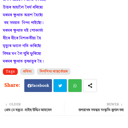
উত্তৰ অহালৈ ধৈৰ্য ধৰিছো
মৰমৰ ক্ষুধাত অৱশ হৈছোঁ
বহু সময়ত নিন্দা পাইছোঁ।
মৰমৰ ক্ষুধাত মই শোকাৰ্তা
ধীৰে ধীৰে নিশকতীয়া হৈ
মৃত্যুৰ ফালে গতি কৰিছোঁ
বিষন্ন মন লৈ ঘূৰি ফুৰিছো
মৰমৰ ক্ষুধাত তৃষ্ণাতুৰ হৈ।
Tags
কবিতা
দিপশিখা ৰাজকোঁৱৰ
Facebook
Twi
Wh
OLDER
NEWER
প্ৰেম নে যন্ত্ৰনা -হাইছ উদ্দিন আহমেদ
জগন্নাথৰ সমন্ধয় সংস্কৃতি-দুলাল বৰা
tter
ats
ap