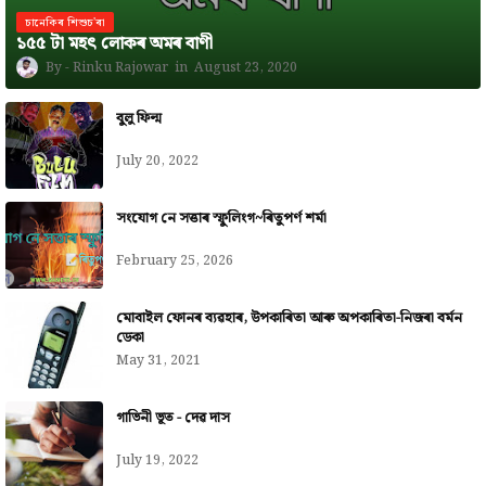
চানেকিৰ শিশুচ'ৰা
১৫৫ টা মহৎ লোকৰ অমৰ বাণী
Rinku Rajowar
August 23, 2020
বুলু ফিল্ম
July 20, 2022
সংযোগ নে সত্তাৰ স্ফুলিংগ~ৰিতুপৰ্ণ শৰ্মা
February 25, 2026
মোবাইল ফোনৰ ব্যৱহাৰ, উপকাৰিতা আৰু অপকাৰিতা-নিজৰা বৰ্মন
ডেকা
May 31, 2021
গাভিনী ভূত - দেৱ দাস
July 19, 2022