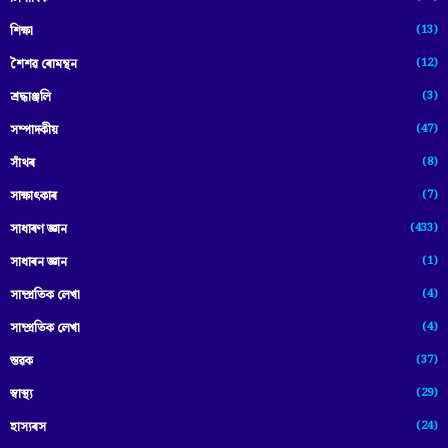
(13)
শিক্ষা
(12)
শৈশৱ ৰোমন্থন
(3)
শ্ৰদ্ধাঞ্জলি
(47)
সম্পাদকীয়
(8)
সাঁথৰ
(7)
সাক্ষাৎকাৰ
(433)
সাধাৰণ জ্ঞান
(1)
সাধাৰন জ্ঞান
(4)
সাম্প্রতিক লেখা
(4)
সাম্প্ৰতিক লেখা
(37)
স্তৱক
(29)
স্বাস্থ্য
(24)
হাস্যৰস