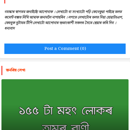
নমস্কাৰ স্বাগতম জনাইছোঁ আপোনাক । লেখাটো বা সংখ্যাটো পঢ়ি কেনেকুৱা পাইছে তলত
কমেন্ট বক্সত লিখি আমাক জনাবলৈ নাপাহৰিব । লগতে লেখাটোৰ তলত দিয়া হোৱাটচএপ,
ফেচবুক বুটামত টিপি লেখাটো আপোনাৰ শুভাংকাশী সকলৰ সৈতে শ্বেয়াৰ কৰি দিব ।
ধন্যবাদ
Post a Comment (0)
জনপ্রিয় লেখা